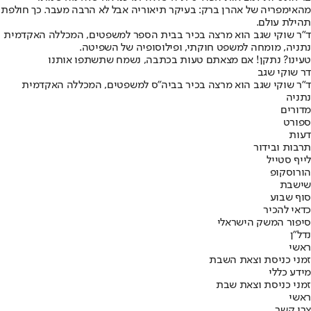
מהאימפריה של אהרן ברק: בעיקר תיאוריה אבל לא הרבה מעבר. כך חולפת
תהילת עולם.
ד"ר שוקי שגב הוא מרצה בכיר בבית הספר למשפטים, המכללה האקדמית
נתניה, מומחה למשפט חוקתי, ופילוסופיה של השפיטה.
טעינו? נתקן! אם מצאתם טעות בכתבה, נשמח שתשתפו אותנו
דר שוקי שגב
ד"ר שוקי שגב הוא מרצה בכיר בביה"ס למשפטים, המכללה האקדמית
נתניה
מדורים
ספורט
דעות
תרבות ובידור
לייף סטייל
הורוסקופ
שישבת
סוף שבוע
כדאי להכיר
סיפור המשק הישראלי
נדל"ן
ראשי
זמני כניסת וצאת השבת
מידע כללי
זמני כניסת וצאת שבת
ראשי
צרו קשר