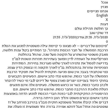
אוכל
מגזין
אנחנו מגייסים
English
X
דעות
כך חולפת תהילת עולם
דר שוקי שגב
7/5/2020, 21:35
,עודכן
7/5/2020, 21:35
0
״סיכומם של דברים – לא מצאנו כי קיימת עילה משפטית למנוע את הטלת
הרכבת הממשלה על חבר הכנסת נתניהו״. כך הסתיים בקול ענות חלושה,
מאבק משפטי שהשתרע על תקופה מעל שנה, שהחל בהחלטת
הפרקליטות על העמדה לדין ונמשך בעתירות חוזרות ונשנות לבג״ץ
בדרישה לפסול את נתניהו לאורך שלוש מערכות בחירות. הסתירות
הפנימיות שזורות בהתנהלות בג״ץ לאורך תקופה זו ובפסק הדין עצמו.
כפי שכתבתי בעבר, אין שום מניעה חוקתית להטיל את תפקיד הרכבת
הממשלה על חבר כנסת, שהוגש נגדו כתב אישום. הסעיפים הקבועים
בחוקי היסוד בענייננו יוצרים מארג צפוף של דינים לגבי מי כשיר להיבחר
ולכהן כחבר כנסת, כשר או כראש ממשלה. סעיפים אלה אינם מונעים
הטלת מלאכת ההרכבה מחבר כנסת, שהוגש נגדו כתב אישום, וגם
ההיסטוריה החקיקתית לגבי כוונת חברי הכנסת למנוע הדחה באמצעות
כתבי אישום ובטרם משפט והליך הוגן הייתה ברורה.
דברים אלה קיבלו אתמול גושפנקא חוקית מבג״ץ בהרכב מורחב של 11
שופטים פה אחד! אבל דווקא אמירה ברורה וחד משמעית זו מעלה את