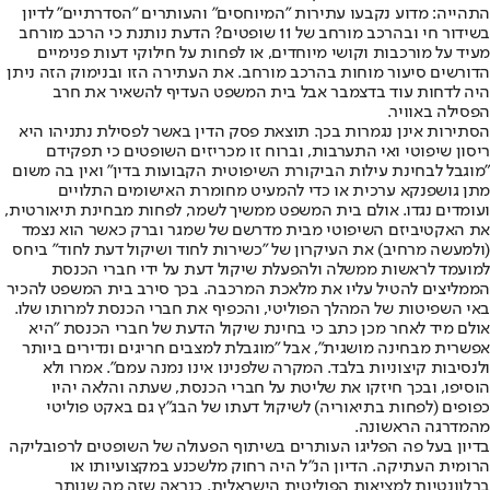
התהייה: מדוע נקבעו עתירות ״המיוחסים״ והעותרים ״הסדרתיים״ לדיון
בשידור חי ובהרכב מורחב של 11 שופטים? הדעת נותנת כי הרכב מורחב
מעיד על מורכבות וקושי מיוחדים, או לפחות על חילוקי דעות פנימיים
הדורשים סיעור מוחות בהרכב מורחב. את העתירה הזו ובנימוק הזה ניתן
היה לדחות עוד בדצמבר אבל בית המשפט העדיף להשאיר את חרב
הפסילה באוויר.
הסתירות אינן נגמרות בכך. תוצאת פסק הדין באשר לפסילת נתניהו היא
ריסון שיפוטי ואי התערבות, וברוח זו מכריזים השופטים כי תפקידם
״מוגבל לבחינת עילות הביקורת השיפוטית הקבועות בדין״ ואין בה משום
מתן גושפנקא ערכית או כדי להמעיט מחומרת האישומים התלויים
ועומדים נגדו. אולם בית המשפט ממשיך לשמר, לפחות מבחינת תיאורטית,
את האקטיביזם השיפוטי מבית מדרשם של שמגר וברק כאשר הוא נצמד
(ולמעשה מרחיב) את העיקרון של ״כשירות לחוד ושיקול דעת לחוד״ ביחס
למועמד לראשות ממשלה ולהפעלת שיקול דעת על ידי חברי הכנסת
הממליצים להטיל עליו את מלאכת המרכבה. בכך סירב בית המשפט להכיר
באי השפיטות של המהלך הפוליטי, והכפיף את חברי הכנסת למרותו שלו.
אולם מיד לאחר מכן כתב כי בחינת שיקול הדעת של חברי הכנסת ״היא
אפשרית מבחינה מושגית״, אבל ״מוגבלת למצבים חריגים ונדירים ביותר
ולנסיבות קיצוניות בלבד. המקרה שלפנינו אינו נמנה עמם״. אמרו ולא
הוסיפו, ובכך חיזקו את שליטת על חברי הכנסת, שעתה והלאה יהיו
כפופים (לפחות בתיאוריה) לשיקול דעתו של הבג״ץ גם באקט פוליטי
מהמדרגה הראשונה.
בדיון בעל פה הפליגו העותרים בשיתוף הפעולה של השופטים לרפובליקה
הרומית העתיקה. הדיון הנ״ל היה רחוק מלשכנע במקצועיותו או
ברלוונטיות למציאות הפוליטית הישראלית. כנראה שזה מה שנותר