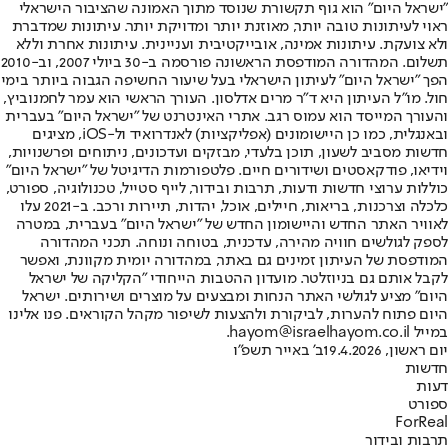
"ישראל היום" הוא גוף תקשורת שנוסד מתוך האמונה שהציבור הישראלי
ראוי לעיתונות טובה יותר, מאוזנת יותר ומדויקת יותר. עיתונות שמדברת
ולא צועקת. עיתונות אמינה, אובייקטיבית ועניינית. עיתונות אחרת וללא
תשלום. המהדורה המודפסת הראשונה פורסמה ב-30 ביולי 2007, וב-2010
הפך "ישראל היום" לעיתון הישראלי בעל שיעור החשיפה הגבוה ביותר בימי
חול. מו"ל העיתון היא ד"ר מרים אדלסון. העורך הראשי הוא עמר לחמנוביץ,
והעורך המייסד הוא עמוס רגב. אתרי האינטרנט של "ישראל היום" בעברית
ובאנגלית, כמו כן היישומונים (אפליקציות) לאנדרואיד ול-iOS, מציגים
חדשות מסביב לשעון, תוכן בלעדי, מבזקים ועדכונים, ניתוחים ופרשנויות,
וידיאו, פודקאסטים ושידורים חיים. פלטפורמות הדיגיטל של "ישראל היום"
כוללות ערוצי חדשות ודעות, תרבות ובידור, לייף סטייל, טכנולוגיה, ספורט,
כלכלה וצרכנות, בריאות, חיילים, אוכל, יהדות, תיירות ורכב. ב-2021 עלו
לאוויר האתר החדש והיישומון החדש של "ישראל היום" בעברית, במטרה
לספק לגולשים חוויה מהירה, עדכנית, בטוחה ונוחה. תכני המהדורה
המודפסת של העיתון זמינים גם באתר, במהדורה יומית מקוונת, ואפשר
לקבל אותם גם בניוזלטר. מועדון ההטבות הייחודי "הקליקה של ישראל
היום" מציע לגולשי האתר הנחות ומבצעים על מוצרים ושירותים. ישראל
היום פתוח להערות, לביקורת ולהצעות לשיפור מקהל הקוראים. פנו אלינו
במייל hayom@israelhayom.co.il.
יום ראשון, 19.4.2026
ב' באייר תשפ"ו
חדשות
דעות
ספורט
ForReal
תרבות ובידור