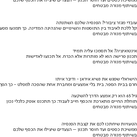
ממשיכת כספים ועד חוסר תכנון – הצעדים שיצילו את הכסף שלכם
בשיתוף מנורה מבטחים
עובדי מגזר ציבורי? הפנסיה שלכם השתנתה
קל ללכת לאיבוד בין התוספות והשינויים שהנהיגה המדינה. כך תמנעו מפ
בשיתוף מנורה מבטחים
אינטואיציה? אל תסמכו עליה תמיד
תכנון פרישה הוא לא מותרות אלא הכרח. אל תכנעו לאדישות
בשיתוף מנורה מבטחים
הישראלי שפגש את נשיא איראן - ודיבר איתו
חרם בבית הספר, בית בלי אמצעים ומחברת אחת שהפכה למפלט - כך הפך יני
גיל 65 הוא רק אמצע הדרך להשקעה
תוחלת החיים מתארכת והכסף חייב לעבוד: כך תתכננו אופק כלכלי נכון
בשיתוף מנורה מבטחים
הטעויות שיחתכו לכם את קצבת הפנסיה
ממשיכת כספים ועד חוסר תכנון – הצעדים שיצילו את הכסף שלכם
בשיתוף מנורה מבטחים