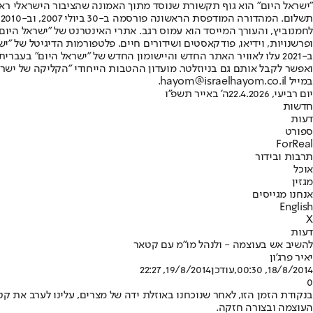
"ישראל היום" הוא גוף תקשורת שנוסד מתוך האמונה שהציבור הישראלי ראוי 
ת
ופרשנויות, וידיאו, פודקאסטים ושידורים חיים. פלטפורמות הדיגיטל של "ישרא
ב-2021 עלו לאוויר האתר החדש והיישומון החדש של "ישראל היום" בע
ואפשר לקבל אותם גם בניוזלטר. מועדון ההטבות הייחודי "הקליקה של ישרא
במייל hayom@israelhayom.co.il.
יום רביעי, 22.4.2026
ה' באייר תשפ"ו
חדשות
דעות
ספורט
ForReal
תרבות ובידור
אוכל
מגזין
אנחנו מגייסים
English
X
דעות
להשיב אש בעוצמה - ולנהל מו"מ עם קטאר
יאיר פרג'ון
18/8/2014, 00:30
,עודכן
19/8/2014, 22:27
0
בנקודת הזמן הזו, לאחר שנוכחנו באוזלת ידה של מצרים, עלינו לערב את 
העוצמה ובצורה חזקה.