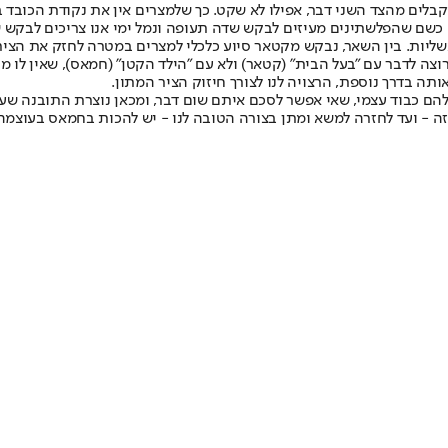
קבלים מהצד השני דבר, אפילו לא שקט. כך שלמצרים אין את נקודת הכובד בע
 כשם שהפלשתינים מעיזים לבקש שדה תעופה ונמל ימי אנו צריכים לבקש ש
שליות. בין השאר, נבקש מקטאר סיוע כלכלי למצרים במטרה לחזק את הציר
וצה לדבר עם "בעל הבית" (קטאר) ולא עם "הילד הקטן" (חמאס), שאין לו 
ותה בדרך נוספת, הרצויה לנו לצורך חיזוק הציר המתון.
להם כבוד עצמי, שאי אפשר לסכם איתם שום דבר, ומכאן נוצרת התובנה שע
ה - ועד לחזרה למשא ומתן בצורה הטובה לנו - יש להכות בחמאס בעוצמה;