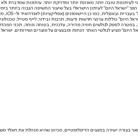
לעיתונות טובה יותר, מאוזנת יותר ומדויקת יותר. עיתונות שמדברת ולא צ
שלום. המהדורה המודפסת הראשונה פורסמה ב-30 ביולי 2007, וב-2010 הפך "ישראל היום" לעיתון הישראלי בעל שי
לחמנוביץ,
ל היום" כוללות ערוצי חדשות ודעות, תרבות ובידור, לייף סטייל, טכנולוגיה
ברית, במטרה לספק לגולשים חוויה מהירה, עדכנית, בטוחה ונוחה. תכני המה
ל היום" מציע לגולשי האתר הנחות ומבצעים על מוצרים ושירותים. ישראל 
קטאר בצורה ישירה במגעים הדיפלומטיים, מכיוון שהיא מנהלת את חאלד מש