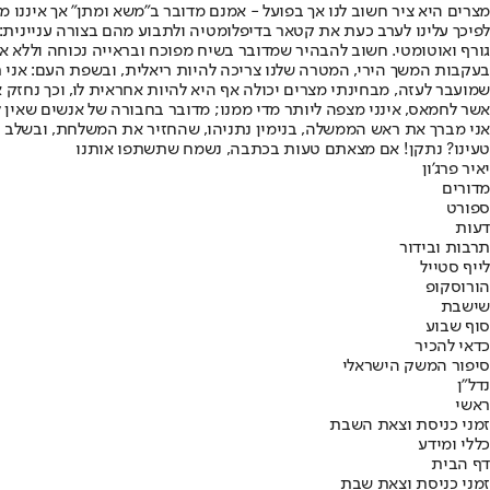
מצרים היא ציר חשוב לנו אך בפועל - אמנם מדובר ב"משא ומתן" אך איננו מ
לפיכך עלינו לערב כעת את קטאר בדיפלומטיה ולתבוע מהם בצורה עניינית:
גורף ואוטומטי. חשוב להבהיר שמדובר בשיח מפוכח ובראייה נכוחה וללא א
בעקבות המשך הירי, המטרה שלנו צריכה להיות ריאלית, ובשפת העם: אני ר
שמועבר לעזה, מבחינתי מצרים יכולה אף היא להיות אחראית לו, וכך נחזק א
אשר לחמאס, אינני מצפה ליותר מדי ממנו; מדובר בחבורה של אנשים שאין 
אני מברך את ראש הממשלה, בנימין נתניהו, שהחזיר את המשלחת, ובשלב ז
טעינו? נתקן! אם מצאתם טעות בכתבה, נשמח שתשתפו אותנו
יאיר פרג'ון
מדורים
ספורט
דעות
תרבות ובידור
לייף סטייל
הורוסקופ
שישבת
סוף שבוע
כדאי להכיר
סיפור המשק הישראלי
נדל"ן
ראשי
זמני כניסת וצאת השבת
כללי ומידע
דף הבית
זמני כניסת וצאת שבת