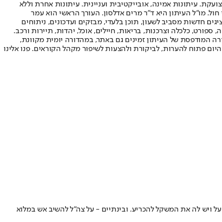
ועקת. עיתונות אמינה, אובייקטיבית ועניינית. עיתונות אחרת וללא
עור החשיפה הגבוה ביותר בימי חול. מו"ל העיתון היא ד"ר מרים אדלסון. העורך הראשי הוא עמר
 והעורך המייסד הוא עמוס רגב. אתרי האינטרנט של "ישראל היום" בעברית ובאנגלית, כמו כן היישומונים (אפליקציות) לאנדרואיד ול-iOS, מציגים חדשות מסביב לשעון, תוכן בלעדי, מבזקים ועדכונים, ניתוחים
, ספורט, כלכלה וצרכנות, בריאות, חיילים, אוכל, יהדות, תיירות ורכב.
דורה המודפסת של העיתון זמינים גם באתר, במהדורה יומית מקוונת,
היום פתוח להערות, לביקורת ולהצעות לשיפור מקהל הקוראים. פנו אלינו
על ויש לה את המשקל להכריע. ובינתיים - על צה"ל להשיב אש במלוא