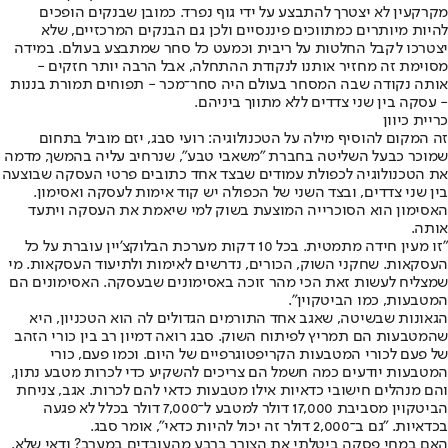
מקרקעין לא יצטרך להתבצע על ידי גוף נפרד. כמובן שבנקים הופכים
להיות מיותרים כמתווכים פיננסיים ולכן גם הבנקים המרכזיים, שלא
יצטרכו לקבל החלטות על ריבית וכמעט כל סחר שמתבצע בעולם. במידה
מסוימת זה מחזיר אותנו לנקודת ההתחלה, אבל הרבה יותר חזקים -
אותה נקודה שבה המסחר בעולם היה סחר־מכר - תפוחים תמורת בננות
- עסקה בין שני צדדים ללא מתווך ביניהם.
כריית כיוון
זה המקום להוסיף מילה על הטכנולוגיה: רועי סבג, יזם מוביל בתחום
שמוכר כבעל השליטה בחברת "משאבי טבע", שנרחיב עליה בהמשך, מדמה
את הטכנולוגיה לכפולת עמודים שבצד אחד כתובים פרטי העסקה שבוצעה
בין שני צדדים, ובצד השני של הכפולה יש קוד אימות לעסקה ואסימון.
האסימון הוא הסוכרייה המוצעת בשוק למי שיאמת את העסקה ויתעד
אותה.
"זו מעין חידה מתמטית. בכל 10 דקות מערכת הבלוקצ'יין עוברת על כל
העסקאות. שחקני השוק, הכורים, נדרשים לאימות ולתיעוד העסקאות. מי
שמצליח לעשות זאת הכי מהר זוכה באסימונים שבעסקה. האסימונים הם
המטבעות, כמו הביטקוין".
הגאונות שבשיטה, שאגב אחד התורמים הגדולים לה הוא הטכניון, היא
שהמטבעות הם תמריץ לפיתוח השוק. סבג רואה דמיון רב בין כורי הזהב
של פעם לכורי המטבעות הקריפטוגרפיים של היום. וכמו פעם, כורי
המטבעות יודעים כמה חשמל הם צריכים להשקיע כדי לכרות מטבע נתון,
והם מנהלים חישובי כדאיות אילו מטבעות כדאי להם לכרות. אגב, צניחת
הביטקוין מסביבת 17,000 דולר למטבע ל־7,000 דולר בכלל לא פגעה
בכדאיות. "גם ב־2,000 דולר זה יכול להיות כדאי", אומר סבג.
האם במחי פסקה ביטלתי את הצורך ברבע מהעובדים במערב? ודאי שלא.