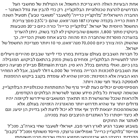
אחת הבעיות האלה היא צריכת החשמל, או הנצילות של מחשבי העל
הנדרשים להרצת טכנולוגיית הבלוקצ'יין. רק כדי להבין את גודל האתגר -
החברה הישראלית "בלוקצ'יין כרייה" (לשעבר "משאבי טבע") תפעיל השנה
7 חוות כרייה בקנדה שיצרכו 187 מגה־וואט, שהם כ־2.5% מסך צריכת
החשמל היומית של ישראל. "בלוקצ'יין כרייה" כורה כיום כ־20 מטבעות
ביטקוין מתוך 1,800, ומשום שהביטקוין לא לבד בשוק, ניתן להעריך
בהערכה מופרזת שהחברה הזו מהווה כרבע אחוז משוק הכרייה, כך
שהשוק הזה צורך כיום 70,000 מגה־וואט, פי 10 ויותר מצריכת החשמל של
ישראל.
כל חברות השבבים בעולם עובדות במרץ כדי לייצר שבבים מהירים ויעילים
יותר לתעשיית הבלוקצ'יין, ומחירם בשוק מזנק בהתאם לביקוש. המובילה
בהן כיום, ואולי בתחום בכלל, היא סין. חברת Bitmain מבייג'ין מציעה כיום
את השבבים למכונות הכרייה במחיר של 4,000 דולר לשבב, אבל לא המחיר
הוא הבעיה אלא הזמינות; מכיוון שהיא לא עומדת בקצב ביקוש ההזמנות
לאספקה בעוד חצי שנה ויותר.
הפסימיסטים יכולים כעת לצייר גרף של התפתחות טכנולוגיית הבלוקצ'יין,
שכשמה קושרת כל בלוק מידע שנוצר לשרשרת הבלוקים הקודמים,
ולהראות שככל שהשרשרת הזו תתארך המשאבים שיידרשו לקיומה יהיו
גדולים יותר עד שהיא תדרוש יותר מהאנרגיה הזמינה בעולם. אלא
שכשמהפכות יוצאות לדרך אף אחד לא יכול לדעת לאן בדיוק הן יגיעו, וגם
לא כיצד ייפתרו כל האתגרים הניצבים כעת בפניהן.
לאתגר את החוקים
בשבוע שעבר הגיע לארץ רועי סבג, ישראלי לשעבר שחי בארה"ב, מנכ"ל
ומייסד "בלוקצ'יין כרייה" ואמיליאנו גרוצקי, מייסד משותף ומנכ"ל "בקבון"
הקנדית. גרוצקי הוא ארגנטינאי ממוצא יהודי שרבים מבני משפחתו