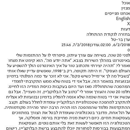
אוכל
מגזין
אנחנו מגייסים
English
X
דעות
בחזרה לנקודת ההתחלה
ערן בר-טל
6/2/2018, 02:00
,עודכן
7/2/2018, 23:46
0
לפני 20 שנה, בשיחה עם עורך עיתון, סיפרתי לו על ההתנסות שלי
באינטרנט במהלך השירות בצבא. "אתה יודע מה", הוא קימט את מצחו
ואמר לי: "תהיה יצירתי ותכתוב טור על איך האינטרנט הולך להשפיע על
העולם העסקי". זו היתה תקופה, רק ב־1998, שאנשים עדיין שאלו אותי
"בשביל מה לך אי־מייל כשיש פקס". אני לא זוכר עד כמה הפלגתי בדמיון
ובנועזות במאמר הזה, אבל אני די בטוח שלא ממש התקרבתי לממדי
המהפכה שהתחוללה מאז ועד היום בעקבות כניסת המדיה הזו לחיינו.
חלפו 20 שנה והעורך אומר לי "כתוב על הבלוקצ'יין, זה מעניין". אבל גם
עכשיו אני די בטוח שכמה שלא אנסה להפליג בדמיון ובנועזות לא אצליח
להתקרב למהפכה שטכנולוגיית הבלוקצ'יין עומדת לחולל בעולם. וקצב
ההתקדמות מלמד שהמהפכה הזו תהיה הרבה יותר מהירה מקודמותיה.
על רגל אחת, מדובר בטכנולוגיה שעומדת לבטל את הצורך במתווכים
בעסקאות חוזים. כיום רכישת מניה מחייבת בורסה ומסלקה, אך
הטכנולוגיה הזו תאפשר לעשות זאת בלי אותם גופים. העסקאות
המתבצעות בבורסות לסחורות יוכלו להתבצע ברשת הבלוקצ'יין. רישום