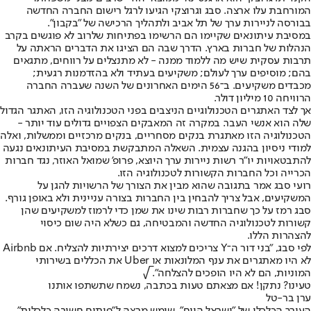
המורחבת עלו ארצה. סבג וגרוצקי הגיעו לרגל רישום החברה החדשה
בבורסה לניירות ערך של תל אביב ולתהליך הרכישה של "בקבון".
במסיבת עיתונאים שקיימו הם הרשימו בפתיחות שלרוב לא פוגשים בקרב
הנהלות של חברות בארץ. הדרך שבה הם הציגו את הדברים הראתה על
תרבות עסקית שיש מה ללמוד ממנה - לא מתנצלים על רווחים, מתגאים
בהם; מוסיפים ערך לעולם; משקיעים בעתיד ולא בהזדמנות רגעית;
מכבדים משקיעים. ב־56 הימים האחרונים של השנה שעברה החברה
הרוויחה 10 מיליון דולר.
אך לצד האתגרים הטכנולוגיים הניצבים בפני הטכנולוגיה הזו, האתגר הגדול
שלה הוא אנשי העבר. במקרה זה המאבקים הצפויים גדולים עוד יותר -
הטכנולוגיה הזו מאתגרת בנקים מסחריים, בנקים מרכזיים וממשלות, ואלה
למודי ניסיון בהגנה עצמית. השאלה המתבקשת במסיבת העיתונאים נגעה
להתבטאויות יו"ר רשות ניירות ערך היוצא, פרופ' שמואל האוזר, נגד חברות
הכרייה וכל החברות הקשורות לטכנולוגיה הזו.
רועי סבג אמר בתגובה שהוא מבין את הצורך של הרשויות להגן על
המשקיעים, אבל צריך להבחין בין החברות בצורה עניינית ולא באופן גורף.
סבג רמז על כך שחברות רבות שינו את שמן כדי לרמוז למשקיעים שהן
קשורות לטכנולוגיה החדשה והמבטיחה, גם כשלא היה שום כיסוי
להצהרות הללו.
לפי סבג, "בני דור ה־Y צריכים למצוא דרכים יצירתיות להצליח. אם Airbnb
לא היו מאתגרים את ענף המלונאות או Uber את הכללים בשירותי
המוניות, הם לא היו הופכים להצלחה". √
טעינו? נתקן! אם מצאתם טעות בכתבה, נשמח שתשתפו אותנו
ערן בר-טל