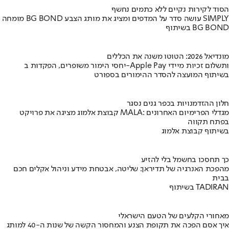
הסוד לקירות נקיים ללא כתמים נחשף
מומחה BG BOND עושה סדר על המדפים ומציג את מותג הצבע SIMPLY
בשיתוף BG BOND
מונדיאל 2026: הטוטו משנה את הכללים
יחסי הימור משופרים, הפקדות ב-Apple Pay ותשלום זכיות מיידי
בשיתוף המועצה להסדר ההימורים בספורט
חלון ההזדמנויות בכפר גנים נסגר
קבוצת אלמוג מציגה את פרויקט MALA: מגדלי הפרימיום האחרונים
בפתח תקווה
בשיתוף קבוצת אלמוג
כך תחסכו בחשמל בלי להזיע
מהפכת האנרגיה של תדיראן: שליטה, אבטחת מידע וניהול אקלים חכם
בבית
בשיתוף TADIRAN
מאחורי הקלעים של הטעם הישראלי
איך אסם הפכה את תקופת הצנע והמחסור הקשה של שנות ה-40 למותג