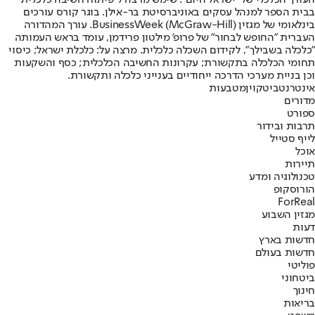
העורך הכלכלי של "ישראל היום". שימש מרצה ל"פיתוח חשיבה כלכלית"
בבית הספר למנהל עסקים באוניברסיטת בר-אילן. בוגר קורס עורכים
בינלאומי של מגזין (BusinessWeek (McGraw-Hill. עורך המהדורה
העברית "החופש לבחור" של פרופ' מילטון פרידמן, עומד בראש העמותה
"כלכלה בשבילך", לקידום השכלה כלכלית. מרצה על: כלכלת ישראל; כיסוי
תחומי הכלכלה בתקשורת; עקרונות החשיבה הכלכלית; כסף והשקעות
וכן בניית מערכי הדרכה ייחודיים בענייני כלכלה ותקשורת.
אינטרנט
ביטקוין
מטבעות
מדורים
ספורט
תרבות ובידור
לייף סטייל
אוכל
תיירות
טכנולוגיה ומדע
הורוסקופ
ForReal
מגזין השבוע
דעות
חדשות בארץ
חדשות בעולם
פוליטי
ביטחוני
חינוך
בריאות