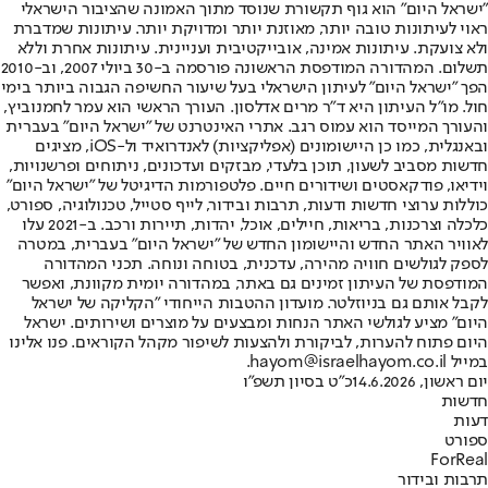
"ישראל היום" הוא גוף תקשורת שנוסד מתוך האמונה שהציבור הישראלי
ראוי לעיתונות טובה יותר, מאוזנת יותר ומדויקת יותר. עיתונות שמדברת
ולא צועקת. עיתונות אמינה, אובייקטיבית ועניינית. עיתונות אחרת וללא
תשלום. המהדורה המודפסת הראשונה פורסמה ב-30 ביולי 2007, וב-2010
הפך "ישראל היום" לעיתון הישראלי בעל שיעור החשיפה הגבוה ביותר בימי
חול. מו"ל העיתון היא ד"ר מרים אדלסון. העורך הראשי הוא עמר לחמנוביץ,
והעורך המייסד הוא עמוס רגב. אתרי האינטרנט של "ישראל היום" בעברית
ובאנגלית, כמו כן היישומונים (אפליקציות) לאנדרואיד ול-iOS, מציגים
חדשות מסביב לשעון, תוכן בלעדי, מבזקים ועדכונים, ניתוחים ופרשנויות,
וידיאו, פודקאסטים ושידורים חיים. פלטפורמות הדיגיטל של "ישראל היום"
כוללות ערוצי חדשות ודעות, תרבות ובידור, לייף סטייל, טכנולוגיה, ספורט,
כלכלה וצרכנות, בריאות, חיילים, אוכל, יהדות, תיירות ורכב. ב-2021 עלו
לאוויר האתר החדש והיישומון החדש של "ישראל היום" בעברית, במטרה
לספק לגולשים חוויה מהירה, עדכנית, בטוחה ונוחה. תכני המהדורה
המודפסת של העיתון זמינים גם באתר, במהדורה יומית מקוונת, ואפשר
לקבל אותם גם בניוזלטר. מועדון ההטבות הייחודי "הקליקה של ישראל
היום" מציע לגולשי האתר הנחות ומבצעים על מוצרים ושירותים. ישראל
היום פתוח להערות, לביקורת ולהצעות לשיפור מקהל הקוראים. פנו אלינו
במייל hayom@israelhayom.co.il.
יום ראשון, 14.6.2026
כ"ט בסיון תשפ"ו
חדשות
דעות
ספורט
ForReal
תרבות ובידור