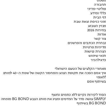
משפט
תחבורה
פוליטי-מדיני
כללי ומידע
דף הבית
זמני כניסת וצאת שבת
מגזין השבוע
בחירות 2026
אודות
צור קשר
נבחרת הכתבים והפרשנים
מדיניות פרטיות
הצהרת נגישות
תנאי שימוש
כדאי
להכיר
מאחורי הקלעים של הטעם הישראלי
איך אסם הפכה את תקופת הצנע והמחסור הקשה של שנות ה-40 למותג
לאומי?
בשיתוף אסם
הסוד לקירות נקיים ללא כתמים נחשף
מומחה BG BOND עושה סדר על המדפים ומציג את מותג הצבע SIMPLY
בשיתוף BG BOND