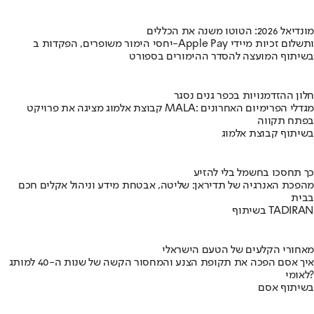
מונדיאל 2026: הטוטו משנה את הכללים
יחסי הימור משופרים, הפקדות ב-Apple Pay ותשלום זכיות מיידי
בשיתוף המועצה להסדר ההימורים בספורט
חלון ההזדמנויות בכפר גנים נסגר
קבוצת אלמוג מציגה את פרויקט MALA: מגדלי הפרימיום האחרונים
בפתח תקווה
בשיתוף קבוצת אלמוג
כך תחסכו בחשמל בלי להזיע
מהפכת האנרגיה של תדיראן: שליטה, אבטחת מידע וניהול אקלים חכם
בבית
בשיתוף TADIRAN
מאחורי הקלעים של הטעם הישראלי
איך אסם הפכה את תקופת הצנע והמחסור הקשה של שנות ה-40 למותג
לאומי?
בשיתוף אסם