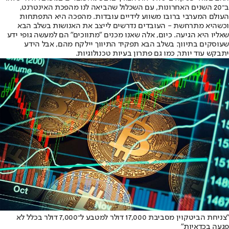
ב־20 השנים האחרונות, עם השכלול שהביאה לנו מהפכת האינטרנט,
העולם המערבי ברובו משווע לידיים עובדות. מהפכה היא התפתחות
וכשהיא מתרחשת - העובדים נדרשים לייצב את האנושות בשלב הבא
שאליו היא הגיעה. כיום, אלה שאנו מכנים "מתווכים" הם למעשה גופי ידע
שעוסקים בתיווך. בשלב הבא תפקיד התיווך יילקח מהם, אבל הידע
יתבקש עוד יותר, כמו גם פתרון בעיות טכנולוגיות.
"צניחת הביטקוין מסביבת 17,000 דולר למטבע ל־7,000 דולר בכלל לא
פגעה בכדאיות"