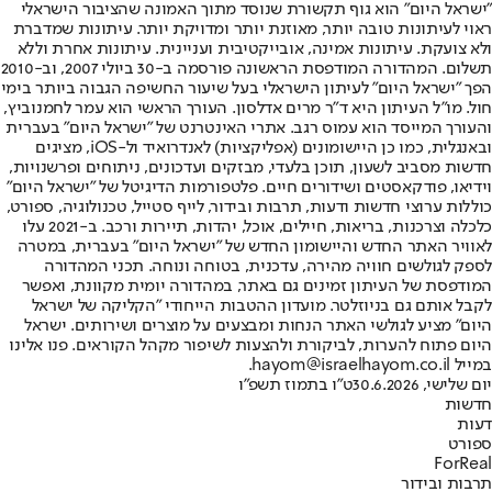
"ישראל היום" הוא גוף תקשורת שנוסד מתוך האמונה שהציבור הישראלי
ראוי לעיתונות טובה יותר, מאוזנת יותר ומדויקת יותר. עיתונות שמדברת
ולא צועקת. עיתונות אמינה, אובייקטיבית ועניינית. עיתונות אחרת וללא
תשלום. המהדורה המודפסת הראשונה פורסמה ב-30 ביולי 2007, וב-2010
הפך "ישראל היום" לעיתון הישראלי בעל שיעור החשיפה הגבוה ביותר בימי
חול. מו"ל העיתון היא ד"ר מרים אדלסון. העורך הראשי הוא עמר לחמנוביץ,
והעורך המייסד הוא עמוס רגב. אתרי האינטרנט של "ישראל היום" בעברית
ובאנגלית, כמו כן היישומונים (אפליקציות) לאנדרואיד ול-iOS, מציגים
חדשות מסביב לשעון, תוכן בלעדי, מבזקים ועדכונים, ניתוחים ופרשנויות,
וידיאו, פודקאסטים ושידורים חיים. פלטפורמות הדיגיטל של "ישראל היום"
כוללות ערוצי חדשות ודעות, תרבות ובידור, לייף סטייל, טכנולוגיה, ספורט,
כלכלה וצרכנות, בריאות, חיילים, אוכל, יהדות, תיירות ורכב. ב-2021 עלו
לאוויר האתר החדש והיישומון החדש של "ישראל היום" בעברית, במטרה
לספק לגולשים חוויה מהירה, עדכנית, בטוחה ונוחה. תכני המהדורה
המודפסת של העיתון זמינים גם באתר, במהדורה יומית מקוונת, ואפשר
לקבל אותם גם בניוזלטר. מועדון ההטבות הייחודי "הקליקה של ישראל
היום" מציע לגולשי האתר הנחות ומבצעים על מוצרים ושירותים. ישראל
היום פתוח להערות, לביקורת ולהצעות לשיפור מקהל הקוראים. פנו אלינו
במייל hayom@israelhayom.co.il.
יום שלישי, 30.6.2026
ט"ו בתמוז תשפ"ו
חדשות
דעות
ספורט
ForReal
תרבות ובידור