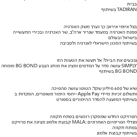
בבית
בשיתוף TADIRAN
בצל איומי איראן: כך נערך משק האנרגיה
פסגת האנרגיה במעמד שגריר ארה"ב, שר האנרגיה ובכירי התעשייה
בישראל ובעולם
בשיתוף המכון הישראלי לאנרגיה ולסביבה
צובעים את הבית? אל תעשו את הטעות הזו
מומחה BG BOND עושה סדר על המדפים ומציג את מותג הצבע SIMPLY
בשיתוף BG BOND
שיא של 600 מיליון שקל: הטוטו עושה מהפיכה
יחסי הימור משופרים, הפקדות ב-Apple Pay ותשלום זכיות מיידי
בשיתוף המועצה להסדר ההימורים בספורט
הפרויקט החדש שמסקרן רוכשים בפתח תקווה
קבוצת אלמוג מציגה את פרויקט MALA: מגדלי הפרימיום האחרונים
בפתח תקווה
בשיתוף קבוצת אלמוג