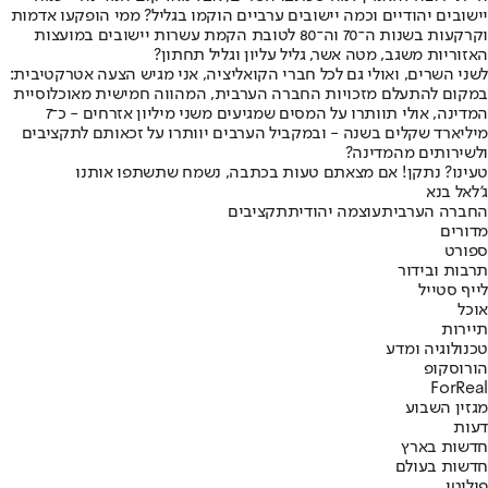
יישובים יהודיים וכמה יישובים ערביים הוקמו בגליל? ממי הופקעו אדמות
וקרקעות בשנות ה־70 וה־80 לטובת הקמת עשרות יישובים במועצות
האזוריות משגב, מטה אשר, גליל עליון וגליל תחתון?
לשני השרים, ואולי גם לכל חברי הקואליציה, אני מגיש הצעה אטרקטיבית:
במקום להתעלם מזכויות החברה הערבית, המהווה חמישית מאוכלוסיית
המדינה, אולי תוותרו על המסים שמגיעים משני מיליון אזרחים - כ־7
מיליארד שקלים בשנה - ובמקביל הערבים יוותרו על זכאותם לתקציבים
ולשירותים מהמדינה?
טעינו? נתקן! אם מצאתם טעות בכתבה, נשמח שתשתפו אותנו
ג'לאל בנא
החברה הערבית
עוצמה יהודית
תקציבים
מדורים
ספורט
תרבות ובידור
לייף סטייל
אוכל
תיירות
טכנולוגיה ומדע
הורוסקופ
ForReal
מגזין השבוע
דעות
חדשות בארץ
חדשות בעולם
פוליטי