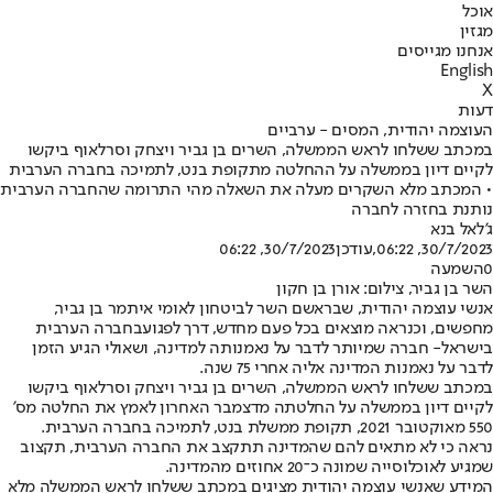
אוכל
מגזין
אנחנו מגייסים
English
X
דעות
העוצמה יהודית, המסים - ערביים
במכתב ששלחו לראש הממשלה, השרים בן גביר ויצחק וסרלאוף ביקשו
לקיים דיון בממשלה על ההחלטה מתקופת בנט, לתמיכה בחברה הערבית
• המכתב מלא השקרים מעלה את השאלה מהי התרומה שהחברה הערבית
נותנת בחזרה לחברה
ג'לאל בנא
30/7/2023, 06:22
,עודכן
30/7/2023, 06:22
0
השמעה
השר בן גביר, צילום: אורן בן חקון
אנשי עוצמה יהודית, שבראשם השר לביטחון לאומי איתמר בן גביר,
מחפשים, וכנראה מוצאים בכל פעם מחדש, דרך לפגוע
בחברה הערבית
בישראל
- חברה שמיותר לדבר על נאמנותה למדינה, ושאולי הגיע הזמן
לדבר על נאמנות המדינה אליה אחרי 75 שנה.
במכתב ששלחו לראש הממשלה, השרים בן גביר ויצחק וסרלאוף ביקשו
לקיים דיון בממשלה על החלטתה מדצמבר האחרון לאמץ את החלטה מס'
550 מאוקטובר 2021, תקופת ממשלת בנט, לתמיכה בחברה הערבית.
נראה כי לא מתאים להם שהמדינה תתקצב את החברה הערבית, תקצוב
שמגיע לאוכלוסייה שמונה כ־20 אחוזים מהמדינה.
המידע שאנשי עוצמה יהודית מציגים במכתב ששלחו לראש הממשלה מלא