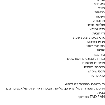
ביטחוני
חינוך
בריאות
משפט
תחבורה
פוליטי-מדיני
כללי ומידע
דף הבית
זמני כניסת וצאת שבת
מגזין השבוע
בחירות 2026
אודות
צור קשר
נבחרת הכתבים והפרשנים
מדיניות פרטיות
הצהרת נגישות
תנאי שימוש
כדאי
להכיר
כך תחסכו בחשמל בלי להזיע
מהפכת האנרגיה של תדיראן: שליטה, אבטחת מידע וניהול אקלים חכם
בבית
בשיתוף TADIRAN