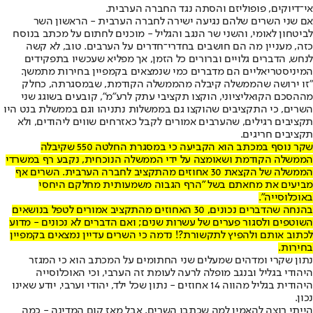
אי־דיוקים, פופוליזם והסתה נגד החברה הערבית.
אם שני השרים שלהם נגיעה ישירה לחברה הערבית - הראשון השר
לביטחון לאומי, והשני שר הנגב והגליל - מוכנים לחתום על מכתב בנוסח
כזה, מעניין מה הם חושבים בחדרי־חדרים על הערבים. טוב, לא קשה
לנחש, הדברים גלויים וברורים כל הזמן, אך מפליא שעכשיו בתפקידים
המיניסטריאליים הם מדברים כמי שנמצאים בקמפיין בחירות מתמשך.
"זו ירושה שהממשלה קיבלה מהממשלה הקודמת, שבמסגרתה, כחלק
מההסכם הקואליציוני, הוקצו תקציבי עתק לרע"מ", קובעים בשוגג שני
השרים, כי התקציבים שהוקצו גם בממשלות נתניהו וגם בממשלת בנט היו
תקציבים רגילים, שהערבים אמורים לקבל כאזרחים שווים ליהודים, ולא
תקציבים חריגים.
שקר נוסף במכתב הוא הקביעה כי במסגרת החלטה 550 שקיבלה
הממשלה הקודמת ושאומצה על ידי הממשלה הנוכחית, נקבע רף במשרדי
הממשלה של הקצאת 30 אחוזים מהתקציב לחברה הערבית. השרים אף
מביעים את מחאתם בשל "הרף הגבוה משמעותית מחלקם היחסי
באוכלוסייה".
בהנחה שהדברים נכונים, 30 האחוזים מהתקציב אמורים לטפל בנושאים
השוטפים ולסגור פערים של עשרות שנים; ואם הדברים לא נכונים - מדוע
לכתוב אותם ולהפיץ לתקשורת?! נדמה כי השרים עדיין נמצאים בקמפיין
בחירות.
נתון שקרי ומדהים שמעלים שני החתומים על המכתב הוא כי המגזר
היהודי בגליל ובנגב מופלה לרעה לעומת זה הערבי, וכי האוכלוסייה
היהודית בגליל מהווה 14 אחוזים - נתון שכל ילד, יהודי וערבי, יודע שאינו
נכון.
הייתי רוצה להאמין למה שכתבו השרים, אבל מאז קום המדינה - כמה