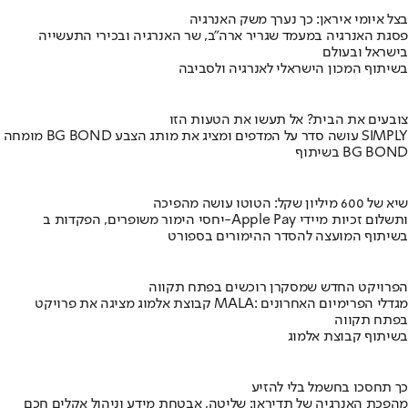
בצל איומי איראן: כך נערך משק האנרגיה
פסגת האנרגיה במעמד שגריר ארה"ב, שר האנרגיה ובכירי התעשייה
בישראל ובעולם
בשיתוף המכון הישראלי לאנרגיה ולסביבה
צובעים את הבית? אל תעשו את הטעות הזו
מומחה BG BOND עושה סדר על המדפים ומציג את מותג הצבע SIMPLY
בשיתוף BG BOND
שיא של 600 מיליון שקל: הטוטו עושה מהפיכה
יחסי הימור משופרים, הפקדות ב-Apple Pay ותשלום זכיות מיידי
בשיתוף המועצה להסדר ההימורים בספורט
הפרויקט החדש שמסקרן רוכשים בפתח תקווה
קבוצת אלמוג מציגה את פרויקט MALA: מגדלי הפרימיום האחרונים
בפתח תקווה
בשיתוף קבוצת אלמוג
כך תחסכו בחשמל בלי להזיע
מהפכת האנרגיה של תדיראן: שליטה, אבטחת מידע וניהול אקלים חכם