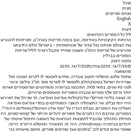
אוכל
מגזין
אנחנו מגייסים
English
X
דעות
ליל כל הספרים הקדושים
הרוחות הקיצוניות באירופה, וגם בכמה מדינות בארה"ב, מאיימות להטביע
את העולם ואותנו בגל עכור של אנטישמיות • בישראל כולם הזדעזעו
מהרעיון של שריפת התנ"ך, מעשה שמייד מקבל רפרור לליל שריפת
הספרים בברלין
נחמה דואק
16/7/2023, 22:50
,עודכן
16/7/2023, 22:50
0
השמעה
אחמד עלוש, מוסלמי תושב שבדיה, שדרש לאפשר לו לקיים הפגנה מול
שגרירות ישראל בשטוקהולם ולאפשר לו לשרוף ספר תנ"ך, צילום: אי.פי
לפני 90 שנים, במאי 1933, התכנסו בגרמניה סטודנטים ופרופסורים ושרפו
יותר מ־20 אלף ספרים שנבזזו מספריות ומאוספים פרטיים.
זה נעשה בליווי מוזיקלי של מקהלות אס־אס ואס־אה. מי שניהל את האירוע
היה יוזף גבלס, שר התעמולה הנאצי. הסטודנטים במדי אס־אס ואס־אה
השליכו את הספרים, וגבלס הכריז על "סוף עידן האינטלקטואליזם היהודי".
הספרים, שרובם היו כתבים של סופרים יהודים והיתר של קומוניסטים, היו
תחילת התהליך שהוביל לתוצאות הנוראות של השואה וחיסול שיטתי של
יהודים בגרמניה ובשותפותיה. היה זה המשורר המופלא היינריך היינה
שאמר שנים קודם לכן: "במקום שבו שורפים ספרים, סופם שישרפו בני