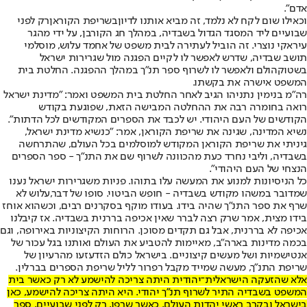
אדם".
וכאילו שום לקח לא נלמד, זה מביא אותנו לדיון
בשריפת הקוראן
רק לפני
שבועיים ליד המסגד הגדול בשבדיה, במהלך חג הקורבן, על ידי מהגר
עיראקי נוצרי. זה הוביל לעתירה לבית משפט של אחמד עלוש, מוסלמי
תושב שבדיה, שדרש לאפשר לו לקיים הפגנה מול שגרירות ישראל
בשטוקהולם ולאפשר לו לשרוף ספר תנ"ך במהלך ההפגנה. החלטת בית
המשפט אישרה את בקשתו.
רה"מ בנימין נתניהו הגיב לאחר החלטת בית המשפט ואמר: "מדינת ישראל
רואה בחומרה רבה את ההחלטה המבישה הזאת, שפוגעת בקודש
הקודשים של העם היהודי. יש לכבד את הספרים המקודשים לכל הדתות".
נשיא המדינה, שגינה את שריפת הקוראן, אמר: "כנשיא מדינת ישראל,
גיניתי את שריפת הקוראן המקודש למוסלמים בכל העולם, שהתרחשה
בשבדיה, וליבי נחרד כעת מהכוונה לשרוף שם את התנ״ך - ספר הספרים
הנצחי של העם היהודי".
כל הניסיונות למנוע את המעשה עלו בתוהו. פניות משגרירות ישראל נענו
שמדובר במשהו מקודש בשבדיה - חופש הביטוי. סופו של דבר,
עלוש לא
שרף את ספר התנ"ך שהיה בידו
. בעודו מוקף בסקרנים רבים, וכשהוא אוחז
בידו מצית, אמר שרק רצה לברר שאין אכיפה בררנית בשבדיה. אז קיבלנו
אכיפה לא בררנית, אבל גם תקדים מסוכן. הרוחות הקיצוניות באירופה, וגם
בכמה מדינות בארה"ב, מאיימות להטביע את העולם ואותנו בגל עכור של
אנטישמיות ושל מעשים קיצוניים. בישראל כולם הזדעזעו מהרעיון של
שריפת התנ"ך, מעשה שמייד מקבל רפרור לליל שריפת הספרים בברלין.
אלא שהזעקה הישראלית־יהודית היתה צריכה להישמע לא רק כאשר בית
המשפט בשבדיה התיר לשרוף תנ"ך יהודי. היא היתה צריכה להישמע, כאן
בישראל ובקרב ראשי יהדות העולם, כאשר שרפו, רק לפני שבועיים, ספר