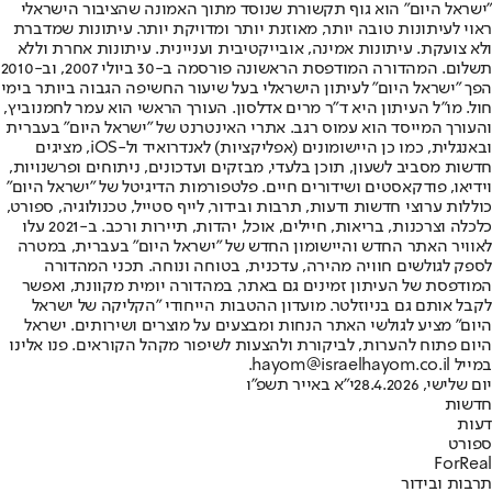
"ישראל היום" הוא גוף תקשורת שנוסד מתוך האמונה שהציבור הישראלי
ראוי לעיתונות טובה יותר, מאוזנת יותר ומדויקת יותר. עיתונות שמדברת
ולא צועקת. עיתונות אמינה, אובייקטיבית ועניינית. עיתונות אחרת וללא
תשלום. המהדורה המודפסת הראשונה פורסמה ב-30 ביולי 2007, וב-2010
הפך "ישראל היום" לעיתון הישראלי בעל שיעור החשיפה הגבוה ביותר בימי
חול. מו"ל העיתון היא ד"ר מרים אדלסון. העורך הראשי הוא עמר לחמנוביץ,
והעורך המייסד הוא עמוס רגב. אתרי האינטרנט של "ישראל היום" בעברית
ובאנגלית, כמו כן היישומונים (אפליקציות) לאנדרואיד ול-iOS, מציגים
חדשות מסביב לשעון, תוכן בלעדי, מבזקים ועדכונים, ניתוחים ופרשנויות,
וידיאו, פודקאסטים ושידורים חיים. פלטפורמות הדיגיטל של "ישראל היום"
כוללות ערוצי חדשות ודעות, תרבות ובידור, לייף סטייל, טכנולוגיה, ספורט,
כלכלה וצרכנות, בריאות, חיילים, אוכל, יהדות, תיירות ורכב. ב-2021 עלו
לאוויר האתר החדש והיישומון החדש של "ישראל היום" בעברית, במטרה
לספק לגולשים חוויה מהירה, עדכנית, בטוחה ונוחה. תכני המהדורה
המודפסת של העיתון זמינים גם באתר, במהדורה יומית מקוונת, ואפשר
לקבל אותם גם בניוזלטר. מועדון ההטבות הייחודי "הקליקה של ישראל
היום" מציע לגולשי האתר הנחות ומבצעים על מוצרים ושירותים. ישראל
היום פתוח להערות, לביקורת ולהצעות לשיפור מקהל הקוראים. פנו אלינו
במייל hayom@israelhayom.co.il.
יום שלישי, 28.4.2026
י"א באייר תשפ"ו
חדשות
דעות
ספורט
ForReal
תרבות ובידור