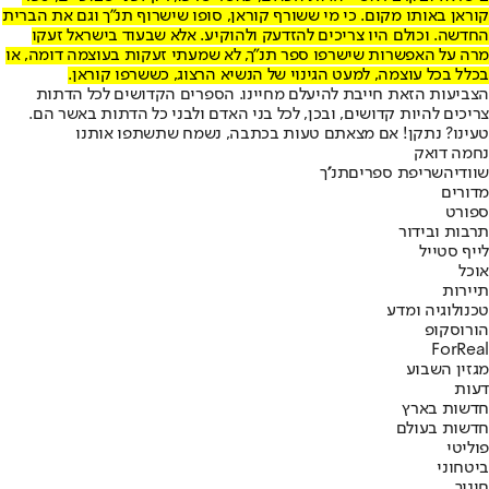
קוראן באותו מקום. כי מי ששורף קוראן, סופו שישרוף תנ"ך וגם את הברית
החדשה. וכולם היו צריכים להזדעק ולהוקיע. אלא שבעוד בישראל זעקו
מרה על האפשרות שישרפו ספר תנ"ך, לא שמעתי זעקות בעוצמה דומה, או
בכלל בכל עוצמה, למעט הגינוי של הנשיא הרצוג, כששרפו קוראן.
הצביעות הזאת חייבת להיעלם מחיינו. הספרים הקדושים לכל הדתות
צריכים להיות קדושים, ובכן, לכל בני האדם ולבני כל הדתות באשר הם.
טעינו? נתקן! אם מצאתם טעות בכתבה, נשמח שתשתפו אותנו
נחמה דואק
שוודיה
שריפת ספרים
תנ''ך
מדורים
ספורט
תרבות ובידור
לייף סטייל
אוכל
תיירות
טכנולוגיה ומדע
הורוסקופ
ForReal
מגזין השבוע
דעות
חדשות בארץ
חדשות בעולם
פוליטי
ביטחוני
חינוך