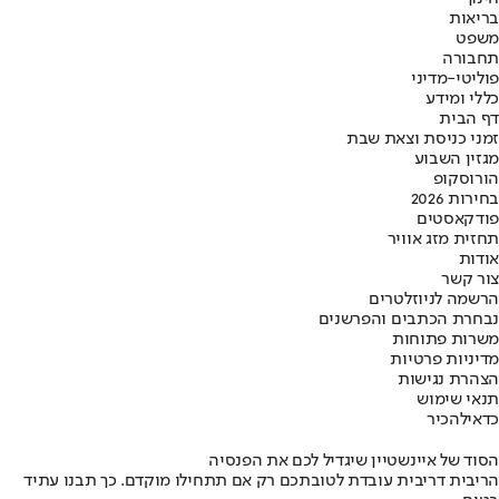
בריאות
משפט
תחבורה
פוליטי-מדיני
כללי ומידע
דף הבית
זמני כניסת וצאת שבת
מגזין השבוע
הורוסקופ
בחירות 2026
פודקאסטים
תחזית מזג אוויר
אודות
צור קשר
הרשמה לניוזלטרים
נבחרת הכתבים והפרשנים
משרות פתוחות
מדיניות פרטיות
הצהרת נגישות
תנאי שימוש
כדאי
להכיר
הסוד של איינשטיין שיגדיל לכם את הפנסיה
הריבית דריבית עובדת לטובתכם רק אם תתחילו מוקדם. כך תבנו עתיד