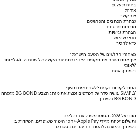
בחירות 2026
אודות
צור קשר
נבחרת הכתבים והפרשנים
מדיניות פרטיות
הצהרת נגישות
תנאי שימוש
כדאי
להכיר
מאחורי הקלעים של הטעם הישראלי
איך אסם הפכה את תקופת הצנע והמחסור הקשה של שנות ה-40 למותג
לאומי?
בשיתוף אסם
הסוד לקירות נקיים ללא כתמים נחשף
מומחה BG BOND עושה סדר על המדפים ומציג את מותג הצבע SIMPLY
בשיתוף BG BOND
מונדיאל 2026: הטוטו משנה את הכללים
יחסי הימור משופרים, הפקדות ב-Apple Pay ותשלום זכיות מיידי
בשיתוף המועצה להסדר ההימורים בספורט