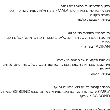
חלון ההזדמנויות בכפר גנים נסגר
קבוצת אלמוג מציגה את פרויקט MALA: מגדלי הפרימיום האחרונים
בפתח תקווה
בשיתוף קבוצת אלמוג
כך תחסכו בחשמל בלי להזיע
מהפכת האנרגיה של תדיראן: שליטה, אבטחת מידע וניהול אקלים חכם
בבית
בשיתוף TADIRAN
מאחורי הקלעים של הטעם הישראלי
איך אסם הפכה את תקופת הצנע והמחסור הקשה של שנות ה-40 למותג
לאומי?
בשיתוף אסם
הסוד לקירות נקיים ללא כתמים נחשף
מומחה BG BOND עושה סדר על המדפים ומציג את מותג הצבע SIMPLY
בשיתוף BG BOND