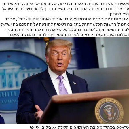
אפשרות שמדינה ערבית נוספת תכריז על שלום עם ישראל.
בכלי תקשורת
ערביים דווח כי המדינה המדוברת שנמצאת בדרך להסכם שלום עם ישראל
היא בחריין.
"אנו מגנים את הסכם הנורמליזציה בין איחוד האמירויות וישראל", מסרה
אתמול הרשות הפלשתינית בתגובה רשמית להודעה על ההסכם בין ישראל
לאיחוד האמירויות. "מדובר בהסכם שניפץ את חזון שתי המדינות ויוזמת
השלום הערבית. אנו קוראים לאיחוד האמירויות לחזור בהם מההסכם".
טראמפ במהלך מסיבת העיתונאים הלילה // צילום: איי.פי