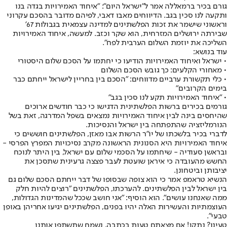
גורם בכיר ברמאללה אמר ל"ישראל היום": "איחוד האמירויות בגדה בנו
ותקעה לנו סכין בגב. הדיווחים מאבו דאבי, לפיהם מדובר בהסכם עקרוני
וראשוני שישמר את זכות הפלשתינים למדינה עצמאית בגבולות 67'
שבירתה ירושלים המזרחית, הוא שקר וכזב. למעשה, איחוד האמירויות
השליכה את יוזמת השלום הערבית לפח".
עוד בנושא:
• ישראל ואיחוד האמירויות הודיעו כי יחתמו על הסכם שלום היסטורי
• מאחורי הקלעים: כך גובש הסכם השלום
• כלי תקשורת ערביים מדווחים: "הסכם בין בחריין לישראל ייחתם כבר
בימים הקרובים"
• "איחוד האמירויות תקע לנו סכין בגב"
גורמים בכירים ברשות הפלשתינית הדגישו כי כבר חודשים ארוכים
שהיחסים בינה לבין איחוד האמירויות נמצאים בשפל המדרגה, זאת בשל
הנורמליזציה שהתפתחה בין ישראל והנסיכות.
לדברי בכיר בלשכתו של יו"ר הרשות אבו מאזן, הפלשתינים חוששים כי
איחוד האמירויות היא הסנונית הראשונה מקרב נסיכויות המפרץ הפרסי -
ובראשן סעודיה - שיחתמו על הסכמי שלום עם ישראל, בין היתר לנוכח
החשש מהעובדה כי איראן שועטת לעבר פצצה גרעינית שתסכן את
יציבותן וביטחונן.
הנשיא טראמפ אמר כי הוא צופה שבסופו של דבר ייחתם הסכם שלום גם
בין ישראל לבין הפלשתינים. להערכתו, הפלשתינים "רוצים להיות חלק
ממה שאנחנו עושים". הוא הוסיף: "אני חושב שככל שהמדינות הגדולות,
העוצמתיות והעשירות האלה יהיו בפנים, הפלשתינים יגיעו אחריהן באופן
טבעי".
טעינו? נתקן! אם מצאתם טעות בכתבה, נשמח שתשתפו אותנו