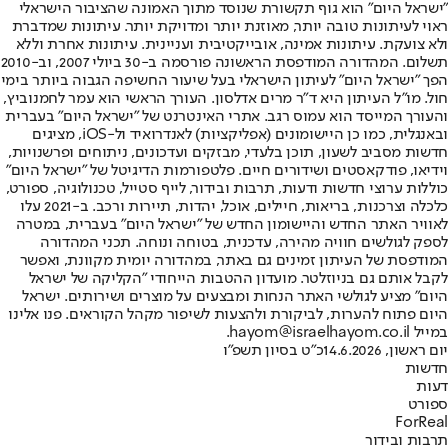
"ישראל היום" הוא גוף תקשורת שנוסד מתוך האמונה שהציבור הישראלי
ראוי לעיתונות טובה יותר, מאוזנת יותר ומדויקת יותר. עיתונות שמדברת
ולא צועקת. עיתונות אמינה, אובייקטיבית ועניינית. עיתונות אחרת וללא
תשלום. המהדורה המודפסת הראשונה פורסמה ב-30 ביולי 2007, וב-2010
הפך "ישראל היום" לעיתון הישראלי בעל שיעור החשיפה הגבוה ביותר בימי
חול. מו"ל העיתון היא ד"ר מרים אדלסון. העורך הראשי הוא עמר לחמנוביץ,
והעורך המייסד הוא עמוס רגב. אתרי האינטרנט של "ישראל היום" בעברית
ובאנגלית, כמו כן היישומונים (אפליקציות) לאנדרואיד ול-iOS, מציגים
חדשות מסביב לשעון, תוכן בלעדי, מבזקים ועדכונים, ניתוחים ופרשנויות,
וידיאו, פודקאסטים ושידורים חיים. פלטפורמות הדיגיטל של "ישראל היום"
כוללות ערוצי חדשות ודעות, תרבות ובידור, לייף סטייל, טכנולוגיה, ספורט,
כלכלה וצרכנות, בריאות, חיילים, אוכל, יהדות, תיירות ורכב. ב-2021 עלו
לאוויר האתר החדש והיישומון החדש של "ישראל היום" בעברית, במטרה
לספק לגולשים חוויה מהירה, עדכנית, בטוחה ונוחה. תכני המהדורה
המודפסת של העיתון זמינים גם באתר, במהדורה יומית מקוונת, ואפשר
לקבל אותם גם בניוזלטר. מועדון ההטבות הייחודי "הקליקה של ישראל
היום" מציע לגולשי האתר הנחות ומבצעים על מוצרים ושירותים. ישראל
היום פתוח להערות, לביקורת ולהצעות לשיפור מקהל הקוראים. פנו אלינו
במייל hayom@israelhayom.co.il.
יום ראשון, 14.6.2026
כ"ט בסיון תשפ"ו
חדשות
דעות
ספורט
ForReal
תרבות ובידור