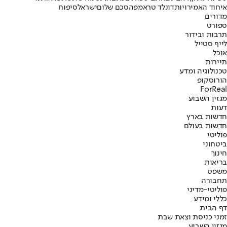
איחוד האמירויות
דונלד טראמפ
הסכם שלום
ישראל
סיפוח
מדורים
ספורט
תרבות ובידור
לייף סטייל
אוכל
תיירות
טכנולוגיה ומדע
הורוסקופ
ForReal
מגזין השבוע
דעות
חדשות בארץ
חדשות בעולם
פוליטי
ביטחוני
חינוך
בריאות
משפט
תחבורה
פוליטי-מדיני
כללי ומידע
דף הבית
זמני כניסת וצאת שבת
מגזין השבוע