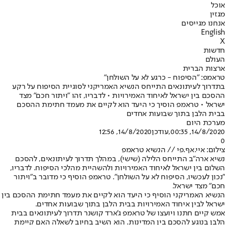
אוכל
מגזין
אנחנו מגייסים
English
X
חדשות
העולם
ארצות הברית
טראמפ: "הסיפוח - כרגע לא על השולחן"
בתדרוך לעיתונאים התייחס הנשיא האמריקני לסוגיית הסיפוח על רקע
ההסכם בין ישראל לאיחוד האמירויות • לדבריו, זהו "ויתור חכם" מצד
ישראל • טראמפ הוסיך כי היעד הוא לקיים את מעמד חתימת ההסכם
בבית הלבן בתוך שבועות אחדים
מערכת היום
14/8/2020, 00:35
,עודכן
14/8/2020, 12:56
0
צילום: איי.אף.פי // הנשיא טראמפ
נשיא ארה"ב התייחס הלילה (שישי), במהלך תדרוך לעיתונאים, להסכם
השלום בין ישראל לאיחוד האמירויות ולהשהיית מהלכי הסיפוח. לדבריו,
"נכון לעכשיו, הסיפוח לא על השולחן". טראמפ הוסיף כי מדובר ב"ויתור
חכם" מצד ישראל.
הנשיא האמריקני הוסיף כי היעד הוא לקיים את מעמד חתימת ההסכם בין
ישראל לבין איחוד האמירויות בבית הלבן בתוך שבועות אחדים.
אמש קיים חתנו ויועצו של טראמפ ג'ארד קושנר תדרוך לעיתונאים בבית
הלבן בנוגע להסכם בין המדינות. הוא השיב בחיוב לשאלה האם קיימת