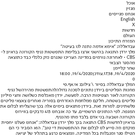
אוכל
מגזין
אנחנו מגייסים
English
X
חדשות
העולם
המזרח התיכון
עבדאללה: "אימא אדמה נתנה לנו בעיטה"
מלך ירדן התגאה בהישגי ארצו בבלימת התפשטות נגיף הקורונה בראיון ל-
CBS • לאחרונה גורמים במדינה העריכו שנגרם נזק כלכלי כבד כתוצאה
מהסגר הצבאי
שחר קליימן
19/4/2020, 17:38
,עודכן
19/4/2020, 18:00
0
המלך עבדאללה בסיור \ צילום: אי.אף.פי
מחנות הפליטים בירדן נתונים לסכנה גדולה
להתפשטות מהירה
של נגיף
הקורונה לאור הצפיפות הרבה. למעשה, ירדן מאכלסת כשלושה וחצי מיליון
פליטים בשטחה, חלקם ממלחמת האזרחים בסוריה ואחרים צאצאי פליטים
פלשתינים. למרות זאת, בירדן מתגאים בימים אלה בכך שהצליחו לבלום את
המגפה. לפי הנתונים הרשמיים, עד כה אובחנו 413 נדבקים בווירוס
הקורונה ושבעה בני אדם בלבד מתו מהנגיף.
בראיון לחדשות CBS התגאה בכך מלך ירדן עבדאללה: "אנחנו פעלנו יחסית
מוקדם וזה סייע לנו לבלום את ההתפשטות די טוב". הוא הסביר כי הם
הטילו סגר ומגבלות בכל המדינה, ונמצאים כרגע בתהליך של יציאה