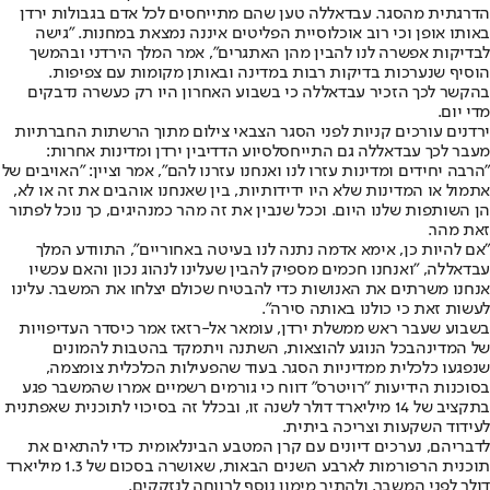
הדרגתית מהסגר. עבדאללה טען שהם מתייחסים לכל אדם בגבולות ירדן
באותו אופן וכי רוב אוכלוסיית הפליטים איננה נמצאת במחנות. "גישה
לבדיקות אפשרה לנו להבין מהן האתגרים", אמר המלך הירדני ובהמשך
הוסיף שנערכות בדיקות רבות במדינה ובאותן מקומות עם צפיפות.
בהקשר לכך הזכיר עבדאללה כי בשבוע האחרון היו רק כעשרה נדבקים
מדי יום.
ירדנים עורכים קניות לפני הסגר הצבאי צילום מתוך הרשתות החברתיות
מעבר לכך עבדאללה גם התייחס
לסיוע הדדי
בין ירדן ומדינות אחרות:
"הרבה יחידים ומדינות עזרו לנו ואנחנו עזרנו להם", אמר וציין: "האויבים של
אתמול או המדינות שלא היו ידידותיות, בין שאנחנו אוהבים את זה או לא,
הן השותפות שלנו היום. וככל שנבין את זה מהר כמנהיגים, כך נוכל לפתור
זאת מהר.
"אם להיות כן, אימא אדמה נתנה לנו בעיטה באחוריים", התוודע המלך
עבדאללה, "ואנחנו חכמים מספיק להבין שעלינו לנהוג נכון והאם עכשיו
אנחנו משרתים את האנושות כדי להבטיח שכולם יצלחו את המשבר. עלינו
לעשות זאת כי כולנו באותה סירה".
בשבוע שעבר ראש ממשלת ירדן, עומאר אל-רזאז אמר כי
סדר העדיפויות
של המדינה
בכל הנוגע להוצאות, השתנה ויתמקד בהטבות להמונים
שנפגעו כלכלית ממדיניות הסגר. בעוד שהפעילות הכלכלית צומצמה,
בסוכנות הידיעות "רויטרס" דווח כי גורמים רשמיים אמרו שהמשבר פגע
בתקציב של 14 מיליארד דולר לשנה זו, ובכלל זה בסיכוי לתוכנית שאפתנית
לעידוד השקעות וצריכה ביתית.
לדבריהם, נערכים דיונים עם קרן המטבע הבינלאומית כדי להתאים את
תוכנית הרפורמות לארבע השנים הבאות, שאושרה בסכום של 1.3 מיליארד
דולר לפני המשבר, ולהתיר מימון נוסף לרווחה לנזקקים.