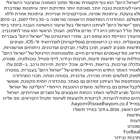
"ישראל היום" הוא גוף תקשורת שנוסד מתוך האמונה שהציבור הישראלי
ראוי לעיתונות טובה יותר, מאוזנת יותר ומדויקת יותר. עיתונות שמדברת
ולא צועקת. עיתונות אמינה, אובייקטיבית ועניינית. עיתונות אחרת וללא
תשלום. המהדורה המודפסת הראשונה פורסמה ב-30 ביולי 2007, וב-2010
הפך "ישראל היום" לעיתון הישראלי בעל שיעור החשיפה הגבוה ביותר בימי
חול. מו"ל העיתון היא ד"ר מרים אדלסון. העורך הראשי הוא עמר לחמנוביץ,
והעורך המייסד הוא עמוס רגב. אתרי האינטרנט של "ישראל היום" בעברית
ובאנגלית, כמו כן היישומונים (אפליקציות) לאנדרואיד ול-iOS, מציגים
חדשות מסביב לשעון, תוכן בלעדי, מבזקים ועדכונים, ניתוחים ופרשנויות,
וידיאו, פודקאסטים ושידורים חיים. פלטפורמות הדיגיטל של "ישראל היום"
כוללות ערוצי חדשות ודעות, תרבות ובידור, לייף סטייל, טכנולוגיה, ספורט,
כלכלה וצרכנות, בריאות, חיילים, אוכל, יהדות, תיירות ורכב. ב-2021 עלו
לאוויר האתר החדש והיישומון החדש של "ישראל היום" בעברית, במטרה
לספק לגולשים חוויה מהירה, עדכנית, בטוחה ונוחה. תכני המהדורה
המודפסת של העיתון זמינים גם באתר, במהדורה יומית מקוונת, ואפשר
לקבל אותם גם בניוזלטר. מועדון ההטבות הייחודי "הקליקה של ישראל
היום" מציע לגולשי האתר הנחות ומבצעים על מוצרים ושירותים. ישראל
היום פתוח להערות, לביקורת ולהצעות לשיפור מקהל הקוראים. פנו אלינו
במייל hayom@israelhayom.co.il.
יום ראשון, 19.4.2026
ב' באייר תשפ"ו
חדשות
דעות
ספורט
ForReal
תרבות ובידור