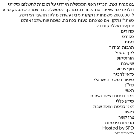
במסגרת זאת, הכריז ראש הממשלה הירדני על תוכנית לתשלום מיליוני
דולרים למי שאיבד את עבודתו. כמו כן, הממשלה כבר אמרה שתספק סיוע
ל-200,000 משפחות נזקקות מבין עשרת מיליון תושבי המדינה.
טעינו? נתקן! אם מצאתם טעות בכתבה, נשמח שתשתפו אותנו
ירדן
עבדאללה
קורונה
מדורים
ספורט
דעות
תרבות ובידור
לייף סטייל
הורוסקופ
שישבת
סוף שבוע
כדאי להכיר
סיפור המשק הישראלי
נדל"ן
ראשי
זמני כניסת וצאת השבת
מידע כללי
זמני כניסת וצאת שבת
ראשי
צרו קשר
מדיניות פרטיות
Hosted by SPD
כדאי
להכיר