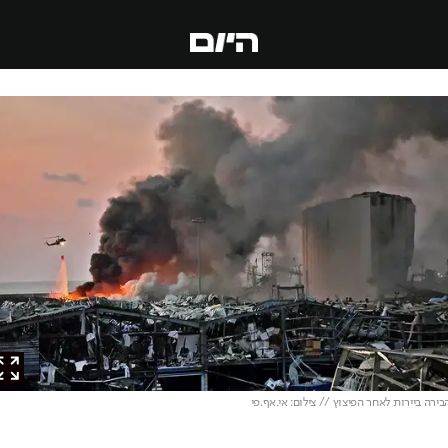
ה ביירות לאחר הפיצוץ // צילום: אי.אף.פי
חדשות
העולם
המזרח התיכון