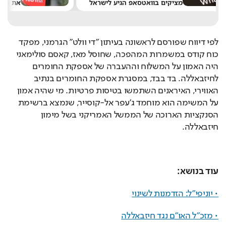
לפי דיווח שפורסם לראשונה בעיתון "די וולט" הגרמני, מפקד 
כוח קודס במשמרות המהפכה, שחוסל מאז, קאסם סולימאני 
היה האמון על המשלוח וההעברה של אספקת החומרים 
לחיזבאללה. בד בבד, במסגרת אספקת החומרים בנתיב 
האווירי, האיראנים השתמשו בטיסות פרטיות. מי שהיה אמון 
על המשימה הוא מוחמד ג'עפר אל-קוסייר, שנמצא ברשימת 
הסנקציות הארוכה של הממשל האמריקני בשל מימון 
חיזבאללה.
עוד בנושא:
• יוניפי"ל: הזדמנות לשינוי
• מזכ"ל האו"ם נגד חיזבאללה