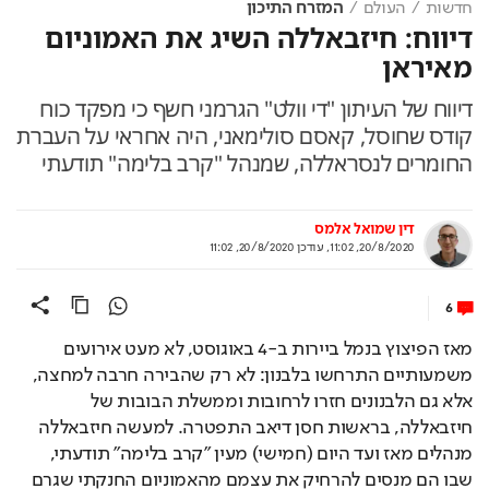
דיווח: חיזבאללה השיג את האמוניום
מאיראן
דיווח של העיתון "די וולט" הגרמני חשף כי מפקד כוח
קודס שחוסל, קאסם סולימאני, היה אחראי על העברת
החומרים לנסראללה, שמנהל "קרב בלימה" תודעתי
דין שמואל אלמס
20/8/2020, 11:02
,
עודכן
20/8/2020, 11:02
6
מאז הפיצוץ בנמל ביירות ב-4 באוגוסט, לא מעט אירועים 
משמעותיים התרחשו בלבנון: לא רק שהבירה חרבה למחצה, 
אלא גם הלבנונים חזרו לרחובות וממשלת הבובות של 
חיזבאללה, בראשות חסן דיאב התפטרה. למעשה חיזבאללה 
מנהלים מאז ועד היום (חמישי) מעין "קרב בלימה" תודעתי, 
שבו הם מנסים להרחיק את עצמם מהאמוניום החנקתי שגרם 