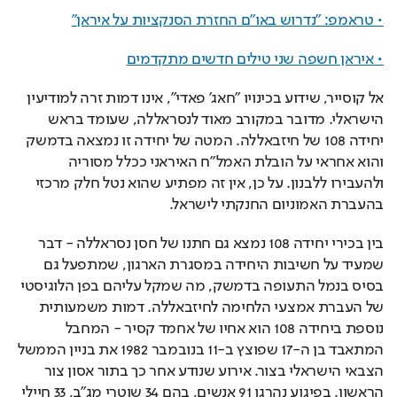
• טראמפ: "נדרוש באו"ם החזרת הסנקציות על איראן"
• איראן חשפה שני טילים חדשים מתקדמים
אל קוסייר, שידוע בכינויו "חאג' פאדי", אינו דמות זרה למודיעין 
הישראלי. מדובר במקורב מאוד לנסראללה, שעומד בראש 
יחידה 108 של חיזבאללה. המטה של יחידה זו נמצאה בדמשק 
והוא אחראי על הובלת האמל"ח האיראני ככלל מסוריה 
ולהעבירו ללבנון. על כן, אין זה מפתיע שהוא נטל חלק מרכזי 
בהעברת האמוניום החנקתי לישראל.
בין בכירי יחידה 108 נמצא גם חתנו של חסן נסראללה - דבר 
שמעיד על חשיבות היחידה במסגרת הארגון, שמתפעל גם 
בסיס בנמל התעופה בדמשק, מה שמקל עליהם בפן הלוגיסטי 
של העברת אמצעי הלחימה לחיזבאללה. דמות משמעותית 
נוספת ביחידה 108 הוא אחיו של אחמד קסיר - המחבל 
המתאבד בן ה-17 שפוצץ ב-11 בנובמבר 1982 את בניין הממשל 
הצבאי הישראלי בצור. אירוע שנודע אחר כך בתור אסון צור 
הראשון. בפיגוע נהרגו 91 אנשים, בהם 34 שוטרי מג"ב, 33 חיילי 