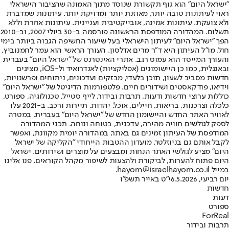
"ישראל היום" הוא גוף תקשורת שנוסד מתוך האמונה שהציבור הישראלי
ראוי לעיתונות טובה יותר, מאוזנת יותר ומדויקת יותר. עיתונות שמדברת
ולא צועקת. עיתונות אמינה, אובייקטיבית ועניינית. עיתונות אחרת וללא
תשלום. המהדורה המודפסת הראשונה פורסמה ב-30 ביולי 2007, וב-2010
הפך "ישראל היום" לעיתון הישראלי בעל שיעור החשיפה הגבוה ביותר בימי
חול. מו"ל העיתון היא ד"ר מרים אדלסון. העורך הראשי הוא עמר לחמנוביץ,
והעורך המייסד הוא עמוס רגב. אתרי האינטרנט של "ישראל היום" בעברית
ובאנגלית, כמו כן היישומונים (אפליקציות) לאנדרואיד ול-iOS, מציגים
חדשות מסביב לשעון, תוכן בלעדי, מבזקים ועדכונים, ניתוחים ופרשנויות,
וידיאו, פודקאסטים ושידורים חיים. פלטפורמות הדיגיטל של "ישראל היום"
כוללות ערוצי חדשות ודעות, תרבות ובידור, לייף סטייל, טכנולוגיה, ספורט,
כלכלה וצרכנות, בריאות, חיילים, אוכל, יהדות, תיירות ורכב. ב-2021 עלו
לאוויר האתר החדש והיישומון החדש של "ישראל היום" בעברית, במטרה
לספק לגולשים חוויה מהירה, עדכנית, בטוחה ונוחה. תכני המהדורה
המודפסת של העיתון זמינים גם באתר, במהדורה יומית מקוונת, ואפשר
לקבל אותם גם בניוזלטר. מועדון ההטבות הייחודי "הקליקה של ישראל
היום" מציע לגולשי האתר הנחות ומבצעים על מוצרים ושירותים. ישראל
היום פתוח להערות, לביקורת ולהצעות לשיפור מקהל הקוראים. פנו אלינו
במייל hayom@israelhayom.co.il.
יום רביעי, 6.5.2026
י"ט באייר תשפ"ו
חדשות
דעות
ספורט
ForReal
תרבות ובידור