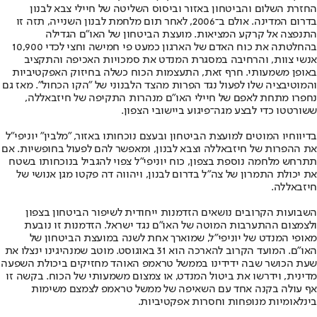
החזרת השלום והביטחון באזור וביסוס השליטה של חיילי צבא לבנון
בדרום המדינה. אולם ב־2006, לאחר תום מלחמת לבנון השנייה, תזה זו
התנפצה אל קרקע המציאות. מועצת הביטחון של האו"ם הגדילה
בהחלטתה את כוח האדם של הארגון כמעט פי חמישה וחצי לכדי 10,900
אנשי צוות, והרחיבה במסגרת המנדט את סמכויות האכיפה והתקציב
באופן משמעותי. חרף זאת, התעצמות הכוח כשלה בחיזוק האפקטיביות
והמוטיבציה שלו לפעול נגד הפרות מהצד הלבנוני של "הקו הכחול". מאז גם
נחפרו מתחת לאפם של חיילי האו"ם מנהרות התקיפה של חיזבאללה,
ששורטטו כדי לבצע מגה־פיגוע ביישובי הצפון.
בדיווחיו המוטים למועצת הביטחון ובעצם נוכחותו באזור, "מלבין" יוניפי"ל
את ההפרות של חיזבאללה וצבא לבנון, ומאפשר להם לפעול בחופשיות. אם
תתרחש מלחמה נוספת בצפון, כוח יוניפי"ל צפוי להגביל בנוכחותו בשטח
את יכולת התמרון של צה"ל בדרום לבנון, ויהווה דה פקטו מגן אנושי של
חיזבאללה.
השבועות הקרובים נושאים הזדמנות ייחודית לשיפור הביטחון בצפון
ולצמצום ההתערבות המוטה של האו"ם נגד ישראל. הזדמנות זו נובעת
מאופי המנדט של יוניפי"ל, שמוארך אחת לשנה במועצת הביטחון של
האו"ם. המועד הקרוב להארכה הוא 31 באוגוסט. מוטב שמנהיגינו ינצלו את
שעת הכושר שבה ידידינו בממשל טראמפ האוהד מחזיקים ביכולת השפעה
מדינית, וידרשו את ביטול המנדט, או צמצום משמעותי של הכוח. בקשה זו
אף עולה בקנה אחד עם השאיפה של ממשל טראמפ לצמצם משימות
בינלאומיות מנופחות וחסרות אפקטיביות.