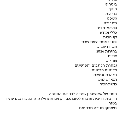
ביטחוני
חינוך
בריאות
משפט
תחבורה
פוליטי-מדיני
כללי ומידע
דף הבית
זמני כניסת וצאת שבת
מגזין השבוע
בחירות 2026
אודות
צור קשר
נבחרת הכתבים והפרשנים
מדיניות פרטיות
הצהרת נגישות
תנאי שימוש
כדאי
להכיר
הסוד של איינשטיין שיגדיל לכם את הפנסיה
הריבית דריבית עובדת לטובתכם רק אם תתחילו מוקדם. כך תבנו עתיד
בטוח
בשיתוף מנורה מבטחים