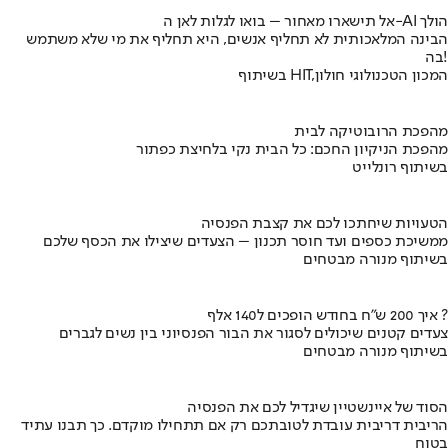
אל תישארו מאחור – בואו לגלות לאן ה-AI הולך
הבינה המלאכותית לא תחליף אנשים, היא תחליף את מי שלא משתמש
בה!
בשיתוף HIT,המכון הטכנולוגי חולון
מהפכת הרובוטיקה לבית
מהפכת הניקיון החכם: כל הבית נקי בלחיצת כפתור
בשיתוף רונלייט
הטעויות שיחתכו לכם את קצבת הפנסיה
ממשיכת כספים ועד חוסר תכנון – הצעדים שיצילו את הכסף שלכם
בשיתוף מנורה מבטחים
איך 200 ש"ח בחודש הופכים ל140 אלף ?
צעדים קטנים שיכולים לסגור את הבור הפנסיוני בין נשים לגברים
בשיתוף מנורה מבטחים
הסוד של איינשטיין שיגדיל לכם את הפנסיה
הריבית דריבית עובדת לטובתכם רק אם תתחילו מוקדם. כך תבנו עתיד
בטוח