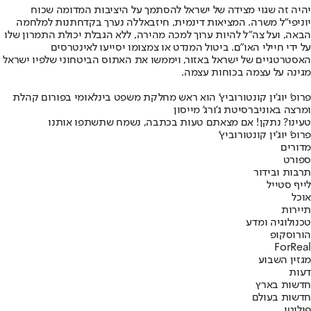
יהיה זה שגוי מצידה של ישראל להסתמך על היציבות המדומה שכוח
יוניפי"ל משרה. המציאות דינמית, חיזבאללה נערך בקדחתנות למלחמה
הבאה, ועל צה"ל להיות ערוך למכה מהירה, ללא הגבלת יכולת התמרון שלו
על ידי חיילי האו"ם. ביטול המנדט או צמצומו יסייעו לאינטרסים
האסטרטגיים של ישראל באזור, ויממשו את האתוס הביטחוני שלפיו ישראל
מגינה על עצמה בכוחות עצמה.
פרופ' יוג'ין קונטורוביץ' הוא ראש מחלקת משפט בינלאומי בפורום קהלת
ומרצה באוניברסיטת ג'ורג' מייסון
טעינו? נתקן! אם מצאתם טעות בכתבה, נשמח שתשתפו אותנו
פרופ' יוג'ין קונטורוביץ'
מדורים
ספורט
תרבות ובידור
לייף סטייל
אוכל
תיירות
טכנולוגיה ומדע
הורוסקופ
ForReal
מגזין השבוע
דעות
חדשות בארץ
חדשות בעולם
פוליטי