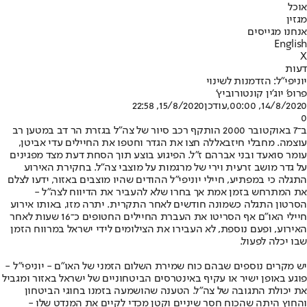
אוכל
מגזין
אנחנו מגייסים
English
X
דעות
יוניפי"ל: הזדמנות לשינוי
פרופ' יוג'ין קונטורוביץ'
14/8/2020, 00:00
,עודכן
15/8/2020, 22:58
0
ב־7 באוקטובר 2000 הותקף רכב סיור של צה"ל בגזרת הר דב במטען רב
עוצמה. מחבלי חיזבאללה חצו את הגדר וחטפו את החיילים עדי אביטן,
עומר סואעד ובני אברהם ז"ל. הפיגוע בוצע תוך הסחת דעת מצד מפגינים
על גדר מושב זרעית וירי של מרגמות על מוצבי צה"ל. בחקירת האירוע
התגלה כי במפתיע, חיילי יוניפי"ל ההודים שהיו מוצבים באזור, ידעו לצלם
את המתרחש בזמן אמת אך בחרו שלא להעביר את הדיווח לצה"ל -
הסרטון התגלה כשמונה חודשים לאחר התקרית. יתרה מזו, באותו אירוע
חיילי האו"ם אף הסריטו את העברת החיילים החטופים כ־16 שעות לאחר
האירוע, ופעם נוספת, לא העבירו את הצילומים לידי ישראל במרווח הזמן
שבו יכלה לפעול.
יש מקרים נוספים שבהם כוח שמירת השלום הזמני של האו"ם - יוניפי"ל -
פוגע באופן ישיר או עקיף באינטרסים הביטחוניים של ישראל באזור ומגביל
את יכולת התגובה של צה"ל. הטענה שהושמעה בזמנו בחוגי הביטחון
והחוץ היתה שהכוח חסר שיניים וקטן מכדי לקיים את המנדט שלו -