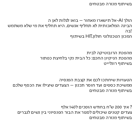
בשיתוף מנורה מבטחים
אל תישארו מאחור – בואו לגלות לאן ה-AI הולך
הבינה המלאכותית לא תחליף אנשים, היא תחליף את מי שלא משתמש
בה!
בשיתוף HIT,המכון הטכנולוגי חולון
מהפכת הרובוטיקה לבית
מהפכת הניקיון החכם: כל הבית נקי בלחיצת כפתור
בשיתוף רונלייט
הטעויות שיחתכו לכם את קצבת הפנסיה
ממשיכת כספים ועד חוסר תכנון – הצעדים שיצילו את הכסף שלכם
בשיתוף מנורה מבטחים
איך 200 ש"ח בחודש הופכים ל140 אלף ?
צעדים קטנים שיכולים לסגור את הבור הפנסיוני בין נשים לגברים
בשיתוף מנורה מבטחים