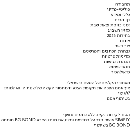
תחבורה
פוליטי-מדיני
כללי ומידע
דף הבית
זמני כניסת וצאת שבת
מגזין השבוע
בחירות 2026
אודות
צור קשר
נבחרת הכתבים והפרשנים
מדיניות פרטיות
הצהרת נגישות
תנאי שימוש
כדאי
להכיר
מאחורי הקלעים של הטעם הישראלי
איך אסם הפכה את תקופת הצנע והמחסור הקשה של שנות ה-40 למותג
לאומי?
בשיתוף אסם
הסוד לקירות נקיים ללא כתמים נחשף
מומחה BG BOND עושה סדר על המדפים ומציג את מותג הצבע SIMPLY
בשיתוף BG BOND