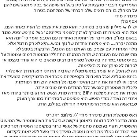
האמריקני העביר סנקציות על סין בשל החשיפה אך בסין מתעקשים להגן
על המהלך, בו הם רואים שלב הכרחי של המלחמה בטרור.
נרנדרה מודי
אסף גולן
יש לו 47 מיליון עוקבים בטוויטר, והוא מציג את עצמו כל העת כאחד העם.
אבל הוא בצעירותו הצטרף לארגון לאומני מיליטנטי בעל גוון פשיסטי. מנגד
בנאום באו"ם הוא דיבר על רוחניות ואחדות עם הטבע ואמר כי "יוגה היא
מתנה יקרה.... היא מגלמת אחדות של גוף ונפש...היא לא רק תרגול אלא
גילוי האחדות עם עצמך, עם העולם ועם הטבע". הדבקות בטבע לא
מתיישבת עם העובדה שתחת הנהגתו התחוללו מהומות דמים עצומות על
בסיס אתני במדינה בה משל כשרמזים רבים מראים כי הוא עודד בעצמו או
לפחות לא מיתן את גל האלימות.
וזה לא הכל, הוא עומד בראש מפלגה שאביה הרוחני הוא הרודן האיטלקי
בניטו מוסליני, אבל הוא דוגל בקפיטליזם מכבד את הדמוקרטיה ומצעיד את
ארצו, או לפחות את הרוב ההינדי שבה אל המאה ה21 תוך רפורמות
כלכליות שמטרתן לאפשר לכל ההודים חיים טובים יותר.
הכירו את מנהיג מפלגת הBJP נרנדרה מודי, האיש החזק ביותר בהודו מאז
אינדירה גאנדי. מודי האיש, הוא פסיפס של סתירות כמו ארץ הענק
שבראשה הוא עומד: הדמוקרטיה הגדולה בעולם, הודו.
ראש ממשלת הודו, נרנדרה מודי // צילום: רויטרס
מחד, מדובר לכל הדעות בלאומן נוקשה שביטל את האוטונומיה של המיעוט
הקשמירי, תקף בעוצמה מחנות של אנשי טרור בפקיסטן השנייה תוך סיכון
שני הצדדים במלחמת דמים נוספת. מאידך מודי פועל ללא לאות לקידום