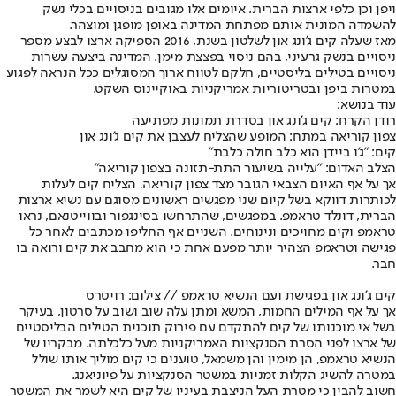
ויפן וכן כלפי ארצות הברית. איומים אלו מגובים בניסויים בכלי נשק
להשמדה המונית אותם מפתחת המדינה באופן מופגן ומוצהר.
מאז שעלה קים ג'ונג און לשלטון בשנת, 2016 הספיקה ארצו לבצע מספר
ניסויים בנשק גרעיני, בהם ניסוי בפצצת מימן. המדינה ביצעה עשרות
ניסויים בטילים בליסטיים, חלקם לטווח ארוך המסוגלים ככל הנראה לפגוע
במטרות ביפן ובטריטוריות אמריקניות באוקיינוס השקט.
עוד בנושא:
רודן הקרח: קים ג'ונג און בסדרת תמונות מפתיעה
צפון קוריאה במתח: המופע שהצליח לעצבן את קים ג'ונג און
קים: "ג'ו ביידן הוא כלב חולה כלבת"
הצלב האדום: "עלייה בשיעור התת-תזונה בצפון קוריאה"
אך על אף האיום הצבאי הגובר מצד צפון קוריאה, הצליח קים לעלות
לכותרות דווקא בשל קיום שני מפגשים ראשונים מסוגם עם נשיא ארצות
הברית, דונלד טראמפ. במפגשים, שהתרחשו בסינגפור ובווייטנאם, נראו
טראמפ וקים מחויכים ונינוחים. השניים אף החליפו מכתבים לאחר כל
פגישה וטראמפ הצהיר יותר מפעם אחת כי הוא מחבב את קים ורואה בו
חבר.
קים ג'ונג און בפגישת ועם הנשיא טראמפ // צילום: רויטרס
אך על אף המילים החמות, המשא ומתן עלה שוב ושוב על סרטון, בעיקר
בשל אי מוכנותו של קים להתקדם עם פירוק תוכנית הטילים הבליסטיים
של ארצו לפני הסרת הסנקציות האמריקניות מעל כלכלתה. מבקריו של
הנשיא טראמפ, הן מימין והן משמאל, טוענים כי קים מוליך אותו שולל
במטרה להשיג הקלות זמניות במשטר הסנקציות על פיוניאנג.
חשוב להבין כי מטרת העל הניצבת בעיניו של קים היא לשמר את המשטר