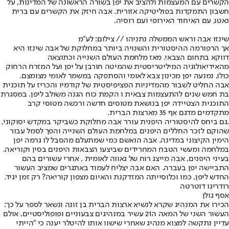
הקשרים עם המעצמות ולהציב את יפן בשורה הראשונה של המדינות, על
חשבון התמקדות בפוליטיקה אזורית. אבה חיזק את הקשרים עם ברית
נאטו, עם האיחוד האירופי ועם רוסיה.
שינזו אבה וראש הממשלה נתניהו // צילום: לע"מ
אך הרפורמה ההיסטורית והשנויה ביותר במחלוקת של אבה שינזו היא
דווקא בתחום הצבאי. מאז מלחמת העולם השנייה וכתוצאה
מהאידיאולוגיה המיליטריסטית שהמיטה חורבן על יפן ועל המזרח הרחוק
כולו, נמנעה יפן מכינון צבא לאומי והסתפקה במשמר לאומי מצומצם.
אבה החליט לשבור מהמדיניות הפציפיסטית של קודמיו והכריז על תוכנית
בת חמש שנים להתעצמות צבאית ו הקמת כוח הגנה משולב ליפן. במסגרת
התוכנית הצטיידה יפן בנושאת מטוסים חדשה ורכשה מטוסי קרב
מתקדמים מדגם אף 35 מארצות הברית.
.גם ביחס להיסטוריה היפנית עורר אבה מחלוקת כשביקר במקדש יסוקוני,
שהוקם לזכר החללים היפנים במלחמת העולם השנייה והפך לסמל עבור
הימין הקיצוני במדינה. אבה הואשם כמי שמתעלם מהסבל לו גרמה יפן
במלחמה ומעשי הטבח המחרידים שביצעו הצבאות היפנים בסין וקוריאה.
בעיני היפנים, אבה מייצג רוח של גאווה לאומית , אחרי עשורים בהם
התביישה יפן בעברה. האם אבה יצליח לעמוד באתגרים שמציב העשור
החדש ליפן, כמו וכלוסייתה המזדקנת והאיום מצפון קוריאה? רק זמן יגיד.
רודריגו דוטרטה
אסף גולן
הכירו את המנהיג שקרא לנשיא ארצות הברית בן זונה ונשאר לספר על כך:
העשור השני של המאה ה21 עשיר במנהיגים צבעוניים ופופוליסטיים, אולם
עדיין נתקשה למצוא מנהיג שאחרי שישוו אותו להיטלר יענה כי "הייתי