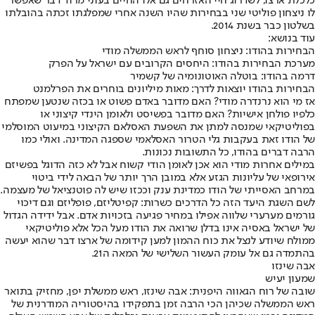
כלכלת ארצו, לשדרוג חיי האזרחים גם אלו החיים בעוני מרוד דבר שאפשר
לו ניצחון פוליטי שני בבחירות שהיו השנה אחרי שמפלגתו זכתה בהובלתו
בשלטון כבר בשנת 2014.
עוד בנושא:
הבחירות בהודו: ניצחון סוחף לראש הממשלה מודי
מערכת הבחירות בהודו: היחסים הקרובים עם ישראל על הפרק
דרמה בהודו: בוטלה האוטונומיה של קשמיר
הבחירות בהודו יוצאות לדרך: מאות מיליונים בוחרים את הפרלמנט
אז מי הוא נרנדרה מודי? האם מדובר באדם פשוט או בכזה שנטען שמפתח
כלפיו פולחן אישיות? האם מדובר בפשיסט ולאומן הינדי קיצוני או
בפוליטיקאי שמנסה למתן את השפעת האסלאם הקיצוני במיעוט המוסלמי
של הודו זאת בעקבות גלי הטרור האסלאמי שספגה המדינה. ואולי כמו
הרבה דברים בהודו, כל התשובות נכונות.
במילים אחרות מודי הוא אכן לאומן הודי קשוח אבל לא כזה הדוגל בפשיזם
אירופאי של עליונות הגזע אלא במובן הרך יותר של הבאה לידי ביטוי
במרחב האסייתי של הודו כמדינת ענק וככזו שיש לה פוטנציאל של מעצמה.
לשם השגת היעד הזה כל הדרכים כשרות: קפיטליזם, פופליזם וגם דיכוי
גורמים מערערי שלווה אפילו במחיר פגיעה בזכויות אדם. אבל ידידה הגדול
של ישראל באסיה אינו בדלן שרואה את הודו מעל הכל אלא פוליטיקאי
ממולח שיודע לנצל את כוח ההמון למען קידומה של ארצו דבר שהוא יעשה
בהתמדה גם אל עומק העשור השלישי של המאה ה21.
אבה שינזו
שמעון יעיש
שובה של רוח הגאווה היפנית: אבה שינזו, ראש ממשלת יפן, מחזיק בתואר
ראש הממשלה שכיהן הכי הרבה זמן בתפקידו בהיסטוריה המודרנית של