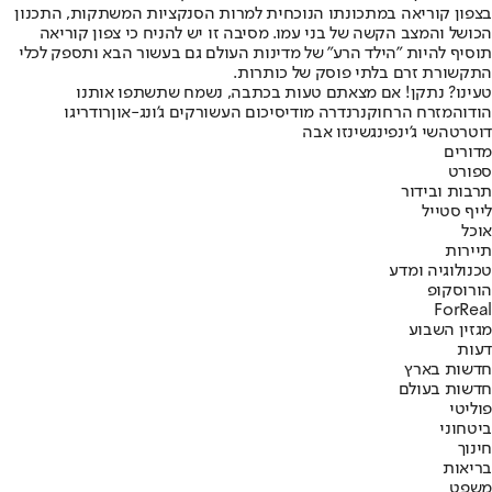
בצפון קוריאה במתכונתו הנוכחית למרות הסנקציות המשתקות, התכנון
הכושל והמצב הקשה של בני עמו. מסיבה זו יש להניח כי צפון קוריאה
תוסיף להיות "הילד הרע" של מדינות העולם גם בעשור הבא ותספק לכלי
התקשורת זרם בלתי פוסק של כותרות.
טעינו? נתקן! אם מצאתם טעות בכתבה, נשמח שתשתפו אותנו
הודו
המזרח הרחוק
נרנדרה מודי
סיכום העשור
קים ג'ונג-און
רודריגו
דוטרטה
שי ג'ינפינג
שינזו אבה
מדורים
ספורט
תרבות ובידור
לייף סטייל
אוכל
תיירות
טכנולוגיה ומדע
הורוסקופ
ForReal
מגזין השבוע
דעות
חדשות בארץ
חדשות בעולם
פוליטי
ביטחוני
חינוך
בריאות
משפט