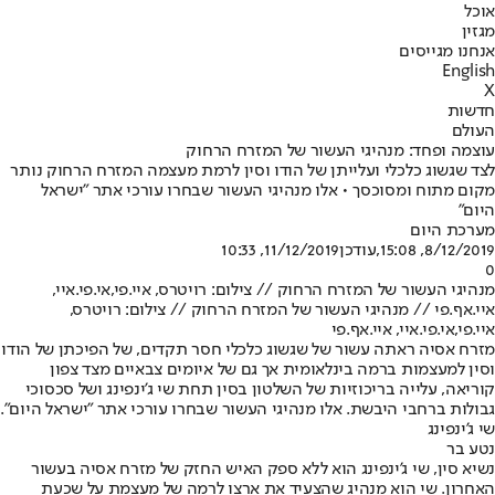
אוכל
מגזין
אנחנו מגייסים
English
X
חדשות
העולם
עוצמה ופחד: מנהיגי העשור של המזרח הרחוק
לצד שגשוג כלכלי ועלייתן של הודו וסין לרמת מעצמה המזרח הרחוק נותר
מקום מתוח ומסוכסך • אלו מנהיגי העשור שבחרו עורכי אתר "ישראל
היום"
מערכת היום
8/12/2019, 15:08
,עודכן
11/12/2019, 10:33
0
מנהיגי העשור של המזרח הרחוק // צילום: רויטרס, איי.פי,אי.פי.איי,
איי.אף.פי // מנהיגי העשור של המזרח הרחוק // צילום: רויטרס,
איי.פי,אי.פי.איי, איי.אף.פי
מזרח אסיה ראתה עשור של שגשוג כלכלי חסר תקדים, של הפיכתן של הודו
וסין למעצמות ברמה בינלאומית אך גם של איומים צבאיים מצד צפון
קוריאה, עלייה בריכוזיות של השלטון בסין תחת שי ג'ינפינג ושל סכסוכי
גבולות ברחבי היבשת. אלו מנהיגי העשור שבחרו עורכי אתר "ישראל היום".
שי ג'ינפינג
נטע בר
נשיא סין, שי ג'ינפינג הוא ללא ספק האיש החזק של מזרח אסיה בעשור
האחרון. שי הוא מנהיג שהצעיד את ארצו לרמה של מעצמת על שכעת