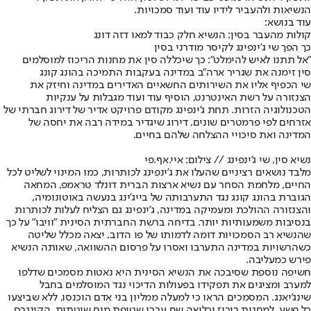
הנשיאות ולהעביר לידיו עוד ועוד סמכויות.
עוד בנושא:
קולות מהעבר בסין: הנשיא חלק כבוד למאו דזה דונג
כך הפך שי ג'ינפינג לקיסר מודרני בסין
"אל תתנו לאיש להימלט": כך שיכללה סין את מחנות הריכוז למוסלמים
סין זימנה את שגריר ארה"ב במדינה בעקבות התמיכה בהונג קונג
שי הכפיף אליו את השירותים החשאיים האדירים במדינה וחיזק את
הצנזורה על רשת האינטרנט, הוסיף עוד ועוד מגבלות על ענקיות
הטכנולוגיה הזרות. תחת ג'ינפינג מקודם פרויקט אדיר של דירוג חברתי של
אזרחים לפי פרמטרים שונים, דירוג שיגדיר במידה רבה את יחסה של
המדינה ואת סיכויי ההצלחה שלהם בחיים.
נשיא סין, שי ג'ינפינג // צילום: איי.אף.פי
מלבד נושאים רציניים שהעלו את ג'ינפינג לכותרות, כמו המינוי לשליט לכל
החיים, מלחמת הסחר עם נשיא ארצות הברית דונלד טראמפ, המחאה
הגוברת בהונג קונג נגד התערבותה של בייג'ינג בנעשה באוטונומיה,
והצנזורה ההולכת ומעמיקה במדינה, ג'ינפינג גם הצליח לעלות לכותרות
בנסיבות משמעותיות יותר. בדיחה ברשת החברתית הסינית "וויבו" על כך
שהנשיא רב הסמכויות דומה לדמותו של פו הדוב, יצאה מכלל שליטה
כשהרשויות במדינה התערבו ואסרו על פרסום ההשוואה, שאותה הנשיא
פירש כמעליבה.
חשיפה נוספת שסיבכה את הנשיא הסינית היא נאטות מסמכים שדלפו
למערב ומציגים את תפקידו בפעולות הדיכוי נגד המוסלמים בחבל
שינג'יאנג. המסמכים הראו כי למעלה ממליון בני אדם הוכנסו, ללא שביצעו
כל פשע, למחנות ריכוז וכליאה שם עברו שטיפת מוח שיטתית. הקונגרס