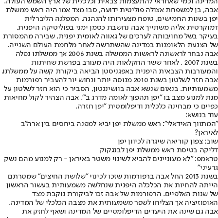
המדינה וכמי שאחראי להתעצמות צבאית וכלכלית של ארץ השמש העולה.
אבה, בן למשפחת אצולה פוליטית ידועה, סבו מצד אמו היה ראש ממשלת
יפן בשנות החמישים, טופח מצעירותו להנהגה. המפלגה הליברלית
דמוקרטית אליה משתייך אבה נחשבת כסמן ימני בפוליטיקה היפנית,
בעיקר בשל מחויבותה לערכים של גאווה לאומית יפנית, שבירה מהמסורת
של הצנעת הלאומנות במדינה שהשתרשה לאחר מלחמת העולם השנייה.
אבה נבחר לראשונה לראשות הממשלה בשנת 2006 אך ממשלתו נפלה
בשנת 2007 , לאחר ששר החקלאות היה מעורב בפרשת שחיתות
והמעורבות הצבאית היפנית באפגניסטן הביאה ביקורת קשה על ממשלתו.
אבה חזר לשלטון בשנת 2010 מנוסה יותר ונחוש יור להעביר רפורמות
משמעותיות. בנאום שנשא אבה בוושינגטון, הסביר כי הוא חזר לשלטון על
מנת למנוע מצב בו "יפן תהפוך לאומה מדרג ב'". אבה הצהיר לקול מחיאות
כפיים כי מבחינה כלכלית ודיפלומטית "יפן חזרה.
עוד בנושא:
"המתווך האידאלי": ראש ממשלת יפן יביא למפנה ביחסים בין ארה"ב
לאיראן?
שוב: צפון קוריאה שיגרה לכיוון יפן
דליקה בטיסת ראש ממשלת יפן לבנגקוק
טראמפ: "לא מעוניינים להביא לשינוי משטר באיראן - רק למנוע מהם נשק
גרעיני"
בשנת 2013 החל אבה ברפורמות שזכו לכינוי "שלושת החיצים" שמטרתם
הייתה להחיות את הכלכלה היפנית שנחלשה משמעותית בעשור הראשון
של שנות האלפיים. הרפורמות של אבה זכו לביקורת נוקבת מצד
האופוזיציה אך הצליחו לשפר משמעותית את מצבה הכלכלי של המדינה.
אבה גם שינה את היעדים הדיפלומטיים של המדינה ושאף לחזק את