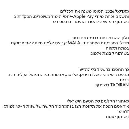
מונדיאל 2026: הטוטו משנה את הכללים
יחסי הימור משופרים, הפקדות ב-Apple Pay ותשלום זכיות מיידי
בשיתוף המועצה להסדר ההימורים בספורט
חלון ההזדמנויות בכפר גנים נסגר
קבוצת אלמוג מציגה את פרויקט MALA: מגדלי הפרימיום האחרונים
בפתח תקווה
בשיתוף קבוצת אלמוג
כך תחסכו בחשמל בלי להזיע
מהפכת האנרגיה של תדיראן: שליטה, אבטחת מידע וניהול אקלים חכם
בבית
בשיתוף TADIRAN
מאחורי הקלעים של הטעם הישראלי
איך אסם הפכה את תקופת הצנע והמחסור הקשה של שנות ה-40 למותג
לאומי?
בשיתוף אסם