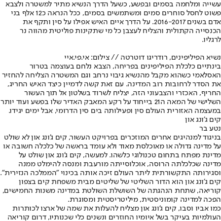
עשייה ומלחמה בסמים ובפשע, כשעל הדרך הנשיא מתיר למשטרה ולצבא
פשוט לחסל סוחרים סמים ומשתמשים בסמים, ככל הנראה כ12 אלף בני
אדם בשנים 2016-2017. על הדרך איים האיש אפילו על סין ותקף את
הכנסייה הקתולית והצליח לעצבן כל מי שתקינות פוליטית מהווה נר
לרגליו.
נשיא הפיליפינים, רודריגו דוטרטה // צילום: אי.פי.איי
בינתיים כלכלת הפיליפינים בפריחה, הצבא נלחם בעוצמה בטרור
האסלאמי כשהוא מקבל מהנשיא גיבוי נרחב וגם המשטרה הצליחה להחזיר
את הסדר לרחובות רוב המדינה. עם זאת קשה לדמיין כיצד האיש החריג,
החריף, האכזרי והצבעוני הזה, יצליח לשרוד בשלטון אל תוך העשור
השלישי של המאה ה21 בייחוד על רקע המאבק האדיר שלו בפשע ועוד יותר
במעצמה האזורית העולם סין ופעילותה בים סין הדרומי, אבל ימים יגידו.
קים ג'ונג און
נטע בר
בניגוד למנהיגים אחרים המוזכרים בפרויקט העשור, קים ג'ונג און לא שולט
על מדינה גדולה או מאוכלסת מאוד ולא עומד בראשה של כלכלה חשובה או
מדינת מפתח בתחום טכנולוגי כלשהו. למעשה, קים ג'ונג און שולט על
מדינה שכלכלתה הרוסה, אוכלוסייתה מורעבת ומנסה להימלט ממנה
וסגירותה התקשורתית ליתר העולם זיכה אותה בכינוי "הממלכה הנזירית".
קים ג'ונג און הוא הדור השליטי של שליטים מבית משפחת קים בצפון
קוריאה, שתחת הנהגתה של השושלת השולטת במדינה משנות החמישים,
הפכה למדינה קומוניסטית, מיליטריסטית ומסוגרת.
כמו אביו וסבו, קים ג'ונג און מצליח להעלות את שמה של ארצו לכותרות
העולמיות בעיקר בשל איומיו החוזרים ונשנים כלי שכנותיו, דרום קוריאה