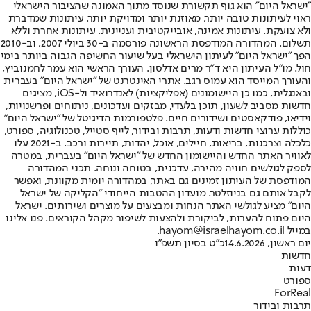
"ישראל היום" הוא גוף תקשורת שנוסד מתוך האמונה שהציבור הישראלי
ראוי לעיתונות טובה יותר, מאוזנת יותר ומדויקת יותר. עיתונות שמדברת
ולא צועקת. עיתונות אמינה, אובייקטיבית ועניינית. עיתונות אחרת וללא
תשלום. המהדורה המודפסת הראשונה פורסמה ב-30 ביולי 2007, וב-2010
הפך "ישראל היום" לעיתון הישראלי בעל שיעור החשיפה הגבוה ביותר בימי
חול. מו"ל העיתון היא ד"ר מרים אדלסון. העורך הראשי הוא עמר לחמנוביץ,
והעורך המייסד הוא עמוס רגב. אתרי האינטרנט של "ישראל היום" בעברית
ובאנגלית, כמו כן היישומונים (אפליקציות) לאנדרואיד ול-iOS, מציגים
חדשות מסביב לשעון, תוכן בלעדי, מבזקים ועדכונים, ניתוחים ופרשנויות,
וידיאו, פודקאסטים ושידורים חיים. פלטפורמות הדיגיטל של "ישראל היום"
כוללות ערוצי חדשות ודעות, תרבות ובידור, לייף סטייל, טכנולוגיה, ספורט,
כלכלה וצרכנות, בריאות, חיילים, אוכל, יהדות, תיירות ורכב. ב-2021 עלו
לאוויר האתר החדש והיישומון החדש של "ישראל היום" בעברית, במטרה
לספק לגולשים חוויה מהירה, עדכנית, בטוחה ונוחה. תכני המהדורה
המודפסת של העיתון זמינים גם באתר, במהדורה יומית מקוונת, ואפשר
לקבל אותם גם בניוזלטר. מועדון ההטבות הייחודי "הקליקה של ישראל
היום" מציע לגולשי האתר הנחות ומבצעים על מוצרים ושירותים. ישראל
היום פתוח להערות, לביקורת ולהצעות לשיפור מקהל הקוראים. פנו אלינו
במייל hayom@israelhayom.co.il.
יום ראשון, 14.6.2026
כ"ט בסיון תשפ"ו
חדשות
דעות
ספורט
ForReal
תרבות ובידור