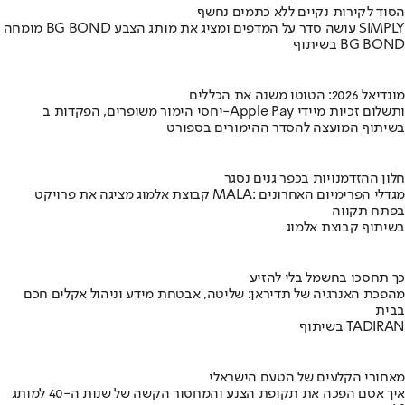
הסוד לקירות נקיים ללא כתמים נחשף
מומחה BG BOND עושה סדר על המדפים ומציג את מותג הצבע SIMPLY
בשיתוף BG BOND
מונדיאל 2026: הטוטו משנה את הכללים
יחסי הימור משופרים, הפקדות ב-Apple Pay ותשלום זכיות מיידי
בשיתוף המועצה להסדר ההימורים בספורט
חלון ההזדמנויות בכפר גנים נסגר
קבוצת אלמוג מציגה את פרויקט MALA: מגדלי הפרימיום האחרונים
בפתח תקווה
בשיתוף קבוצת אלמוג
כך תחסכו בחשמל בלי להזיע
מהפכת האנרגיה של תדיראן: שליטה, אבטחת מידע וניהול אקלים חכם
בבית
בשיתוף TADIRAN
מאחורי הקלעים של הטעם הישראלי
איך אסם הפכה את תקופת הצנע והמחסור הקשה של שנות ה-40 למותג