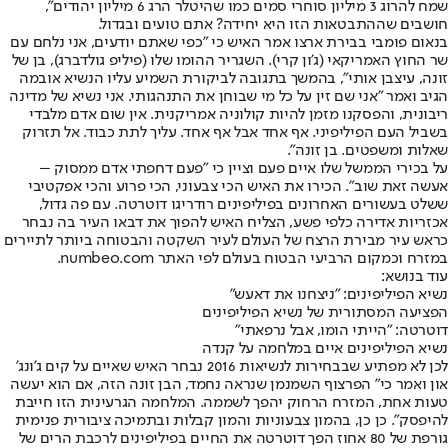
שמח להרוג 3 מיליון סוחרי סמים כמו שהיטלר הרג 6 מיליון יהודים",
חושבים שההתבטאות הזו היא יחידה? אתם טועים ובגדול.
בנאום פומבי בבירת ארצו אמר האיש כי "כפי שאתם יודעים, אני נלחם עם
שר החוץ האמריקאי (ג'ון קרי). השגריר ההומו שלו (פיליפ גולדברג), בן של
זונה, עיצבן אותי", בהמשך בתגובה לביקורת השמיע עליו הנשיא אובמה
הגיב ואמר "אני שם זין על כל מי שבוחן את התנהגותי. אני נשיא של מדינה
ריבונית, והפסקנו מזמן להיות קולוניה אמריקנית. אין שום אדם מלבדי
בשביל העם הפיליפיני. אף אחד אבל אף אחד. עליך לתת כבוד. אל תזרוק
שאלות ומשפטים. בן זונה".
על בכירי הממשל שלו איים פעם וציין כי "פעם דחפתי אדם ממסוק –
אעשה זאת שוב". הכירו את האיש הכי צבעוני, הכי פרוע והכי אפקטיבי
ששלט בעשורים האחרונים בפיליפינים רודריגו דוטרטה. עם פה גדול,
אכזריות אדירה כלפי פשע, הצליח האיש להפוך את דבאו העיר בה נבחר
כראש עיר מבירת הרצח של העולם לעיר השקטה והבטוחה ביותר לתיירים
במזרח וכמקום הרביעי הבטוח בעולם לפי האתר numbeo.com.
עוד בנושא:
נשיא הפיליפינים: "ניצחנו את דאעש"
הפציעה המסתורית של נשיא הפיליפינים
דוטרטה: "הייתי הומו, אבל נרפאתי"
נשיא הפיליפינים איים במלחמה על קנדה
לכן לא מפתיע שבבחירות לנשיאות 2016 נבחר האיש שאיים על קים ג'ונג'
און ואמר כי" הפרצוף השמנמן שנראה נחמד, הבן זונה הזה, אם הוא יעשה
טעות אחת, המזרח הרחוק יהפך לשממה. המלחמה הגרעינית הזו חייבת
להיפסק". כן כן, בהמון צבעוניות והמון קבלות ובתמיכה ציבורית פנימית
גורפת של 80 אחוז הפך דוטרטה את החיים בפיליפינים לרכבת הרים של