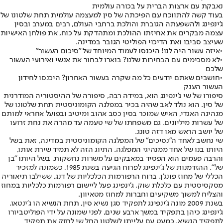
נאבקת עם ארצות הברית על בכורה עולמית
בעוד קשה להתווכח עם הפיכתה של סין למעצמה עולמית תחת שלטונו של
ג'ינפינג ולהשפעתה הגוברת והולכת ברחבי העולם, רבים במערב ובסין
עצמה מבקרים את אחיזתו ההולכת ומתהדקת על כוח, את פולחן האישיות
שעיצב סביבו ואת הדיכוי הפוליטי הגובר במדינה.
•
איזה עשור היה לנו! היכנסו לעמוד המיוחד של "סיכום העשור"
•
לא מסכימים עם הבחירות שלנו? בוארו לבחור את אנשי ואירועי העשור
שלכם
•
חושבים שאתם יודעים כל מה שקרה בעשור האחרון? היכנסו לחידון
העשור הענק
סיפורו של שי ג'ינפינג הוא, במידה רבה, סיפורה של ההיסטוריה המודרנית
של סין. הוא נולד לאב שהיה בכיר במפלגה הקומוניסטית תחת שלטונו של
מנהיגה האגדי, האיש שמוכר בסין כסב אהוב ומיטיב ובפועל אחראי למותם
של עשרות מיליונים. גם משפחתו של שי טעמה עד מהרה את נחת זרועו
של יושב הראש מאו דזה טונג.
שי נחשב לאחד ה"נסיכים" של המפלגה הקומוניסטית במדינה, זאת בשל
היותו בנו של אחד ממנהיגי המפלגה. התיוג הזה לא תמיד שירת אותו,
והרבה פעמים הוא הפסיד במאבקים על משרות נחשקות, בשל היותו "בן
של". ההזדמנות של ג'ינפינג לפרוח הגיעה בשנת 1985, כשמונה למזכיר
הכללי של מחוז פונג'ן. ברוח הרפורמות הכלכליות של דנג, ששילבו תיאוריה
מסקסיסטית עם כלכלת שוק, ג'ינפינג פעל ליישום רפורמות כלכליות במחוז
והצליח למשוך משקיעים וחברות למחוז מטאיוון.
בשנת 2009 מונה ג'ינפינג לתפקיד סגן נשיא סין, תחת הנשיא הו ג'ינטאו.
ג'ינפינג כיהן בתפקיד במשך ארבע שנים, לפני שמונה על ידי הפוליטביורו
לתפקיד הנשיא. כמעט עם עלייתו לשלטון החל שי לחזק את תפקיד