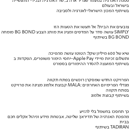
פסגת האנרגיה במעמד שגריר ארה"ב, שר האנרגיה ובכירי התעשייה
בישראל ובעולם
בשיתוף המכון הישראלי לאנרגיה ולסביבה
צובעים את הבית? אל תעשו את הטעות הזו
מומחה BG BOND עושה סדר על המדפים ומציג את מותג הצבע SIMPLY
בשיתוף BG BOND
שיא של 600 מיליון שקל: הטוטו עושה מהפיכה
יחסי הימור משופרים, הפקדות ב-Apple Pay ותשלום זכיות מיידי
בשיתוף המועצה להסדר ההימורים בספורט
הפרויקט החדש שמסקרן רוכשים בפתח תקווה
קבוצת אלמוג מציגה את פרויקט MALA: מגדלי הפרימיום האחרונים
בפתח תקווה
בשיתוף קבוצת אלמוג
כך תחסכו בחשמל בלי להזיע
מהפכת האנרגיה של תדיראן: שליטה, אבטחת מידע וניהול אקלים חכם
בבית
בשיתוף TADIRAN