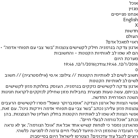
אוכל
מגזין
אנחנו מגייסים
English
X
חדשות
העולם
ראוי למאכל אדם?
ארגון צדקה בגרמניה חילק לקשישים צנצנות "בשר צבי עם תפוחי אדמה" •
הם לא שמו לב לאותיות הקטנות - והחשובות
מערכת היום
12/1/2016, 19:46
,עודכן
12/1/2016, 19:46
0
חשוב לשים לב לאותיות הקטנות // צילום: אי.פי (אילוסטרציה) // חשוב
לשים לב לאותיות הקטנות
ארגון צדקה לקשישים נזקקים בגרמניה, העוסק בחלוקת מזון לקשישים
בביתם, עשה טעות מצערת בחבילות מזון שחילק לנזקקים לקראת חגיגות
השנה האזרחית החדשה.
אנשי הצוות של ארגון הצדקה "אוסנברוקר טאפל" מסרו לקשישים הרעבים
צנצנות מזון עליהן נכתב "בשר צבי עם תפוחי אדמה וירקות גינה". עם זאת,
אנשי הצוות לא שמו לב לאותיות הקטנות בחלק העליון של הצנצנות, בהן
נכתב "אוכל גורמה לבעלי חיים".
מהארגון נמסר כי לפחות קשיש אחד אכל את "אוכל הגורמה", אך לא נראה
כי העובדה שהמזון היה מיועד לבעלי חיים גרמה לו לפגיעה כלשהי.
רוצים לקבל עוד עדכונים? הצטרפו לישראל היום בפייסבוק