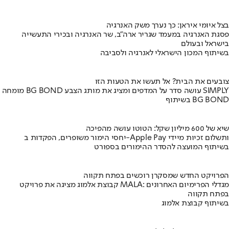
בצל איומי איראן: כך נערך משק האנרגיה
פסגת האנרגיה במעמד שגריר ארה"ב, שר האנרגיה ובכירי התעשייה
בישראל ובעולם
בשיתוף המכון הישראלי לאנרגיה ולסביבה
צובעים את הבית? אל תעשו את הטעות הזו
מומחה BG BOND עושה סדר על המדפים ומציג את מותג הצבע SIMPLY
בשיתוף BG BOND
שיא של 600 מיליון שקל: הטוטו עושה מהפיכה
יחסי הימור משופרים, הפקדות ב-Apple Pay ותשלום זכיות מיידי
בשיתוף המועצה להסדר ההימורים בספורט
הפרויקט החדש שמסקרן רוכשים בפתח תקווה
קבוצת אלמוג מציגה את פרויקט MALA: מגדלי הפרימיום האחרונים
בפתח תקווה
בשיתוף קבוצת אלמוג