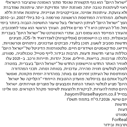
"ישראל היום" הוא גוף תקשורת שנוסד מתוך האמונה שהציבור הישראלי
ראוי לעיתונות טובה יותר, מאוזנת יותר ומדויקת יותר. עיתונות שמדברת
ולא צועקת. עיתונות אמינה, אובייקטיבית ועניינית. עיתונות אחרת וללא
תשלום. המהדורה המודפסת הראשונה פורסמה ב-30 ביולי 2007, וב-2010
הפך "ישראל היום" לעיתון הישראלי בעל שיעור החשיפה הגבוה ביותר בימי
חול. מו"ל העיתון היא ד"ר מרים אדלסון. העורך הראשי הוא עמר לחמנוביץ,
והעורך המייסד הוא עמוס רגב. אתרי האינטרנט של "ישראל היום" בעברית
ובאנגלית, כמו כן היישומונים (אפליקציות) לאנדרואיד ול-iOS, מציגים
חדשות מסביב לשעון, תוכן בלעדי, מבזקים ועדכונים, ניתוחים ופרשנויות,
וידיאו, פודקאסטים ושידורים חיים. פלטפורמות הדיגיטל של "ישראל היום"
כוללות ערוצי חדשות ודעות, תרבות ובידור, לייף סטייל, טכנולוגיה, ספורט,
כלכלה וצרכנות, בריאות, חיילים, אוכל, יהדות, תיירות ורכב. ב-2021 עלו
לאוויר האתר החדש והיישומון החדש של "ישראל היום" בעברית, במטרה
לספק לגולשים חוויה מהירה, עדכנית, בטוחה ונוחה. תכני המהדורה
המודפסת של העיתון זמינים גם באתר, במהדורה יומית מקוונת, ואפשר
לקבל אותם גם בניוזלטר. מועדון ההטבות הייחודי "הקליקה של ישראל
היום" מציע לגולשי האתר הנחות ומבצעים על מוצרים ושירותים. ישראל
היום פתוח להערות, לביקורת ולהצעות לשיפור מקהל הקוראים. פנו אלינו
במייל hayom@israelhayom.co.il.
יום שישי, 3.7.2026
י"ח בתמוז תשפ"ו
חדשות
דעות
ספורט
ForReal
תרבות ובידור