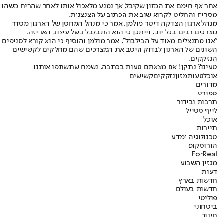
אחר אף חימם את המזון שקיבל, אך נמנע מלאכול אותו לאחר שהריח משהו
מסריח והחליט לקרוא שוב את הכתוב על הצנצנות.
מנהל ארגון הצדקה דיטר מולמן, אמר כי מנהל המחסן של הארגון מסדר
מצרכים רבים בכל יום, וייתכן כי הוא התבלבל בשל עיצוב האריזה.
"אנו מתנצלים מאוד על הבילבול", אמר מולמן והוסיף כי הוא קורא לסניפים
השונים של הארגון לבדוק היטב את המצרכים שהם מחלקים לקשישים
הנזקקים.
טעינו? נתקן! אם מצאתם טעות בכתבה, נשמח שתשתפו אותנו
אוכל
טעות
מזון
נזקקים
קשישים
מדורים
ספורט
תרבות ובידור
לייף סטייל
אוכל
תיירות
טכנולוגיה ומדע
הורוסקופ
ForReal
מגזין השבוע
דעות
חדשות בארץ
חדשות בעולם
פוליטי
ביטחוני
חינוך