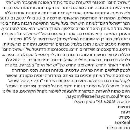
"ישראל היום" הוא גוף תקשורת שנוסד מתוך האמונה שהציבור הישראלי
ראוי לעיתונות טובה יותר, מאוזנת יותר ומדויקת יותר. עיתונות שמדברת
ולא צועקת. עיתונות אמינה, אובייקטיבית ועניינית. עיתונות אחרת וללא
תשלום. המהדורה המודפסת הראשונה פורסמה ב-30 ביולי 2007, וב-2010
הפך "ישראל היום" לעיתון הישראלי בעל שיעור החשיפה הגבוה ביותר בימי
חול. מו"ל העיתון היא ד"ר מרים אדלסון. העורך הראשי הוא עמר לחמנוביץ,
והעורך המייסד הוא עמוס רגב. אתרי האינטרנט של "ישראל היום" בעברית
ובאנגלית, כמו כן היישומונים (אפליקציות) לאנדרואיד ול-iOS, מציגים
חדשות מסביב לשעון, תוכן בלעדי, מבזקים ועדכונים, ניתוחים ופרשנויות,
וידיאו, פודקאסטים ושידורים חיים. פלטפורמות הדיגיטל של "ישראל היום"
כוללות ערוצי חדשות ודעות, תרבות ובידור, לייף סטייל, טכנולוגיה, ספורט,
כלכלה וצרכנות, בריאות, חיילים, אוכל, יהדות, תיירות ורכב. ב-2021 עלו
לאוויר האתר החדש והיישומון החדש של "ישראל היום" בעברית, במטרה
לספק לגולשים חוויה מהירה, עדכנית, בטוחה ונוחה. תכני המהדורה
המודפסת של העיתון זמינים גם באתר, במהדורה יומית מקוונת, ואפשר
לקבל אותם גם בניוזלטר. מועדון ההטבות הייחודי "הקליקה של ישראל
היום" מציע לגולשי האתר הנחות ומבצעים על מוצרים ושירותים. ישראל
היום פתוח להערות, לביקורת ולהצעות לשיפור מקהל הקוראים. פנו אלינו
במייל hayom@israelhayom.co.il.
יום שני, 15.6.2026
ל' בסיון תשפ"ו
חדשות
דעות
ספורט
ForReal
תרבות ובידור