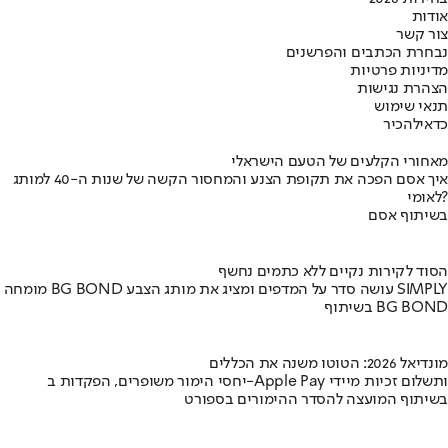
אודות
צור קשר
נבחרת הכתבים והפרשנים
מדיניות פרטיות
הצהרת נגישות
תנאי שימוש
כדאי
להכיר
מאחורי הקלעים של הטעם הישראלי
איך אסם הפכה את תקופת הצנע והמחסור הקשה של שנות ה-40 למותג
לאומי?
בשיתוף אסם
הסוד לקירות נקיים ללא כתמים נחשף
מומחה BG BOND עושה סדר על המדפים ומציג את מותג הצבע SIMPLY
בשיתוף BG BOND
מונדיאל 2026: הטוטו משנה את הכללים
יחסי הימור משופרים, הפקדות ב-Apple Pay ותשלום זכיות מיידי
בשיתוף המועצה להסדר ההימורים בספורט