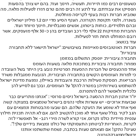
כשענפים רבים כמו תיירות, תעשיה, חינוך ועוד, בהם יש צורך בהסעות
הפסיקו את עבודתם. עד לרגע זה רבים מהם טרם חזרו לפעילות מלאה, מה
שמביא חברות רבות בענף לקריסה מוחלטת.
בשגרה, ולפני תקופת הקורונה, הענף הסיע מדי יום 1.2 מיליון ישראלים
ובהם תלמידים, כוחות ביטחון, אנשים מוגבלויות, חינוך מיוחד ועוד.
החברות מחזיקות 22 אלף כלי רכב ועובדים בהן כ-30 אלף מועסקים, אשר
רובם המוחלט תחת חזר לפעילות.
עוד בנושא:
חברות האוטובוסים מאיימות בשיבושים: "ישראל תישאר ללא תחבורה
ציבורית"
תחבורה ציבורית: יופסק התשלום במזומן
ממחר: תחבורה ציבורית במתכונת מלאה בשעות העומס
אחד מהכעסים של חברות ההסעות הפרטיות נובע בין היתר בשל העובדה
כי למרות העומסים הקשים בתחבורה הציבורית, הנובעת ממגבלות משרד
הבריאות, הפסקת פעילות הרכבת והעבודות באיילון, נמנעת מדינת ישראל
להשתמש בשירותיהן במטרה להקל על העומסים, ובכך גם לסייע להן
כלכלית ולאפשר להם להתפרנס.
יו"ר ארגון חברות ההסעה בישראל ניסים סרוסי : "אנחנו מתריעים כבר
שבועות ארוכים- יש עשרות אלפי נהגים בישראל שנמצאים במצוקה קשה
ואף אחד לא שומע את הזעקה שלהם, הם שבעו מהבטחות ונמצאים עם
הגב לקיר בגלל שאף אחד לא מוכן להקשיב להם. אם לא תהיה תכנית חילוץ
ענפית מיידית כולנו נקרוס, אני קורא לשרה מירי רגב- אל תאפשרי לזה
לקרות, האחריות לביטחון התעסוקתי של כולנו נמצאת בידיים שלך!".
טעינו? נתקן! אם מצאתם טעות בכתבה, נשמח שתשתפו אותנו
ירושלים
מאבק
קורונה