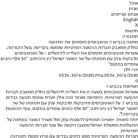
אוכל
מגזין
אנחנו מגייסים
English
X
חדשות
תחבורה
מחאה בכביש 1: אוטובוסים חוסמים את התנועה
כחלק ממאבק חברות ההסעה הפרטיות שנמצא בקריסה בשל הקורונה,
עשרות אוטובוסים חוסמים את העלייה לירושלים • על האוטובוסים
מדבקות ענק עם תמונתו של שר האוצר ישראל כץ והכיתוב: "30 אלף נהגים
עומדים במקום"
יורי ילון
30/6/2020, 05:36
,עודכן
30/6/2020, 05:36
0
חסימות בכביש 1
עשרות אוטובוסים בשעה זו את העלייה לירושלים כחלק ממאבק חברות
ההסעה הפרטיות. החסימה מאזור נווה אילן יוצרת עומסי תנועה כבדים
בכביש 1. על האוטובוסים מודבקות מדבקות ענק עם תמונתו של שר
האוצר ישראל כץ והכיתוב: "30 אלף נהגים עומדים במקום. ענף ההסעות
בקריסה!".
יותר מאוחר, ימשיכו המוחים להפגנת ענק מול משרד האוצר במחאה על
התעלמות ממשלת ישראל ממצבו הקשה של ענף חברות ההסעה
הפרטיות.
חברות ההסעה הפרטיות ספגו נזקים כבדים עם פרוץ מגפת הקורונה,