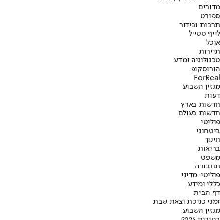
מדורים
ספורט
תרבות ובידור
לייף סטייל
אוכל
תיירות
טכנולוגיה ומדע
הורוסקופ
ForReal
מגזין השבוע
דעות
חדשות בארץ
חדשות בעולם
פוליטי
ביטחוני
חינוך
בריאות
משפט
תחבורה
פוליטי-מדיני
כללי ומידע
דף הבית
זמני כניסת וצאת שבת
מגזין השבוע
בחירות 2026