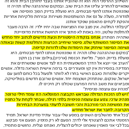
"השילוב ההרסני הזה הוא זה שהוביל אותנו בעבר לחורבן הבית והוא זה
שמאיים להחריב עלינו את הבית שוב. ובמקום שההנהגה שלנו תהיה זו
שמנווטת אותנו לחוף מבטחים, היא פועלת בדיוק הפוך. מוסיפה אש
למדורה, מעלה על נס את ההשתמטות משירות ובורחת מלקיחת אחריות
והפקת לקחים מהאסון שפקד אותנו.
"קיבלתי החלטה. אין מצב שזו המציאות שבה יחיו ילדי. זה הרבה מעבר
להחלפת שלטון, וזה באמת לא מתוך איזו תחושת אחדות מדומיינת
שתהיה הפתרון.
אנחנו בנקודה היסטורית וכעת נדרשים לכתוב יחד מחדש
את הסיפור המשותף שלנו. סיפור שיחייב הכרעות והחלטות קשות ובאותה
נשימה הסיפור שיחזק את היסודות שלנו לדורות קדימה.
"במקום שההנהגה שלנו תהיה זו שמנווטת אותנו לחוף מבטחים, היא
פועלת בדיוק הפוך". מליאת הכנסת (ארכיון),צילום: אורן בן חקון
"הערב אני יוצא אל הדרך המשמעותית הזו לצד אנשים שמשרתים את
המדינה במסירות אין קץ ומעוררים בי ברמה אישית השראה גדולה. אנשים
יקרים שלמרות כאבם האישי בחרו לא לוותר ולפעול בכל כוחם למען עם
ישראל, שנקום, שנתחזק ושנצמח יחד. אנשים שרובם חדשים בפוליטיקה,
ומביאים את משב הרוח המרענן שכולנו רק חיכינו לו.
"מנהיג עם עוצמה פנימית"
"ויש לנו הזכות הגדולה שבראש הקבוצה המופלאה הזו עומד חילי טרופר.
מנהיג ערכי, צנוע עם עוצמה פנימית בלתי רגילה, שבחר לקחת על כתפיו
את המשימה הכי מורכבת והכי חשובה לדעתי במערכת הבחירות
הקרובה, לחבר את ישראל מחדש.
"בכל אחד מהשלבים השונים במסע שלי עבור עתיד מדינת ישראל, תמיד
הזמנתי אתכם להצטרף אלי לדרך. הפעם לא רק מזמין, הפעם אני מבקש.
בכל לבי אני מאמין שאנחנו יכולים להצליח, ואנחנו נצליח. נחושים מתמיד,