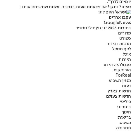
יוצאים לדרך".
טעינו? נתקן! אם מצאתם טעות בכתבה, נשמח שתשתפו אותנו
עקבו אחרינו
G
o
o
g
l
e
News
בחירות 2026
בני גנץ
חילי טרופר
מדורים
ספורט
תרבות ובידור
לייף סטייל
אוכל
תיירות
טכנולוגיה ומדע
הורוסקופ
ForReal
מגזין השבוע
דעות
חדשות בארץ
חדשות בעולם
פוליטי
ביטחוני
חינוך
בריאות
משפט
תחבורה