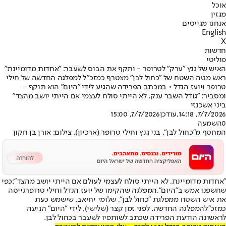
אוכל
מגזין
אנחנו מגייסים
English
X
חדשות
פוליטי
האיש של גנץ "ערק" לטרופר - ותקף את הבוס לשעבר: "אחדות מדומיינת"
ראש מטה השטח של "כחול לבן" מצטרף כמזכ"ל למפלגה החדשה של חילי
טרופר ויועז הנדל • במכתב הפרידה שהגיע לידי "היום" הוא תוקף -
ומסביר: "גודל השבר ענק, לא הייתי סולח לעצמי אם הייתי יושב מהצד"
ביני אשכנזי
7/7/2026, 14:18
,עודכן
7/7/2026, 15:00
0
השמעה
המחטף מ"כחול לבן". בני גנץ וחילי טרופר (ארכיון). צילום: אורן בן חקון
"אחדות מדומיינת, לא הייתי סולח לעצמי לעולם אם הייתי יושב מהצד":
כפי
שחשפנו אמש ב"היום",
המפלגה שהקימו של יועז הנדל וחילי טרופר
גייסה
את איש השטח ממפלגת "כחול לבן", שלומי יחיאב, שישמש כעת
כמזכ"ל
המפלגה החדשה
. לפני זמן קצר (שלישי), לידי "היום" הגיעה
לראשונה הודעת הפרידה שכתב לשותפיו לשעבר בכחול לבן.