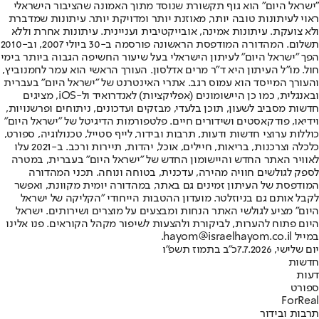
"ישראל היום" הוא גוף תקשורת שנוסד מתוך האמונה שהציבור הישראלי
ראוי לעיתונות טובה יותר, מאוזנת יותר ומדויקת יותר. עיתונות שמדברת
ולא צועקת. עיתונות אמינה, אובייקטיבית ועניינית. עיתונות אחרת וללא
תשלום. המהדורה המודפסת הראשונה פורסמה ב-30 ביולי 2007, וב-2010
הפך "ישראל היום" לעיתון הישראלי בעל שיעור החשיפה הגבוה ביותר בימי
חול. מו"ל העיתון היא ד"ר מרים אדלסון. העורך הראשי הוא עמר לחמנוביץ,
והעורך המייסד הוא עמוס רגב. אתרי האינטרנט של "ישראל היום" בעברית
ובאנגלית, כמו כן היישומונים (אפליקציות) לאנדרואיד ול-iOS, מציגים
חדשות מסביב לשעון, תוכן בלעדי, מבזקים ועדכונים, ניתוחים ופרשנויות,
וידיאו, פודקאסטים ושידורים חיים. פלטפורמות הדיגיטל של "ישראל היום"
כוללות ערוצי חדשות ודעות, תרבות ובידור, לייף סטייל, טכנולוגיה, ספורט,
כלכלה וצרכנות, בריאות, חיילים, אוכל, יהדות, תיירות ורכב. ב-2021 עלו
לאוויר האתר החדש והיישומון החדש של "ישראל היום" בעברית, במטרה
לספק לגולשים חוויה מהירה, עדכנית, בטוחה ונוחה. תכני המהדורה
המודפסת של העיתון זמינים גם באתר, במהדורה יומית מקוונת, ואפשר
לקבל אותם גם בניוזלטר. מועדון ההטבות הייחודי "הקליקה של ישראל
היום" מציע לגולשי האתר הנחות ומבצעים על מוצרים ושירותים. ישראל
היום פתוח להערות, לביקורת ולהצעות לשיפור מקהל הקוראים. פנו אלינו
במייל hayom@israelhayom.co.il.
יום שלישי, 7.7.2026
כ"ב בתמוז תשפ"ו
חדשות
דעות
ספורט
ForReal
תרבות ובידור