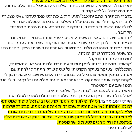
האיחוד טרופר הנדל יוצא לדרך - אלו המועמדים להצטרף
יועז הנדל: "המשימה החשובה ביותר שלנו היא הטיפול בדור שלם שחווה
את המלחמה" \\ ללא קרדיט
בדברי הפתיחה כתב יחיאב: "הגיע הרגע. מתרגש מאד לעדכן שאני מצטרף
לחברי היקר חילי טרופר, כמזכ"ל המפלגה בהובלתו. המפלגה שתחזיר
לכולנו את השפיות במדינה, ובתקווה גם תכריע את מערכת הבחירות
הקרובה.
"יחד עם יועז הנדל, שירה שפירא, אליסף פרץ ועוד רבים אחרים אנחנו
יוצאים הערב לדרך שמבקשת להחזיר את התקווה שמבטיחה עתיד טוב
יותר במדינה האהובה שלנו. בחודשיים האחרונים חשבתי המון. התנתקתי
מהשוטף בכל דרך שרק יכולתי.
"חשבתי לקחת הפסקה"
"קראתי, בישלתי, זכיתי לזמן איכות עם חברי ילדות והצבא, התאמנתי,
התפללתי ובעיקר בעיקר הקדשתי כל שניה שרק הייתה לי להיות עם
אסתר, בנימין ונעמי אהובי ליבי. בכנות, היו רגעים שחשבתי שאולי נכון לי
לקחת קצת אוויר והפסקה. אני אחרי מאות ימי מילואים וכל כך עשה לי טוב
הזמן שוב עם המשפחה.
ראש המטה לשעבר של "כחול לבן", שלומי יחיאב,
"אבל גודל השבר כאן הוא כל כך ענק שלא הייתי סולח לעצמי לעולם אם
הייתי יושב מהצד.
המילה פילוג היא קטנה מדי. אין בישראל סיפור שמשותף
לכולנו, צומחות כאן אוטונומיות שמפרקות אותנו מבפנים, קבוצות שלמות
שלא לוקחות חלק בשירות המדינה והקצוות של החברה מושכים אותנו
למקומות שהרוב הגדול לא דמיין שנגיע לשם, וכל זה בזמן שהאויבים שלנו
באקסטזה ורק מחכים לשעת כושר נוספת.
"שילוב הרסני"