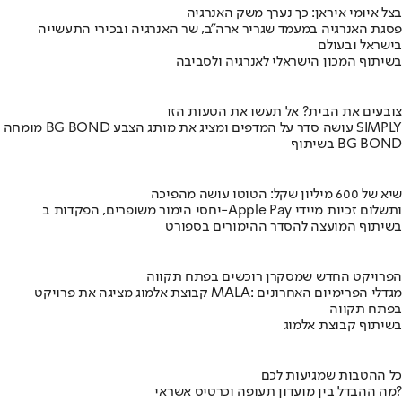
בצל איומי איראן: כך נערך משק האנרגיה
פסגת האנרגיה במעמד שגריר ארה"ב, שר האנרגיה ובכירי התעשייה
בישראל ובעולם
בשיתוף המכון הישראלי לאנרגיה ולסביבה
צובעים את הבית? אל תעשו את הטעות הזו
מומחה BG BOND עושה סדר על המדפים ומציג את מותג הצבע SIMPLY
בשיתוף BG BOND
שיא של 600 מיליון שקל: הטוטו עושה מהפיכה
יחסי הימור משופרים, הפקדות ב-Apple Pay ותשלום זכיות מיידי
בשיתוף המועצה להסדר ההימורים בספורט
הפרויקט החדש שמסקרן רוכשים בפתח תקווה
קבוצת אלמוג מציגה את פרויקט MALA: מגדלי הפרימיום האחרונים
בפתח תקווה
בשיתוף קבוצת אלמוג
כל ההטבות שמגיעות לכם
מה ההבדל בין מועדון תעופה וכרטיס אשראי?