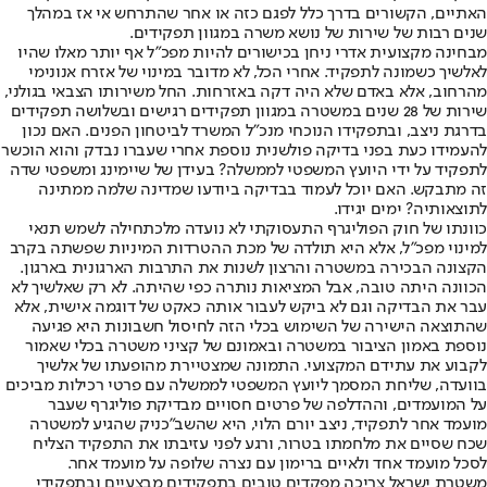
האתיים, הקשורים בדרך כלל לפגם כזה או אחר שהתרחש אי אז במהלך
שנים רבות של שירות של נושא משרה במגוון תפקידים.
מבחינה מקצועית אדרי ניחן בכישורים להיות מפכ"ל אף יותר מאלו שהיו
לאלשיך כשמונה לתפקיד. אחרי הכל, לא מדובר במינוי של אזרח אנונימי
מהרחוב, אלא באדם שלא היה דקה באזרחות. החל משירותו הצבאי בגולני,
שירות של 28 שנים במשטרה במגוון תפקידים רגישים ובשלושה תפקידים
בדרגת ניצב, ובתפקידו הנוכחי מנכ"ל המשרד לביטחון הפנים. האם נכון
להעמידו כעת בפני בדיקה פולשנית נוספת אחרי שעברו נבדק והוא הוכשר
לתפקיד על ידי היועץ המשפטי לממשלה? בעידן של שיימינג ומשפטי שדה
זה מתבקש. האם יוכל לעמוד בבדיקה ביודעו שמדינה שלמה ממתינה
לתוצאותיה? ימים יגידו.
כוונתו של חוק הפוליגרף התעסוקתי לא נועדה מלכתחילה לשמש תנאי
למינוי מפכ"ל, אלא היא תולדה של מכת ההטרדות המיניות שפשתה בקרב
הקצונה הבכירה במשטרה והרצון לשנות את התרבות הארגונית בארגון.
הכוונה היתה טובה, אבל המציאות נותרה כפי שהיתה. לא רק שאלשיך לא
עבר את הבדיקה וגם לא ביקש לעבור אותה כאקט של דוגמה אישית, אלא
שהתוצאה הישירה של השימוש בכלי הזה לחיסול חשבונות היא פגיעה
נוספת באמון הציבור במשטרה ובאמונם של קציני משטרה בכלי שאמור
לקבוע את עתידם המקצועי. התמונה שמצטיירת מהופעתו של אלשיך
בוועדה, שליחת המסמך ליועץ המשפטי לממשלה עם פרטי רכילות מביכים
על המועמדים, וההדלפה של פרטים חסויים מבדיקת פוליגרף שעבר
מועמד אחר לתפקיד, ניצב יורם הלוי, היא שהשב"כניק שהגיע למשטרה
שכח שסיים את מלחמתו בטרור, ורגע לפני עזיבתו את התפקיד הצליח
לסכל מועמד אחד ולאיים ברימון עם נצרה שלופה על מועמד אחר.
משטרת ישראל צריכה מפקדים טובים בתפקידים מבצעיים ובתפקידי