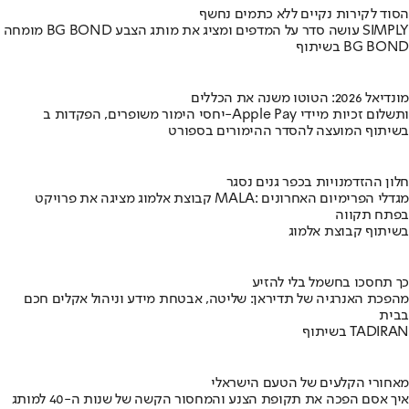
הסוד לקירות נקיים ללא כתמים נחשף
מומחה BG BOND עושה סדר על המדפים ומציג את מותג הצבע SIMPLY
בשיתוף BG BOND
מונדיאל 2026: הטוטו משנה את הכללים
יחסי הימור משופרים, הפקדות ב-Apple Pay ותשלום זכיות מיידי
בשיתוף המועצה להסדר ההימורים בספורט
חלון ההזדמנויות בכפר גנים נסגר
קבוצת אלמוג מציגה את פרויקט MALA: מגדלי הפרימיום האחרונים
בפתח תקווה
בשיתוף קבוצת אלמוג
כך תחסכו בחשמל בלי להזיע
מהפכת האנרגיה של תדיראן: שליטה, אבטחת מידע וניהול אקלים חכם
בבית
בשיתוף TADIRAN
מאחורי הקלעים של הטעם הישראלי
איך אסם הפכה את תקופת הצנע והמחסור הקשה של שנות ה-40 למותג