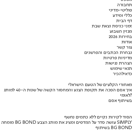
תחבורה
פוליטי-מדיני
כללי ומידע
דף הבית
זמני כניסת וצאת שבת
מגזין השבוע
בחירות 2026
אודות
צור קשר
נבחרת הכתבים והפרשנים
מדיניות פרטיות
הצהרת נגישות
תנאי שימוש
כדאי
להכיר
מאחורי הקלעים של הטעם הישראלי
איך אסם הפכה את תקופת הצנע והמחסור הקשה של שנות ה-40 למותג
לאומי?
בשיתוף אסם
הסוד לקירות נקיים ללא כתמים נחשף
מומחה BG BOND עושה סדר על המדפים ומציג את מותג הצבע SIMPLY
בשיתוף BG BOND