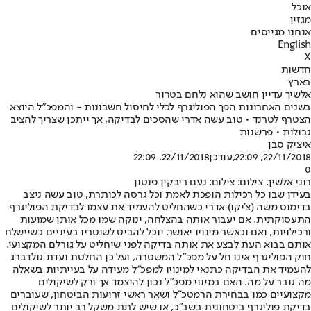
אוכל
מגזין
אנחנו מגייסים
English
X
חדשות
בארץ
אלשיך עדיין חושב שהוא נלחם בטרור
בשנים האחרונות הפך הפוליגרף לכלי לחיסול חשבונות - והמפכ"ל היוצא
הצטרף לטרנד • טוב עשה אדרי שהסכים לבדיקה, אך ייתכן שצריך להציב
גבולות • פרשנות
איציק סבן
22/11/2018, 22:09
,עודכן
22/11/2018, 22:09
0
רוני אלשיך, צילום: צילום: נעם ריבקין פנטון
בעידן שבו כל רכילות הופכת לאמת וכל גרסה לכותרת, טוב עשה ניצב
בדימוס משה (צ'יקו) אדרי כשהחליט להעמיד את עצמו לבדיקת הפוליגרף
התעסוקתית. אם יעבור אותה בהצלחה, ינוקה שמו מכל אותן שמועות
ורכילויות, ואם וכאשר מינויו יאושר, יוכל להביט לשוטריו בעיניים כשיישלח
אותם בבוא העת לבצע את אותה בדיקה לפני שיחליט על גורלם המקצועי.
חוק הפוליגרף אינו חל על מפכ"ל המשטרה, ועל כן החלטת ועדת גולדברג
להעמיד את הבדיקה כתנאי למינויו למפכ"ל מעידה על בעייתיות בשאלה
מה גובר על מה. האם במינוי מפכ"ל נכון להיצמד אך ורק לשיקולים
מקצועיים כמו בבחירת הרמטכ"ל ושאר ראשי זרועות הביטחון, שעוברים
בדיקת פוליגרף ביטחונית בשב"כ, או שיש לתת משקל רב יותר לשיקולים