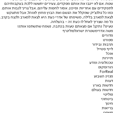
שטח. אם לא ייגבו את אותם מפקדים, צעירים יחששו ללכת בעקבותיהם
לתפקידים עם אחריות וסיכון. אסור לחפות עליהם, אבל צריך לגבות אותם.
כמו כל גולנצ'יק שמקלל את הגשם ואת הבוץ מחוץ לאוהל, אבל מתעקש
לצאת למארב בלילה, משימתו של אדרי כעת היא לצאת למארב ולנצח בקרב.
כל מה שצריך לאחל לו כעת זה - בהצלחה.
טעינו? נתקן! אם מצאתם טעות בכתבה, נשמח שתשתפו אותנו
משה אדרי
משטרת ישראל
פוליגרף
מדורים
ספורט
תרבות ובידור
לייף סטייל
אוכל
תיירות
טכנולוגיה ומדע
הורוסקופ
ForReal
מגזין השבוע
דעות
חדשות בארץ
חדשות בעולם
פוליטי
ביטחוני
חינוך
בריאות
משפט