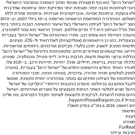
"ישראל היום" הוא גוף תקשורת שנוסד מתוך האמונה שהציבור הישראלי
ראוי לעיתונות טובה יותר, מאוזנת יותר ומדויקת יותר. עיתונות שמדברת
ולא צועקת. עיתונות אמינה, אובייקטיבית ועניינית. עיתונות אחרת וללא
תשלום. המהדורה המודפסת הראשונה פורסמה ב-30 ביולי 2007, וב-2010
הפך "ישראל היום" לעיתון הישראלי בעל שיעור החשיפה הגבוה ביותר בימי
חול. מו"ל העיתון היא ד"ר מרים אדלסון. העורך הראשי הוא עמר לחמנוביץ,
והעורך המייסד הוא עמוס רגב. אתרי האינטרנט של "ישראל היום" בעברית
ובאנגלית, כמו כן היישומונים (אפליקציות) לאנדרואיד ול-iOS, מציגים
חדשות מסביב לשעון, תוכן בלעדי, מבזקים ועדכונים, ניתוחים ופרשנויות,
וידיאו, פודקאסטים ושידורים חיים. פלטפורמות הדיגיטל של "ישראל היום"
כוללות ערוצי חדשות ודעות, תרבות ובידור, לייף סטייל, טכנולוגיה, ספורט,
כלכלה וצרכנות, בריאות, חיילים, אוכל, יהדות, תיירות ורכב. ב-2021 עלו
לאוויר האתר החדש והיישומון החדש של "ישראל היום" בעברית, במטרה
לספק לגולשים חוויה מהירה, עדכנית, בטוחה ונוחה. תכני המהדורה
המודפסת של העיתון זמינים גם באתר, במהדורה יומית מקוונת, ואפשר
לקבל אותם גם בניוזלטר. מועדון ההטבות הייחודי "הקליקה של ישראל
היום" מציע לגולשי האתר הנחות ומבצעים על מוצרים ושירותים. ישראל
היום פתוח להערות, לביקורת ולהצעות לשיפור מקהל הקוראים. פנו אלינו
במייל hayom@israelhayom.co.il.
יום ראשון, 14.6.2026
כ"ט בסיון תשפ"ו
חדשות
דעות
ספורט
ForReal
תרבות ובידור