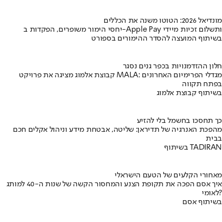
מונדיאל 2026: הטוטו משנה את הכללים
יחסי הימור משופרים, הפקדות ב-Apple Pay ותשלום זכיות מיידי
בשיתוף המועצה להסדר ההימורים בספורט
חלון ההזדמנויות בכפר גנים נסגר
קבוצת אלמוג מציגה את פרויקט MALA: מגדלי הפרימיום האחרונים
בפתח תקווה
בשיתוף קבוצת אלמוג
כך תחסכו בחשמל בלי להזיע
מהפכת האנרגיה של תדיראן: שליטה, אבטחת מידע וניהול אקלים חכם
בבית
בשיתוף TADIRAN
מאחורי הקלעים של הטעם הישראלי
איך אסם הפכה את תקופת הצנע והמחסור הקשה של שנות ה-40 למותג
לאומי?
בשיתוף אסם