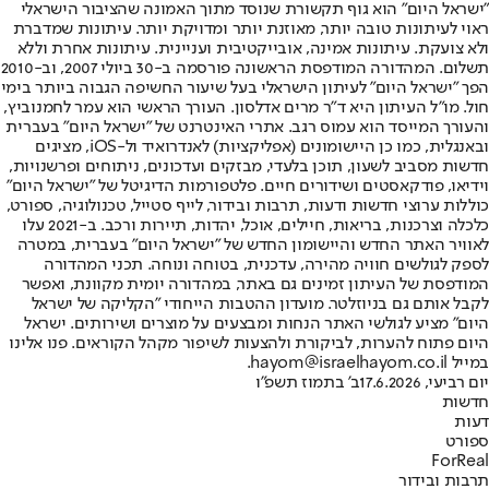
"ישראל היום" הוא גוף תקשורת שנוסד מתוך האמונה שהציבור הישראלי
ראוי לעיתונות טובה יותר, מאוזנת יותר ומדויקת יותר. עיתונות שמדברת
ולא צועקת. עיתונות אמינה, אובייקטיבית ועניינית. עיתונות אחרת וללא
תשלום. המהדורה המודפסת הראשונה פורסמה ב-30 ביולי 2007, וב-2010
הפך "ישראל היום" לעיתון הישראלי בעל שיעור החשיפה הגבוה ביותר בימי
חול. מו"ל העיתון היא ד"ר מרים אדלסון. העורך הראשי הוא עמר לחמנוביץ,
והעורך המייסד הוא עמוס רגב. אתרי האינטרנט של "ישראל היום" בעברית
ובאנגלית, כמו כן היישומונים (אפליקציות) לאנדרואיד ול-iOS, מציגים
חדשות מסביב לשעון, תוכן בלעדי, מבזקים ועדכונים, ניתוחים ופרשנויות,
וידיאו, פודקאסטים ושידורים חיים. פלטפורמות הדיגיטל של "ישראל היום"
כוללות ערוצי חדשות ודעות, תרבות ובידור, לייף סטייל, טכנולוגיה, ספורט,
כלכלה וצרכנות, בריאות, חיילים, אוכל, יהדות, תיירות ורכב. ב-2021 עלו
לאוויר האתר החדש והיישומון החדש של "ישראל היום" בעברית, במטרה
לספק לגולשים חוויה מהירה, עדכנית, בטוחה ונוחה. תכני המהדורה
המודפסת של העיתון זמינים גם באתר, במהדורה יומית מקוונת, ואפשר
לקבל אותם גם בניוזלטר. מועדון ההטבות הייחודי "הקליקה של ישראל
היום" מציע לגולשי האתר הנחות ומבצעים על מוצרים ושירותים. ישראל
היום פתוח להערות, לביקורת ולהצעות לשיפור מקהל הקוראים. פנו אלינו
במייל hayom@israelhayom.co.il.
יום רביעי, 17.6.2026
ב' בתמוז תשפ"ו
חדשות
דעות
ספורט
ForReal
תרבות ובידור