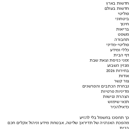
חדשות בארץ
חדשות בעולם
פוליטי
ביטחוני
חינוך
בריאות
משפט
תחבורה
פוליטי-מדיני
כללי ומידע
דף הבית
זמני כניסת וצאת שבת
מגזין השבוע
בחירות 2026
אודות
צור קשר
נבחרת הכתבים והפרשנים
מדיניות פרטיות
הצהרת נגישות
תנאי שימוש
כדאי
להכיר
כך תחסכו בחשמל בלי להזיע
מהפכת האנרגיה של תדיראן: שליטה, אבטחת מידע וניהול אקלים חכם
בבית