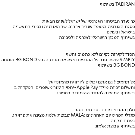
בשיתוף TADIRAN
כך נערך הביטחון האנרגטי של ישראל לשנים הבאות
פסגת האנרגיה במעמד שגריר ארה"ב, שר האנרגיה ובכירי התעשייה
בישראל ובעולם
בשיתוף המכון הישראלי לאנרגיה ולסביבה
הסוד לקירות נקיים ללא כתמים נחשף
מומחה BG BOND עושה סדר על המדפים ומציג את מותג הצבע SIMPLY
בשיתוף BG BOND
אל תחמיצו! גם אתם יכולים להרוויח מהמונדיאל
יחסי הימור משופרים, הפקדות ב-Apple Pay ותשלום זכיות מיידי
בשיתוף המועצה להסדר ההימורים בספורט
חלון ההזדמנויות בכפר גנים נסגר
קבוצת אלמוג מציגה את פרויקט MALA: מגדלי הפרימיום האחרונים
בפתח תקווה
בשיתוף קבוצת אלמוג