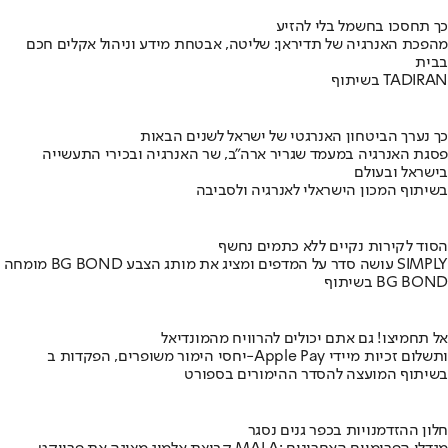
כך תחסכו בחשמל בלי להזיע
מהפכת האנרגיה של תדיראן: שליטה, אבטחת מידע וניהול אקלים חכם
בבית
בשיתוף TADIRAN
כך נערך הביטחון האנרגטי של ישראל לשנים הבאות
פסגת האנרגיה במעמד שגריר ארה"ב, שר האנרגיה ובכירי התעשייה
בישראל ובעולם
בשיתוף המכון הישראלי לאנרגיה ולסביבה
הסוד לקירות נקיים ללא כתמים נחשף
מומחה BG BOND עושה סדר על המדפים ומציג את מותג הצבע SIMPLY
בשיתוף BG BOND
אל תחמיצו! גם אתם יכולים להרוויח מהמונדיאל
יחסי הימור משופרים, הפקדות ב-Apple Pay ותשלום זכיות מיידי
בשיתוף המועצה להסדר ההימורים בספורט
חלון ההזדמנויות בכפר גנים נסגר