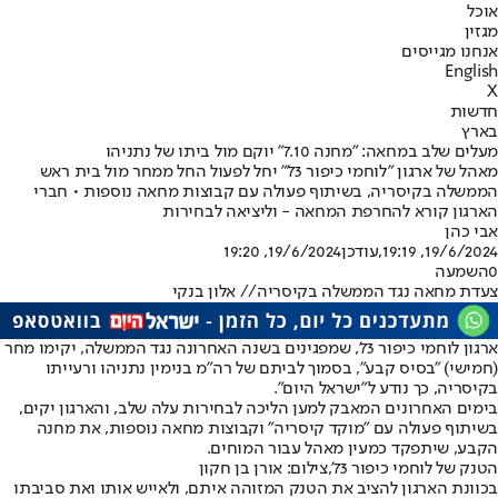
אוכל
מגזין
אנחנו מגייסים
English
X
חדשות
בארץ
מעלים שלב במחאה: "מחנה 7.10" יוקם מול ביתו של נתניהו
מאהל של ארגון "לוחמי כיפור 73'" יחל לפעול החל ממחר מול בית ראש
הממשלה בקיסריה, בשיתוף פעולה עם קבוצות מחאה נוספות • חברי
הארגון קורא להחרפת המחאה - וליציאה לבחירות
אבי כהן
19/6/2024, 19:19
,עודכן
19/6/2024, 19:20
0
השמעה
צעדת מחאה נגד הממשלה בקיסריה// אלון בנקי
ארגון לוחמי כיפור 73', שמפגינים בשנה האחרונה נגד הממשלה, יקימו מחר
(חמישי) "בסיס קבע", בסמוך לביתם של רה"מ בנימין נתניהו ורעייתו
בקיסריה, כך נודע ל"ישראל היום".
בימים האחרונים המאבק למען הליכה לבחירות עלה שלב, והארגון יקים,
בשיתוף פעולה עם "מוקד קיסריה" וקבוצות מחאה נוספות, את מחנה
הקבע, שיתפקד כמעין מאהל עבור המוחים.
הטנק של לוחמי כיפור 73',צילום: אורן בן חקון
בכוונת הארגון להציב את הטנק המזוהה איתם, ולאייש אותו ואת סביבתו