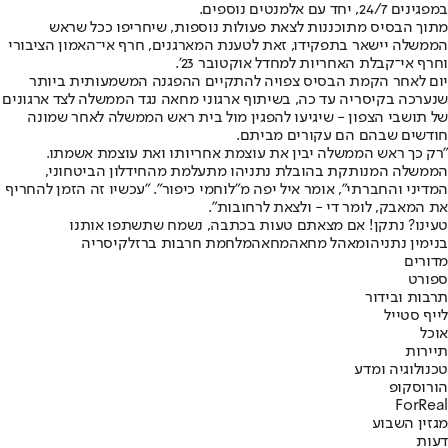
במפגינים 24/7, יחד עם אלמנטים נוספים.
מתוך הבסיס מתוכננות לצאת פעולות נוספות, שיחריפו ככל שראש
הממשלה יישאר בתפקידו, זאת לטענת המארגנים, חרף אי־האמון הציבורי
וחרף אי־קבלת האחריות למחדל אוקטובר 23'.
יום לאחר הקמת הבסיס צפויה להתקיים ההפגנה המשמעותית ביותר
שנערכה בקיסריה עד כה, בשיתוף ארגוני מחאה נגד הממשלה לצד ארגונים
של תושבי הצפון - שיגיעו להפגין מול בית ראש הממשלה לאחר שמונה
חודשים שבהם הם עקורים מביתם.
"רק כך ראש הממשלה יבין את עוצמת אחריותו ואת עוצמת אשמתו.
הממשלה המנותקת בהובלת נתניהו מתעלמת מהחידלון הביטחוני,
המדיני והחברתי", אומר איל יפה מ"לוחמי כיפור". "עכשיו זה הזמן להחריף
את המאבק, לומר די - ולצאת לרחובות".
טעינו? נתקן! אם מצאתם טעות בכתבה, נשמח שתשתפו אותנו
בנימין נתניהו
מאהל מחאה
מחאה
מלחמת חרבות ברזל
קיסריה
מדורים
ספורט
תרבות ובידור
לייף סטייל
אוכל
תיירות
טכנולוגיה ומדע
הורוסקופ
ForReal
מגזין השבוע
דעות