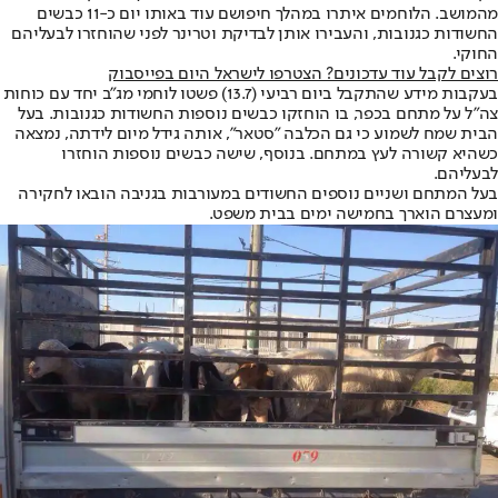
מהמושב. הלוחמים איתרו במהלך חיפושם עוד באותו יום כ-11 כבשים
החשודות כגנובות, והעבירו אותן לבדיקת וטרינר לפני שהוחזרו לבעליהם
החוקי.
רוצים לקבל עוד עדכונים? הצטרפו לישראל היום בפייסבוק
בעקבות מידע שהתקבל ביום רביעי (13.7) פשטו לוחמי מג"ב יחד עם כוחות
צה"ל על מתחם בכפר, בו הוחזקו כבשים נוספות החשודות כגנובות. בעל
הבית שמח לשמוע כי גם הכלבה "סטאר", אותה גידל מיום לידתה, נמצאה
כשהיא קשורה לעץ במתחם. בנוסף, שישה כבשים נוספות הוחזרו
לבעליהם.
בעל המתחם ושניים נוספים החשודים במעורבות בגניבה הובאו לחקירה
ומעצרם הוארך בחמישה ימים בבית משפט.