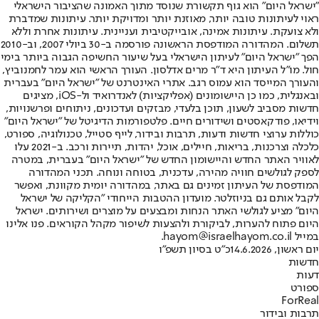
"ישראל היום" הוא גוף תקשורת שנוסד מתוך האמונה שהציבור הישראלי
ראוי לעיתונות טובה יותר, מאוזנת יותר ומדויקת יותר. עיתונות שמדברת
ולא צועקת. עיתונות אמינה, אובייקטיבית ועניינית. עיתונות אחרת וללא
תשלום. המהדורה המודפסת הראשונה פורסמה ב-30 ביולי 2007, וב-2010
הפך "ישראל היום" לעיתון הישראלי בעל שיעור החשיפה הגבוה ביותר בימי
חול. מו"ל העיתון היא ד"ר מרים אדלסון. העורך הראשי הוא עמר לחמנוביץ,
והעורך המייסד הוא עמוס רגב. אתרי האינטרנט של "ישראל היום" בעברית
ובאנגלית, כמו כן היישומונים (אפליקציות) לאנדרואיד ול-iOS, מציגים
חדשות מסביב לשעון, תוכן בלעדי, מבזקים ועדכונים, ניתוחים ופרשנויות,
וידיאו, פודקאסטים ושידורים חיים. פלטפורמות הדיגיטל של "ישראל היום"
כוללות ערוצי חדשות ודעות, תרבות ובידור, לייף סטייל, טכנולוגיה, ספורט,
כלכלה וצרכנות, בריאות, חיילים, אוכל, יהדות, תיירות ורכב. ב-2021 עלו
לאוויר האתר החדש והיישומון החדש של "ישראל היום" בעברית, במטרה
לספק לגולשים חוויה מהירה, עדכנית, בטוחה ונוחה. תכני המהדורה
המודפסת של העיתון זמינים גם באתר, במהדורה יומית מקוונת, ואפשר
לקבל אותם גם בניוזלטר. מועדון ההטבות הייחודי "הקליקה של ישראל
היום" מציע לגולשי האתר הנחות ומבצעים על מוצרים ושירותים. ישראל
היום פתוח להערות, לביקורת ולהצעות לשיפור מקהל הקוראים. פנו אלינו
במייל hayom@israelhayom.co.il.
יום ראשון, 14.6.2026
כ"ט בסיון תשפ"ו
חדשות
דעות
ספורט
ForReal
תרבות ובידור