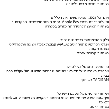
בשיתוף יונדאי מבית כלמוביל
מונדיאל 2026: הטוטו משנה את הכללים
יחסי הימור משופרים, הפקדות ב-Apple Pay ותשלום זכיות מיידי
בשיתוף המועצה להסדר ההימורים בספורט
חלון ההזדמנויות בכפר גנים נסגר
קבוצת אלמוג מציגה את פרויקט MALA: מגדלי הפרימיום האחרונים
בפתח תקווה
בשיתוף קבוצת אלמוג
כך תחסכו בחשמל בלי להזיע
מהפכת האנרגיה של תדיראן: שליטה, אבטחת מידע וניהול אקלים חכם
בבית
בשיתוף TADIRAN
מאחורי הקלעים של הטעם הישראלי
איך אסם הפכה את תקופת הצנע והמחסור הקשה של שנות ה-40 למותג
לאומי?
בשיתוף אסם