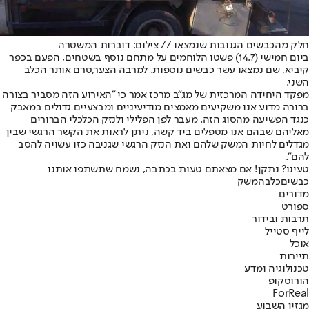
חלק מהכבשים הגנובות שנמצאו // צילום: דוברות המשטרה
ביום חמישי (14.7) פשטו הלוחמים על מתחם נוסף בשטחים, הפעם בכפר
קיביא, שם נמצאו עשר כבשים נוספות. למרבה הצער,טרם אותר הכלב
השני.
מפקד היחידה המרכזית של מג"ב מרכז אמר כי "האירוע הזה מסביר בצורה
ברורה מדוע אנו משקיעים מאמצים מודיעיניים ומבצעיים גדולים במאבק
כנגד הפשיעה מהסוג הזה. מעבר לפן הפלילי ולנזק הכלכלי הברורים
מאליהם שבהם אנו מטפלים ביד קשה, ניתן לראות את הקשר הרגשי שבין
מגדלים לחיות המשק שלהם ואת הנזק הרגשי שגניבה כזו עשויה להסב
להם".
טעינו? נתקן! אם מצאתם טעות בכתבה, נשמח שתשתפו אותנו
כבשים
כלבה
משק
מדורים
ספורט
תרבות ובידור
לייף סטייל
אוכל
תיירות
טכנולוגיה ומדע
הורוסקופ
ForReal
מגזין השבוע