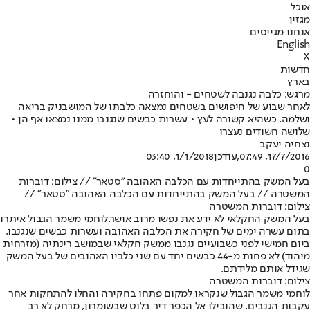
אוכל
מגזין
אנחנו מגייסים
English
X
חדשות
בארץ
מרגש: כלבה נגנבה לשטחים - והוחזרה
לאחר שבוע של חיפושים בשטחים נמצאה כלבתו של המושבניק בריאה
ושלמה, כשהיא קשורה לעץ • עשרות כבשים שנגנבו ממנו נמצאו אף הן •
שלושה חשודים נעצרו
נצחיה יעקב
17/7/2016, 07:49
,עודכן
1/1/2018, 03:40
0
בעל המשק בהתייחדות עם הכלבה האהובה "סטאר" // צילום: דוברות
המשטרה // בעל המשק בהתייחדות עם הכלבה האהובה "סטאר" //
צילום: דוברות המשטרה
בעל המשק החקלאי לא ידע את נפשו מרוב אושר.
לוחמי משמר הגבול איתרו
בתום עשרה ימים של חקירה את הכלבה האהובה ועשרות כבשים שנגנבו.
ביום חמישי לפני כשבועיים נגנבו ממשק חקלאי שבמושב רינתיה (מזרחית
מיהוד) לא פחות מ-44 כבשים יחד עם שני כלביו האהובים של בעל המשק
שגידל אותם מלידתם.
צילום: דוברות המשטרה
לוחמי משמר הגבול שנקראו למקום פתחו בחקירה והחלו להתחקות אחר
עקבות הגנבים, שהובילו אל הכפר דיר בלוט שבשומרון, מרחק לא רב