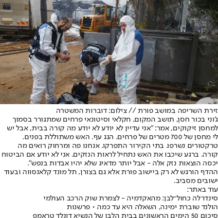
זירת השריפה במושב פורת // צילום: דוברות המשטרה
ג'וני בכור חסן, תושב המקום, חקלאי וסיטונאי פרחים שמתגורר בסמוך
למחסן זיקוקים, אמר: "אני עדיין לא יודע לא יודע מה קורה בבית, אבל יש
לי מחסן של 700 מטרים של פרחים. הגג עף. האש משתוללת בפנים.
טרקטורים נשרפו. בתי הקירור התפרקו. אנחנו פה ומרחוק רואים מה
קורה. ברגע שיכבו את האש נתחיל לראות הנזקים. אני לא יודע אם הביטוח
יכסה הוצאות נזק אלה - אבל יותר מדאיג שלא יהיו אבדות בנפש".
ההדף הורגש לא רק ביישוב פורת אלא גם בצורן, תל מונד קלאנסווה ובעוד
ישובים מסביב.
עוד באתר:
סינדרלה כחול־לבן: מהאקדמיה - לצמרת שוק הרכב העולמי
הולנד שוברת ימינה, השאלה היא עד כמה • פרשנות
סיכום 50 הימים הראשונים בבית הלבן של הנשיא דונלד טראמפ