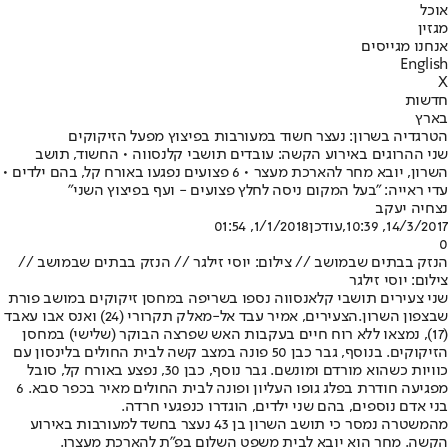
אוכל
מגזין
אנחנו מגייסים
English
X
חדשות
בארץ
הטרגדיה בשרון: נעצר חשוד במעורבות בפיצוץ מפעל הזיקוקים
שני ההרוגים באירוע הקשה: עובדים תושבי קלנסווה • החשוד, תושב
השרון, יובא מחר להארכת מעצר • 6 פצועים נפגעו באורח קל, בהם ילדים •
עדי ראייה: "בעל המקום ניסה לחלץ פצועים - ועף בפיצוץ השני"
נצחיה יעקב
14/3/2017, 10:39
,עודכן
1/1/2018, 01:54
0
הנזק בבתים שבמושב // צילום: יוסי זילגר // הנזק בבתים שבמושב //
צילום: יוסי זילגר
שני צעירים תושבי קלאנסווה נספו בשריפה במחסן זיקוקים במושב פורת
שבצפון השרון.
הצעירים, אמיר עבד אל-מאלק תקרורי (24) ואנס אבו עאבד
(17), נמצאו ללא רוח חיים בעקבות האש שפרצה הבוקר (שלישי) במחסן
הזיקוקים. בנוסף, גבר כבן 50 פונה במצב קשה לבית החולים בלינסון עם
כוויות כשהוא מורדם ומונשם. גבר נוסף, כבן 30, נפצע באורח קל, סובל
מפגיעה חודרת בפלג גופו העליון ופונה לבית החולים מאיר בכפר סבא. 6
בני אדם נוספים, בהם שני ילדים, הוגדרו כנפגעי חרדה.
מהמשטרה נמסר כי תושב השרון בן 43 נעצר בחשד למעורבות באירוע
הקשה. מחר הוא יובא לבית משפט השלום בפ"ת להארכת מעצרו.