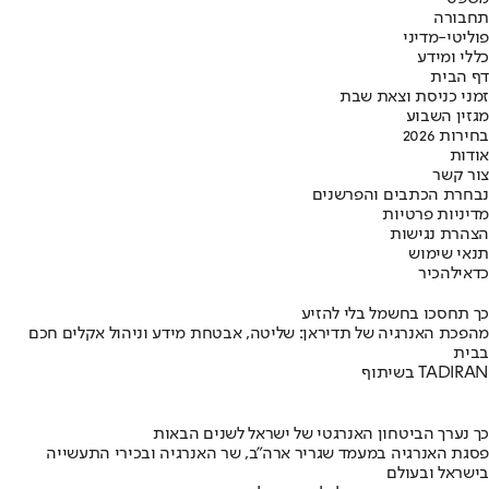
תחבורה
פוליטי-מדיני
כללי ומידע
דף הבית
זמני כניסת וצאת שבת
מגזין השבוע
בחירות 2026
אודות
צור קשר
נבחרת הכתבים והפרשנים
מדיניות פרטיות
הצהרת נגישות
תנאי שימוש
כדאי
להכיר
כך תחסכו בחשמל בלי להזיע
מהפכת האנרגיה של תדיראן: שליטה, אבטחת מידע וניהול אקלים חכם
בבית
בשיתוף TADIRAN
כך נערך הביטחון האנרגטי של ישראל לשנים הבאות
פסגת האנרגיה במעמד שגריר ארה"ב, שר האנרגיה ובכירי התעשייה
בישראל ובעולם