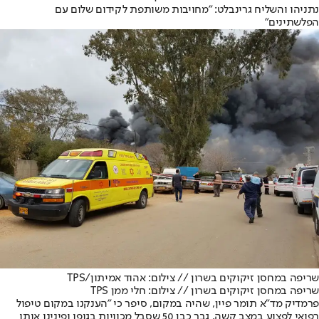
נתניהו והשליח גרינבלט: "מחויבות משותפת לקידום שלום עם
הפלשתינים"
שריפה במחסן זיקוקים בשרון // צילום: אהוד אמיתון/TPS
שריפה במחסן זיקוקים בשרון // צילום: חלי ממן TPS
פרמדיק מד"א תומר פיין, שהיה במקום, סיפר כי "הענקנו במקום טיפול
רפואי לפצוע במצב קשה, גבר כבן 50 שסבל מכוויות בגופו ופינינו אותו