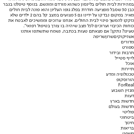
במהירות לבית חולים בלינסון כשהוא מורדם ומונשם. בנוסף טיפלנו בגבר
כבן 30 שסבל מפציעה חודרת בפלג גופו העליון והוא פונה לבית חולים
מאיר. במקום נבדקו על ידינו גם 5 פצועים במצב קל בהם 2 ילדים שלא
נזקקו להמשך פינוי לבית החולים. אנחנו ערוכים וממשיכים לאבטח את
כוחות הכיבוי וערוכים לכל מצב שיהיה בו צורך בטיפול רפואי".
טעינו? נתקן! אם מצאתם טעות בכתבה, נשמח שתשתפו אותנו
אש
זיקוקים
שרון
שריפה
מדורים
ספורט
תרבות ובידור
לייף סטייל
אוכל
תיירות
טכנולוגיה ומדע
הורוסקופ
ForReal
מגזין השבוע
דעות
חדשות בארץ
חדשות בעולם
פוליטי
ביטחוני
חינוך
בריאות
משפט