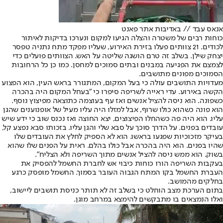
אנאס עבד // באדיבות אתר פאנט
כוחות רבים של משטרה והצלה הגיעו למקום ונערכו בדיקות לאיתור
לכודים. 21 צוותים פעלו בזירת האירוע, שעליו מפקד מתח נתניה טפסר
יצחק שילן. בשלב זה טרם הושגה שליטה על האש. הצוותים פועלים כדי
לצמצם את הפגיעה במבנים ובתים סמוכים למחסן. כמו כן כל הרחובות
הסמוכים מפונים מתושבים.
מעדויות התושבים עולה כי בעל המקום, המתגורר בראש העין, הוא הפצוע
הקשה באירוע. עדי ראייה לשריפה סיפרו כי "בעחל המקום היה בהכרה
כשפונה. הוא ניסה להציל אנשים ואז עף בעוצמה כתוצאה מפיצוץ נוסף.
הוא פונה כשהוא כולו שרוף, אבל למזלו היה עליו מעיל של אופנוענים שהגן
עליו. הוא היה פה כשהחלו הפיצוצים, יצא החוצה ואז נכנס שוב כי ידע שיש
עובדים בפנים. על הדרך סוכך על סבא שלי והגן עליו. בזכותו סבא נפצע קל,
בעיקר מזכוכיות שפגעו בראשו. הוא לא הספיק לחלץ את העובדים שלו
שהיו בפנים. הוא היה בהכרה אבל כולו בהלם. ראית על הפנים שלו שהוא
בשוק. הוא ממש ניסה להציל אנשים מתוך השריפה ולא הצליח".
בעקבות השריפה הורו כוחות כיבוי אש לחברת החשמל להפסיק את
העברת החשמל בקו המתח הגבוה העובר בסמוך. החשמל מופסק כרגע
בחלקים מהמושב.
בתום הערכת מצב הוחלט כי בשלב זה לא תותר כניסת תושבים ליישוב,
ואלו הנמצאים בו מתבקשים להימצא במרחב מוגן.