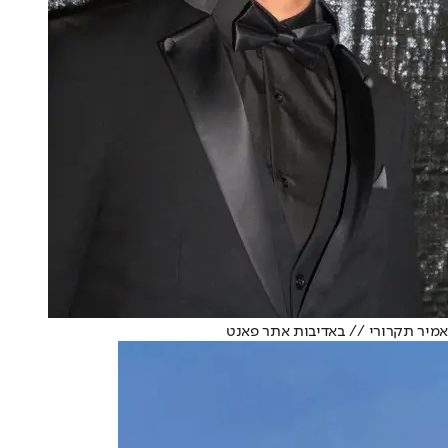
אמיר תקרורי // באדיבות אתר פאנט