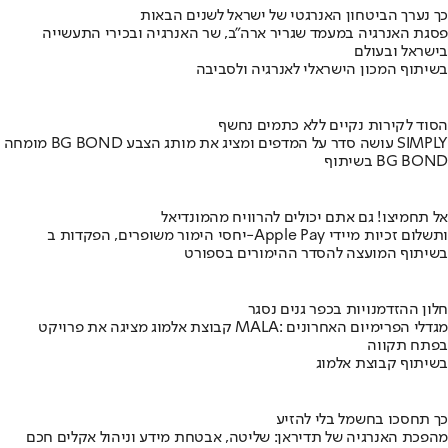
כך נערך הביטחון האנרגטי של ישראל לשנים הבאות
פסגת האנרגיה במעמד שגריר ארה"ב, שר האנרגיה ובכירי התעשייה
בישראל ובעולם
בשיתוף המכון הישראלי לאנרגיה ולסביבה
הסוד לקירות נקיים ללא כתמים נחשף
מומחה BG BOND עושה סדר על המדפים ומציג את מותג הצבע SIMPLY
בשיתוף BG BOND
אל תחמיצו! גם אתם יכולים להרוויח מהמונדיאל
יחסי הימור משופרים, הפקדות ב-Apple Pay ותשלום זכיות מיידי
בשיתוף המועצה להסדר ההימורים בספורט
חלון ההזדמנויות בכפר גנים נסגר
קבוצת אלמוג מציגה את פרויקט MALA: מגדלי הפרימיום האחרונים
בפתח תקווה
בשיתוף קבוצת אלמוג
כך תחסכו בחשמל בלי להזיע
מהפכת האנרגיה של תדיראן: שליטה, אבטחת מידע וניהול אקלים חכם