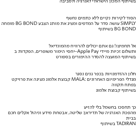
בשיתוף המכון הישראלי לאנרגיה ולסביבה
הסוד לקירות נקיים ללא כתמים נחשף
מומחה BG BOND עושה סדר על המדפים ומציג את מותג הצבע SIMPLY
בשיתוף BG BOND
אל תחמיצו! גם אתם יכולים להרוויח מהמונדיאל
יחסי הימור משופרים, הפקדות ב-Apple Pay ותשלום זכיות מיידי
בשיתוף המועצה להסדר ההימורים בספורט
חלון ההזדמנויות בכפר גנים נסגר
קבוצת אלמוג מציגה את פרויקט MALA: מגדלי הפרימיום האחרונים
בפתח תקווה
בשיתוף קבוצת אלמוג
כך תחסכו בחשמל בלי להזיע
מהפכת האנרגיה של תדיראן: שליטה, אבטחת מידע וניהול אקלים חכם
בבית
בשיתוף TADIRAN