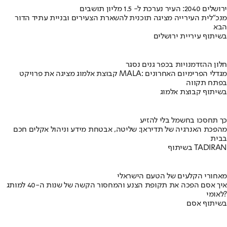
ירושלים 2040: העיר נערכת ל- 1.5 מליון תושבים
מנכ"לית העירייה מציגה תוכנית להשארת הצעירים ובניית עתיד הדור
הבא
בשיתוף עיריית ירושלים
חלון ההזדמנויות בכפר גנים נסגר
קבוצת אלמוג מציגה את פרויקט MALA: מגדלי הפרימיום האחרונים
בפתח תקווה
בשיתוף קבוצת אלמוג
כך תחסכו בחשמל בלי להזיע
מהפכת האנרגיה של תדיראן: שליטה, אבטחת מידע וניהול אקלים חכם
בבית
בשיתוף TADIRAN
מאחורי הקלעים של הטעם הישראלי
איך אסם הפכה את תקופת הצנע והמחסור הקשה של שנות ה-40 למותג
לאומי?
בשיתוף אסם