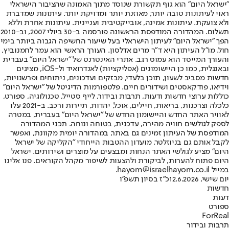
"ישראל היום" הוא גוף תקשורת שנוסד מתוך האמונה שהציבור הישראלי
ראוי לעיתונות טובה יותר, מאוזנת יותר ומדויקת יותר. עיתונות שמדברת
ולא צועקת. עיתונות אמינה, אובייקטיבית ועניינית. עיתונות אחרת וללא
תשלום. המהדורה המודפסת הראשונה פורסמה ב-30 ביולי 2007, וב-2010
הפך "ישראל היום" לעיתון הישראלי בעל שיעור החשיפה הגבוה ביותר בימי
חול. מו"ל העיתון היא ד"ר מרים אדלסון. העורך הראשי הוא עמר לחמנוביץ,
והעורך המייסד הוא עמוס רגב. אתרי האינטרנט של "ישראל היום" בעברית
ובאנגלית, כמו כן היישומונים (אפליקציות) לאנדרואיד ול-iOS, מציגים
חדשות מסביב לשעון, תוכן בלעדי, מבזקים ועדכונים, ניתוחים ופרשנויות,
וידיאו, פודקאסטים ושידורים חיים. פלטפורמות הדיגיטל של "ישראל היום"
כוללות ערוצי חדשות ודעות, תרבות ובידור, לייף סטייל, טכנולוגיה, ספורט,
כלכלה וצרכנות, בריאות, חיילים, אוכל, יהדות, תיירות ורכב. ב-2021 עלו
לאוויר האתר החדש והיישומון החדש של "ישראל היום" בעברית, במטרה
לספק לגולשים חוויה מהירה, עדכנית, בטוחה ונוחה. תכני המהדורה
המודפסת של העיתון זמינים גם באתר, במהדורה יומית מקוונת, ואפשר
לקבל אותם גם בניוזלטר. מועדון ההטבות הייחודי "הקליקה של ישראל
היום" מציע לגולשי האתר הנחות ומבצעים על מוצרים ושירותים. ישראל
היום פתוח להערות, לביקורת ולהצעות לשיפור מקהל הקוראים. פנו אלינו
במייל hayom@israelhayom.co.il.
יום שישי, 12.6.2026
כ"ז בסיון תשפ"ו
חדשות
דעות
ספורט
ForReal
תרבות ובידור