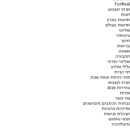
ForReal
מגזין השבוע
דעות
חדשות בארץ
חדשות בעולם
פוליטי
ביטחוני
חינוך
בריאות
משפט
תחבורה
פוליטי-מדיני
כללי ומידע
דף הבית
זמני כניסת וצאת שבת
מגזין השבוע
בחירות 2026
אודות
צור קשר
נבחרת הכתבים והפרשנים
מדיניות פרטיות
הצהרת נגישות
תנאי שימוש
כדאי
להכיר