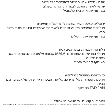
אתם עוד לא שם? הטיסה למונדיאל כבר יצאה
יונדאי לוקחת אתכם לבמה הכי גדולה בעולם
בשיתוף יונדאי מבית כלמוביל
ירושלים 2040: העיר נערכת ל- 1.5 מליון תושבים
מנכ"לית העירייה מציגה תוכנית להשארת הצעירים ובניית עתיד הדור
הבא
בשיתוף עיריית ירושלים
חלון ההזדמנויות בכפר גנים נסגר
קבוצת אלמוג מציגה את פרויקט MALA: מגדלי הפרימיום האחרונים
בפתח תקווה
בשיתוף קבוצת אלמוג
כך תחסכו בחשמל בלי להזיע
מהפכת האנרגיה של תדיראן: שליטה, אבטחת מידע וניהול אקלים חכם
בבית
בשיתוף TADIRAN
מאחורי הקלעים של הטעם הישראלי