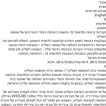
אוכל
מגזין
אנחנו מגייסים
English
X
חדשות
משפט
חברות ביטוח וחדשות 12: נחשפה רשימת ניגודי העניינים של שופטי
העליון
בעקבות בקשת חופש המידע שהוגשה לרשות השופט, הוחלט לפרסם את
רשימת ההימנעויות המלאה של שופטי העליון • הנשיאה חיות מנועה
מלעסוק בענייני חברות הביטוח הראל וכלל • המשנה לעליון חנן מלצר
מנוע מלעסוק בסוגיות הנוגעות לחדשות 12 • הרשימה המלאה
אפרת פורשר
28/6/2020, 18:13
,עודכן
28/6/2020, 21:34
0
שופטי בית המשפט העליון // שופטי בית המשפט העליון
משרדי עורכי דין, חברת ביטוח וקופות חולים, וחברת החדשות: הרשות
השופטת פרסמה את רשימת ניגודי העניינים המלאה של שופטי בית
המשפט העליון, בעקבות בקשת חופש המידע שהוגשה אליה.
הרשימה
המלאה
על פי הנתונים, נשיאת העליון אסתר חיות אינה יכולה לעסוק בעניינם של
כמה עורכי דין, וכן של חברות הביטוח הראל, כלל, שלמה WESURE ואיילון.
המשנה לנשיאת העליון, השופט חנן מלצר לא יכול לעסוק בעניינן של חברת
החדשות, חדשות ערוץ 12, עיריית תל אביב-יפו וכן עיריית רמת גן. השופט