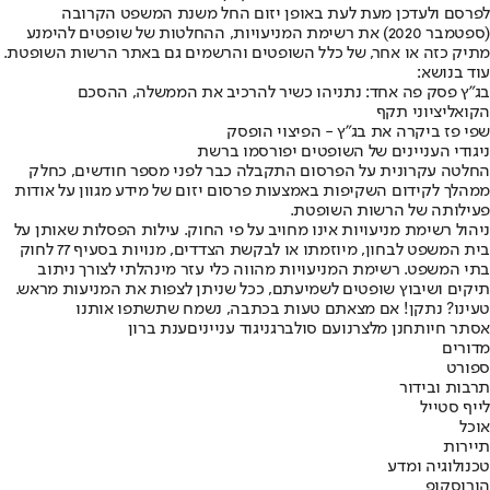
לפרסם ולעדכן מעת לעת באופן יזום החל משנת המשפט הקרובה
(ספטמבר 2020) את רשימת המניעויות, ההחלטות של שופטים להימנע
מתיק כזה או אחר, של כלל השופטים והרשמים גם באתר הרשות השופטת.
עוד בנושא:
בג"ץ פסק פה אחד: נתניהו כשיר להרכיב את הממשלה, ההסכם
הקואליציוני תקף
שפי פז ביקרה את בג"ץ - הפיצוי הופסק
ניגודי העניינים של השופטים יפורסמו ברשת
החלטה עקרונית על הפרסום התקבלה כבר לפני מספר חודשים, כחלק
ממהלך לקידום השקיפות באמצעות פרסום יזום של מידע מגוון על אודות
פעילותה של הרשות השופטת.
ניהול רשימת מניעויות אינו מחויב על פי החוק. עילות הפסלות שאותן על
בית המשפט לבחון, מיוזמתו או לבקשת הצדדים, מנויות בסעיף 77 לחוק
בתי המשפט. רשימת המניעויות מהווה כלי עזר מינהלתי לצורך ניתוב
תיקים ושיבוץ שופטים לשמיעתם, ככל שניתן לצפות את המניעות מראש.
טעינו? נתקן! אם מצאתם טעות בכתבה, נשמח שתשתפו אותנו
אסתר חיות
חנן מלצר
נועם סולברג
ניגוד עניינים
ענת ברון
מדורים
ספורט
תרבות ובידור
לייף סטייל
אוכל
תיירות
טכנולוגיה ומדע
הורוסקופ