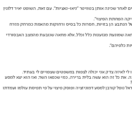
קיבל היום (ראשון) את תביעתן של שפי פז וסוזי כהן-צמח נגד עיתונאי "הארץ" אסף רונאל, וחייב אותו לשלם 32 אלף שקלים לאחר שכינה אותן בטוויטר "ניאו-נאציות". עם זאת, השופט יאיר דלוגין
דיקה הפחתת הפיצוי".
 של הנתבע הן בזויות, חסרות כל בסיס ורחוקות מהאמת כמרחק מזרח
חאה שמונעת מגזענות כלל וכלל, אלא מחאה שנובעת מהמצב האבסורדי
ות כלפיהם".
לי לאיזה צדק אני יכולה לצפות במשפטים שצפויים לי בעתיד.
. את כל זה הוא עשה בלית ברירה, כמי שכפאו השד, ואז הוא יצא למסע
ל נופל קורבן למסע דמוניזציה ופוסק פיצוי על פי תפיסת עולמו ועמדתו