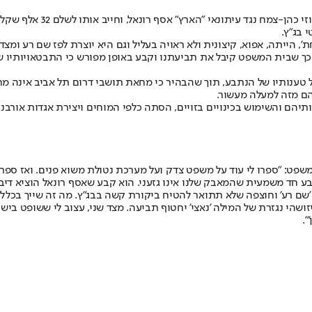
בית משפט השלום בתל אביב 
 בג"ץ.
', הייתה, אפוא, קיצונית ולא ראויה בעליל וגם היא יוצרת לפז שם רע ומצ
ל כך שבית המשפט קיבל את תביעתנו וקבע באופן מפורש כי התבטאויותיו
 טענותיו של הנתבע, תוך שהבהיר כי מחאת תושבי דרום תל אביב אינה מ
הם מזה למעלה מעשור.
תיהם והשימוש בכינויים בזויים, הסתה כלפי המוחים ויצירת אגדות אורבני
פט: "ספרו לי עוד על משפט צדק ועל מערכת נטולת משוא פנים. ואז ספרו 
 חד משמעית שהמאבק שלנו אינו גזעני. הוא קבע שאסף רונאל הוציא דיבה
'שם רע' וחוצפה שלא תתואר להטיח ביקורת קשה בבג"ץ. מה זה שייך בכלל?
הי נגזרת של המילה 'נאצי' יחטוף תביעה. מצד שני, עצוב לי ששופט בישרא
".