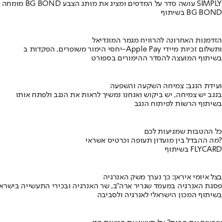
מומחה BG BOND עושה סדר על המדפים ומציג את מותג הצבע SIMPLY
בשיתוף BG BOND
הזדמנות האחרונה להרוויח מגמר המונדיאל
יחסי הימור משופרים, הפקדות ב-Apple Pay ותשלום זכיות מיידי
בשיתוף המועצה להסדר ההימורים בספורט
ועידת הנגב: צמיחה השקעה והשפעה
בנגב יש צמיחה, יש ביקוש ואנחנו נמשיך לראות את הנגב ולפתח אותו
בשיתוף הרשות לפיתוח הנגב
כל ההטבות שמגיעות לכם
מה ההבדל בין מועדון תעופה וכרטיס אשראי?
בשיתוף FLYCARD
בצל איומי איראן: כך נערך משק האנרגיה
פסגת האנרגיה במעמד שגריר ארה"ב, שר האנרגיה ובכירי התעשייה בישראל
בשיתוף המכון הישראלי לאנרגיה ולסביבה