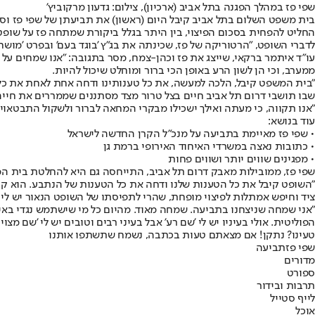
שפי פז במהלך הפגנה בתל אביב (ארכיון), צילום: גדעון מרקוביץ'
החליט להפחית בסכום הפיצוי, בין היתר בגלל ביקורת שמתחה פז על שופטי
לדברי השופט, "הרטוריקה של פז, שכינתה את בג"ץ 'בוגד בעם' ובפרט 'מושחת
עו"ד איתמר ברקאי, שייצג את פז וכהן-צמח, מסר בתגובה: "אנו שמחים ע
ממערב, וכי הן לשון הרע באופן הכי ברור ומוחלט שיכול להיות.
"בית המשפט קיבל, הלכה למעשה, את כל טענותינו ודחה אחת לאחת את כל
שבו תושבי דרום תל אביב חיים בצל טרור מצד מסתננים שממררים את חיי
"אנו תקווה, כי מעתה ואילך ישכילו מבקרי המחאה לברור ולשקול התבטאויו
עוד בנושא:
• שפי פז מאיימת בתביעה על מנכ"ל הקרן החדשה לישראל
• כתובות נאצה במשרדי האיחוד האירופי ברמת גן
• מפגינים שווים יותר ושווים פחות
שפי פז, ממובילות מאבק דרום תל אביב, התייחסה גם היא להחלטת בית המש
"השופט קיבל את כל הטענות שלנו ודחה את כל הטענות של הנתבע. הוא קבע
ציד וחיפש אמתלות לפיצוי מופחת, שהרי לתפיסתו של השופט הנאור יש לי 
"אני שמחה שניצחנו בתביעה. שמחה מאוד. מהיום כל מי שישתמש נגדי באיזוש
הפוליטית. אולי בעיניו יש לי 'שם רע' אבל בעיני רבים וטובים יש לי 'שם מצוין'
טעינו? נתקן! אם מצאתם טעות בכתבה, נשמח שתשתפו אותנו
שפי פז
תביעה
מדורים
ספורט
תרבות ובידור
לייף סטייל
אוכל