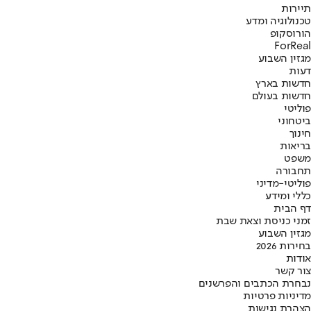
תיירות
טכנולוגיה ומדע
הורוסקופ
ForReal
מגזין השבוע
דעות
חדשות בארץ
חדשות בעולם
פוליטי
ביטחוני
חינוך
בריאות
משפט
תחבורה
פוליטי-מדיני
כללי ומידע
דף הבית
זמני כניסת וצאת שבת
מגזין השבוע
בחירות 2026
אודות
צור קשר
נבחרת הכתבים והפרשנים
מדיניות פרטיות
הצהרת נגישות