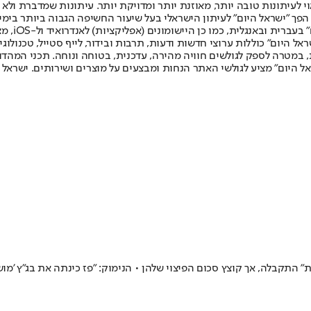
לעיתונות טובה יותר, מאוזנת יותר ומדויקת יותר. עיתונות שמדברת ולא צ
שלום. המהדורה המודפסת הראשונה פורסמה ב-30 ביולי 2007, וב-2010 הפך "ישראל היום" לעיתון הישראלי בעל שי
לחמנוביץ,
ל היום" כוללות ערוצי חדשות ודעות, תרבות ובידור, לייף סטייל, טכנולוגיה
ברית, במטרה לספק לגולשים חוויה מהירה, עדכנית, בטוחה ונוחה. תכני המה
ל היום" מציע לגולשי האתר הנחות ומבצעים על מוצרים ושירותים. ישראל 
ת" התקבלה, אך קוצץ סכום הפיצוי שלהן • הנימוק: "פז כינתה את בג"ץ 'מו