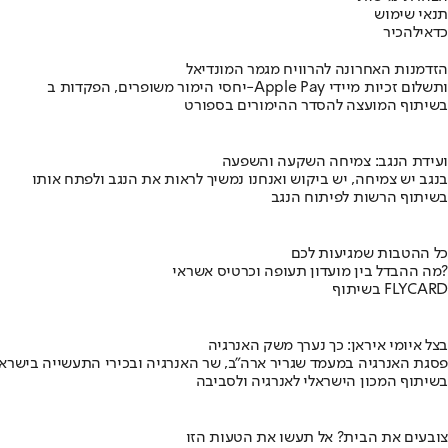
תנאי שימוש
כדאי
להכיר
הזדמנות האחרונה להרוויח מגמר המונדיאל
יחסי הימור משופרים, הפקדות ב-Apple Pay ותשלום זכיות מיידי
בשיתוף המועצה להסדר ההימורים בספורט
ועידת הנגב: צמיחה השקעה והשפעה
בנגב יש צמיחה, יש ביקוש ואנחנו נמשיך לראות את הנגב ולפתח אותו
בשיתוף הרשות לפיתוח הנגב
כל ההטבות שמגיעות לכם
מה ההבדל בין מועדון תעופה וכרטיס אשראי?
בשיתוף FLYCARD
בצל איומי איראן: כך נערך משק האנרגיה
פסגת האנרגיה במעמד שגריר ארה"ב, שר האנרגיה ובכירי התעשייה בישראל
בשיתוף המכון הישראלי לאנרגיה ולסביבה
צובעים את הבית? אל תעשו את הטעות הזו