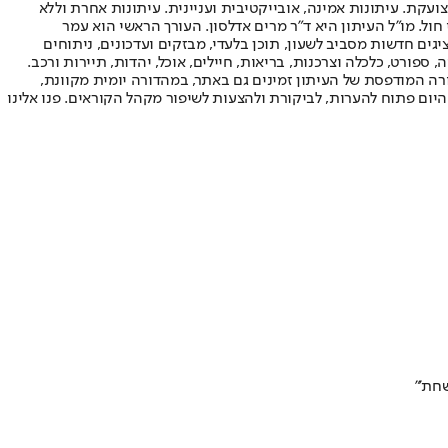
ועקת. עיתונות אמינה, אובייקטיבית ועניינית. עיתונות אחרת וללא
עור החשיפה הגבוה ביותר בימי חול. מו"ל העיתון היא ד"ר מרים אדלסון. העורך הראשי הוא עמר
 והעורך המייסד הוא עמוס רגב. אתרי האינטרנט של "ישראל היום" בעברית ובאנגלית, כמו כן היישומונים (אפליקציות) לאנדרואיד ול-iOS, מציגים חדשות מסביב לשעון, תוכן בלעדי, מבזקים ועדכונים, ניתוחים
, ספורט, כלכלה וצרכנות, בריאות, חיילים, אוכל, יהדות, תיירות ורכב.
דורה המודפסת של העיתון זמינים גם באתר, במהדורה יומית מקוונת,
היום פתוח להערות, לביקורת ולהצעות לשיפור מקהל הקוראים. פנו אלינו
שחת'"