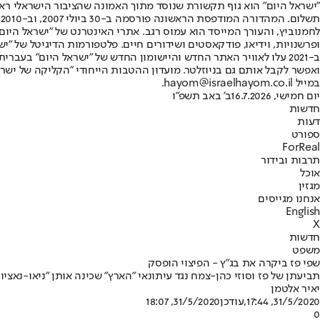
"ישראל היום" הוא גוף תקשורת שנוסד מתוך האמונה שהציבור הישראלי ראוי 
ת
ופרשנויות, וידיאו, פודקאסטים ושידורים חיים. פלטפורמות הדיגיטל של "ישרא
ב-2021 עלו לאוויר האתר החדש והיישומון החדש של "ישראל היום" בע
ואפשר לקבל אותם גם בניוזלטר. מועדון ההטבות הייחודי "הקליקה של ישרא
במייל hayom@israelhayom.co.il.
יום חמישי, 16.7.2026
ב' באב תשפ"ו
חדשות
דעות
ספורט
ForReal
תרבות ובידור
אוכל
מגזין
אנחנו מגייסים
English
X
חדשות
משפט
שפי פז ביקרה את בג"ץ - הפיצוי הופסק
תביעתן של פז וסוזי כהן-צמח נגד עיתונאי "הארץ" שכינה אותן "ניאו-נאציו
יאיר אלטמן
31/5/2020, 17:44
,עודכן
31/5/2020, 18:07
0