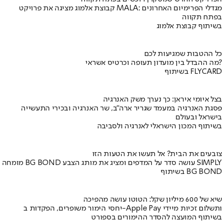
קבוצת אלמוג מציגה את פרויקט MALA: מגדלי הפרימיום האחרונים
בפתח תקווה
בשיתוף קבוצת אלמוג
כל ההטבות שמגיעות לכם
מה ההבדל בין מועדון תעופה וכרטיס אשראי?
בשיתוף FLYCARD
בצל איומי איראן: כך נערך משק האנרגיה
פסגת האנרגיה במעמד שגריר ארה"ב, שר האנרגיה ובכירי התעשייה
בישראל ובעולם
בשיתוף המכון הישראלי לאנרגיה ולסביבה
צובעים את הבית? אל תעשו את הטעות הזו
מומחה BG BOND עושה סדר על המדפים ומציג את מותג הצבע SIMPLY
בשיתוף BG BOND
שיא של 600 מיליון שקל: הטוטו עושה מהפיכה
יחסי הימור משופרים, הפקדות ב-Apple Pay ותשלום זכיות מיידי
בשיתוף המועצה להסדר ההימורים בספורט