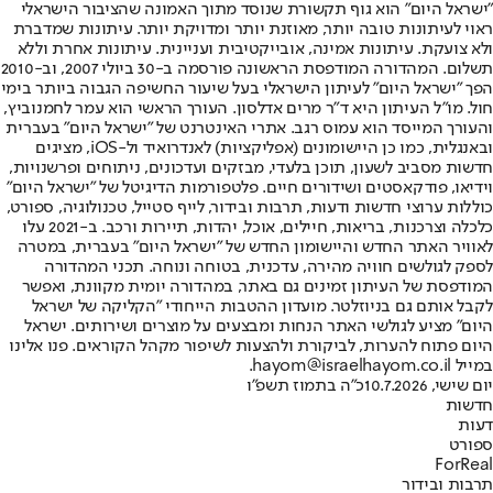
"ישראל היום" הוא גוף תקשורת שנוסד מתוך האמונה שהציבור הישראלי
ראוי לעיתונות טובה יותר, מאוזנת יותר ומדויקת יותר. עיתונות שמדברת
ולא צועקת. עיתונות אמינה, אובייקטיבית ועניינית. עיתונות אחרת וללא
תשלום. המהדורה המודפסת הראשונה פורסמה ב-30 ביולי 2007, וב-2010
הפך "ישראל היום" לעיתון הישראלי בעל שיעור החשיפה הגבוה ביותר בימי
חול. מו"ל העיתון היא ד"ר מרים אדלסון. העורך הראשי הוא עמר לחמנוביץ,
והעורך המייסד הוא עמוס רגב. אתרי האינטרנט של "ישראל היום" בעברית
ובאנגלית, כמו כן היישומונים (אפליקציות) לאנדרואיד ול-iOS, מציגים
חדשות מסביב לשעון, תוכן בלעדי, מבזקים ועדכונים, ניתוחים ופרשנויות,
וידיאו, פודקאסטים ושידורים חיים. פלטפורמות הדיגיטל של "ישראל היום"
כוללות ערוצי חדשות ודעות, תרבות ובידור, לייף סטייל, טכנולוגיה, ספורט,
כלכלה וצרכנות, בריאות, חיילים, אוכל, יהדות, תיירות ורכב. ב-2021 עלו
לאוויר האתר החדש והיישומון החדש של "ישראל היום" בעברית, במטרה
לספק לגולשים חוויה מהירה, עדכנית, בטוחה ונוחה. תכני המהדורה
המודפסת של העיתון זמינים גם באתר, במהדורה יומית מקוונת, ואפשר
לקבל אותם גם בניוזלטר. מועדון ההטבות הייחודי "הקליקה של ישראל
היום" מציע לגולשי האתר הנחות ומבצעים על מוצרים ושירותים. ישראל
היום פתוח להערות, לביקורת ולהצעות לשיפור מקהל הקוראים. פנו אלינו
במייל hayom@israelhayom.co.il.
יום שישי, 10.7.2026
כ"ה בתמוז תשפ"ו
חדשות
דעות
ספורט
ForReal
תרבות ובידור