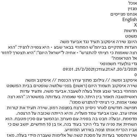
אוכל
מגזין
אנחנו מגייסים
English
X
חדשות
משפט
היום: שירה איסקוב תעיד נגד אביעד משה
העדות תתקיים בביהמ"ש המחוזי בבאר שבע • היא צפויה להגיד: "הוא
רצה שאמות כי רציתי להתגרש" • אחיה ל"ישראל היום": "היא תצטרך לחזור
אל הטראומה"
גדי גולן
עדי חשמונאי
20/2/2021, 21:47
,עודכן
21/2/2021, 09:01
0
איסקוב ומשה // צילום: מתוך ערוץ הכנסת // איסקוב ומשה
שירה איסקוב תעמוד היום (ראשון) בפני שלושה שופטים בבית המשפט
המחוזי בבאר שבע ומול בעלה לשעבר, אביעד משה, ו
תעיד עדות
ראשית
שבה תאמר בין היתר, כפי שאמרה בעדותה במשטרה: "הוא רצה
שאני אמות, כי רציתי להתגרש ממנו".
חמישה חודשים לאחר ניסיון הרצח במצפה רמון, שירה תעיד את קורות
אותו ערב, שבו אביעד עמד מעליה, והיא הייתה שכובה על הרצפה,
מדממת, ובעלה חבט בה בפניה עם מערוך, ובהמשך עם סכין מטבח. הוא
השחית את פניה עד בלי היכר בעוד בנה, אז בן 10 חודשים, יושב שם כי
אביו הכריח אותו וצפה באירוע המזוויע.
שירה
תספר בעדות על מסכת קשה של אלימות שעברה מידי בעלה, מאז