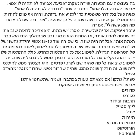
בה בעוצמה עם המערוך. שירה זעקה: "אביעד, אביעד, לא תהיה לו אמא.
אביעד, לא תהיה לו אמא". בתגובה אמר: "גם ככה לא תהיה לו אמא".
משה פעל בכל דרך משפטית כדי למנוע את עדותה, והיה אף מוכן להודות
במיוחס לו, אך שירה דרשה ועמדה על כך שתעיד. "אני רוצה שכולם יידעו
מה הוא עשה לי", אמרה.
עופר איסקוב, אחיה של שירה, מסר: "יש מתח. היא צריכה לראות שוב את
זה שניסה להרוג אותה, אז המתח הוא טבעי. נכון שבתהליך הגט היא כבר
ראתה אותו, אבל זה היה שונה, כי שם היו עוד 12-10 אנשי יחידת נחשון של
שב"ס שחצצו ביניהם. עכשיו שירה תצטרך לחזור לאחור, לאותו רגע מסוים
של הטראומה הגדולה. לשמוע את כל ההקלטות מחדש, כולל ההקלטות שלו
- הרי הוא הקליט את כל האירוע. היא תצטרך ממש להיכנס לזה שוב. זה
לשמוע שוב את כל מה שהיה שם לפרטי פרטים, היא תצטרך ממש להיכנס
לזה שוב. זה תהליך שונה מהגט שהיה שחרור נפשי, שחרור מנטלי מהאדם
עצמו".
טעינו? נתקן! אם מצאתם טעות בכתבה, נשמח שתשתפו אותנו
אביעד משה
משפט
ניסיון רצח
שירה איסקוב
מדורים
ספורט
תרבות ובידור
לייף סטייל
אוכל
תיירות
טכנולוגיה ומדע
הורוסקופ
ForReal