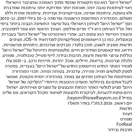
"ישראל היום" הוא גוף תקשורת שנוסד מתוך האמונה שהציבור הישראלי
ראוי לעיתונות טובה יותר, מאוזנת יותר ומדויקת יותר. עיתונות שמדברת
ולא צועקת. עיתונות אמינה, אובייקטיבית ועניינית. עיתונות אחרת וללא
תשלום. המהדורה המודפסת הראשונה פורסמה ב-30 ביולי 2007, וב-2010
הפך "ישראל היום" לעיתון הישראלי בעל שיעור החשיפה הגבוה ביותר בימי
חול. מו"ל העיתון היא ד"ר מרים אדלסון. העורך הראשי הוא עמר לחמנוביץ,
והעורך המייסד הוא עמוס רגב. אתרי האינטרנט של "ישראל היום" בעברית
ובאנגלית, כמו כן היישומונים (אפליקציות) לאנדרואיד ול-iOS, מציגים
חדשות מסביב לשעון, תוכן בלעדי, מבזקים ועדכונים, ניתוחים ופרשנויות,
וידיאו, פודקאסטים ושידורים חיים. פלטפורמות הדיגיטל של "ישראל היום"
כוללות ערוצי חדשות ודעות, תרבות ובידור, לייף סטייל, טכנולוגיה, ספורט,
כלכלה וצרכנות, בריאות, חיילים, אוכל, יהדות, תיירות ורכב. ב-2021 עלו
לאוויר האתר החדש והיישומון החדש של "ישראל היום" בעברית, במטרה
לספק לגולשים חוויה מהירה, עדכנית, בטוחה ונוחה. תכני המהדורה
המודפסת של העיתון זמינים גם באתר, במהדורה יומית מקוונת, ואפשר
לקבל אותם גם בניוזלטר. מועדון ההטבות הייחודי "הקליקה של ישראל
היום" מציע לגולשי האתר הנחות ומבצעים על מוצרים ושירותים. ישראל
היום פתוח להערות, לביקורת ולהצעות לשיפור מקהל הקוראים. פנו אלינו
במייל hayom@israelhayom.co.il.
יום ראשון, 15.3.2026
כ"ו באדר תשפ"ו
חדשות
דעות
ספורט
ForReal
תרבות ובידור