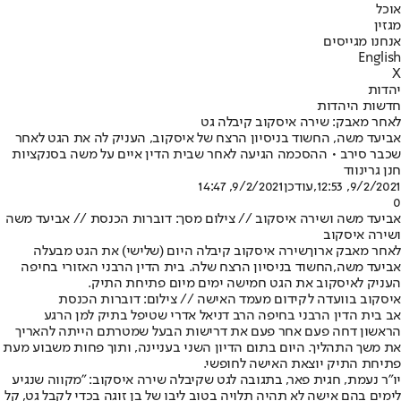
אוכל
מגזין
אנחנו מגייסים
English
X
יהדות
חדשות היהדות
לאחר מאבק: שירה איסקוב קיבלה גט
אביעד משה, החשוד בניסיון הרצח של איסקוב, העניק לה את הגט לאחר
שכבר סירב • ההסכמה הגיעה לאחר שבית הדין איים על משה בסנקציות
חנן גרינווד
9/2/2021, 12:53
,עודכן
9/2/2021, 14:47
0
אביעד משה ושירה איסקוב // צילום מסך: דוברות הכנסת // אביעד משה
ושירה איסקוב
לאחר מאבק ארוך
שירה איסקוב קיבלה היום (שלישי) את הגט מבעלה
אביעד משה,
החשוד בניסיון הרצח שלה
. בית הדין הרבני האזורי בחיפה
העניק לאיסקוב את הגט חמישה ימים מיום פתיחת התיק.
איסקוב בוועדה לקידום מעמד האישה // צילום: דוברות הכנסת
אב בית הדין הרבני בחיפה הרב דניאל אדרי שטיפל בתיק למן הרגע
הראשון דחה פעם אחר פעם את דרישות הבעל שמטרתם הייתה להאריך
את משך התהליך. היום בתום הדיון השני בעניינה, ותוך פחות משבוע מעת
פתיחת התיק יוצאת האישה לחופשי.
יו"ר נעמת, חגית פאר, בתגובה לגט שקיבלה שירה איסקוב: ״מקווה שנגיע
לימים בהם אישה לא תהיה תלויה בטוב ליבו של בן זוגה בכדי לקבל גט, קל