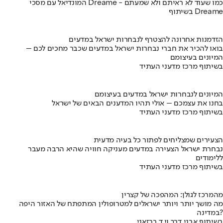
המונדיאל עם מסכי Dreame - כמו שעוד לא ראיתם ולא שמעתם
בשיתוף Dreame
הזדמנות אחרונה להצטרף לנבחרות ישראל במדעים
בואו להכיר את חברי נבחרות ישראל במדעים שכבר מחכים לכם –
המיונים בעיצומם
בשיתוף מרכז מדעני העתיד
המיונים לנבחרות ישראל במדעים בעיצומם
בחנו את עצמכם – אולי תהיו המדענים הבאים של ישראל
בשיתוף מרכז מדעני העתיד
הצעירים שמצליחים לפתור כל בעיה מדעית
נבחרת ישראל הצעירה במדעים מעניקה חוויה שהיא הרבה מעבר
ללימודים
בשיתוף מרכז מדעני העתיד
מהמרכז לגולן: המהפכה של קצרין
מה מושך יותר ויותר ישראלים למטרופולין המתפתח של האזור היפה
במדינה?
בשיתוף אבני דרך וי.ד ברזאני