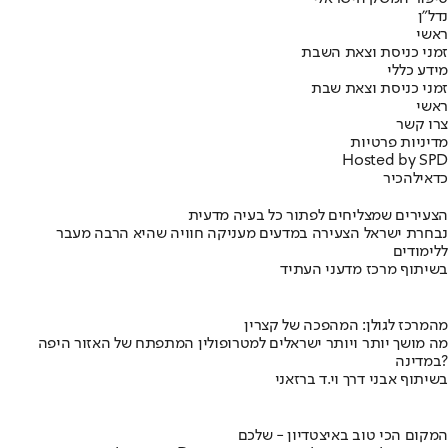
נדל"ן
ראשי
זמני כניסת וצאת השבת
מידע כללי
זמני כניסת וצאת שבת
ראשי
צרו קשר
מדיניות פרטיות
Hosted by SPD
כדאי
להכיר
הצעירים שמצליחים לפתור כל בעיה מדעית
נבחרת ישראל הצעירה במדעים מעניקה חוויה שהיא הרבה מעבר
ללימודים
בשיתוף מרכז מדעני העתיד
מהמרכז לגולן: המהפכה של קצרין
מה מושך יותר ויותר ישראלים למטרופולין המתפתח של האזור היפה
במדינה?
בשיתוף אבני דרך וי.ד ברזאני
המקום הכי טוב באיצטדיון - שלכם