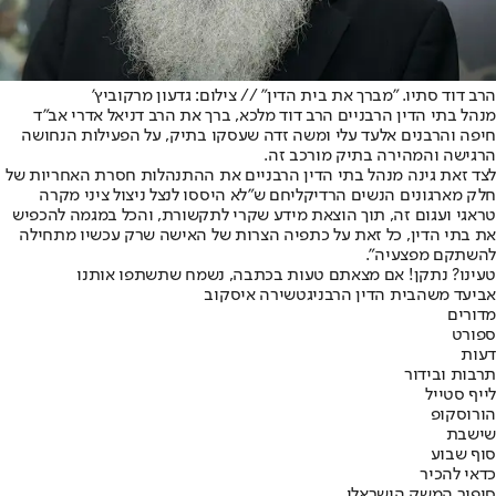
הרב דוד סתיו. "מברך את בית הדין" // צילום: גדעון מרקוביץ'
מנהל בתי הדין הרבניים הרב דוד מלכא
, ברך את הרב דניאל אדרי אב"ד
חיפה והרבנים אלעד עלי ומשה זדה שעסקו בתיק, על הפעילות הנחושה
הרגישה והמהירה בתיק מורכב זה.
לצד זאת גינה מנהל בתי הדין הרבניים את ההתנהלות חסרת האחריות של
חלק מארגונים הנשים הרדיקליחם ש"לא היססו לנצל ניצול ציני מקרה
טראגי ועגום זה, תוך הוצאת מידע שקרי לתקשורת, והכל במגמה להכפיש
את בתי הדין, כל זאת על כתפיה הצרות של האישה שרק עכשיו מתחילה
להשתקם מפצעיה".
טעינו? נתקן! אם מצאתם טעות בכתבה, נשמח שתשתפו אותנו
אביעד משה
בית הדין הרבני
גט
שירה איסקוב
מדורים
ספורט
דעות
תרבות ובידור
לייף סטייל
הורוסקופ
שישבת
סוף שבוע
כדאי להכיר
סיפור המשק הישראלי