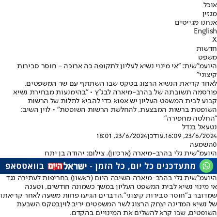
אוכל
מגזין
אנחנו מגייסים
English
X
חדשות
משפט
היועמ"שית: "אי מינוי נשיא לעליון לתקופה כה ארוכה - חוסר סבירות
קיצוני"
לאחר קריאת הנשיא הרצוג בטקס שבו השתתף עם שר המשפטים,
פורסמה תשובתה של בהרב-מיארה לבג"ץ • "בהימנעות מבחירת נשיא
קבוע לבית המשפט העליון יש אפוא כדי להביא לתלות של הרשות
השופטת ברשות המבצעת, להחלשת הרשות השופטת" • לוין השיב:
"החלטה מחפירה"
נטעאל בנדל
23/6/2024, 16:09
,עודכן
23/6/2024, 18:01
0
השמעה
היועמ"שית גלי בהרב-מיארה (ארכיון). צילום: יהודה בן יתח
היועמ"שית גלי בהרב-מיארה השיבה היום (ראשון) בחריפות לעתירה נגד
אי מינוי נשיא לבית המשפט העליון במשך כשמונה חודשים, וטענה
שמדובר ב"חוסר סבירות קיצוני".
הדברים הגיעו פחות משעה לאחר קריאתו
של נשיא המדינה יצחק הרצוג לשר המשפטים יריב לוין
בטקס השבעת
השופטים, שבו קרא להשלים את המינויים בהקדם.