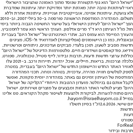
"ישראל היום" הוא גוף תקשורת שנוסד מתוך האמונה שהציבור הישראלי
ראוי לעיתונות טובה יותר, מאוזנת יותר ומדויקת יותר. עיתונות שמדברת
ולא צועקת. עיתונות אמינה, אובייקטיבית ועניינית. עיתונות אחרת וללא
תשלום. המהדורה המודפסת הראשונה פורסמה ב-30 ביולי 2007, וב-2010
הפך "ישראל היום" לעיתון הישראלי בעל שיעור החשיפה הגבוה ביותר בימי
חול. מו"ל העיתון היא ד"ר מרים אדלסון. העורך הראשי הוא עמר לחמנוביץ,
והעורך המייסד הוא עמוס רגב. אתרי האינטרנט של "ישראל היום" בעברית
ובאנגלית, כמו כן היישומונים (אפליקציות) לאנדרואיד ול-iOS, מציגים
חדשות מסביב לשעון, תוכן בלעדי, מבזקים ועדכונים, ניתוחים ופרשנויות,
וידיאו, פודקאסטים ושידורים חיים. פלטפורמות הדיגיטל של "ישראל היום"
כוללות ערוצי חדשות ודעות, תרבות ובידור, לייף סטייל, טכנולוגיה, ספורט,
כלכלה וצרכנות, בריאות, חיילים, אוכל, יהדות, תיירות ורכב. ב-2021 עלו
לאוויר האתר החדש והיישומון החדש של "ישראל היום" בעברית, במטרה
לספק לגולשים חוויה מהירה, עדכנית, בטוחה ונוחה. תכני המהדורה
המודפסת של העיתון זמינים גם באתר, במהדורה יומית מקוונת, ואפשר
לקבל אותם גם בניוזלטר. מועדון ההטבות הייחודי "הקליקה של ישראל
היום" מציע לגולשי האתר הנחות ומבצעים על מוצרים ושירותים. ישראל
היום פתוח להערות, לביקורת ולהצעות לשיפור מקהל הקוראים. פנו אלינו
במייל hayom@israelhayom.co.il.
יום שישי, 12.6.2026
כ"ז בסיון תשפ"ו
חדשות
דעות
ספורט
ForReal
תרבות ובידור