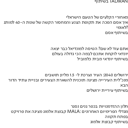
בשיתוף TADIRAN
מאחורי הקלעים של הטעם הישראלי
איך אסם הפכה את תקופת הצנע והמחסור הקשה של שנות ה-40 למותג
לאומי?
בשיתוף אסם
אתם עוד לא שם? הטיסה למונדיאל כבר יצאה
יונדאי לוקחת אתכם לבמה הכי גדולה בעולם
בשיתוף יונדאי מבית כלמוביל
ירושלים 2040: העיר נערכת ל- 1.5 מליון תושבים
מנכ"לית העירייה מציגה תוכנית להשארת הצעירים ובניית עתיד הדור
הבא
בשיתוף עיריית ירושלים
חלון ההזדמנויות בכפר גנים נסגר
קבוצת אלמוג מציגה את פרויקט MALA: מגדלי הפרימיום האחרונים
בפתח תקווה
בשיתוף קבוצת אלמוג