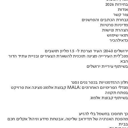
בחירות 2026
אודות
צור קשר
נבחרת הכתבים והפרשנים
מדיניות פרטיות
הצהרת נגישות
תנאי שימוש
כדאי
להכיר
ירושלים 2040: העיר נערכת ל- 1.5 מליון תושבים
מנכ"לית העירייה מציגה תוכנית להשארת הצעירים ובניית עתיד הדור
הבא
בשיתוף עיריית ירושלים
חלון ההזדמנויות בכפר גנים נסגר
קבוצת אלמוג מציגה את פרויקט MALA: מגדלי הפרימיום האחרונים
בפתח תקווה
בשיתוף קבוצת אלמוג
כך תחסכו בחשמל בלי להזיע
מהפכת האנרגיה של תדיראן: שליטה, אבטחת מידע וניהול אקלים חכם
בבית