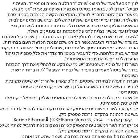
לוין הגיב על צעד של היועמ"שית: "ההחלטה צפויה ומחפירה. העיתוי
מביש". קודם לכן, בנאומו בטקס השבעת השופטים, אמר: "אני מבקש
במעמד הזה לומר לחבריי לוועדה, המלאכה הקשה הניצבת בפנינו טרם
הושלמה. נותרו עדיין מינויים שעלינו להשלים, ובראשם המינויים לבית
המשפט העליון. אני משוכנע שאם נגלה פתיחות ונכונות לפשרות, כפי
שגילינו עד עכשיו, נצליח להגיע להסכמות גם בעניינים האלה.
"לצערי, יש מי שמבקשים להחליף את דרך ההבנות בדרך של ביטול מעמדם
בוועדה של נבחרי הציבור, אשר הם המשקפים את הכרעת העם בבחירות.
הדבר נעשה באמצעות שטף של עתירות, שתכליתן ניצול האיפוק החקיקתי
שנדרש בעת מלחמה, כדי להעביר באופן חד צדדי את כלל סמכויות ניהול
הוועדה לידי ראשי המערכת המשפטית".
השר לוין על מינוי השופטים: "יש מי שמבקשים להחליף את דרך ההבנות
בדרך של ביטול מעמדם בוועדה של נבחרי הציבור" // דוברות הרשות
השופטת
חברת הוועדה לבחירת שופטים, חה"כ קארין אלהרר: "יש שיטה מקובלת
לבחירת נשיא לבית המשפט העליון בישראל - קוראים לה שיטת
הסניוריטי.
יש שיטה מקובלת לבחירת נשיא לבית המשפט העליון בישראל - קוראים
לה שיטת הסניוריטי.
אני קוראת לשר המשפטים להפסיק לאיים ובמקום זאת להוביל למינוי נשיא
בשיטה הנהוגה בהקדם, גרמת מספיק נזק.
— קארין אלהרר | Karine Elharrar🎗️ (@KElharrar)
June 23, 2024
אני קוראת לשר המשפטים להפסיק לאיים ובמקום זאת להוביל למינוי נשיא
בשיטה הנהוגה בהקדם, גרמת מספיק נזק״.
טעינו? נתקן! אם מצאתם טעות בכתבה, נשמח שתשתפו אותנו