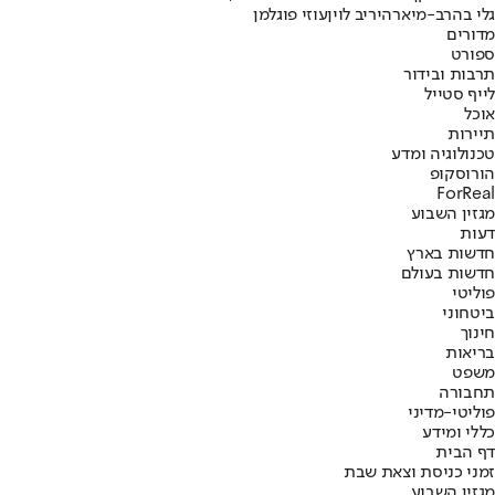
גלי בהרב-מיארה
יריב לוין
עוזי פוגלמן
מדורים
ספורט
תרבות ובידור
לייף סטייל
אוכל
תיירות
טכנולוגיה ומדע
הורוסקופ
ForReal
מגזין השבוע
דעות
חדשות בארץ
חדשות בעולם
פוליטי
ביטחוני
חינוך
בריאות
משפט
תחבורה
פוליטי-מדיני
כללי ומידע
דף הבית
זמני כניסת וצאת שבת
מגזין השבוע