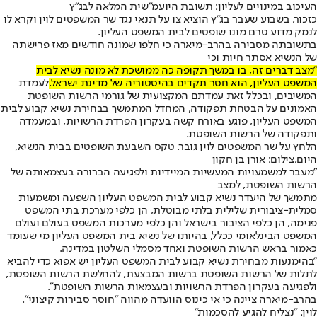
העיכוב במינויים לעליון: תשובת היועמ"שית המלאה לבג"ץ
כזכור, בשבוע שעבר בג"ץ הוציא צו על תנאי נגד שר המשפטים לוין וקרא לו
לנמק מדוע טרם מונו שופטים לבית המשפט העליון.
בתשובתה מסבירה בהרב-מיארה כי חלפו שמונה חודשים מאז פרישתה
של הנשיא אסתר חיות וכי
"מצב דברים זה, בו במשך תקופה כה ממושכת לא מונה נשיא לבית
המשפט העליון, הוא חסר תקדים בהיסטוריה של מדינת ישראל.
לעמדת
המשיבים, ובכלל זאת עמדתם המקצועית של גורמי הרשות השופטת
האמונים על הבטחת תפקודה, המחדל המתמשך בבחירת נשיא קבוע לבית
המשפט העליון, פוגע באורח קשה בעקרון הפרדת הרשויות, ובמעמדה
ותפקודה של הרשות השופטת.
הלחץ על שר המשפטים לוין גובר. טקס השבעת השופטים בבית הנשיא,
היום,צילום: אורן בן חקון
"מעבר למשמעויות המעשיות המיידיות ולפגיעה הברורה בעצמאותה של
הרשות השופטת, למצב
מתמשך של היעדר נשיא קבוע לבית המשפט העליון השפעה ומשמעות
סמלית-ציבורית שלילית בלתי מבוטלת, הן כלפי מערכת בתי המשפט
פנימה, הן כלפי הציבור בישראל והן כלפי מערכות המשפט בעולם ועולם
המשפט הבינלאומי ככלל, בהיותו של נשיא בית המשפט העליון מי שעומד
כאמור בראש הרשות השופטת ואחד מסמלי השלטון במדינה.
"בהימנעות מבחירת נשיא קבוע לבית המשפט העליון יש אפוא כדי להביא
לתלות של הרשות השופטת ברשות המבצעת, להחלשת הרשות השופטת,
ולפגיעה בעקרון הפרדת הרשויות ובעצמאות הרשות השופטת".
בהרב-מיארה ציינה כי אי כינוס הוועדה מהווה "חוסר סבירות קיצוני".
לוין: "נצליח להגיע להסכמות"