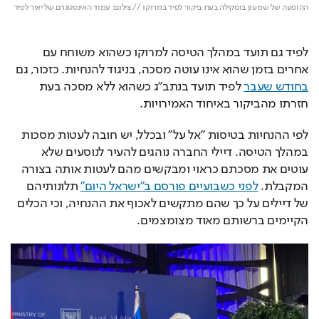
ההופעה של שמעון בוסקילה בעת ביקור לפיד במרוקו // צילום: עמוד האינסטגרם של יאיר לפיד
לפיד גם תועד במהלך הטיסה למרוקו כשהוא משוחח עם 
אחרים בזמן שהוא אינו עוטה מסכה, בניגוד להנחיות. כזכור, גם 
בחודש שעבר
 לפיד תועד בנתב"ג כשהוא ללא מסכה בעת 
חזרתו מהביקור באיחוד האמירויות.
לפי ההנחיות בטיסות "אל על" ובכלל, יש חובה לעטות מסכות 
במהלך הטיסה. דיילי החברה נוהגים להעיר לנוסעים שלא 
עוטים את מסכתם כראוי ומבקשים מהם לעטות אותה בצורה 
המקבלת. 
לפני כשבועיים פורסם ב"ישראל היום"
 תלונותיהם 
של דיילים על כך שהם מתקשים לאכוף את ההנחיה, וכי הכלים 
הקיימים ברשותם מאוד מצומצמים.