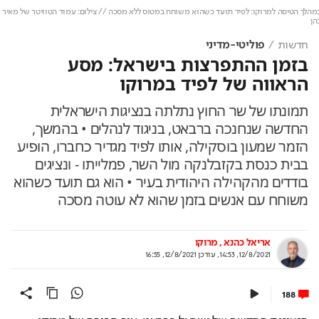
ך הטיסה למרוקו: לפיד תועד כשהוא משוחח במטוס ללא מסכה // צילום: עמוד הטוויטר של מאיר
חדשות
פוליטי-מדיני
בזמן ההתפרצות בישראל: מסע
הראווה של לפיד במרוקו
תמונתו של שר החוץ נתלתה בנציגות הישראלית
החדשה שנחנכה ברבאט, בניגוד לנהלים • בהמשך,
הזמר שמעון בוסקילה, אותו לפיד מגדיר כחברו, הופיע
בבית כנסת בקזבלנקה מול השר, פמלייתו - ונציגים
בודדים מהקהילה היהודית בעיר • הוא גם תועד כשהוא
משוחח עם אנשים בזמן שהוא לא עוטה מסכה
אריאל כהנא
, מרוקו
12/8/2021, 14:53
,
עודכן
12/8/2021, 16:55
188