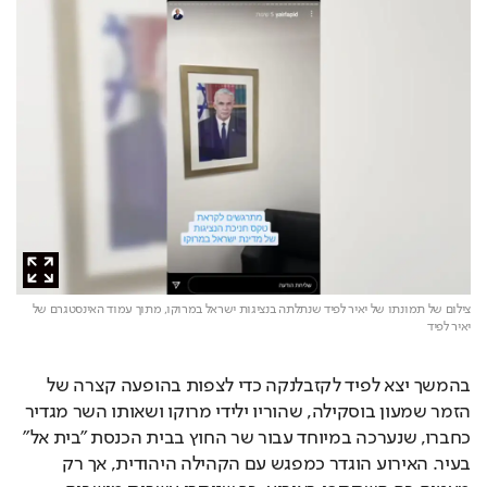
צילום של תמונתו של יאיר לפיד שנתלתה בנציגות ישראל במרוקו,
מתוך עמוד האינסטגרם של
יאיר לפיד
בהמשך יצא לפיד לקזבלנקה כדי לצפות בהופעה קצרה של 
הזמר שמעון בוסקילה, שהוריו ילידי מרוקו ושאותו השר מגדיר 
כחברו, שנערכה במיוחד עבור שר החוץ בבית הכנסת "בית אל" 
בעיר. האירוע הוגדר כמפגש עם הקהילה היהודית, אך רק 