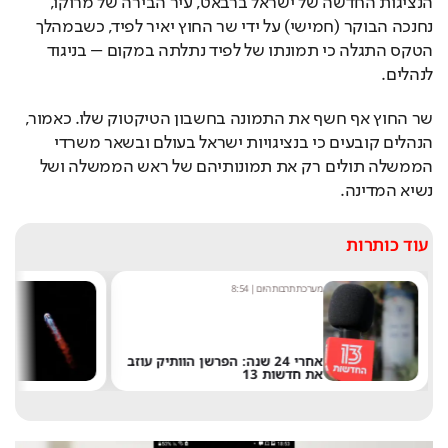
הנציגות החדשה של ישראל ברבאט, עיר הבירה של מרוקו, 
נחנכה הבוקר (חמישי) על ידי שר החוץ יאיר לפיד, כשבמהלך 
הטקס התגלה כי תמונתו של לפיד נתלתה במקום – בניגוד 
לנהלים.
שר החוץ אף חשף את התמונה בחשבון הטיקטוק שלו. כאמור, 
הנהלים קובעים כי בנציגויות ישראל בעולם ובשאר משרדי 
הממשלה תולים רק את תמונותיהם של ראש הממשלה ושל 
נשיא המדינה.
עוד כותרות
מערכת תרבות היום
|
8:54
שחר 
אחרי 24 שנה: הפרשן הוותיק עוזב
את חדשות 13
של 