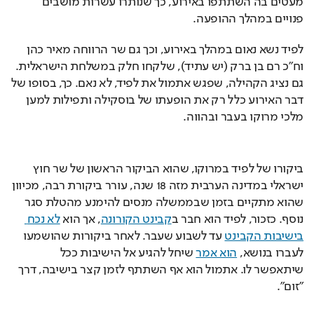
מעטים בה השתתפו באירוע, כך שנותרו עשרות מושבים 
פנויים במהלך ההופעה.
לפיד נשא נאום במהלך באירוע, וכך גם שר הרווחה מאיר כהן 
וח"כ רם בן ברק (יש עתיד), שלקחו חלק במשלחת הישראלית. 
גם נציג הקהילה, שפגש אתמול את לפיד, לא נאם. כך, בסופו של 
דבר האירוע כלל רק את הופעתו של בוסקילה ותפילות למען 
מלכי מרוקו בעבר ובהווה.
ביקורו של לפיד במרוקו, שהוא הביקור הראשון של שר חוץ 
ישראלי במדינה הערבית מזה 18 שנה, עורר ביקורת רבה, מכיוון 
שהוא מתקיים בזמן שבממשלה מנסים להימנע מהטלת סגר 
נוסף. כזכור, לפיד הוא חבר ב
קבינט הקורונה
, אך הוא 
לא נכח 
בישיבות הקבינט
 עד לשבוע שעבר. לאחר ביקורות שהושמעו 
לעברו בנושא, 
הוא אמר
 שיחל להגיע אל הישיבות ככל 
שיתאפשר לו. אתמול הוא אף השתתף לזמן קצר בישיבה, דרך 
"זום".
Loaded
: 
Unmute
97.59%