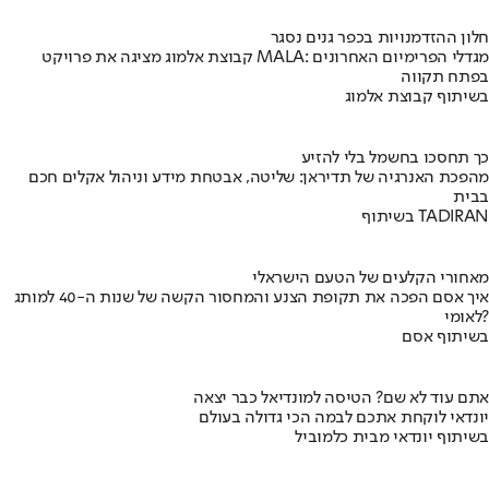
חלון ההזדמנויות בכפר גנים נסגר
קבוצת אלמוג מציגה את פרויקט MALA: מגדלי הפרימיום האחרונים
בפתח תקווה
בשיתוף קבוצת אלמוג
כך תחסכו בחשמל בלי להזיע
מהפכת האנרגיה של תדיראן: שליטה, אבטחת מידע וניהול אקלים חכם
בבית
בשיתוף TADIRAN
מאחורי הקלעים של הטעם הישראלי
איך אסם הפכה את תקופת הצנע והמחסור הקשה של שנות ה-40 למותג
לאומי?
בשיתוף אסם
אתם עוד לא שם? הטיסה למונדיאל כבר יצאה
יונדאי לוקחת אתכם לבמה הכי גדולה בעולם
בשיתוף יונדאי מבית כלמוביל