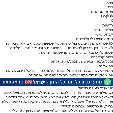
אוכל
מגזין
אנחנו מגייסים
English
X
חדשות
פוליטי-מדיני
קבינט שישי
תחיה נפשי בלי פלשתים
80 שנה אנחנו חיים בפיצול אישיות של שמשון המסכן • בדילמה בין היהודי
לישראלי ובין הבריון להומניסט – התשובות חזרו בארונות • "סליחה
שניצחנו", כתב קישון, הגיע הזמן שנחזור להתנצל
משה קלוגהפט
20/2/2025, 19:01
,עודכן
21/2/2025, 05:03
0
השמעה
מימין למעלה: אלעד והדס פוגל, יהונתן פלמר, כפיר ואריאל ביבס, שלהבת
פס. מפלצות ליד בתינו. צילום: מהאלבומים המשפחתיים
אני אלוף העולם בליפול
כשהאלוף עזר ויצמן היה צריך לצאת לוושינגטון לשכנע את הממשל לספק
לישראל מטוסי פאנטום, הוא נפגש עם ראש הממשלה לוי אשכול לתדרוך
אחרון. "מה עדיף?" שאל עייזר, "להציג את עצמנו כחזקים שמבקשים בעלת
ברית, או כחלשים שצריכים הצלה?"
תשובתו של אשכול נכנסה להיסטוריה. "שמשון דער נעבעך", ענה לו.