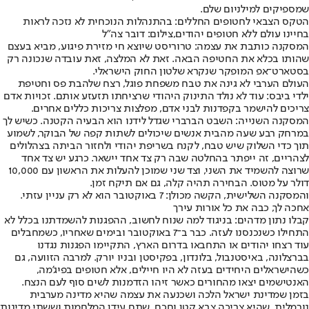
שמספיקים למילניום שלם.
הטקס הצבאי לחטופים החללים: בהתנהלות הנוכחית לא נזכה לראות
בחיינו עולם ללא חטופים יהודים,צילום: דובר צה"ל
המסקנה כותבת את עצמה: טרוריסט שיוצא חי מזירת פיגוע, מביא בעצם
שהותו בכלא את החטיפה הבאה. זאת לא המלצה, זאת עובדה שנכונה רק
בסטארט־אפ המופקר שנקרא שלטון החוק הישראלי.
העולם הערבי לא גינה את טבח משפחת פוגל, רצח שלהבת פס וחטיפת
ילדי ביבס: עוד לא נולד התינוק היהודי שרציחתו תזעזע אותם. זכויות אדם
צריכים להישמר בקפדנות לבני אדם, מפלצות צריכות כללים אחרים.
המסקנה השנייה: השבט הברברי שגדל לידנו הוא הבעיה הקטנה. כשיש לך
במרחק רבע שעה מהבית אנשים שיכולים לשתות קפה של הבוקר, לשמוע
תוך כדי השלוק שיש טבח, לקנח בשריפת יהודי ולחזור הביתה בצהלולים
לצהריים, זה ייפתר בהחלטה שבה רק צד אחד יישאר. כרגע יש צד אחד
שרוצה להשמיד את השני, וצד שני שמוכן להעלות את הראשון עם 10,000
דולר על מטוס. הבחירה תהיה קלה, גם אם תיקח זמן.
והמסקנה השלישית, הקשה מכולן: 7 באוקטובר הוא לא רק עניין עזתי.
אחכה לך, כבה את כל אורות עירך
קבלו נתון מדהים: בניגוד למה שנוח לחשוב, ההפגנות להשמדתנו בכלל לא
התחילו כשנכנסנו לעזה. כבר ב־7 באוקטובר ובימים שאחריו, כשמחבלים
עוד רצחו יהודים או התחבאו בדרום הארץ, התקיימו הפגנות נגדנו
בברצלונה, באיסטנבול, בלונדון, בפקיסטן ובניו יורק. למרבה הזוועה, גם
כשהישראלים היחידים בעזה לא היו חיילים, אלא חטופים בפיג'מה,
האנטישמים יצאו מהחורים כאשר זיהו הזדמנות לשים סוף לעם הנצח.
בזמן שמדינת ישראל הלכה ושכנעה את עצמה שהיא מדינה מערבית
נורמלית, שהיא צריכה צבא קטן וחכם, שתם עידן המלחמות וששתי מדינות