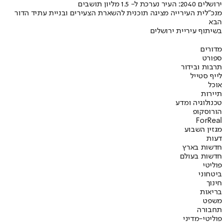
ירושלים 2040: העיר נערכת ל- 1.5 מליון תושבים
מנכ"לית העירייה מציגה תוכנית להשארת הצעירים ובניית עתיד הדור
הבא
בשיתוף עיריית ירושלים
מדורים
ספורט
תרבות ובידור
לייף סטייל
אוכל
תיירות
טכנולוגיה ומדע
הורוסקופ
ForReal
מגזין השבוע
דעות
חדשות בארץ
חדשות בעולם
פוליטי
ביטחוני
חינוך
בריאות
משפט
תחבורה
פוליטי-מדיני