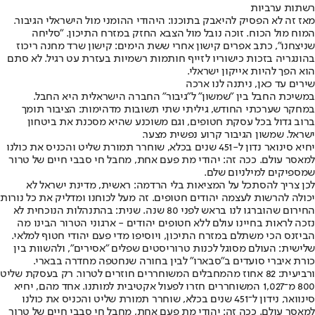
רשתות ערביות
מאז זה לא הפסיק להיאבק בתוכנו: היהודי ההומני מול הישראלי הגיבור.
המוח מול הכוח. זוכה נובל מול הצבא החזק במזרח התיכון. "סליחה
שניצחנו", כתב אפרים קישון אחרי ששת הימים: קישון שרד מחנה ריכוז
בהונגריה בזכות כישוריו לזייף חותמות רשמיות בעזרת עט רגיל. לא סתם
הוא הפך להיות אייקון ישראלי.
שירים עד כאן, ניתנה לנו ארכה
במשיכת החבל בין "שמשון" ל"גיבור" החברה הישראלית היא החבל.
במחקר שערכתי החודש, גיליתי שתי תשובות מדהימות: הציבור תומך
ברוב גדול בכל עסקת חטופים, וגם משוכנע שהיא מסכנת את ביטחון
ישראל. שמשון הגיבור קרוע נפשית מצער.
יחיא סינואר נדון ל-451 שנים בכלא, שוחרר תמורת שליט והכניס את כולנו
למאסר עולם. ככה זה: יהודי מת פעם אחת, מחבל חי סבבי חיים של טרור
שמספיקים למילניום שלם.
לכן צריך להסתכל על המציאות בלי הרדמה: ראשית, מדינת ישראל לא
יכולה להרשות לעצמה יהודים חטופים. זה מעל לכוחנו ומדליק את כל נורות
החירום שהוברגו לנו בראש לפני 80 שנה. שנית: בהתנהלות הנוכחית לא
נזכה לראות בחיינו עולם ללא חטופים יהודים - ארגוני הטרור הבינו מה
הביזנס הכי משתלם במזרח התיכון, ויוסיפו מדי פעם יהודי חטוף למלאי.
שלישית: העולם מסוגל לכנות טרוריסטים שפלים "אסירים", ולהשוות בין
כורת איברי סועדים ב"סבארו" לבין בחורה שנחטפה מחדרה בבארי.
ורביעית: 82 אחוז מהמחבלים המשוחררים חוזרים לטרור. רק בעסקת שליט
800 מ־1,027 המשוחררים חזרו לפעול אקטיבית למותנו. אחד מהם, יחיא
סינוואר, נידון ל־451 שנים בכלא, שוחרר תמורת שליט והכניס את כולנו
למאסר עולם. ככה זה: יהודי מת פעם אחת, מחבל חי סבבי חיים של טרור