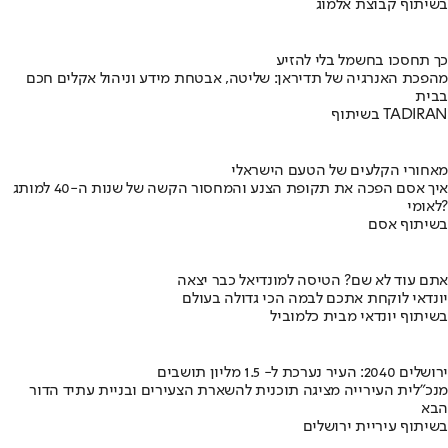
בשיתוף קבוצת אלמוג
כך תחסכו בחשמל בלי להזיע
מהפכת האנרגיה של תדיראן: שליטה, אבטחת מידע וניהול אקלים חכם
בבית
בשיתוף TADIRAN
מאחורי הקלעים של הטעם הישראלי
איך אסם הפכה את תקופת הצנע והמחסור הקשה של שנות ה-40 למותג
לאומי?
בשיתוף אסם
אתם עוד לא שם? הטיסה למונדיאל כבר יצאה
יונדאי לוקחת אתכם לבמה הכי גדולה בעולם
בשיתוף יונדאי מבית כלמוביל
ירושלים 2040: העיר נערכת ל- 1.5 מליון תושבים
מנכ"לית העירייה מציגה תוכנית להשארת הצעירים ובניית עתיד הדור
הבא
בשיתוף עיריית ירושלים