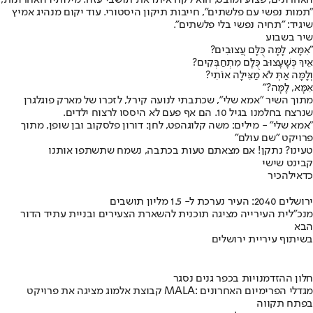
"תמות נפשי עם פלשתים", חייבות תיקון היסטורי. עוד יקום מנהיג אמיץ
שיגיד: "תחיה נפשי בלי פלשתים".
שיר בשבוע
"אִמָּא, לָמָּה כֻּלָּם עֲצוּבִים?
אֵיךְ כְּשָׁעָצוּב כֻּלָּם מִתְחַבְּקִים?
וְלָמָּה אַתְּ לֹא מַצִּילָה אוֹתִי?
אִמָּא, לָמָּה?"
מתוך השיר "אמא שלי", שכתבתי לנועה קירל, לזכרו של מארק פוגלגרן
שנרצח בחלמנו בגיל 10. הם אף פעם לא היססו לרצוח ילדים.
"אמא שלי" - מילים: משה קלוגהפט, לחן: דורון פלסקוב ובן שופן, מתוך
פרויקט "שם עולם"
טעינו? נתקן! אם מצאתם טעות בכתבה, נשמח שתשתפו אותנו
קבינט שישי
כדאי
להכיר
ירושלים 2040: העיר נערכת ל- 1.5 מליון תושבים
מנכ"לית העירייה מציגה תוכנית להשארת הצעירים ובניית עתיד הדור
הבא
בשיתוף עיריית ירושלים
חלון ההזדמנויות בכפר גנים נסגר
קבוצת אלמוג מציגה את פרויקט MALA: מגדלי הפרימיום האחרונים
בפתח תקווה