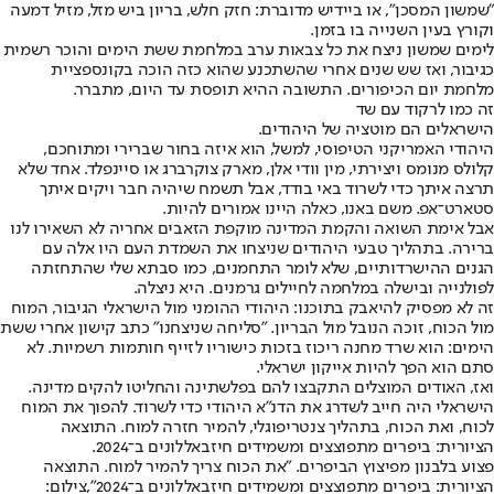
"שמשון המסכן", או ביידיש מדוברת: חזק חלש, בריון ביש מזל, מזיל דמעה
וקורץ בעין השנייה בו בזמן.
לימים שמשון ניצח את כל צבאות ערב במלחמת ששת הימים והוכר רשמית
כגיבור, ואז שש שנים אחרי שהשתכנע שהוא כזה הוכה בקונספציית
מלחמת יום הכיפורים. התשובה ההיא תופסת עד היום, מתברר.
זה כמו לרקוד עם שד
הישראלים הם מוטציה של היהודים.
היהודי האמריקני הטיפוסי, למשל, הוא איזה בחור שברירי ומתוחכם,
קלולס מנומס ויצירתי, מין וודי אלן, מארק צוקרברג או סיינפלד. אחד שלא
תרצה איתך כדי לשרוד באי בודד, אבל תשמח שיהיה חבר ויקים איתך
סטארט־אפ. משם באנו, כאלה היינו אמורים להיות.
אבל אימת השואה והקמת המדינה מוקפת הזאבים אחריה לא השאירו לנו
ברירה. בתהליך טבעי היהודים שניצחו את השמדת העם היו אלה עם
הגנים ההישרדותיים, שלא לומר התחמנים, כמו סבתא שלי שהתחזתה
לפולנייה ובישלה במלחמה לחיילים גרמנים. היא ניצלה.
זה לא מפסיק להיאבק בתוכנו: היהודי ההומני מול הישראלי הגיבור, המוח
מול הכוח, זוכה הנובל מול הבריון. "סליחה שניצחנו" כתב קישון אחרי ששת
הימים: הוא שרד מחנה ריכוז בזכות כישוריו לזייף חותמות רשמיות. לא
סתם הוא הפך להיות אייקון ישראלי.
ואז, האודים המוצלים התקבצו להם בפלשתינה והחליטו להקים מדינה.
הישראלי היה חייב לשדרג את הדנ"א היהודי כדי לשרוד. להפוך את המוח
לכוח, ואת הכוח, בתהליך צנטריפוגלי, להמיר חזרה למוח. התוצאה
הציורית: ביפרים מתפוצצים ומשמידים חיזבאללונים ב־2024.
פצוע בלבנון מפיצוץ הביפרים. "את הכוח צריך להמיר למוח. התוצאה
הציורית: ביפרים מתפוצצים ומשמידים חיזבאללונים ב־2024",צילום: