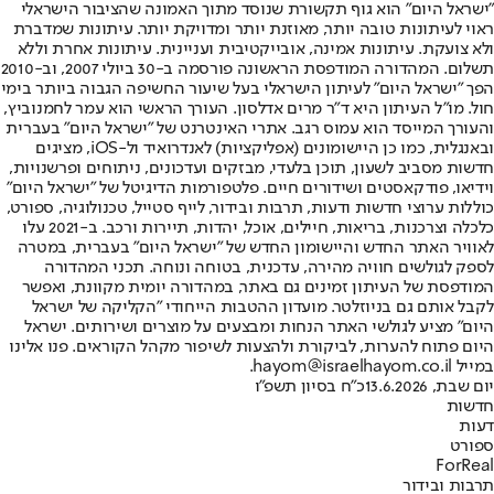
"ישראל היום" הוא גוף תקשורת שנוסד מתוך האמונה שהציבור הישראלי
ראוי לעיתונות טובה יותר, מאוזנת יותר ומדויקת יותר. עיתונות שמדברת
ולא צועקת. עיתונות אמינה, אובייקטיבית ועניינית. עיתונות אחרת וללא
תשלום. המהדורה המודפסת הראשונה פורסמה ב-30 ביולי 2007, וב-2010
הפך "ישראל היום" לעיתון הישראלי בעל שיעור החשיפה הגבוה ביותר בימי
חול. מו"ל העיתון היא ד"ר מרים אדלסון. העורך הראשי הוא עמר לחמנוביץ,
והעורך המייסד הוא עמוס רגב. אתרי האינטרנט של "ישראל היום" בעברית
ובאנגלית, כמו כן היישומונים (אפליקציות) לאנדרואיד ול-iOS, מציגים
חדשות מסביב לשעון, תוכן בלעדי, מבזקים ועדכונים, ניתוחים ופרשנויות,
וידיאו, פודקאסטים ושידורים חיים. פלטפורמות הדיגיטל של "ישראל היום"
כוללות ערוצי חדשות ודעות, תרבות ובידור, לייף סטייל, טכנולוגיה, ספורט,
כלכלה וצרכנות, בריאות, חיילים, אוכל, יהדות, תיירות ורכב. ב-2021 עלו
לאוויר האתר החדש והיישומון החדש של "ישראל היום" בעברית, במטרה
לספק לגולשים חוויה מהירה, עדכנית, בטוחה ונוחה. תכני המהדורה
המודפסת של העיתון זמינים גם באתר, במהדורה יומית מקוונת, ואפשר
לקבל אותם גם בניוזלטר. מועדון ההטבות הייחודי "הקליקה של ישראל
היום" מציע לגולשי האתר הנחות ומבצעים על מוצרים ושירותים. ישראל
היום פתוח להערות, לביקורת ולהצעות לשיפור מקהל הקוראים. פנו אלינו
במייל hayom@israelhayom.co.il.
יום שבת, 13.6.2026
כ"ח בסיון תשפ"ו
חדשות
דעות
ספורט
ForReal
תרבות ובידור