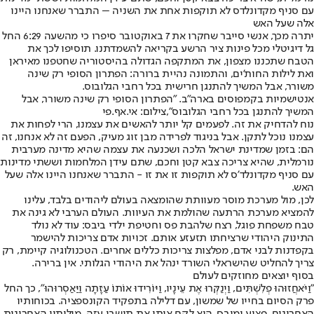
עם סניף מקדונלדס לא תוקפות אחת את השניה – התברר שאנחנו היינו
אלה שעל האש
יתרה מכך, אנשי סייבר שחקרו את 7 באוקטובר סיפרו כי מהשעה 6:29 החל
גל דיגיטלי מכל פינות ציר הרשע בקריאה להשמדתנו. תוסיפו לכך את
הטבח שתכננו מצפון, את המתקפה הגדולה בהיסטוריה שחטפנו מאיראן
ואת לילות החות'ים, והתמונה נהיית ברורה: הפתרון הסופי רק שינה
משורר, אבל המשיך להתנגן חרישית בכל רחבי הגלובוס.
אנטישמיות בקמפוסים בארה"ב. "הפתרון הסופי רק שינה משורר, אבל
המשיך להתנגן בכל רחבי הגלובוס",צילום: אי.אף.פי
נוח להדחיק את זה. לפעמים קל יותר להאשים את עצמנו, הרי לפחות את
עצמנו נוכל לתקן. אבל בניגוד לפרידה מבן זוג מעיק, הפעם זה לא אנחנו, זה
הם: בזמן שמדינת ישראל הלכה ושכנעה את עצמה שהיא מדינה מערבית
נורמלית, שהיא צריכה צבא קטן וחכם, שתם עידן המלחמות וששתי מדינות
עם סניף מקדונלד'ס לא תוקפות זו את זו - התברר שאנחנו היינו אלה שעל
האש.
לכן, מול מערכת מוסר מעוותת שהומצאה בעולם ליהודים בלבד, עלינו
להמציא מערכת הרתעה שהולמת את העיוות. העולם הערבי לא גינה את
טבח משפחת פוגל, רצח שלהבת פס וחטיפת ילדי ביבס: עוד לא נולד
התינוק היהודי שרציחתו תזעזע אותם. זכויות אדם צריכות להישמר
בקפדנות לבני אדם, מפלצות צריכות כללים אחרים. הטכנולוגיה קיימת, רק
צריך להחליט שהישראלי השורד ינהל את היהודי הגלותי. אין ברירה.
בסוף יוצאים מחוזקים לעולם
"וַיֹּאחֲזוּהוּ פְלִשְׁתִּים, וַיְנַקְּרוּ אֶת עֵינָיו, וַיּוֹרִידוּ אוֹתוֹ עַזָּתָה וַיַּאַסְרוּהוּ", כך החל
פרק הסיום בחייו של שמשון, עם דלילה בתפקיד הקונספציה. בכוחותיו
האחרונים, פצוע ומובס, הוא לקח איתו את תושבי עזה. מילותיו האחרונות,