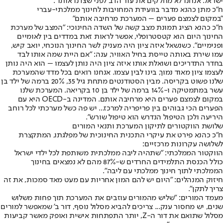
ישראל. אנחנו לא מחלקים את עור הדב לפני שצדנו אותו".
ח"כ מתן כהנא מדבר בוועידת המחויבות לחינוך ממלכתי-עברי
"במקום לצמצם פערים – המערכת מרחיבה אותם״
ח״כ כהנא הציג תמונת מצב קשה של השדה החינוכי: ״המצב של מערכת
החינוך היום הוא קטסטרופלי, אפשר לראות זאת במדדים בין לאומיים
ופנימיים״. כשנשאל איזה ציון היה מעניק לשר החינוך הנוכחי, יואב קיש,
עמו שירת באותה טייסת בחיל האוויר, ענה: ״אם היית שמה אותו לבד
בחדר התדריכים ושואלת אותו איזה ציון היה נותן לעצמו – הוא היה נותן
לעצמו ציון מאוד נמוך, בינו לבין עצמו. אנחנו רואים בכל מדד שהמערכת
שלנו פשוט בקריסה. מבין הסטודנטים מתחת גיל 35, 20% ברמה של ילד בן
עשר במתמטיקה ו-14% ברמה של ילד בן 10 בקריאה. המערכת שלנו
במקום לצמצם פערים היא מרחיבה אותם. המדינה ב-OECD היא עם
הפערים הכי גבוהים בין פריפריה למרכז... יש פה כשל מערכתי לכל רוחב
היריעה ולכן הטיפול הנדרש הוא טיפול שורש״.
שלושת הווקטורים לתיקון המערכת ותנאי המורים
ח״כ כהנא פירט את עיקרי התכנית החינוכית של מפלגתו, המתקצרת
לשלושה עקרונות מרכזיים:
הווקטור הממלכתי: ״שתהיה ליבה ממלכתית משותפת לכל ילדי ישראל
כולל הכנסת התלמידים החרדים ש-87% מהם לא נמצאים בחינוך
הממלכתי לתוך חינוך ממלכתי עם ליבה״.
חיזוק המנהלים: ״היום יש להם המון אחריות עם מעט מאד סמכות, את זה
צריך לתקן״.
מעמד המורים: ״שליש מהמורים עוזבים את המערכת תוך פחות משלוש
שנים, יש מחסור ענק... צריכים להביא מסלול נוסף, דור ב' שמאפשר למורים
מסלול שתואם את דור ה-Z, יותר התפתחות אישית ואופק מאשר קביעות