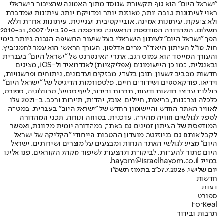
"ישראל היום" הוא גוף תקשורת שנוסד מתוך האמונה שהציבור הישראלי
ראוי לעיתונות טובה יותר, מאוזנת יותר ומדויקת יותר. עיתונות שמדברת
ולא צועקת. עיתונות אמינה, אובייקטיבית ועניינית. עיתונות אחרת וללא
תשלום. המהדורה המודפסת הראשונה פורסמה ב-30 ביולי 2007, וב-2010
הפך "ישראל היום" לעיתון הישראלי בעל שיעור החשיפה הגבוה ביותר בימי
חול. מו"ל העיתון היא ד"ר מרים אדלסון. העורך הראשי הוא עמר לחמנוביץ,
והעורך המייסד הוא עמוס רגב. אתרי האינטרנט של "ישראל היום" בעברית
ובאנגלית, כמו כן היישומונים (אפליקציות) לאנדרואיד ול-iOS, מציגים
חדשות מסביב לשעון, תוכן בלעדי, מבזקים ועדכונים, ניתוחים ופרשנויות,
וידיאו, פודקאסטים ושידורים חיים. פלטפורמות הדיגיטל של "ישראל היום"
כוללות ערוצי חדשות ודעות, תרבות ובידור, לייף סטייל, טכנולוגיה, ספורט,
כלכלה וצרכנות, בריאות, חיילים, אוכל, יהדות, תיירות ורכב. ב-2021 עלו
לאוויר האתר החדש והיישומון החדש של "ישראל היום" בעברית, במטרה
לספק לגולשים חוויה מהירה, עדכנית, בטוחה ונוחה. תכני המהדורה
המודפסת של העיתון זמינים גם באתר, במהדורה יומית מקוונת, ואפשר
לקבל אותם גם בניוזלטר. מועדון ההטבות הייחודי "הקליקה של ישראל
היום" מציע לגולשי האתר הנחות ומבצעים על מוצרים ושירותים. ישראל
היום פתוח להערות, לביקורת ולהצעות לשיפור מקהל הקוראים. פנו אלינו
במייל hayom@israelhayom.co.il.
יום שלישי, 7.7.2026
כ"ב בתמוז תשפ"ו
חדשות
דעות
ספורט
ForReal
תרבות ובידור