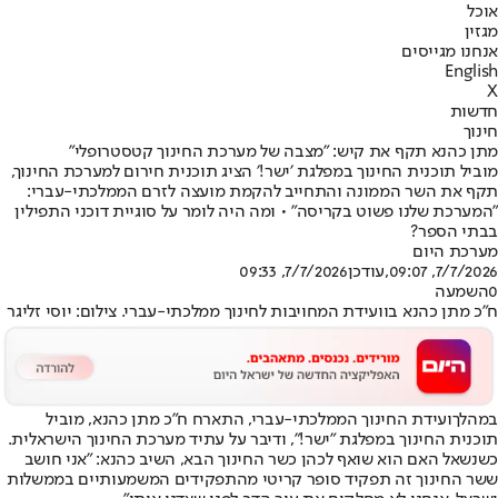
אוכל
מגזין
אנחנו מגייסים
English
X
חדשות
חינוך
מתן כהנא תקף את קיש: "מצבה של מערכת החינוך קטסטרופלי"
מוביל תוכנית החינוך במפלגת ׳ישר!׳ הציג תוכנית חירום למערכת החינוך,
תקף את השר הממונה והתחייב להקמת מועצה לזרם הממלכתי-עברי:
״המערכת שלנו פשוט בקריסה" • ומה היה לומר על סוגיית דוכני התפילין
בבתי הספר?
מערכת היום
7/7/2026, 09:07
,עודכן
7/7/2026, 09:33
0
השמעה
ח"כ מתן כהנא בוועידת המחויבות לחינוך ממלכתי-עברי. צילום: יוסי זליגר
במהלך
ועידת החינוך הממלכתי-עברי
, התארח ח״כ מתן כהנא, מוביל
תוכנית החינוך במפלגת "ישר!", ודיבר על עתיד מערכת החינוך הישראלית.
כשנשאל האם הוא שואף לכהן כשר החינוך הבא, השיב כהנא: ״אני חושב
ששר החינוך זה תפקיד סופר קריטי מהתפקידים המשמעותיים בממשלות