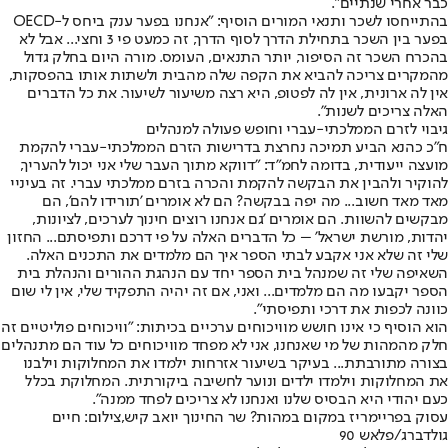
כבר אחרי שנתיים״.
בהתייחסו לשכר ותנאי המורים הוסיף: ״אנחנו בפער ענק ביחס ל-OECD
בפער בין השכר בתחילת הדרך לסוף הדרך, זה כמעט פי 3 וחצי... אבל לא
בהכרח השכר זה הסיפור, יותר התנאים, העומס. מורה היום בחלק גדול
מהמקרים צריכה להביא את הקפה שלה מהבית ולשתות אותו בהפסקות,
אין לה ארונית, אין לה לפטופ, היא רצה משיעור לשיעור. את כל הדברים
האלה צריכים לשנות״.
גיבוי לזרם הממלכתי-עברי וחופש פעולה למנהלים
ח״כ כהנא הביע תמיכה נחרצת בדרישות הזרם הממלכתי-עברי להקמת
מועצה ייעודית, בדומה לחמ״ד: ״דווקא מתוך העבר שלי אני יכול להעריך,
להוקיר ולהבין את הבקשה להקמת והכרה בזרם ממלכתי עברי. זה בעיניי
מאד מאד חשוב... מה יפה בבקשה? הם לא אומרים 'תורידו להם', הם
מבקשים להשוות. הם אומרים 'גם אנחנו רוצים חינוך לערכים, לציונות,
יהדות, מורשת ישראל' – כל הדברים האלה על פי דרכם ותפיסתם... החזון
שלי זה שלא אני אקבע לבתי הספר איך הם מלמדים את התכנים האלה.
השאיפה שלי זה שמנהל בית הספר יחד עם הנהגת ההורים והנהלת בית
הספר יקבעו מה הם מלמדים... ואני, אם זה יהיה התפקיד שלי, אין לי שום
כוונה לכפות את דרכי ותפיסתי״.
הוא הוסיף כי אינו חושש מוויכוחים ערכיים בכיתות: ״וויכוחים פוליטיים זה
חלק מהמהות של מי שאנחנו, אני לא מפחד מוויכוחים כל עוד הם מתנהלים
בצורה מתורבתת... בעיקר בשיעור אזרחות ילמדו את המחלוקות וילבנו
את המחלוקות וילמדו ילדים ונוער לחשיבה ביקורתית. המחלוקת בכלל
כעם יהודי היא הבסיס שלנו ואנחנו לא צריכים לפחד ממנה״.
עסוק בפריימריז במקום במהות? שר החינוך יואב קיש,צילום: חיים
גולדברג/פלאש 90