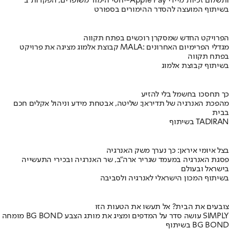
יחסי הימור משופרים, הפקדות ב-Apple Pay ותשלום זכיות מיידי
בשיתוף המועצה להסדר ההימורים בספורט
הפרויקט החדש שמסקרן רוכשים בפתח תקווה
קבוצת אלמוג מציגה את פרויקט MALA: מגדלי הפרימיום האחרונים
בפתח תקווה
בשיתוף קבוצת אלמוג
כך תחסכו בחשמל בלי להזיע
מהפכת האנרגיה של תדיראן: שליטה, אבטחת מידע וניהול אקלים חכם
בבית
בשיתוף TADIRAN
בצל איומי איראן: כך נערך משק האנרגיה
פסגת האנרגיה במעמד שגריר ארה"ב, שר האנרגיה ובכירי התעשייה
בישראל ובעולם
בשיתוף המכון הישראלי לאנרגיה ולסביבה
צובעים את הבית? אל תעשו את הטעות הזו
מומחה BG BOND עושה סדר על המדפים ומציג את מותג הצבע SIMPLY
בשיתוף BG BOND