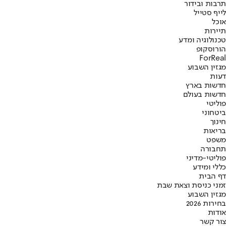
תרבות ובידור
לייף סטייל
אוכל
תיירות
טכנולוגיה ומדע
הורוסקופ
ForReal
מגזין השבוע
דעות
חדשות בארץ
חדשות בעולם
פוליטי
ביטחוני
חינוך
בריאות
משפט
תחבורה
פוליטי-מדיני
כללי ומידע
דף הבית
זמני כניסת וצאת שבת
מגזין השבוע
בחירות 2026
אודות
צור קשר