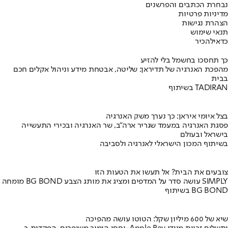
נבחרת הכתבים והפרשנים
מדיניות פרטיות
הצהרת נגישות
תנאי שימוש
כדאי
להכיר
כך תחסכו בחשמל בלי להזיע
מהפכת האנרגיה של תדיראן: שליטה, אבטחת מידע וניהול אקלים חכם
בבית
בשיתוף TADIRAN
בצל איומי איראן: כך נערך משק האנרגיה
פסגת האנרגיה במעמד שגריר ארה"ב, שר האנרגיה ובכירי התעשייה
בישראל ובעולם
בשיתוף המכון הישראלי לאנרגיה ולסביבה
צובעים את הבית? אל תעשו את הטעות הזו
מומחה BG BOND עושה סדר על המדפים ומציג את מותג הצבע SIMPLY
בשיתוף BG BOND
שיא של 600 מיליון שקל: הטוטו עושה מהפיכה