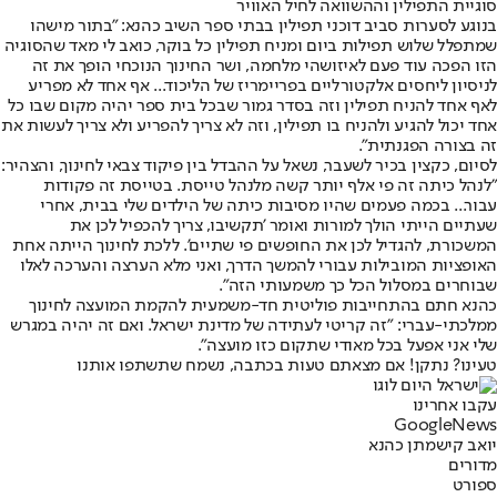
סוגיית התפילין וההשוואה לחיל האוויר
בנוגע לסערות סביב דוכני תפילין בבתי ספר השיב כהנא: ״בתור מישהו
שמתפלל שלוש תפילות ביום ומניח תפילין כל בוקר, כואב לי מאד שהסוגיה
הזו הפכה עוד פעם לאיזושהי מלחמה, ושר החינוך הנוכחי הופך את זה
לניסיון ליחסים אלקטורליים בפריימריז של הליכוד... אף אחד לא מפריע
לאף אחד להניח תפילין וזה בסדר גמור שבכל בית ספר יהיה מקום שבו כל
אחד יכול להגיע ולהניח בו תפילין, וזה לא צריך להפריע ולא צריך לעשות את
זה בצורה הפגנתית״.
לסיום, כקצין בכיר לשעבר, נשאל על ההבדל בין פיקוד צבאי לחינוך, והצהיר:
״לנהל כיתה זה פי אלף יותר קשה מלנהל טייסת. בטייסת זה פקודות
עבור... בכמה פעמים שהיו מסיבות כיתה של הילדים שלי בבית, אחרי
שעתיים הייתי הולך למורות ואומר 'תקשיבו, צריך להכפיל לכן את
המשכורת, להגדיל לכן את החופשים פי שתיים'. ללכת לחינוך הייתה אחת
האופציות המובילות עבורי להמשך הדרך, ואני מלא הערצה והערכה לאלו
שבוחרים במסלול הכל כך משמעותי הזה״.
כהנא חתם בהתחייבות פוליטית חד-משמעית להקמת המועצה לחינוך
ממלכתי-עברי: ״זה קריטי לעתידה של מדינת ישראל. ואם זה יהיה במגרש
שלי אני אפעל בכל מאודי שתקום כזו מועצה״.
טעינו? נתקן! אם מצאתם טעות בכתבה, נשמח שתשתפו אותנו
עקבו אחרינו
G
o
o
g
l
e
News
יואב קיש
מתן כהנא
מדורים
ספורט