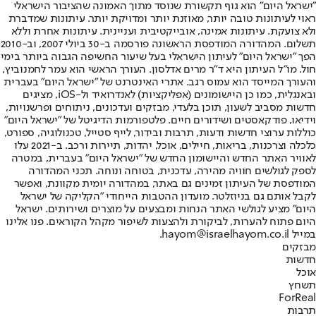
"ישראל היום" הוא גוף תקשורת שנוסד מתוך האמונה שהציבור הישראלי
ראוי לעיתונות טובה יותר, מאוזנת יותר ומדויקת יותר. עיתונות שמדברת
ולא צועקת. עיתונות אמינה, אובייקטיבית ועניינית. עיתונות אחרת וללא
תשלום. המהדורה המודפסת הראשונה פורסמה ב-30 ביולי 2007, וב-2010
הפך "ישראל היום" לעיתון הישראלי בעל שיעור החשיפה הגבוה ביותר בימי
חול. מו"ל העיתון היא ד"ר מרים אדלסון. העורך הראשי הוא עמר לחמנוביץ,
והעורך המייסד הוא עמוס רגב. אתרי האינטרנט של "ישראל היום" בעברית
ובאנגלית, כמו כן היישומונים (אפליקציות) לאנדרואיד ול-iOS, מציגים
חדשות מסביב לשעון, תוכן בלעדי, מבזקים ועדכונים, ניתוחים ופרשנויות,
וידיאו, פודקאסטים ושידורים חיים. פלטפורמות הדיגיטל של "ישראל היום"
כוללות ערוצי חדשות ודעות, תרבות ובידור, לייף סטייל, טכנולוגיה, ספורט,
כלכלה וצרכנות, בריאות, חיילים, אוכל, יהדות, תיירות ורכב. ב-2021 עלו
לאוויר האתר החדש והיישומון החדש של "ישראל היום" בעברית, במטרה
לספק לגולשים חוויה מהירה, עדכנית, בטוחה ונוחה. תכני המהדורה
המודפסת של העיתון זמינים גם באתר, במהדורה יומית מקוונת, ואפשר
לקבל אותם גם בניוזלטר. מועדון ההטבות הייחודי "הקליקה של ישראל
היום" מציע לגולשי האתר הנחות ומבצעים על מוצרים ושירותים. ישראל
היום פתוח להערות, לביקורת ולהצעות לשיפור מקהל הקוראים. פנו אלינו
במייל hayom@israelhayom.co.il.
מבזקים
חדשות
אוכל
תשחץ
ForReal
תרבות