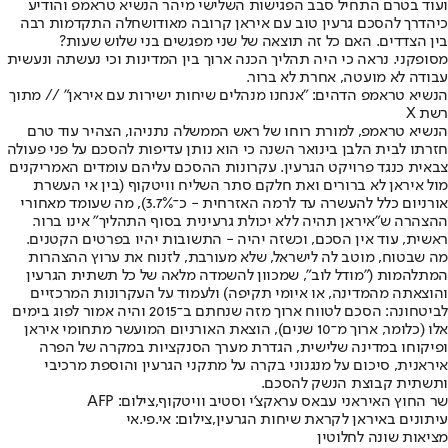
ועוד בטרם התחיל סבב הפגישות השלישי מיהר הנשיא טראמפ והודיע
כי
הדרך להסכם גרעין טוב עם איראן קרובה מאוד
ושחלה התקדמות רבה
בין הצדדים. האם כל זה תוצאה של שני מפגשים בני שלוש שעות?
מסופקני. נראה כי היה תהליך הכנה ארוך בין המדינות וכי נעשתה ונעשית
עבודה לא מועטה, אחרת לא ברור.
הנשיא טראמפ הדהים: "אנחנו מנהלים שיחות ישירות עם איראן" // מתוך
רשת X
הנשיא טראמפ, למורת רוחו של ראש הממשלה נתניהו, הצהיר עוד טרם
חזרתו לבית הלבן בינואר השנה כי הוא נותן עדיפות להסכם על פני פעולה
צבאית כנגד פרויקט הגרעין. עקרונות ההסכם עליהם עומדים האמריקנים
מול איראן לא ברורים ואת חלקם סתר השליח וויטקוף (בין אי העשרת
אורניום כלל להעשרה עד לרמה האזרחית - כ־3.7%), מה שעומד מאחורי
ההצהרה ש"איראן תהיה ללא יכולת גרעינית בסוף התהליך" אינו ברור.
ראשית, עוד אין הסכם, וכשזה יהיה - התשובות יהיו בפרטים הקטנים.
מה שבטוח, מוטב לה לישראל, שלא מעורבת, לזנוח את ערוץ ההצהרות
המתלהמות ("מודל לוב", שמכוון להשמדה מלאה של כל תשתית הגרעין
והוצאתה מהמדינה, או איומי תקיפה) ולעמוד על העקרונות המרכזיים
לביטחונה: הסכם לטווח ארוך מזה שנחתם ב־2015 והיה אמור לפוג בימים
אלו (כלומר, ארוך מ־10 שנים), הוצאת האורניום המועשר מתחומי איראן
ופיקוחו במדינה שלישית, הגדרת מערך הסנקציות במקרה של הפרה
איראנית, סיכום על מנגנוני בקרה על מתקני הגרעין והוספת מרכיבי
ותשתית קבוצת הנשק להסכם.
שר החוץ האיראני עבאס עראקצ'י וסטיב וויטקוף,צילום: AFP
עיתונים באיראן לקראת שיחות הגרעין,צילום: אי.פי.אי
מציאות שונה לחלוטין