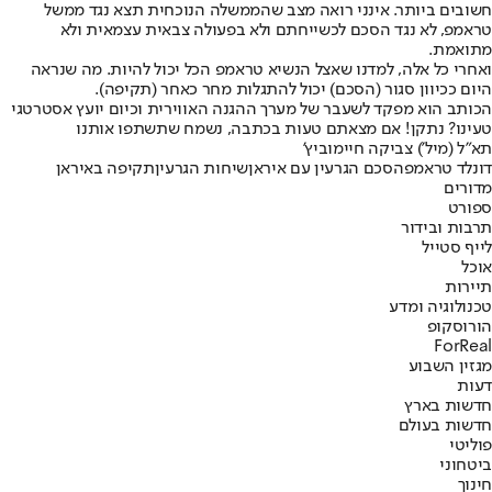
חשובים ביותר. אינני רואה מצב שהממשלה הנוכחית תצא נגד ממשל
טראמפ, לא נגד הסכם לכשייחתם ולא בפעולה צבאית עצמאית ולא
מתואמת.
ואחרי כל אלה, למדנו שאצל הנשיא טראמפ הכל יכול להיות. מה שנראה
היום ככיוון סגור (הסכם) יכול להתגלות מחר כאחר (תקיפה).
הכותב הוא מפקד לשעבר של מערך ההגנה האווירית וכיום יועץ אסטרטגי
טעינו? נתקן! אם מצאתם טעות בכתבה, נשמח שתשתפו אותנו
תא"ל (מיל') צביקה חיימוביץ'
דונלד טראמפ
הסכם הגרעין עם איראן
שיחות הגרעין
תקיפה באיראן
מדורים
ספורט
תרבות ובידור
לייף סטייל
אוכל
תיירות
טכנולוגיה ומדע
הורוסקופ
ForReal
מגזין השבוע
דעות
חדשות בארץ
חדשות בעולם
פוליטי
ביטחוני
חינוך