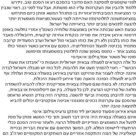
לפני שקופצים למסקנה האם מדובר בהסכם רע או הסכם טוב, נידרש
ללמוד ולהבין את העקרונות עליו הוא מושתת. אבל עוד לפני כן, ראוי שנבין
כי המציאות הסביבתית־אזורית בו מתנהל המשא ומתן כיום מתרחש
במציאות
שונה לחלוטין
מזו שהייתה לפני כעשור,
מציאות מאפשרת יותר
להגעה לתנאים טובים יותר בראייתה של ישראל.
טבעת האש שבנתה איראן באמצעות שלוחיה כשכפ"ץ אזורי נחלשה באופן
דרמטי. איראן איבדה את סוריה כנקודת אחיזה קרקעית, חיזבאללה מאבד
את כוחו בלבנון ולא רק את כוחו הצבאי מול ישראל וערב הסעודית קרובה
מתמיד בכניסה למעגל הנורמליזציה. הסכם עם איראן כאשר האזור כולו
במצב אחר - נתפס באופן שונה לחלוטין במשמעותו ומימושו.
סופו של משטר אסד,צילום: אי.אף.פי
כל אלה הקוראים לפעולה צבאית ישראלית וטענות כי "איבדנו את שעת
הכושר" - ראוי להנמיך מעט את הלהבות. לכל כוח יש מגבלה וישראל לבדה
איננה יכולה לעצור את פרויקט הגרעין באיראן בפעולה צבאית ועלולה אף
להביא לפעולה הפוכה והאצה מצד איראן להשגת היכולת.
להערכתי, לא בטוח שגם פעולה צבאית אמריקנית יכולה להביא להשמדה
מלאה של פרויקט הגרעין. לכן כל פעולה, בין אם דיפלומטית או צבאית,
צריכה להיבחן במטרה וביעד להשגה. במקרה הזה צודק הנשיא טראמפ
שהסכם עם עקרונות נכונים ומנגנוני אכיפה אפקטיביים יכולים להביא
לתוצאה טובה יותר.
נשיא איראן מסעוד פזשכיאן ליד מתקן גרעיני,צילום: אי.פי
איום בפעולה צבאית היה והינו דבר חשוב תוך כדי המשא ומתן על מנת
לתעל את המאמצים המדיניים למסלול הרצוי, ולאחר שיהיה הסכם ככלי
הרתעתי ליישומו המלא. לכן, המשך התיאום עם ארצות הברית ובניית
קואליציה של הגנה והתקפה אזוריים עם השחקנים המקומיים וארה"ב הם