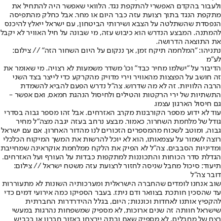
ולעבור בהקדם האפשרי להתקפת נגד. הלוואי שאפשר היה להתחיל את
מתקפת הנגד בתוך רצועת עזה כבר היום או מחר. אבל כחלק מהתפיסה
הנפסדת שהשתלטה על הצבא ושירותי הביטחון, עם ישראל ייאלץ להיכנס
להמתנה. המבצע הנדרש הוא כיבוש עזה, מי שבונה על חיל האוויר לא יקבל
את התוצאה הדרושה.
נתניהו: "המלחמה תיקח זמן, אך ננקום על היום השחור הזה" // צילום:
לע"מ
הדיבור על "ישלמו מחיר כבד" וכו' משדר משמעות לא רצויה. מי שאומר את
זה חושב על הפצצות מהאוויר וירי מדויק מהקרקע כדי לייצר בצד השני
הרבה הלוויות. זה לא מה שדרוש. צה"ל נדרש הפעם להביא להשמדת
התשתיות של ירי הרקטות והטילים ולחיסול הנהגת חמאס, ואם אפשר -
גם חיסול הארגון עצמו.
עוד לא ידוע מספר הקורבנות מקרב האזרחים. אבל זהו מספר גבוה בסדרי
גודל של מלחמת השחרור, כאמור. מבצע נרחב בעזה יגבה מצה"ל מחיר
גבוה, ומוטב לשכוח מהמספרים הזכורים לנו מהדור האחרון. אם עם ישראל
רוצה לשמור על עצמאותו, הוא לא יוכל להרשות את המשך המיקוח הכלכלי
ומדיניות הסבבים. צה"ל לא הפיק את הלקח ממלחמת אוקראינה שמחייבת
הגדלת סדר הכוחות והתכוננות למתקפות כבדות על העורף ועל האזרחים.
תיעוד: סיכול מחבל שניסה לחזור לרצועת עזה משטח ישראל // צילום:
דובר צה"ל
שוב אנחנו לומדים שהחברה הישראלית ומערכותיה השונות לא מתעוררות
עד שהסכין חותכת בצוואר ודם ניתז. בעבר הספיקו כמה אירועי דמים כדי
להקפיץ אותנו לאחדות וכוננות; היום, בגלל ההידרדרות החברתית
שישראל חוותה זה שנים ארוכות, לא מספיק שמשפחות נהרגות במעשי
רצח של מחבלים, לא מספיק שאם ובתה יירצחו באזור חברון או בכביש