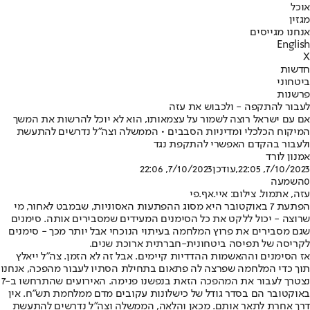
אוכל
מגזין
אנחנו מגייסים
English
X
חדשות
ביטחוני
פרשנות
לעבור להתקפה - ולכבוש את עזה
אם עם ישראל רוצה לשמור על עצמאותו, הוא לא יוכל להרשות את המשך
המיקוח הכלכלי ומדיניות הסבבים • הממשלה וצה"ל נדרשים להתעשת
ולעבור בהקדם האפשרי להתקפת נגד
אמנון לורד
7/10/2023, 22:05
,עודכן
7/10/2023, 22:06
0
השמעה
עזה, אתמול. צילום: איי.אף.פי
הפתעת 7 באוקטובר היא מסוג ההפתעות האסוניות, שבמבט לאחור, מי
שרוצה - יכול ללקט את כל הסימנים המעידים שמסבירים אותה. סימנים
שגם מסבירים את פרוץ המלחמה בעיתוי הנוכחי אבל יותר מכך - סימנים
לקריסה של תפיסה ביטחונית-חברתית ארוכת שנים.
אז הסימנים וההאשמות ההדדיות קיימים. אבל זה לא הזמן. צה"ל ייאלץ
תוך כדי המלחמה שפרצה לה פתאום בתחילת הסתיו לעבור מהפכה, אנחנו
נצטרך לעבור את המהפכה הזאת בנפשנו פנימה. האירועים שהתרחשו ב-7
באוקטובר הם בסדר גודל של כישלונות עקובים מדם ממלחמת תש"ח. אין
דרך אחרת לתאר אותם. מכאן והלאה, הממשלה וצה"ל נדרשים להתעשת