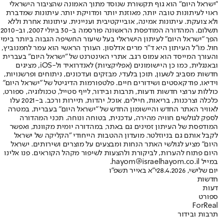
"ישראל היום" הוא גוף תקשורת שנוסד מתוך האמונה שהציבור הישראלי
ראוי לעיתונות טובה יותר, מאוזנת יותר ומדויקת יותר. עיתונות שמדברת
ולא צועקת. עיתונות אמינה, אובייקטיבית ועניינית. עיתונות אחרת וללא
תשלום. המהדורה המודפסת הראשונה פורסמה ב-30 ביולי 2007, וב-2010
הפך "ישראל היום" לעיתון הישראלי בעל שיעור החשיפה הגבוה ביותר בימי
חול. מו"ל העיתון היא ד"ר מרים אדלסון. העורך הראשי הוא עמר לחמנוביץ,
והעורך המייסד הוא עמוס רגב. אתרי האינטרנט של "ישראל היום" בעברית
ובאנגלית, כמו כן היישומונים (אפליקציות) לאנדרואיד ול-iOS, מציגים
חדשות מסביב לשעון, תוכן בלעדי, מבזקים ועדכונים, ניתוחים ופרשנויות,
וידיאו, פודקאסטים ושידורים חיים. פלטפורמות הדיגיטל של "ישראל היום"
כוללות ערוצי חדשות ודעות, תרבות ובידור, לייף סטייל, טכנולוגיה, ספורט,
כלכלה וצרכנות, בריאות, חיילים, אוכל, יהדות, תיירות ורכב. ב-2021 עלו
לאוויר האתר החדש והיישומון החדש של "ישראל היום" בעברית, במטרה
לספק לגולשים חוויה מהירה, עדכנית, בטוחה ונוחה. תכני המהדורה
המודפסת של העיתון זמינים גם באתר, במהדורה יומית מקוונת, ואפשר
לקבל אותם גם בניוזלטר. מועדון ההטבות הייחודי "הקליקה של ישראל
היום" מציע לגולשי האתר הנחות ומבצעים על מוצרים ושירותים. ישראל
היום פתוח להערות, לביקורת ולהצעות לשיפור מקהל הקוראים. פנו אלינו
במייל hayom@israelhayom.co.il.
יום שלישי, 28.4.2026
י"א באייר תשפ"ו
חדשות
דעות
ספורט
ForReal
תרבות ובידור