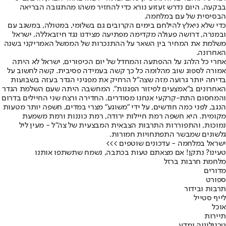
בבקעה. היום נדרש זעזוע נורא כדי להחזיר משהו מהתגובה הבריאה
הבסיסית של עם במלחמה.
כדי שלא ניאלץ להילחם בימים הקרובים גם בשלומי, במטולה, במשגב עם
ובמנרה, דרושה פעולה מקדימה מפתיעה מצידנו נגד חיזבאללה. ישראל
משלמת את המחיר בין השאר על ההתנכרות של הממשל האמריקני בשנה
האחרונה.
אחרי כל הלהג על ההפתעה והמחדל של יום הכיפורים, ישראל לא היתה
אמורה לספוג שוב מהלומה כל כך קשה בעמידה פסיבית. קשה לחשוב על
בדיחה יותר גרועה מזה שצה"ל הרחיק את מפגיני הגדר בעזה בשבועות
האחרונים ב"אמצעים לפיזור הפגנות". המחשבה היתה שעם השלמת הגדר
והמחסום התת-קרקעי אנחנו מסודרים. החדירה ורצח שני החיילים בדרום
הנגב, לפני כמה חודשים, על ידי "משוגע" מצרי במדים, חשפה יותר מטעות
מקומית. היא חשפה רמת חיילות ירודה, רמת כוננות ורמת משמעת
נמוכות, והתפוררות התרבות הצבאית המבצעית של צה"ל - מעין ליל
גלשונים שמבשר התפתחויות חמורות.
ישראל במלחמה - עדכונים שוטפים >>>
טעינו? נתקן! אם מצאתם טעות בכתבה, נשמח שתשתפו אותנו
מלחמת חרבות ברזל
מדורים
ספורט
תרבות ובידור
לייף סטייל
אוכל
תיירות
טכנולוגיה ומדע