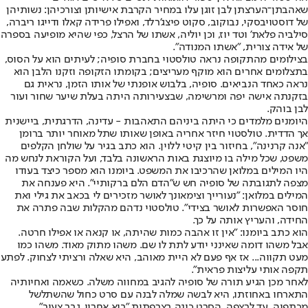
שאהבתן־הערצתן לבן זוגן עלו במחיר הקרבת אישיותן וצורכיהן: נשותיהן
של דוסטויבסקי, נבוקוב, סקוט פיצג'רלד, ואפילו פרידה קאלו ודייגו ריברה,
סילביה פלאת' וטד יוז, וכן יוליה, אשתו של הרצל, כפי שהיא מופיעה בספרה
של אידה צורית, "אשתו המנודה".
בצילומים מהתקופה נראה טולסטוי בחברת סופיה; לעיתים הוא על הסוס,
בתצלומים אחרים הוא מוקף מעריצים; בקומתו הזקופה וזקנו הלבן הוא
נראה כאחד הנביאים. סופיה, בלבוש אופנתי של אותו הזמן, נראית גם
בזקנתה אישה יפה ומרשימה, שבצעירותה היתה בעלת שיער שחור ועור
לבן בוהק.
היומנים מלמדים כי היתה ביניהם התאהבות - עדינה, הדרגתית, ביישנית
אך הדדית. טולסטוי חיזר אחריה באופן שאותו שתל מאוחר יותר ברומן
"אנה קרנינה", בחיזור בין קיטי ללוין. הוא כתב בגיר על שולחן הקלפים
משפט, שכל מילה בו מיוצגת באות הראשונה בלבד, ועל הקוראת לנחש מה
היו המילים במלואן שהרכיבו את המשפט. ביומנו הוא מספר כיצד בעודו
מצפה לתגובתה של סופיה חש ש"הדם הלם ברקותיי". היא פענחה את
המילים במלואן: "נעורייך וצימאונך לאושר מזכירים לי בכאב את גילי ואת
חוסר האפשרות לאושר בצידי". טולסטוי נדהם מהקלות שבה פתרה את
החידה, והעריץ אותה על כך.
הוא כתב ביומנו: "אין זו אהבה כמות שהיתה, או קנאה או אפילו חרטה.
אבל משהו דומה שאינני יודע לתת לו שם. משהו מתוק מאוד. משהו כמו
מעט תקווה... אז אף פעם לא היית מאוהב, היא שאלה ורציתי לצחוק. לפתע
תקפה אותי עליצות פראית".
לאחר מכן הגיע תורה של סופיה להגיב במחווה משלה. כשאמה ואחיותיה
התארחו באחוזתו, היא לבשה שמלה לבנה עם סרט כחול שהשתלשל
מכתפיה, עד לרצפה. הסרט כונה בצרפתית "בוא אחריי, גבר צעיר"