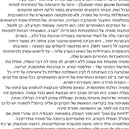
(Suivez-moi jeune home) - ורמז על היענותה של המחוזרת למחזר.
ובכל זאת, מבחר הקטעים המופיעים בספר נלקח דווקא מהשנים
האומללות בחייה של סופיה, ולא מהתקופה המאושרת של ההתאהבות
בטולסטוי. המעבר מהאהבה העדינה, הפיוטית, של תחילת שנות הנישואים
- אל הפרקים המאוחרים יותר, הוא דרמטי, עוצמתי וקורע לב. כך, למשל,
כותבת סופיה על ההתפכחות האכזרית: "הערב, כשעשיתי הגהות לסונטת
קרויצר, עלה על דעתי שהאישה בנעוריה אוהבת בכל הלב... בשנים
הבוגרות יותר... היא מבינה פתאום שהגבר אהב אותה רק כאשר היתה
נחוצה לו" (ינואר 1891). היא מתקשה להשלים עם המפנה - מאהבתו
ההססנית והאידילית של האיש הנערץ עליה - עד לייאוש עמוק ולניסיונות
ההתאבדות החוזרים ונשנים שלה.
סופיה מתעדת את עצמה ללא רחמים. לא נותר לה דבר משלה, אפילו את
התיעוד הפרטי שלו - טולסטוי קורא. זו קורבנות מתמשכת, קריעה
שנקרעה בין הערצתה לו לבין השפלתה ושלילת כל אישיותה על ידיו. כל
קריאה ב־20 השנים האחרונות של חייהם המשותפים, ככל שהם מזדקנים
- הופכת מרירה יותר, מעוררת רחמים.
סופיה הולכת ומתמסרת, ובאופן פתולוגי מבקשת להתמזג עם קיומו של
בעלה הגאון. היא מבינה שבכך היא מבצעת פשע כנגד עצמה. האומנם זהו
המחיר שדורשת אישיות גאונית, שצוללת עמוק ליצירה הגדולה ואינה
משגיחה עוד בקריאה הנואשת של הקרובים אליה ביותר? לסופיה יש כל כך
הרבה מה לומר, אך המשוואה חסרת סיכוי.
"לחיות עם גאון" הוא ספר העוסק במשוואה האבודה הזו. שהרי ספק אם
המו"ל, ואפילו הקורא, היו מתעניינים ביומנה של סופיה אנדרייבנה
טולסטויה אילו היתה אישה מוכשרת ואינטליגנטית, רגישה ומרגשת, אך כזו