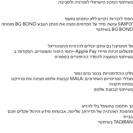
בשיתוף המכון הישראלי לאנרגיה ולסביבה
הסוד לקירות נקיים ללא כתמים נחשף
מומחה BG BOND עושה סדר על המדפים ומציג את מותג הצבע SIMPLY
בשיתוף BG BOND
אל תחמיצו! גם אתם יכולים להרוויח מהמונדיאל
יחסי הימור משופרים, הפקדות ב-Apple Pay ותשלום זכיות מיידי
בשיתוף המועצה להסדר ההימורים בספורט
חלון ההזדמנויות בכפר גנים נסגר
קבוצת אלמוג מציגה את פרויקט MALA: מגדלי הפרימיום האחרונים
בפתח תקווה
בשיתוף קבוצת אלמוג
כך תחסכו בחשמל בלי להזיע
מהפכת האנרגיה של תדיראן: שליטה, אבטחת מידע וניהול אקלים חכם
בבית
בשיתוף TADIRAN