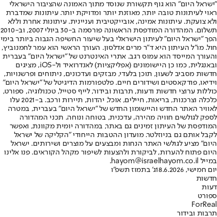
"ישראל היום" הוא גוף תקשורת שנוסד מתוך האמונה שהציבור הישראלי
ראוי לעיתונות טובה יותר, מאוזנת יותר ומדויקת יותר. עיתונות שמדברת
ולא צועקת. עיתונות אמינה, אובייקטיבית ועניינית. עיתונות אחרת וללא
תשלום. המהדורה המודפסת הראשונה פורסמה ב-30 ביולי 2007, וב-2010
הפך "ישראל היום" לעיתון הישראלי בעל שיעור החשיפה הגבוה ביותר בימי
חול. מו"ל העיתון היא ד"ר מרים אדלסון. העורך הראשי הוא עמר לחמנוביץ,
והעורך המייסד הוא עמוס רגב. אתרי האינטרנט של "ישראל היום" בעברית
ובאנגלית, כמו כן היישומונים (אפליקציות) לאנדרואיד ול-iOS, מציגים
חדשות מסביב לשעון, תוכן בלעדי, מבזקים ועדכונים, ניתוחים ופרשנויות,
וידיאו, פודקאסטים ושידורים חיים. פלטפורמות הדיגיטל של "ישראל היום"
כוללות ערוצי חדשות ודעות, תרבות ובידור, לייף סטייל, טכנולוגיה, ספורט,
כלכלה וצרכנות, בריאות, חיילים, אוכל, יהדות, תיירות ורכב. ב-2021 עלו
לאוויר האתר החדש והיישומון החדש של "ישראל היום" בעברית, במטרה
לספק לגולשים חוויה מהירה, עדכנית, בטוחה ונוחה. תכני המהדורה
המודפסת של העיתון זמינים גם באתר, במהדורה יומית מקוונת, ואפשר
לקבל אותם גם בניוזלטר. מועדון ההטבות הייחודי "הקליקה של ישראל
היום" מציע לגולשי האתר הנחות ומבצעים על מוצרים ושירותים. ישראל
היום פתוח להערות, לביקורת ולהצעות לשיפור מקהל הקוראים. פנו אלינו
במייל hayom@israelhayom.co.il.
יום חמישי, 18.6.2026
ג' בתמוז תשפ"ו
חדשות
דעות
ספורט
ForReal
תרבות ובידור