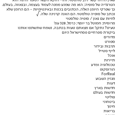
שאין לה ולו קשר ללב טולסטוי. והרי דווקא הקשר לסופר הדגול הוא
הטרגדיה של סופיה; הוא מה שמנע ממנה לעמוד בעצמה, ובגאווה, בעולם.
כך שפרקי היומן האלה, הכתובים בכנות ובאינטימיות - הם הרומן שלא
נכתב של סופיה טולסטוי. הם האנה קרנינה שלה. √
לחיות עם גאון / סופיה טולסטוי
מרוסית: חמוטל בר יוסף; כרמל, 328 עמ'
טעינו? נתקן! אם מצאתם טעות בכתבה, נשמח שתשתפו אותנו
ביקורת ספר
חיים פסח
ישראל היום
מדורים
ספורט
תרבות ובידור
לייף סטייל
אוכל
תיירות
טכנולוגיה ומדע
הורוסקופ
ForReal
מגזין השבוע
דעות
חדשות בארץ
חדשות בעולם
פוליטי
ביטחוני
חינוך
בריאות