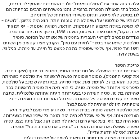
עלה בקנה אחד עם "הטולסטואיזם" שלו - ההומניזם שהטיף לו. בביתו,
כבכל בתי האצולה הכפרית ברוסיה, נהגו במשרתים הרבים כבחיות: הם
לנו בפינה, ללא מיטה, וניזונו משיירי הארוחות של אדוניהם.
דעותיו של טולסטוי על נשים לא היו טובות יותר; הוא היה מיזוגן. "לנשים -
לא משנה באיזה מקצוע הן עוסקות, הוראה, רפואה, אמנות - יש תפקיד
אחד: סקס", צוטט פעם. הציטוט, משנת 1898, נחשף עתה יחד עם פנים
וצדדים נוספים לקוראי העברית ביומניה של אשתו של הסופר, סופיה
טולסטוי, שראו אור בספר "לחיות עם גאון". הקובץ מציג קטעים מן השנים
1891 ועד 1910, אף על פי שסופיה כתבה כמעט כל חייה, עד מותה, בגיל 75,
בשנת 1919.
כריכת הספר
באחרית הדבר המעולה של מתרגמת הספר, חמוטל בר יוסף (שאף בחרה
את קטעי היומנים), מסופר שסופיה פגשה לראשונה את טולסטוי כשהיתה
בת 18, והוא בן 37. לעומת זאת, אנרי טרויה, בביוגרפיה שכתב על טולסטוי,
סיפר מפי אחותה של סופיה, טניה, כי הוא ראה את סופיה לראשונה כבר
שהיתה בת 10. טניה העידה כי בצעירותה היתה אחותה מלנכולית, כתבה
סיפורים קצרים ופרטה על הפסנתר. כמו כל הנערות בנות מעמדה - כל
ציפיותיה היו למי שיהיה לה פעם לבעל.
את טולסטוי ראתה סופיה בבית הוריה, כשהגיע מדי פעם לביקור. היא
העריצה אותו, אף על פי שכלל לא היה יפה תואר: כל שיניו נשרו בצעירותו,
הוא היה כבד גוף, בעל אף עקום ונראה לה מעט זקן. אבל עיניו נצצו. טניה
סיפרה ששאלה את אחותה הנערה: "סופיה, את מאוהבת בו?" וסופיה
ענתה: "אני לא יודעת עדיין".
ההיסטוריה מציגה אין־ספור דוגמאות לנשים של אישים דגולים