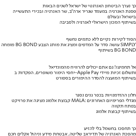
כך נערך הביטחון האנרגטי של ישראל לשנים הבאות
פסגת האנרגיה במעמד שגריר ארה"ב, שר האנרגיה ובכירי התעשייה
בישראל ובעולם
בשיתוף המכון הישראלי לאנרגיה ולסביבה
הסוד לקירות נקיים ללא כתמים נחשף
מומחה BG BOND עושה סדר על המדפים ומציג את מותג הצבע SIMPLY
בשיתוף BG BOND
אל תחמיצו! גם אתם יכולים להרוויח מהמונדיאל
יחסי הימור משופרים, הפקדות ב-Apple Pay ותשלום זכיות מיידי
בשיתוף המועצה להסדר ההימורים בספורט
חלון ההזדמנויות בכפר גנים נסגר
קבוצת אלמוג מציגה את פרויקט MALA: מגדלי הפרימיום האחרונים
בפתח תקווה
בשיתוף קבוצת אלמוג
כך תחסכו בחשמל בלי להזיע
מהפכת האנרגיה של תדיראן: שליטה, אבטחת מידע וניהול אקלים חכם