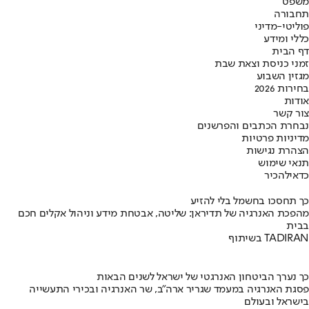
משפט
תחבורה
פוליטי-מדיני
כללי ומידע
דף הבית
זמני כניסת וצאת שבת
מגזין השבוע
בחירות 2026
אודות
צור קשר
נבחרת הכתבים והפרשנים
מדיניות פרטיות
הצהרת נגישות
תנאי שימוש
כדאי
להכיר
כך תחסכו בחשמל בלי להזיע
מהפכת האנרגיה של תדיראן: שליטה, אבטחת מידע וניהול אקלים חכם
בבית
בשיתוף TADIRAN
כך נערך הביטחון האנרגטי של ישראל לשנים הבאות
פסגת האנרגיה במעמד שגריר ארה"ב, שר האנרגיה ובכירי התעשייה
בישראל ובעולם