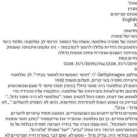
אוכל
מגזין
אנחנו מגייסים
English
X
חדשות
האי של סופיה
יומנה של סופיה טולסטוי, אשתו של הסופר הרוסי לב טולסטוי, מלמד כיצד
התאהבות הדדית עלולה להפוך לקורבנוּת • זהו טקסט אינטימי, שעוסק
בוויתור העצום שגוררת עימה אמנות גדולה
חיים פסח
31/1/2019, 12:08
,עודכן
31/1/2019, 12:08
0
צילום: GettyImages // "חוסר האפשרות לאושר בצידי". לב טולסטוי
ורעייתו סופיה באי קרים, תצלום משנת 1902
האם לב טולסטוי היה סופר גדול? בנימין תמוז סיפר לי פעם שכשהופיע
תרגום חדש לאחת מיצירותיו של טולסטוי, התקשרו אליו מהרדיו כדי
לשמוע את דעתו. תמוז החל להשיב ואמר: "טולסטוי לא היה סופר גדול..."
ובדיוק אז נשמע האות למהדורת החדשות, והוא לא הספיק להשלים: "...לא
גדול - ענק!".
סופרים גדולים ידועים גם כאגוצנטריים, וכמעט תמיד עיוורים ליוצרים
גדולים אחרים. כך גם טולסטוי, שהגדיר את שייקספיר "כותב חסר אמנות
וחסר חשיבות". הוא עצמו נערץ עוד בחייו הערצה חסרת גבולות על פי
הטמפרמנט הרוסי: כינו אותו "נביא", "ישו" ואפילו "אלוהים".
גאון בוודאי היה. צדיק גדול - ממש לא. שום דבר באורח חייו הפרטיים לא