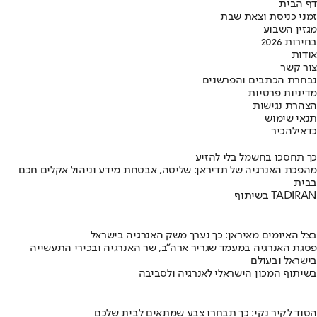
דף הבית
זמני כניסת וצאת שבת
מגזין השבוע
בחירות 2026
אודות
צור קשר
נבחרת הכתבים והפרשנים
מדיניות פרטיות
הצהרת נגישות
תנאי שימוש
כדאי
להכיר
כך תחסכו בחשמל בלי להזיע
מהפכת האנרגיה של תדיראן: שליטה, אבטחת מידע וניהול אקלים חכם
בבית
בשיתוף TADIRAN
בצל האיומים מאיראן: כך נערך משק האנרגיה בישראל
פסגת האנרגיה במעמד שגריר ארה"ב, שר האנרגיה ובכירי התעשייה
בישראל ובעולם
בשיתוף המכון הישראלי לאנרגיה ולסביבה
הסוד לקיר נקי: כך תבחרו צבע שמתאים לבית שלכם