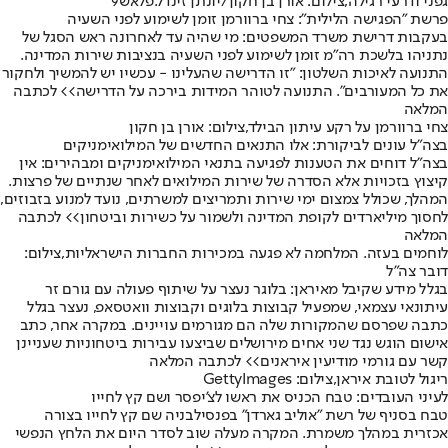
גפני ודרעי רגילה,צילום: אורן בן חקון/יונתן זינדל.פלאש9
פרשת "הפגישה הלילית": צחי ברוורמן זומן לשימוע לפני השעיה
בעקבות דרישת משרד המשפטים: מי שהיה עד לאחרונה ראש הסגל של
נתניהו בלשכת רה"מ זומן לשימוע לפני השעיה בנציבות שירות המדינה.
התנועה לאיכות השלטון: "זו הדרישה שהעלינו - עכשיו יש להמשיך ולחקור
את כל המעורבים". התנועה לטוהר המידות בירכה על הדרישה
>> לכתבה
המלאה
צחי ברוורמן על רקע עיתון הבילד,צילום: אורן בן חקון
בצה"ל עונים לביקורת: אלו התנאים החדשים של המילואימניקים
בצה"ל דוחים את הטענות לפגיעה בתנאי המילואימניקים ומבהירים: אין
קיצוץ בזכויות אלא הסדרה של שירות המילואים לאחר שנתיים של פרצות.
המהלך, שכולל צמצום ימי שירות ותמריצים למשרתים, נועד למנוע בזבוזים,
לחסוך מיליארדים לקופת המדינה ולשמור על כשירות וביטחון
>> לכתבה
המלאה
לוחמים בעזה. המלחמה לא פגעה במכירות החברות הישראליות,צילום:
דובר צה"ל
בגלל מידע שקיבל מאיראן: בלוגר נעצר על שיתוף פעולה עם גורם זר
עיתונאי עצמאי, שמפעיל קבוצות בלוגים וקבוצות וואטסאפ, נעצר בגלל
כתבה שפרסם שהמקורות שלה הם מגורמים עויינים. במקרה אחר, כתב
אישום הוגש נגד שני אחים מירושלים שביצעו עבירות ביטחוניות שעניינן
קשר עם גורמי מודיעין איראנים
>> לכתבה המלאה
ריגול לטובת איראן,צילום: GettyImages
לעיני העובדים: טבח הכניס את ראשו לצ'יפסר ושם קץ לחייו
טבח בסניף של רשת "אוליב גארדן" בפנסילבניה שם קץ לחייו בצורה
אכזרית במהלך משמרת. המקרה מעלה שוב לסדר היום את הלחץ הנפשי