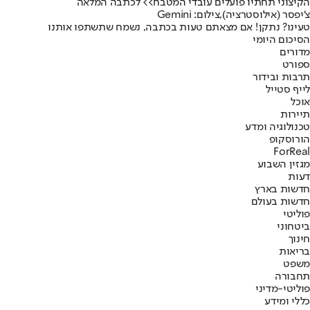
הקיצוני תחתיו פועלים עובדי המטבח
>> לכתבה המלאה
צ'יפסר (אילוסטרציה),צילום: Gemini
טעינו? נתקן! אם מצאתם טעות בכתבה, נשמח שתשתפו אותנו
הסיכום היומי
מדורים
ספורט
תרבות ובידור
לייף סטייל
אוכל
תיירות
טכנולוגיה ומדע
הורוסקופ
ForReal
מגזין השבוע
דעות
חדשות בארץ
חדשות בעולם
פוליטי
ביטחוני
חינוך
בריאות
משפט
תחבורה
פוליטי-מדיני
כללי ומידע