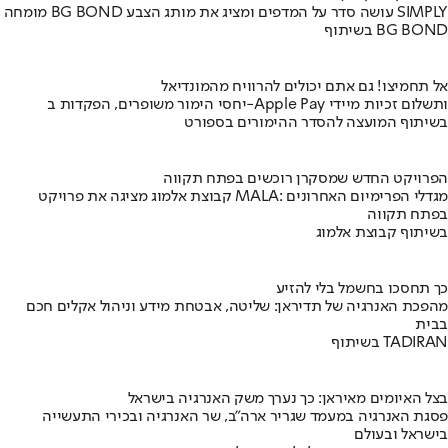
מומחה BG BOND עושה סדר על המדפים ומציג את מותג הצבע SIMPLY
בשיתוף BG BOND
אל תחמיצו! גם אתם יכולים להרוויח מהמונדיאל
יחסי הימור משופרים, הפקדות ב-Apple Pay ותשלום זכיות מיידי
בשיתוף המועצה להסדר ההימורים בספורט
הפרויקט החדש שמסקרן רוכשים בפתח תקווה
קבוצת אלמוג מציגה את פרויקט MALA: מגדלי הפרימיום האחרונים
בפתח תקווה
בשיתוף קבוצת אלמוג
כך תחסכו בחשמל בלי להזיע
מהפכת האנרגיה של תדיראן: שליטה, אבטחת מידע וניהול אקלים חכם
בבית
בשיתוף TADIRAN
בצל האיומים מאיראן: כך נערך משק האנרגיה בישראל
פסגת האנרגיה במעמד שגריר ארה"ב, שר האנרגיה ובכירי התעשייה
בישראל ובעולם