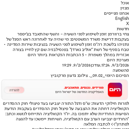
אוכל
מגזין
אנחנו מגייסים
English
X
חדשות
צחי ברוורמן זומן לשימוע לפני השעיה - והשף שהתאבד בצ'יפסר
בעקבות דרישת משרד המשפטים: מי שהיה עד לאחרונה ראש הסגל של
נתניהו בלשכת רה"מ זומן לשימוע לפני השעיה בנציבות שירות המדינה •
טבח בסניף של רשת "אוליב גארדן" בפנסילבניה שם קץ לחייו בצורה
אכזרית במהלך משמרת • 5 הכתבות הנקראות ביותר היום
מערכת היום
9/2/2026, 17:24
,עודכן
9/2/2026, 19:29
0
השמעה
הסיכום היומי_09.02_. צילום: גדעון מרקוביץ
למרות חילוקי הדעות: ש״ס ודגל התורה יצביעו בעד פיצולי חוק ההסדרים
הקואליציה דחתה את ההצבעה על פיצול חוק ההסדרים בעקבות הודעת
הסיעות החרדיות שלא יתמכו בה. יו״ר הקואליציה התייחס לנושא וכתב:
"החרדים יצביעו הערב עם הקואליציה, השיחות יימשכו עד להגעה
לפתרון"
>> לכתבה המלאה