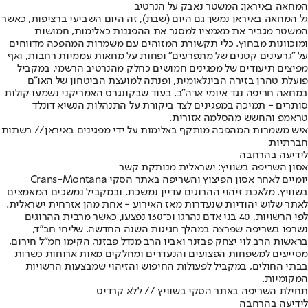
המחאה באיראן: המשטר נאבק על הנרטיב
גל המחאה באיראן נמשך גם היום (שבת), זה היום השביעי ברציפות, כאשר
המשטר מגביר את מאמציו למסגר את ההפגנות כאלימות, חמושות
ומוכוונות מבחוץ. כלי תקשורת המזוהים עם משמרות המהפכה מדווחים
על "גרעינים קטנים של מתפרעים" ופחות על מחאות עממיות רחבות, ואף
מפיצים תיעודים של מפגינים חמושים כחלק מהנרטיב הרשמי. במקביל
פועלת טהרן בזירה הבינלאומית, ופנתה למועצת הביטחון של האו"ם
במחאה חריפה נגד איומי ארה"ב, בעוד שבקונגרס האמריקני נשמעו קולות
סותרים - תמיכה במפגינים לצד ביקורת על התנהלות הנשיא דונלד
טראמפ והחשש מהסלמה אזורית.
איש משמרות המהפכה מותקף באלימות על ידי מפגינים באיראן// רשתות
חברתיות
לידיעה בהרחבה
אסון השריפה בשוויץ: ישראלית מנותקת קשר
יומיים לאחר אסון הפיצוץ והשריפה באתר הסקי Crans-Montana
בשוויץ, מלאכת זיהוי ההרוגים עדיין נמשכת, ובמקביל נמשכים המאמצים
לאתר שלוש יהודיות שנעדרות מאז האירוע - אחת מהן אזרחית ישראלית.
לפי הרשויות, 40 בני אדם נהרגו וכ־130 נפצעו, כאשר מרבית ההרוגים
נשרפו בשריפה שפרצה במהלך חגיגות השנה החדשה. שליחי חב"ד,
בראשות הרב לוי יצחק פבזנר ואביו הרב מנדל פבזנר, הקימו חמ"ל חירום,
מסייעים למשפחות הפצועים והנעדרים ומחלקים מאות ארוחות כשרות
בבתי החולים, במקביל לפעולות החיפוש והזיהוי שמבצעות הרשויות
המקומיות.
תחילת השריפה באתר הסקי בשוויץ // ללא קרדיט
לידיעה בהרחבה