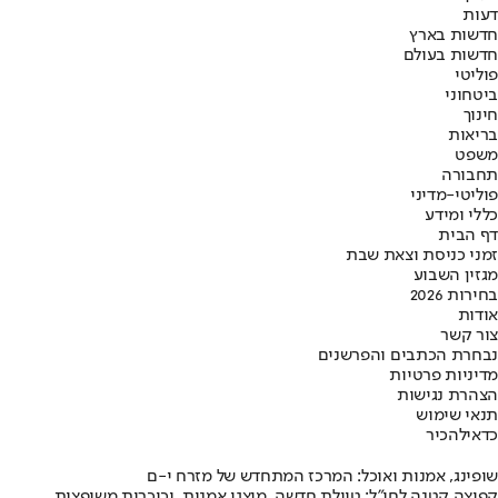
דעות
חדשות בארץ
חדשות בעולם
פוליטי
ביטחוני
חינוך
בריאות
משפט
תחבורה
פוליטי-מדיני
כללי ומידע
דף הבית
זמני כניסת וצאת שבת
מגזין השבוע
בחירות 2026
אודות
צור קשר
נבחרת הכתבים והפרשנים
מדיניות פרטיות
הצהרת נגישות
תנאי שימוש
כדאי
להכיר
שופינג, אמנות ואוכל: המרכז המתחדש של מזרח י-ם
קפיצה קטנה לחו"ל: טיילת חדשה, מיצגי אמנות, וכיכרות משופצות