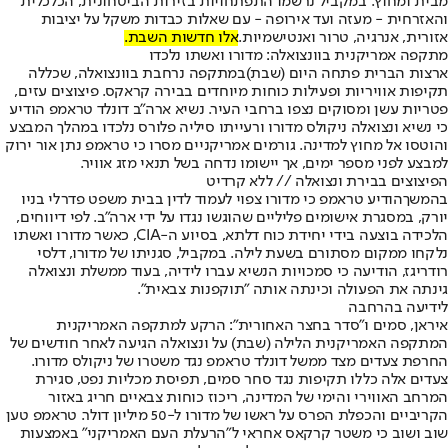
מבית ומחוץ. במקביל נרשמו התפתחויות בזירות הביטחונית, הכלכלית
והאזרחית - מעזה ועד אירופה - עם שאלות כבדות משקל על יציבות
אזורית, אנרגיה, טרור ואנטישמיות.
אלו חדשות השבת.
מתקפה אמריקנית בוונצואלה: מדורו ואשתו נלכדו
ארצות הברית פתחה היום (שבת)
במתקפה נרחבת בוונצואלה
, שכללה
תקיפות אוויריות ופעילות כוחות מיוחדים בבירה קראקס. פיצוצים עזים,
פטריות עשן ומסוקים נצפו ברחבי העיר. נשיא ארה"ב דונלד טראמפ הודיע
כי נשיא ונצואלה ניקולס מדורו ורעייתו סיליה פלורס נלכדו במהלך המבצע
והוטסו אל מחוץ למדינה. גורמים אמריקניים מסרו כי טראמפ נתן אור ירוק
למבצע לפני מספר ימים, אך יישומו נדחה בשל תנאי מזג אוויר.
הפיצוצים בבירת ונצואלה // ללא קרדיט
בהמשך
הודיע טראמפ כי מדורו צפוי לעמוד לדין בבית משפט פדרלי בניו
יורק
, במסגרת אישומים פליליים שהוגשו נגדו על ידי ארה"ב. לפי דיווחים,
הלכידה בוצעה בידי יחידת כוח דלתא, בסיוע ה-CIA, כאשר מדורו ואשתו
נלקחו ממקום מסתורם בשעת לילה. במקביל, סגניתו של מדורו, דלסי
רודריגז, הודיעה כי סמכויות הנשיא עברו לידיה, בעוד ממשלת ונצואלה
גינתה את הפעולה וכינתה אותה "תוקפנות צבאית".
לידיעה בהרחבה
איראן, סמים ו"סדר בחצר האחורית": הרקע למתקפה האמריקנית
המתקפה האמריקנית הלילה (שבת) על ונצואלה הגיעה לאחר חודשים של
החרפת צעדים מצד ממשל דונלד טראמפ נגד משטרו של ניקולס מדורו.
צעדים אלה כללו תקיפות נגד סחר סמים, תפיסת מכליות נפט, סגירת
המרחב האווירי והימי של המדינה, ריכוז כוחות צבאיים חריג באזור
הקריביים והכפלת הפרס על ראשו של מדורו ל-50 מיליון דולר. טראמפ טען
שוב ושוב כי משטר קרקאס אחראי ל"הרעלת העם האמריקני" באמצעות