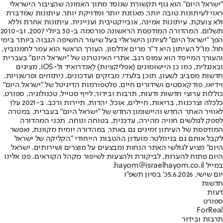
"ישראל היום" הוא גוף תקשורת שנוסד מתוך האמונה שהציבור הישראלי
ראוי לעיתונות טובה יותר, מאוזנת יותר ומדויקת יותר. עיתונות שמדברת
ולא צועקת. עיתונות אמינה, אובייקטיבית ועניינית. עיתונות אחרת וללא
תשלום. המהדורה המודפסת הראשונה פורסמה ב-30 ביולי 2007, וב-2010
הפך "ישראל היום" לעיתון הישראלי בעל שיעור החשיפה הגבוה ביותר בימי
חול. מו"ל העיתון היא ד"ר מרים אדלסון. העורך הראשי הוא עמר לחמנוביץ,
והעורך המייסד הוא עמוס רגב. אתרי האינטרנט של "ישראל היום" בעברית
ובאנגלית, כמו כן היישומונים (אפליקציות) לאנדרואיד ול-iOS, מציגים
חדשות מסביב לשעון, תוכן בלעדי, מבזקים ועדכונים, ניתוחים ופרשנויות,
וידיאו, פודקאסטים ושידורים חיים. פלטפורמות הדיגיטל של "ישראל היום"
כוללות ערוצי חדשות ודעות, תרבות ובידור, לייף סטייל, טכנולוגיה, ספורט,
כלכלה וצרכנות, בריאות, חיילים, אוכל, יהדות, תיירות ורכב. ב-2021 עלו
לאוויר האתר החדש והיישומון החדש של "ישראל היום" בעברית, במטרה
לספק לגולשים חוויה מהירה, עדכנית, בטוחה ונוחה. תכני המהדורה
המודפסת של העיתון זמינים גם באתר, במהדורה יומית מקוונת, ואפשר
לקבל אותם גם בניוזלטר. מועדון ההטבות הייחודי "הקליקה של ישראל
היום" מציע לגולשי האתר הנחות ומבצעים על מוצרים ושירותים. ישראל
היום פתוח להערות, לביקורת ולהצעות לשיפור מקהל הקוראים. פנו אלינו
במייל hayom@israelhayom.co.il.
יום שישי, 5.6.2026
כ' בסיון תשפ"ו
חדשות
דעות
ספורט
ForReal
תרבות ובידור