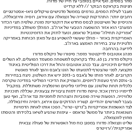
סחר בסמים, ואף איים בפומבי על חייו של מדורו.
חגיגות בקראקס הבוקר // ללא קרדיט
מעבר לעילת הסמים, גורמים בממשל מדגישים שיקולים גיאו-אסטרטגיים
רחבים יותר: התהדקות קשריה של ונצואלה עם איראן, רוסיה וחיזבאללה,
והניסיון של וושינגטון לבסס מחדש את דוקטרינת מונרו, שלפיה חצי הכדור
המערבי הוא אזור ההשפעה הטבעי של ארה"ב. המהלך משתלב במדיניות
"אמריקה תחילה" שמוביל טראמפ, ונועד לחזק את הדומיננטיות
האמריקנית באזור - מהלך שעשוי להשפיע גם על מאזן הכוחות באמריקה
הלטינית ערב בחירות האמצע בארה"ב.
לידיעה בהרחבה
מנהג אוטובוס לדיקטטור מזמר: סיפורו של ניקולס מדורו
ניקולס מדורו, בן 63, נולד בקראקס למשפחה ממעמד הפועלים, לא השלים
לימודים תיכוניים, עבד כנהג אוטובוס והחל את דרכו הפוליטית באיגוד
מקצועי, לפני שהצטרף לתנועתו של הוגו צ’אבס והפך לאחד מאנשיו
הקרובים. לאחר מותו של צ’אבס ב-2013 ירש את השלטון, ניצח בבחירות
ב-2014 חרף טענות לזיופים, והעמיק את הדיכוי הפוליטי במדינה שקרסה
כלכלית תחת שלטונו, עם מיליוני פליטים ואינפלציה משתוללת. במקביל
לדימויו כרודן אכזר, טיפח מדורו דמות ציבורית צבעונית, שכללה תוכניות
טלוויזיה, הופעות שירה פומביות והצהרות לוחמניות נגד ארה"ב, ואף טען
בעבר לשורשים יהודיים. קשריו ההדוקים עם איראן, רוסיה וחיזבאללה,
לצד האשמות אמריקניות ב"נרקו-טרור", הפכו אותו לאחת הדמויות
השנואות ביותר על ממשל טראמפ - עימות שהגיע לשיאו בלכידתו והטסתו
מחוץ לוונצואלה.
שליט ונצואלה מדורו במפגן כוח מול האפשרות של פעולה צבאית
אמריקנית//רויטרס