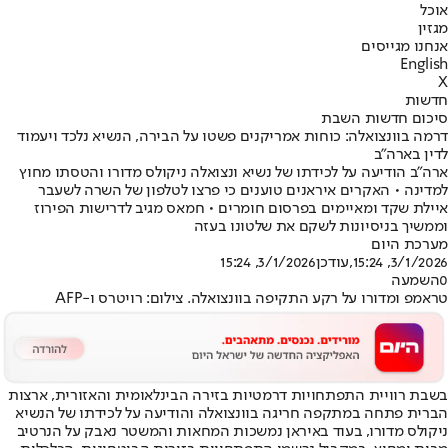
אוכל
מגזין
אנחנו מגייסים
English
X
חדשות
סיכום חדשות השבת
דרמה בוונצואלה: כוחות אמריקנים פשטו על הבירה, הנשיא נלכד ויעמוד
לדין בארה"ב
ארה"ב הודיעה על לכידתו של נשיא ונצואלה ניקולס מדורו והטסתו מחוץ
למדינה • האקרים איראנים טוענים כי פרצו לטלפון של השרה לשעבר
איילת שקד ומאיימים בפרסום חומרים • חמאס מגיב לדרישות הפירוז
וממשיך בניסיונות לשקם את שלטונו בעזה
מערכת היום
3/1/2026, 15:24
,עודכן
3/1/2026, 15:24
0
השמעה
טראמפ ומדורו על רקע התקיפה בוונצואלה. צילום: רויטרס ו-AFP
בשבת רוויית התפתחויות דרמטיות בזירה הבינלאומית והאזורית, ארצות
הברית פתחה במתקפה חריגה בוונצואלה והודיעה על לכידתו של הנשיא
ניקולס מדורו, בעוד באיראן נמשכות המחאות והמשטר נאבק על הנרטיב