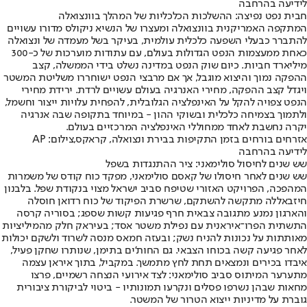
לידיעה בהרחבה
חבית נפט נפיצה: ההשלכות הכלכליות של המהלך בוונצואלה
המתקפה האמריקנית בוונצואלה ומעצרו של הנשיא ניקולס מדורו עשויים
להתברר כבעלי השפעה כלכלית עולמית, בעיקר בשל מעמדה של ונצואלה
כאחת ממעצמות הנפט הגדולות בעולם, עם עתודות מוערכות של כ-300
מיליארד חביות. כיום שוק הנפט במדינה נשלט בידי הממשלה, קצב
ההפקה נמוך והיצוא מוגבל, אך אם מרבצי הנפט ישוחררו משליטת המשטר
ויגדל קצב ההפקה, מחירי האנרגיה בעולם עשויים לרדת. ירידת מחירי
הנפט צפויה להקל על האינפלציה הגלובלית, להפחית עלויות ייצור וחשמל,
ולתמוך בצמיחה כלכלית ובשוקי ההון - במיוחד בתקופה שבה אנרגיה
יקרה נחשבת לאחד ממחוללי האינפלציה המרכזיים בעולם.
אזרחים בורחים בזמן התקיפות בבירת ונצואלה, קראקס,צילום: AP
לידיעה בהרחבה
שש שנים לחיסול סולימאני: ציר ההתנגדות בשפל
שש שנים לאחר חיסולו של קאסם סולימאני, מפקד כוח קודס של משמרות
המהפכה, הפרויקט האזורי שטיפח סביב ישראל מצוי בנקודת שפל. בלבנון
חיזבאללה מתקשה להשתקם, שרשרת הפיקוד של כוח רדואן חוסלה
והארגון נמנע מתגובה צבאית חרף פגיעות קשות שספג; בסוריה קרסה
התשתית הפרו־איראנית עם נפילת משטר אסד; בעיראק חלק מהמיליציות
מאותתות על נכונות להניח נשק; ובעזה חמאס מנסה לשרוד ולשקם יכולות
לאחר פגיעה קשה בכוחו הצבאי. גם החות'ים בתימן, שנותרו שחקן פעיל,
איבדו בכירים ונמצאים תחת לחץ מתמשך. במקביל, בתוך איראן עצמה
מתערער המיתוס סביב סולימאני: לצד אירועי הנצחה רשמיים, פרצו
מחאות שבהן נשרפו פסלים ונקרעו תמונותיו - ביטוי לביקורת ציבורית
גוברת על מדיניות ייצוא הטרור של המשטר.