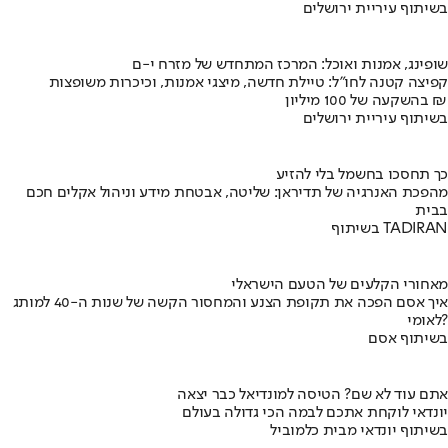
בשיתוף עיריית ירושלים
שופינג, אמנות ואוכל: המרכז המתחדש של מזרח י-ם
קפיצה קטנה לחו"ל: טיילת חדשה, מיצגי אמנות, וכיכרות משופצות
בהשקעה של 100 מיליון ₪
בשיתוף עיריית ירושלים
כך תחסכו בחשמל בלי להזיע
מהפכת האנרגיה של תדיראן: שליטה, אבטחת מידע וניהול אקלים חכם
בבית
בשיתוף TADIRAN
מאחורי הקלעים של הטעם הישראלי
איך אסם הפכה את תקופת הצנע והמחסור הקשה של שנות ה-40 למותג
לאומי?
בשיתוף אסם
אתם עוד לא שם? הטיסה למונדיאל כבר יצאה
יונדאי לוקחת אתכם לבמה הכי גדולה בעולם
בשיתוף יונדאי מבית כלמוביל