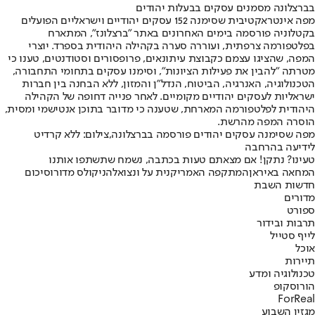
בברצלונה מסמנים עסקים בבעלות יהודים
מפה אינטראקטיבית שסימנה 152 עסקים יהודיים וישראליים הפועלים
בקטלוניה פורסמה בימים האחרונים באתר "ברצלונז", המתארח
בפלטפורמה צרפתית, ועוררה סערה בקהילה היהודית בספרד. יוצרי
המפה, שהציגו עצמם כקבוצת עיתונאים, פרופסורים וסטודנטים, טענו כי
מטרתה "להבין את פעילות הציונות", וסימנו עסקים בתחומי התחבורה,
הטכנולוגיה, האנרגיה, הביטוח, הנדל"ן והמזון, ללא הבחנה בין חברות
ישראליות לעסקים יהודיים מקומיים. לאחר פנייה דחופה של הקהילה
היהודית לפלטפורמה המארחת, שטענה כי מדובר בתוכן אנטישמי ומסית,
הוסרה המפה מהרשת.
מפה שסימנה עסקים יהודים פורסמה בברצלונה,צילום: ללא קרדיט
לידיעה בהרחבה
טעינו? נתקן! אם מצאתם טעות בכתבה, נשמח שתשתפו אותנו
המחאה באיראן
המתקפה האמריקנית על ונצואלה
ניקולס מדורו
סיכום
חדשות השבת
מדורים
ספורט
תרבות ובידור
לייף סטייל
אוכל
תיירות
טכנולוגיה ומדע
הורוסקופ
ForReal
מגזין השבוע