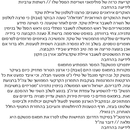
קריעת כרזה של סולימאני ושריפת הפסל שלו // רשתות ערביות
לידיעה בהרחבה
האקרים איראנים טוענים: פרצנו לטלפון של איילת שקד
רשת ההאקרים האיראנית "חנדאלה" טענה הבוקר (שבת) כי פרצה לטלפון
של השרה לשעבר איילת שקד, ימים לאחר שטענה כי השיגה מידע
ממכשיריהם של ראש הממשלה לשעבר נפתלי בנט וראש הסגל של בנימין
נתניהו, צחי ברוורמן. בפוסט שפרסמה ברשת X טענה הקבוצה כי בידיה
תיעודים שנלקחו מהמכשיר של שקד, והמשיכה באיומים מרומזים לפרסום
חומרים נוספים. בשלב זה לא נמסרה תגובה רשמית לטענות, ולא ברור אם
אכן בוצעה פריצה או מה טיב המידע שבידי הקבוצה.
שרת המשפטים לשעבר איילת שקד,צילום: אורן בן חקון
לידיעה בהרחבה
יתפרקו מנשקם? המסר המפתיע מחמאס
מקורות בחמאס טענו היום (שבת) כי ארגון הטרור מחזיק כיום בעיקר
בנשק קל, ובהיקף מוגבל של טילי נ"ט ומטעני חבלה, וכי איבד כמעט את כל
הרקטות והמרגמות בעקבות התמרון הקרקעי הממושך של צה"ל ברצועת
עזה. לדבריהם, ישראל וראש הממשלה בנימין נתניהו "מפריזים בחשיבות
הנשק" כדי להשפיע על עמדת ארה"ב בנוגע לשלב השני של ההסכם. עם
זאת, בחמאס מודים כי סוגיית פירוק הנשק עדיין מצויה בדיונים עם
המתווכים, ובמקביל הארגון ממשיך לפעול לשיקום יכולותיו ולביסוס
שלטונו בעזה, חרף הטענות להיחלשותו והעיכוב בהחזרת החטוף החלל
האחרון, רן גואילי.
הרמטכ"ל בפיקוד הדרום: הנחישות שלנו לפרז את חמאס מנשקם היא
מלאה // דובר צה"ל
לידיעה בהרחבה