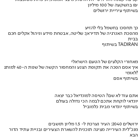
בהשקעה של 100 מיליון ₪
בשיתוף עיריית ירושלים
כך תחסכו בחשמל בלי להזיע
מהפכת האנרגיה של תדיראן: שליטה, אבטחת מידע וניהול אקלים חכם
בבית
בשיתוף TADIRAN
מאחורי הקלעים של הטעם הישראלי
איך אסם הפכה את תקופת הצנע והמחסור הקשה של שנות ה-40 למותג
לאומי?
בשיתוף אסם
אתם עוד לא שם? הטיסה למונדיאל כבר יצאה
יונדאי לוקחת אתכם לבמה הכי גדולה בעולם
בשיתוף יונדאי מבית כלמוביל
ירושלים 2040: העיר נערכת ל- 1.5 מליון תושבים
מנכ"לית העירייה מציגה תוכנית להשארת הצעירים ובניית עתיד הדור
הבא