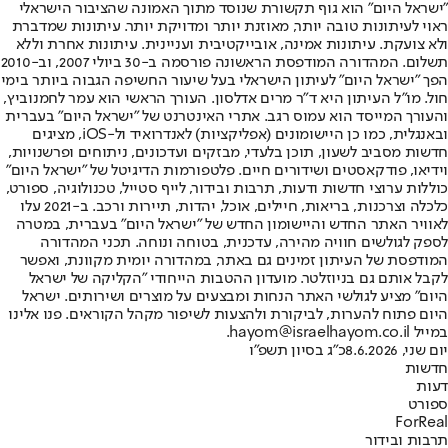
"ישראל היום" הוא גוף תקשורת שנוסד מתוך האמונה שהציבור הישראלי
ראוי לעיתונות טובה יותר, מאוזנת יותר ומדויקת יותר. עיתונות שמדברת
ולא צועקת. עיתונות אמינה, אובייקטיבית ועניינית. עיתונות אחרת וללא
תשלום. המהדורה המודפסת הראשונה פורסמה ב-30 ביולי 2007, וב-2010
הפך "ישראל היום" לעיתון הישראלי בעל שיעור החשיפה הגבוה ביותר בימי
חול. מו"ל העיתון היא ד"ר מרים אדלסון. העורך הראשי הוא עמר לחמנוביץ,
והעורך המייסד הוא עמוס רגב. אתרי האינטרנט של "ישראל היום" בעברית
ובאנגלית, כמו כן היישומונים (אפליקציות) לאנדרואיד ול-iOS, מציגים
חדשות מסביב לשעון, תוכן בלעדי, מבזקים ועדכונים, ניתוחים ופרשנויות,
וידיאו, פודקאסטים ושידורים חיים. פלטפורמות הדיגיטל של "ישראל היום"
כוללות ערוצי חדשות ודעות, תרבות ובידור, לייף סטייל, טכנולוגיה, ספורט,
כלכלה וצרכנות, בריאות, חיילים, אוכל, יהדות, תיירות ורכב. ב-2021 עלו
לאוויר האתר החדש והיישומון החדש של "ישראל היום" בעברית, במטרה
לספק לגולשים חוויה מהירה, עדכנית, בטוחה ונוחה. תכני המהדורה
המודפסת של העיתון זמינים גם באתר, במהדורה יומית מקוונת, ואפשר
לקבל אותם גם בניוזלטר. מועדון ההטבות הייחודי "הקליקה של ישראל
היום" מציע לגולשי האתר הנחות ומבצעים על מוצרים ושירותים. ישראל
היום פתוח להערות, לביקורת ולהצעות לשיפור מקהל הקוראים. פנו אלינו
במייל hayom@israelhayom.co.il.
יום שני, 8.6.2026
כ"ג בסיון תשפ"ו
חדשות
דעות
ספורט
ForReal
תרבות ובידור