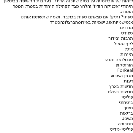
לזהות של אוכלוסייה על בסיס שיוכנה הדתי". בעקבות החשיפה בביטאון
היהודי "אנפוקה חודיו" והלחץ מצד הקהילה היהודית בספרד, המפה
הוסרה.
טעינו? נתקן! אם מצאתם טעות בכתבה, נשמח שתשתפו אותנו
אנטישמיות
אנטישמיות באירופה
ברצלונה
ספרד
מדורים
ספורט
תרבות ובידור
לייף סטייל
אוכל
תיירות
טכנולוגיה ומדע
הורוסקופ
ForReal
מגזין השבוע
דעות
חדשות בארץ
חדשות בעולם
פוליטי
ביטחוני
חינוך
בריאות
משפט
תחבורה
פוליטי-מדיני