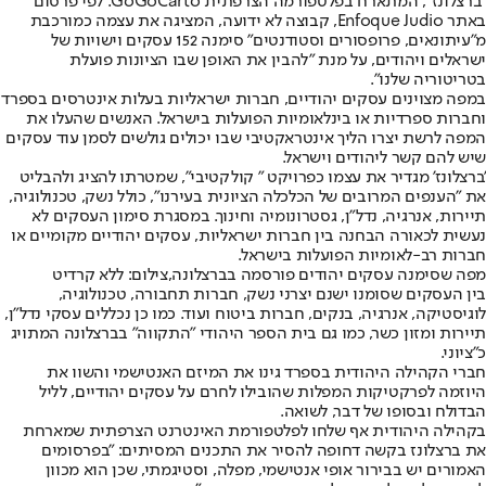
"ברצלונז", המתארח בפלטפורמה הצרפתית GoGoCarto. לפי פרסום
באתר Enfoque Judio, קבוצה לא ידועה, המציגה את עצמה כמורכבת
מ"עיתונאים, פרופסורים וסטודנטים" סימנה 152 עסקים וישויות של
ישראלים ויהודים, על מנת "להבין את האופן שבו הציונות פועלת
בטריטוריה שלנו".
במפה מצוינים עסקים יהודיים, חברות ישראליות בעלות אינטרסים בספרד
וחברות ספרדיות או בינלאומיות הפועלות בישראל. האנשים שהעלו את
המפה לרשת יצרו הליך אינטראקטיבי שבו יכולים גולשים לסמן עוד עסקים
שיש להם קשר ליהודים וישראל.
'ברצלונז' מגדיר את עצמו כפרויקט " קולקטיבי", שמטרתו להציג ולהבליט
את "הענפים המרובים של הכלכלה הציונית בעירנו", כולל נשק, טכנולוגיה,
תיירות, אנרגיה, נדל"ן, גסטרונומיה וחינוך. במסגרת סימון העסקים לא
נעשית לכאורה הבחנה בין חברות ישראליות, עסקים יהודיים מקומיים או
חברות רב-לאומיות הפועלות בישראל.
מפה שסימנה עסקים יהודים פורסמה בברצלונה,צילום: ללא קרדיט
בין העסקים שסומנו ישנם יצרני נשק, חברות תחבורה, טכנולוגיה,
לוגיסטיקה, אנרגיה, בנקים, חברות ביטוח ועוד. כמו כן נכללים עסקי נדל"ן,
תיירות ומזון כשר, כמו גם בית הספר היהודי "התקווה" בברצלונה המתויג
כ"ציוני.
חברי הקהילה היהודית בספרד גינו את המיזם האנטישמי והשוו את
היוזמה לפרקטיקות המפלות שהובילו לחרם על עסקים יהודיים, לליל
הבדולח ובסופו של דבר, לשואה.
בקהילה היהודית אף שלחו לפלטפורמת האינטרנט הצרפתית שמארחת
את ברצלונז בקשה דחופה להסיר את התכנים המסיתים: "בפרסומים
האמורים יש בבירור אופי אנטישמי, מפלה, וסטיגמתי, שכן הוא מכוון