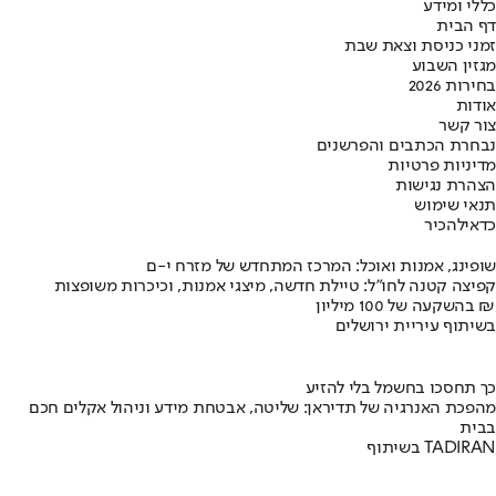
כללי ומידע
דף הבית
זמני כניסת וצאת שבת
מגזין השבוע
בחירות 2026
אודות
צור קשר
נבחרת הכתבים והפרשנים
מדיניות פרטיות
הצהרת נגישות
תנאי שימוש
כדאי
להכיר
שופינג, אמנות ואוכל: המרכז המתחדש של מזרח י-ם
קפיצה קטנה לחו"ל: טיילת חדשה, מיצגי אמנות, וכיכרות משופצות
בהשקעה של 100 מיליון ₪
בשיתוף עיריית ירושלים
כך תחסכו בחשמל בלי להזיע
מהפכת האנרגיה של תדיראן: שליטה, אבטחת מידע וניהול אקלים חכם
בבית
בשיתוף TADIRAN