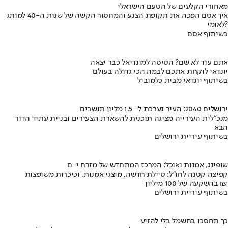
מאחורי הקלעים של הטעם הישראלי
איך אסם הפכה את תקופת הצנע והמחסור הקשה של שנות ה-40 למותג
לאומי?
בשיתוף אסם
אתם עוד לא שם? הטיסה למונדיאל כבר יצאה
יונדאי לוקחת אתכם לבמה הכי גדולה בעולם
בשיתוף יונדאי מבית כלמוביל
ירושלים 2040: העיר נערכת ל- 1.5 מליון תושבים
מנכ"לית העירייה מציגה תוכנית להשארת הצעירים ובניית עתיד הדור
הבא
בשיתוף עיריית ירושלים
שופינג, אמנות ואוכל: המרכז המתחדש של מזרח י-ם
קפיצה קטנה לחו"ל: טיילת חדשה, מיצגי אמנות, וכיכרות משופצות
בהשקעה של 100 מיליון ₪
בשיתוף עיריית ירושלים
כך תחסכו בחשמל בלי להזיע