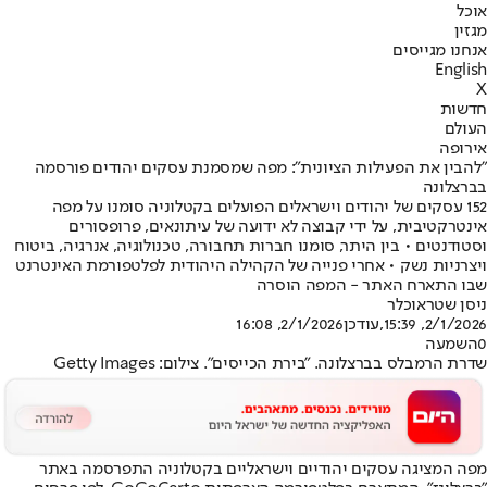
אוכל
מגזין
אנחנו מגייסים
English
X
חדשות
העולם
אירופה
"להבין את הפעילות הציונית": מפה שמסמנת עסקים יהודים פורסמה
בברצלונה
152 עסקים של יהודים וישראלים הפועלים בקטלוניה סומנו על מפה
אינטרקטיבית, על ידי קבוצה לא ידועה של עיתונאים, פרופסורים
וסטודנטים • בין היתר, סומנו חברות תחבורה, טכנולוגיה, אנרגיה, ביטוח
ויצרניות נשק • אחרי פנייה של הקהילה היהודית לפלטפורמת האינטרנט
שבו התארח האתר - המפה הוסרה
ניסן שטראוכלר
2/1/2026, 15:39
,עודכן
2/1/2026, 16:08
0
השמעה
שדרת הרמבלס בברצלונה. "בירת הכייסים". צילום: Getty Images
מפה המציגה עסקים יהודיים וישראליים בקטלוניה התפרסמה באתר