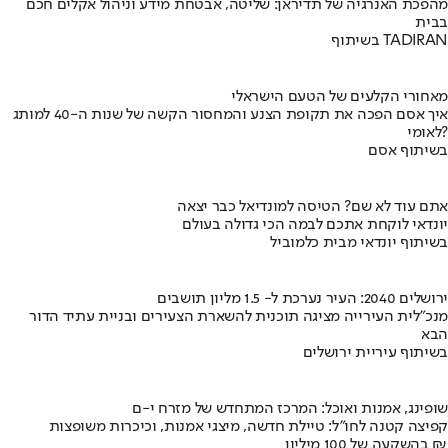
מהפכת האנרגיה של תדיראן: שליטה, אבטחת מידע וניהול אקלים חכם
בבית
בשיתוף TADIRAN
מאחורי הקלעים של הטעם הישראלי
איך אסם הפכה את תקופת הצנע והמחסור הקשה של שנות ה-40 למותג
לאומי?
בשיתוף אסם
אתם עוד לא שם? הטיסה למונדיאל כבר יצאה
יונדאי לוקחת אתכם לבמה הכי גדולה בעולם
בשיתוף יונדאי מבית כלמוביל
ירושלים 2040: העיר נערכת ל- 1.5 מליון תושבים
מנכ"לית העירייה מציגה תוכנית להשארת הצעירים ובניית עתיד הדור
הבא
בשיתוף עיריית ירושלים
שופינג, אמנות ואוכל: המרכז המתחדש של מזרח י-ם
קפיצה קטנה לחו"ל: טיילת חדשה, מיצגי אמנות, וכיכרות משופצות
בהשקעה של 100 מיליון ₪