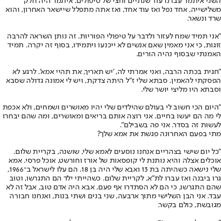
השני איתמר עברנו עוד שנתיים וחצי של טיפולים. איתמר היה חלק
משלישייה, אחד נפל ואז עוד אחד, ואז אתה מתפלל שיישאר האחרון, והוא
שרד ונשאר.
"אני תמיד שמח לעזור ולדבר על טיפולי הפוריות. זה נותן השראה להרבה
זוגות, כי אני מאמין שאם אנשים לא ייכנעו ויתמידו, בסוף זה יקרה. תמיד
האמנתי שבסוף נהיה הורים.
"חגית בכתה הרבה, ואני אמרתי לה, 'יש תאריך, את תהיי אמא'. לרגע לא
הפסקתי להאמין. סבתא שלי ז"ל היתה צדקת, ויש לי אמונה גדולה שסבא
וסבתא היו מליצי יושר שלי.
"היום הכי חשוב לי בעולם שהילדים שלי יהיו מאושרים ושמחים, ולא אכפת
לי מה הם יעשו בחיים. אני רוצה אותם בריאים ומאושרים, ומה שהם יבחרו
לעשות זה בסדר. אני פה בשבילם".
מתי בפעם האחרונה פגשת את אמא שלך?
"כל יום שישי בצהריים אנחנו נוסעים לאמא שלי, שושנה, בקריית שלום.
אוכלים אצלה והיא נותנת לי קופסאות של אורז וחורשט, אוכל פרסי. אמא
שלי נישאה כשהיתה בת 13 ואבא שלי היה בן 18. הם עלו לישראל ב־1966,
גרו ביבנה ואז עברו לת"א, לקריית שלום. כשהייתי ילד הם התגרשו, וטוב
שהם התגרשו, כי הם לא הסתדרו אף פעם. אבא היה אדם טוב, אבל זה לא
עבד. אני הבן השלישי מתוך ארבעה, שני בנים ושתי בנות, ואנחנו חבורה
מגובשת, כולם בקשר.