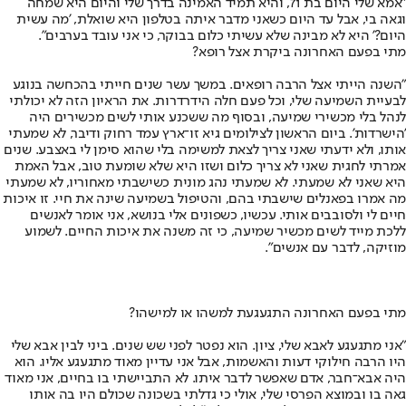
"אמא שלי היום בת 71, והיא תמיד האמינה בדרך שלי והיום היא שמחה
וגאה בי, אבל עד היום כשאני מדבר איתה בטלפון היא שואלת, 'מה עשית
היום?' היא לא מבינה שלא עשיתי כלום בבוקר, כי אני עובד בערבים".
מתי בפעם האחרונה ביקרת אצל רופא?
"השנה הייתי אצל הרבה רופאים. במשך עשר שנים חייתי בהכחשה בנוגע
לבעיית השמיעה שלי, וכל פעם חלה הידרדרות. את הראיון הזה לא יכולתי
לנהל בלי מכשירי שמיעה, ובסוף מה ששכנע אותי לשים מכשירים היה
'הישרדות'. ביום הראשון לצילומים גיא זו־ארץ עמד רחוק ודיבר, לא שמעתי
אותו, ולא ידעתי שאני צריך לצאת למשימה בלי שהוא סימן לי באצבע. שנים
אמרתי לחגית שאני לא צריך כלום ושזו היא שלא שומעת טוב, אבל האמת
היא שאני לא שמעתי. לא שמעתי נהג מונית כשישבתי מאחוריו, לא שמעתי
מה אמרו בפאנלים שישבתי בהם, והטיפול בשמיעה שינה את חיי. זו איכות
חיים לי ולסובבים אותי. עכשיו, כשפונים אלי בנושא, אני אומר לאנשים
ללכת מייד לשים מכשיר שמיעה, כי זה משנה את איכות החיים. לשמוע
מוזיקה, לדבר עם אנשים".
מתי בפעם האחרונה התגעגעת למשהו או למישהו?
"אני מתגעגע לאבא שלי, ציון. הוא נפטר לפני שש שנים. ביני לבין אבא שלי
היו הרבה חילוקי דעות והאשמות, אבל אני עדיין מאוד מתגעגע אליו. הוא
היה אבא־חבר, אדם שאפשר לדבר איתו. לא התביישתי בו בחיים, אני מאוד
גאה בו ובמוצא הפרסי שלי, אולי כי גדלתי בשכונה שכולם היו בה אותו