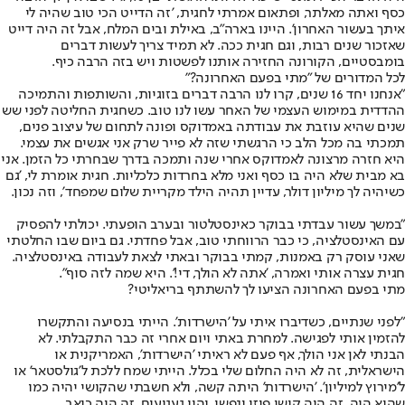
כסף ואתה מאלתר, ופתאום אמרתי לחגית, 'זה הדייט הכי טוב שהיה לי
איתך בעשור האחרון'. היינו בארה"ב, באילת ובים המלח, אבל זה היה דייט
שאזכור שנים רבות, וגם חגית ככה. לא תמיד צריך לעשות דברים
בומבסטיים, הקורונה החזירה אותנו לפשטות ויש בזה הרבה כיף.
לכל המדורים של "מתי בפעם האחרונה?"
"אנחנו יחד 16 שנים, קרו לנו הרבה דברים בזוגיות, והשותפות והתמיכה
ההדדית במימוש העצמי של האחר עשו לנו טוב. כשחגית החליטה לפני שש
שנים שהיא עוזבת את עבודתה באמדוקס ופונה לתחום של עיצוב פנים,
תמכתי בה מכל הלב כי הרגשתי שזה לא פייר שרק אני אגשים את עצמי.
היא חזרה מרצונה לאמדוקס אחרי שנה ותמכה בדרך שבחרתי כל הזמן. אני
בא מבית שלא היה בו כסף ואני מלא בחרדות כלכליות. חגית אומרת לי, 'גם
כשיהיה לך מיליון דולר, עדיין תהיה הילד מקריית שלום שמפחד', וזה נכון.
"במשך עשור עבדתי בבוקר כאינסטלטור ובערב הופעתי. יכולתי להפסיק
עם האינסטלציה, כי כבר הרווחתי טוב, אבל פחדתי. גם ביום שבו החלטתי
שאני עוסק רק באמנות, קמתי בבוקר ובאתי לצאת לעבודה באינסטלציה.
חגית עצרה אותי ואמרה, 'אתה לא הולך, די!'. היא שמה לזה סוף".
מתי בפעם האחרונה הציעו לך להשתתף בריאליטי?
"לפני שנתיים, כשדיברו איתי על 'הישרדות'. הייתי בנסיעה והתקשרו
להזמין אותי לפגישה. למחרת באתי ויום אחרי זה כבר התקבלתי. לא
הבנתי לאן אני הולך, אף פעם לא ראיתי 'הישרדות', האמריקנית או
הישראלית, זה לא היה החלום שלי בכלל. הייתי שמח ללכת ל'גולסטאר' או
ל'מירוץ למיליון'. 'הישרדות' היתה קשה, ולא חשבתי שהקושי יהיה כמו
שהוא היה. זה היה קושי פיזי ונפשי, והיו געגועים, זה היה כואב.