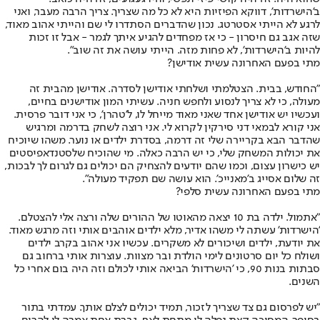
ב'הישרדות', דווקא הפיזיות היא לא כל מה שצריך. צריך הרבה מעבר, ואני
לרגע לא הייתי אסטרטג. נכון שהדברים הסתדרו לי שם והייתי אהוב מאוד,
שזה אגב גם חיסרון - כי אז מפחדים להגיע איתך לגמר - אבל זו זכות
להיות ב'הישרדות', לא פחות מזה. הייתי עושה את זה שוב".
מתי בפעם האחרונה עשית אודישן?
"החודש, בבית. הצטלמתי ושלחתי אודישן לסדרה. אודישן מהבית זה
מעולה, כי לא צריך לנסוע ולחפש חניה. עשיתי המון אודישנים בחיים,
ועכשיו יש אודישן אחד שאני מאוד מייחל לו, ל'טהרן', כי אני דובר פרסית.
אני קורא לבמאי דני סירקין לקרוא לי. אני רוצה לשחק בדרמה ומרגיש
שהדבר הבא בקריירה שלי זה דרמה, בסדרת ילדים או נוער. משהו שיוכיח
את יכולות המשחק שלי, כי יש הרבה כאלה. מי שהוכיח שלסטנדאפיסטים
יש כישרון עצום, וכמו שהם יודעים להצחיק הם יכולים גם לגרום לך לבכות,
זה שלום אסייג ב'מאנייכ'. הוא עושה שם תפקיד מעולה".
מתי בפעם האחרונה עשית סלפי?
"אתמול. ילדה בת 10 יצאה מהאוטו של ההורים שלה ורצה אלי להצטלם.
'הישרדות' עשתה לי משהו אדיר, מלא ילדים אוהבים אותי וזה מרגש מאוד.
את יודעת, ילדים ושיכורים לא משקרים. עכשיו אני אהוב בקרב ילדים
ושולח כל יום סרטונים לימי הולדת ובר מצוות. עוצרות אותי ברחוב גם
סבתות בנות 90, כי 'הישרדות' הביאה אותי לכולם וזה היה בום אחרי כל
השנים.
"יש לפרסום גם צד שצריך לזכור, תמיד יכולים לצלם אותך. עמדתי בתור