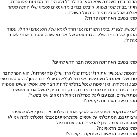
הדבר. גרנו בשכונה שלא נסעו בה לחו"ל ולא היו בה מכוניות מפוארות.
חיינו בבית קטן וצפוף, קיבלנו בגדים מהאנשים שאמא שלי היתה מנקה
אצלם, אבל אוכל תמיד היה על השולחן".
מתי בפעם האחרונה פחדת?
"עכשיו. לצערי, בזמן הקורונה אני חרד לאמא שלי. היא אדם יקר לי, עמוד
התווך של החיים שלי. בזכות אמא שלי אני מי שאני, ומפחיד אותי לאבד
אותה".
מתי בפעם האחרונה הכנסת חבר חדש לחיים?
"האמת שעכשיו, את קוז'י (עידו קוז'יקרו; ש"ז) מ'הישרדות'. הוא הפך לחבר
טוב שלי, ואתמול כשנפגשנו אמרתי לו, 'לא מגיע לי חבר כמוך'. הוא ספורטאי
מבטן ומלידה, ואני שמח שנפל בחלקי להיות חבר שלו. אפילו עשינו קמפיין
יחד. זכיתי בחברים טובים מהתוכנית, דוד דביר, למשל. אנחנו נפגשים
ומתקשרים, וגם עם ליטל סמדג'ה וניקול רזניקוב אני בקשר".
מתי בפעם האחרונה קינאת?
"אני לא מקנא, נשבע שלא. לא קינאתי בהצלחה או בכסף, אלא שאפתי
ורציתי גם. הסתכלתי על אנשים שמתראיינים אצלך ושאלתי למה אני לא
שם. זה נבע מהרצון להגיע - והנה אנחנו פה".
מתי בפעם הראשונה?
מתי בפעם הראשונה שיחקת בקולנוע?