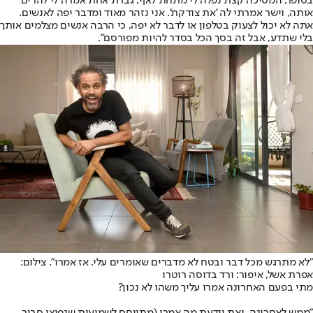
בסופר, המסיכה קצת נפלה לי מתחת לאף, גברת אחת אמרה לי להרים
אותה, וישר אמרתי לה 'את צודקת'. אני נזהר מאוד ומדבר יפה לאנשים.
אתה לא יכול לצעוק בטלפון או לדבר לא יפה, כי הרבה אנשים מצלמים אותך
בלי שתדע, אבל זה בסך הכל בסדר להיות מפורסם".
"לא מתרגש מכל דבר ובטח לא מדברים שאומרים עלי. אז אמרו". צילום:
אפרת אשל, איפור: ורד בדוסה רוטרו
מתי בפעם האחרונה אמרו עליך משהו לא נכון?