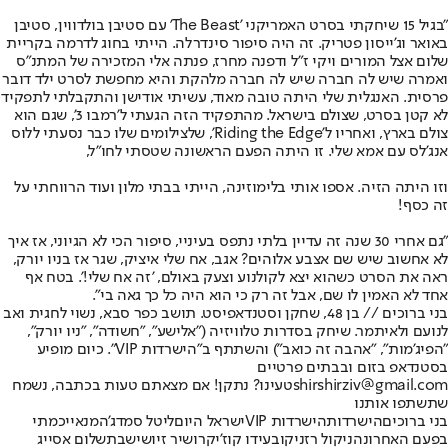
"בגיל 15 שיחקתי בסרט האמריקני 'The Beast' עם סטיבן בולדווין, סטיבן
באואר וג'ייסון פטריק. זה היה סיפור סינדרלה. הייתי בחוג לדרמה בקריית
שלום אצל המורים ויקי ז"ל ודפנה מחרז, פנתה אלי המזכירה של המתנ"ס
ואמרה שיש לה חברה שיש לה חברה מלהקת והיא מחפשת לסרט ילד דובר
פרסית. האנגלית שלי היתה טובה מאוד, עשיתי אודישן והתקבלתי לתפקיד
לא קטן בסרט, שצולם בישראל. מהתפקיד הזה הגעתי ל'רמבו 3', שגם הוא
צולם בארץ, ואחריו ל'Riding the Edge', שלצילומים שלו כבר נסעתי ללוס
אנג'לס עם אמא שלי. זו היתה הפעם הראשונה שטסתי לחו"ל,
וזו היתה הזיה. אספו אותי בלימוזינה, הייתי בבתי מלון ועוד הרווחתי על
זה כסף!
"גם אחרי 30 שנה זה עדיין בלתי נתפס בעיניי, סיפור הכי לא הגיוני, אז איך
לא אחשוב שיש שם אצבע אלוהים? אגב, אח שלי איציק, שגר אז בניו יורק,
ראה את הסרט כשהוא יצא לקולנוע וצעק באולם, 'זה אח שלי!'. בטח אף
אחד לא האמין לו שם, אבל זה רק כי הוא היה כל כך גאה בי".
בני ברוכים // בן 48, שחקן וסטנדאפיסט. תושב כפר סבא, נשוי לחגית ואב
לנועם ולאיתמר. שיחק בסדרות טלוויזיה ("אלישע", "חשודה", "ניו יורק",
"הפיג'מות", "אהבה זה כואב") והשתתף ב"הישרדות VIP". כיום מופיע
בסטנדאפ בזום ובבתים פרטיים
shirshirziv@gmail.com
טעינו? נתקן! אם מצאתם טעות בכתבה, נשמח
שתשתפו אותנו
בני ברוכים
הישרדות
הישרדות VIP
ישראל היום
ליטל סמדג'ה
מנאייכ
מתי
בפעם האחרונה
ניקול רזניקוב
עידו קוז'יקרו
שיר זיו
שישבת
שלום אסייג