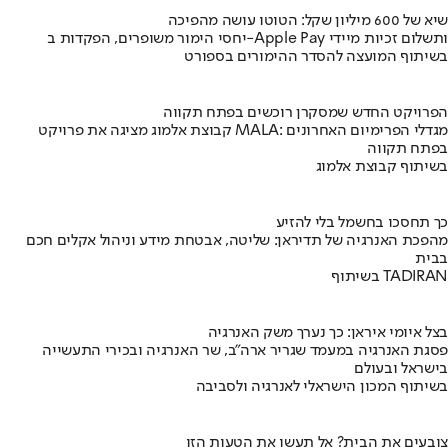
שיא של 600 מיליון שקל: הטוטו עושה מהפיכה
יחסי הימור משופרים, הפקדות ב-Apple Pay ותשלום זכיות מיידי
בשיתוף המועצה להסדר ההימורים בספורט
הפרויקט החדש שמסקרן רוכשים בפתח תקווה
קבוצת אלמוג מציגה את פרויקט MALA: מגדלי הפרימיום האחרונים
בפתח תקווה
בשיתוף קבוצת אלמוג
כך תחסכו בחשמל בלי להזיע
מהפכת האנרגיה של תדיראן: שליטה, אבטחת מידע וניהול אקלים חכם
בבית
בשיתוף TADIRAN
בצל איומי איראן: כך נערך משק האנרגיה
פסגת האנרגיה במעמד שגריר ארה"ב, שר האנרגיה ובכירי התעשייה
בישראל ובעולם
בשיתוף המכון הישראלי לאנרגיה ולסביבה
צובעים את הבית? אל תעשו את הטעות הזו