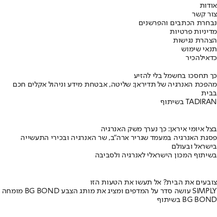
אודות
צור קשר
נבחרת הכתבים והפרשנים
מדיניות פרטיות
הצהרת נגישות
תנאי שימוש
כדאי
להכיר
כך תחסכו בחשמל בלי להזיע
מהפכת האנרגיה של תדיראן: שליטה, אבטחת מידע וניהול אקלים חכם
בבית
בשיתוף TADIRAN
בצל איומי איראן: כך נערך משק האנרגיה
פסגת האנרגיה במעמד שגריר ארה"ב, שר האנרגיה ובכירי התעשייה
בישראל ובעולם
בשיתוף המכון הישראלי לאנרגיה ולסביבה
צובעים את הבית? אל תעשו את הטעות הזו
מומחה BG BOND עושה סדר על המדפים ומציג את מותג הצבע SIMPLY
בשיתוף BG BOND