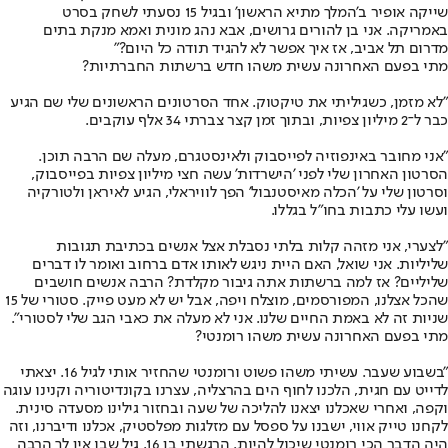
שייקה אופיר ב'המלך מתיא הראשון' ובגיל 15 נסעתי לשחק בסרט
באמריקה. אני בן להורים גרושים, אבא נהג מונית ואמא מנקת בתים
מדרום תל אביב, אז איך אפשר לא להגיד תודה כל היום?"
מתי בפעם האחרונה עשית משהו חדש ברשתות החברתיות?
"לא מזמן, כשגיליתי את טיקטוק. אחד הסרטונים הראשונים שלי שם הגיע
כבר ל־2 מיליון צפיות, ובתוך זמן קצר צברתי 34 אלף עוקבים.
"אני מחובר באינפוזיה לפייסבוק ולאינסטגרם, מעלה שם הרבה תוכן.
הסרטון האחרון שלי לפני 'הישרדות' עשה חצי מיליון צפיות בפייסבוק,
וסרטון שלי על 'הכלה מאיסטנבול' הפך לוויראלי, הגיע לאיראן ולטורקיה
ועשו עלי כתבות בחו"ל בגללו.
"לצערי, אני מזהה קלות בלתי נסבלת אצל אנשים בכתיבת תגובות
שליליות. אני שואל, האם היית ניגש לאותו אדם ברחוב ואומר לו דברים
שליליים? אז למה ברשתות אתה גיבור מקלדת? הרבה אנשים חושבים
שהכל אצלנו, המפורסמים, מוצלח ויפה, אבל יש לא מעט פייק. סטורי של 15
שניות זה לא באמת החיים שלנו. אני לא מעלה את כאבי הגב שלי לסטורי".
מתי בפעם האחרונה עשית משהו רומנטי?
"בשבוע שעבר. עשיתי משהו פשוט ורומנטי שהחזיר אותי לגיל 16. יצאתי
לדייט עם חגית, הלכנו לחוף הים בהרצליה, עצרנו בקונדיטוריה וקנינו עוגה
וקפה, ואחרי שאכלנו יצאנו להליכה של שעה ובחזור גילינו מסעדה סינית.
לקחנו טייק אווי, ישבנו על ספסל עם מזלגות מפלסטיק, אכלנו ודיברנו, וזה
היה הדבר הכי רומנטי שיכול להיות. הרגשתי בן 16, גיל שבו אין לך הרבה