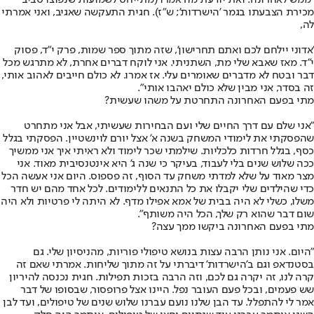
"
ממש לאחרונה
. ואת יודעת מה אמרו (מתייחס לשמועות שנפוצו סביב
מכירת הצבעתו בגמר 'הישרדות'; ש"ז). חגית התעקשה שאגיב, ואני אמרתי
לה,
'אדוני יילחם לכם ואתם תחרישון', שזה מתוך ספר שמות, פרק י"ד, פסוק
י"ד. מאז שאבא שלי מת, השתניתי. אני לוקח דברים אחרת, לא מתרגש מכל
דבר ובטח לא מדברים שאומרים עלי. אז אמרו. לא כולם חייבים לאהוב אותי,
זה בסדר, אני מבין שלא כולם יאהבו אותי".
מתי בפעם האחרונה התחרטת על משהו שעשית?
"אני שלם עם דרך החיים שלי ועם הבחירות שעשיתי, אבל אני מתחרט
שהפסקתי את לימודי המשחק בשנה א' אצל יורם לוינשטיין. הפסקתי בגלל
כסף, בגלל חרדות כלכליות. שילמתי שכר לימוד ולא ראיתי איך אני ממשיך
ככה שלוש שנים בלי לעבוד, בעיקר כי שנה ג' היא אינטנסיבית מאוד. אני
מצר מאוד על שלא למדתי משחק עד הסוף, זה פספוס. היום אני אעשה הכל
כדי שהילדים שלי יקבלו את כל התנאים ללימודים. לכל אחד מהם יש חדר
משלו, כשלי לא היה בבית של אמא אפילו מדף. לא היתה לי פרטיות ולא היה
שום דבר שהוא רק שלך, הכל היה משותף".
מתי בפעם האחרונה ביקשו ממך עצה?
"היום. אני נותן הרבה עצות בנושא טיפולי פוריות, מהניסיון שלי. גם
בסטנדאפ וגם ב'הישרדות' דיברתי על זה מתוך שליחות. אמרתי שאם זה
קרה לנו, זה יקרה גם לכם, וזה הרבה בזכות תפילות. חגית נכנסה להיריון
שש פעמים, ובכל פעם העובר נפל. היינו אצל פרופסור, שבסופו של דבר
אמר לי להתפלל. עד הבן שלנו נועם עברנו שלוש שנים של טיפולים, ועד לבן