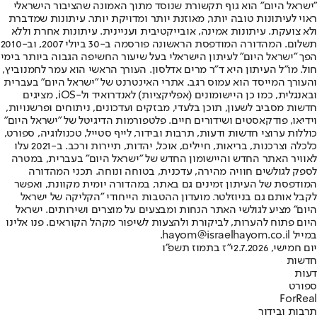
"ישראל היום" הוא גוף תקשורת שנוסד מתוך האמונה שהציבור הישראלי
ראוי לעיתונות טובה יותר, מאוזנת יותר ומדויקת יותר. עיתונות שמדברת
ולא צועקת. עיתונות אמינה, אובייקטיבית ועניינית. עיתונות אחרת וללא
תשלום. המהדורה המודפסת הראשונה פורסמה ב-30 ביולי 2007, וב-2010
הפך "ישראל היום" לעיתון הישראלי בעל שיעור החשיפה הגבוה ביותר בימי
חול. מו"ל העיתון היא ד"ר מרים אדלסון. העורך הראשי הוא עמר לחמנוביץ,
והעורך המייסד הוא עמוס רגב. אתרי האינטרנט של "ישראל היום" בעברית
ובאנגלית, כמו כן היישומונים (אפליקציות) לאנדרואיד ול-iOS, מציגים
חדשות מסביב לשעון, תוכן בלעדי, מבזקים ועדכונים, ניתוחים ופרשנויות,
וידיאו, פודקאסטים ושידורים חיים. פלטפורמות הדיגיטל של "ישראל היום"
כוללות ערוצי חדשות ודעות, תרבות ובידור, לייף סטייל, טכנולוגיה, ספורט,
כלכלה וצרכנות, בריאות, חיילים, אוכל, יהדות, תיירות ורכב. ב-2021 עלו
לאוויר האתר החדש והיישומון החדש של "ישראל היום" בעברית, במטרה
לספק לגולשים חוויה מהירה, עדכנית, בטוחה ונוחה. תכני המהדורה
המודפסת של העיתון זמינים גם באתר, במהדורה יומית מקוונת, ואפשר
לקבל אותם גם בניוזלטר. מועדון ההטבות הייחודי "הקליקה של ישראל
היום" מציע לגולשי האתר הנחות ומבצעים על מוצרים ושירותים. ישראל
היום פתוח להערות, לביקורת ולהצעות לשיפור מקהל הקוראים. פנו אלינו
במייל hayom@israelhayom.co.il.
יום חמישי, 2.7.2026
י"ז בתמוז תשפ"ו
חדשות
דעות
ספורט
ForReal
תרבות ובידור