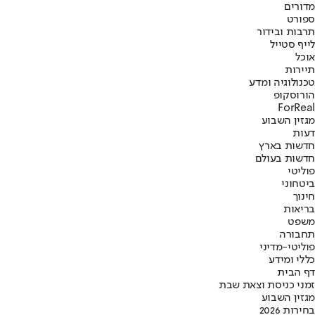
מדורים
ספורט
תרבות ובידור
לייף סטייל
אוכל
תיירות
טכנולוגיה ומדע
הורוסקופ
ForReal
מגזין השבוע
דעות
חדשות בארץ
חדשות בעולם
פוליטי
ביטחוני
חינוך
בריאות
משפט
תחבורה
פוליטי-מדיני
כללי ומידע
דף הבית
זמני כניסת וצאת שבת
מגזין השבוע
בחירות 2026