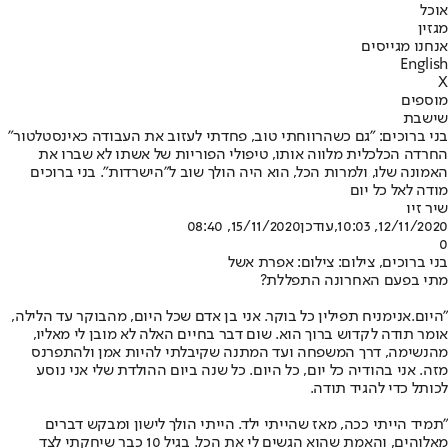
אוכל
מגזין
אנחנו מגייסים
English
X
מוספים
שישבת
בני ברוכים: "גם כשהרווחתי טוב, פחדתי לעזוב את העבודה כאינסטלטור"
החרדה הכלכלית מלווה אותו, טיפולי הפוריות של אשתו לא שברו את
האמונה שלו, ולמרות הכל, הוא היה הולך שוב ל"הישרדות". בני ברוכים
מודה לאל כל יום
שיר זיו
12/11/2020, 10:03
,עודכן
15/11/2020, 08:40
0
בני ברוכים, צילום: צילום: אפרת אשל
מתי בפעם האחרונה התפללת?
"היום.
אני
מניח תפילין כל בוקר. אני בן אדם שכל היום, מהבוקר עד הלילה,
אומר תודה לקדוש ברוך הוא. שום דבר בחיים האלה לא מובן לי מאליו,
מהנשימה, דרך המשפחה ועד המתנה שקיבלתי להיות אמן ולהתפרנס
מזה. אני בהודיה כל יום, כל היום. כל שנה ביום ההולדת שלי אני נוסע
לכותל כדי להגיד תודה.
"תמיד הייתי ככה, מאז שהייתי ילד. הייתי הולך לישון ומבקש דברים
מאלוהים, והאמת שהוא הגשים לי את הכל. בגיל 10 כבר שיחקתי לצד