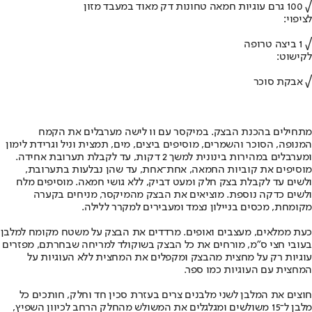
√ 100 גרם עוגיות חמאה טחונות דק מאוד במעבד מזון
לציפוי:
√ 1 ביצה טרופה
לקישוט:
√ אבקת סוכר
מתחילים בהכנת הבצק. במיקסר עם וו לישה מערבלים את הקמח
המנופה, הסוכר והשמרים, מוסיפים ביצים, מים, תמצית וניל וגרידת לימון
ומערבלים במהירות בינונית למשך 2 דקות, עד לקבלת תערובת אחידה.
מוסיפים את קוביות החמאה, אחת־אחת, עד שהן נבלעות בתערובת,
ולשים עד לקבלת בצק חלק ומעט דביק, ללא גושי חמאה. מוסיפים מלח
ולשים כדקה נוספת. מוציאים את הבצק מהמיקסר, מניחים בקערה
מקומחת, מכסים בניילון נצמד ומעבירים למקרר ללילה.
כעת ממלאים, מעצבים ואופים. מרדדים את הבצק על משטח מקומח למלבן
בעובי חצי ס"מ, מורחים את כל הבצק בשוקולד למריחה שבחרתם, מפזרים
עוגיות רק על מחצית מהבצק ומקפלים את המחצית ללא העוגיות על
המחצית עם העוגיות כמו ספר.
חוצים את המלבן לשני מלבנים צרים בעזרת סכין חד וחלק, חותכים כל
מלבן ל־15 משולשים ומגלגלים את המשולש מהחלק הרחב לכיוון השפיץ,