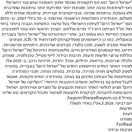
"ישראל היום" הוא גוף תקשורת שנוסד מתוך האמונה שהציבור הישראלי
ראוי לעיתונות טובה יותר, מאוזנת יותר ומדויקת יותר. עיתונות שמדברת
ולא צועקת. עיתונות אמינה, אובייקטיבית ועניינית. עיתונות אחרת וללא
תשלום. המהדורה המודפסת הראשונה פורסמה ב-30 ביולי 2007, וב-2010
הפך "ישראל היום" לעיתון הישראלי בעל שיעור החשיפה הגבוה ביותר בימי
חול. מו"ל העיתון היא ד"ר מרים אדלסון. העורך הראשי הוא עמר לחמנוביץ,
והעורך המייסד הוא עמוס רגב. אתרי האינטרנט של "ישראל היום" בעברית
ובאנגלית, כמו כן היישומונים (אפליקציות) לאנדרואיד ול-iOS, מציגים
חדשות מסביב לשעון, תוכן בלעדי, מבזקים ועדכונים, ניתוחים ופרשנויות,
וידיאו, פודקאסטים ושידורים חיים. פלטפורמות הדיגיטל של "ישראל היום"
כוללות ערוצי חדשות ודעות, תרבות ובידור, לייף סטייל, טכנולוגיה, ספורט,
כלכלה וצרכנות, בריאות, חיילים, אוכל, יהדות, תיירות ורכב. ב-2021 עלו
לאוויר האתר החדש והיישומון החדש של "ישראל היום" בעברית, במטרה
לספק לגולשים חוויה מהירה, עדכנית, בטוחה ונוחה. תכני המהדורה
המודפסת של העיתון זמינים גם באתר, במהדורה יומית מקוונת, ואפשר
לקבל אותם גם בניוזלטר. מועדון ההטבות הייחודי "הקליקה של ישראל
היום" מציע לגולשי האתר הנחות ומבצעים על מוצרים ושירותים. ישראל
היום פתוח להערות, לביקורת ולהצעות לשיפור מקהל הקוראים. פנו אלינו
במייל hayom@israelhayom.co.il.
יום רביעי, 4.3.2026
ט"ו באדר תשפ"ו
חדשות
דעות
ספורט
ForReal
תרבות ובידור