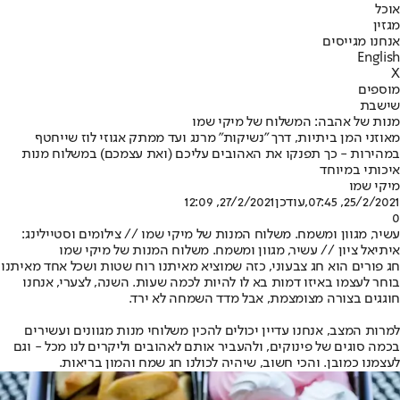
אוכל
מגזין
אנחנו מגייסים
English
X
מוספים
שישבת
מנות של אהבה: המשלוח של מיקי שמו
מאוזני המן ביתיות, דרך "נשיקות" מרנג ועד ממתק אגוזי לוז שייחטף
במהירות - כך תפנקו את האהובים עליכם (ואת עצמכם) במשלוח מנות
איכותי במיוחד
מיקי שמו
25/2/2021, 07:45
,עודכן
27/2/2021, 12:09
0
עשיר, מגוון ומשמח. משלוח המנות של מיקי שמו // צילומים וסטיילינג:
איתיאל ציון // עשיר, מגוון ומשמח. משלוח המנות של מיקי שמו
חג פורים הוא חג צבעוני, כזה שמוציא מאיתנו רוח שטות ושכל אחד מאיתנו
בוחר לעצמו באיזו דמות בא לו להיות לכמה שעות. השנה, לצערי, אנחנו
חוגגים בצורה מצומצמת, אבל מדד השמחה לא ירד.
למרות המצב, אנחנו עדיין יכולים להכין משלוחי מנות מגוונים ועשירים
בכמה סוגים של פינוקים, ולהעביר אותם לאהובים וליקרים לנו מכל - וגם
לעצמנו כמובן. והכי חשוב, שיהיה לכולנו חג שמח והמון בריאות.