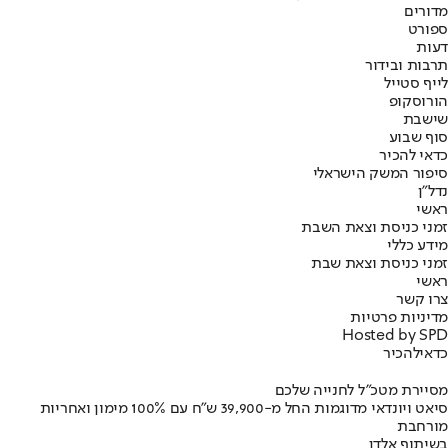
מדורים
ספורט
דעות
תרבות ובידור
לייף סטייל
הורוסקופ
שישבת
סוף שבוע
כדאי להכיר
סיפור המשק הישראלי
נדל"ן
ראשי
זמני כניסת וצאת השבת
מידע כללי
זמני כניסת וצאת שבת
ראשי
צרו קשר
מדיניות פרטיות
Hosted by SPD
כדאי
להכיר
מסיירת מטכ"ל לחנייה שלכם
סיאט ויונדאי מדוגמות החל מ-39,900 ש״ח עם 100% מימון ואחריות
מורחבת
בשיתוף אלדן