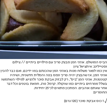
הביס המושלם. אוזני המן מבצק פריך עם מילויים ביתיים // צילום
וסטיילינג: איתציאל ציון
אין כמו לפאר משלוח מנות באוזני המן שהכנתם במו ידיכם, ואם כבר להכין
אוזני המן, אז שהבצק יהיה פריך ונמס בפה והמלית חדשנית, ושיהיו
קטנטנות, אוזני המן "ביס", רק לבזוק אבקת סוכר ולהגיש. למילוי השתמשו
בשלל ממרחים ביתיים כמו שוקולד, קרמל, פרג, חמאת בוטנים וכל דבר
אחר שאתם אוהבים. המתכון מתאים לכ־25 יחידות.
החומרים:
√ 1 כוס אבקת סוכר (120 גרם)