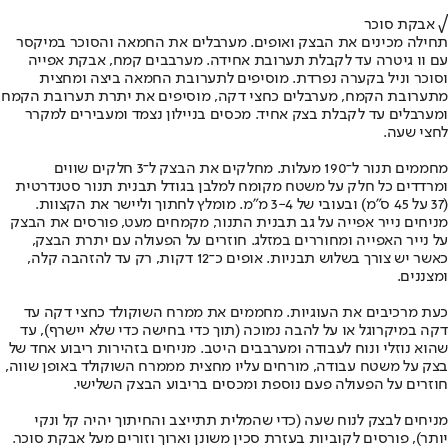
√ אבקת סוכר
תחילה מכינים את הבצק ואופים. מערבלים את החמאה והסוכר במיקסר
עם וו גיטרה עד לקבלת תערובת אחידה. מערבבים קמח, אבקת אפייה
וסוכר וניל בקערה נפרדת. מוסיפים לתערובת החמאה ביצה ומחצית
מתערובת הקמח, מערבלים כחצי דקה, מוסיפים את יתרת תערובת הקמח
ומערבלים עד לקבלת בצק אחיד. מכסים בניילון נצמד ומעבירים למקרר
לחצי שעה.
מחממים תנור ל־190 מעלות. מחלקים את הבצק ל־3 חלקים שווים
ומרדדים כל חלק על משטח מקומח למלבן בגודל תבנית תנור סטנדרטית
(37 על 45 ס"מ) ובעובי של 3-4 מ"מ. מומלץ לחתוך וליישר את הקצוות.
מניחים נייר אפייה על גב תבנית התנור, מקמחים מעט, פורסים את הבצק
על נייר האפייה ומחוררים במזלג. חוזרים על הפעולה עם יתרת הבצק,
כאשר יש צורך בשלוש תבניות. אופים כ־12 דקות, רק עד להזהבה קלה,
ומצננים.
כעת מרכיבים את העוגיות. מחממים את ממרח השוקולד כחצי דקה עד
דקה במיקרוגל או על להבה נמוכה (תוך כדי בחישה כדי שלא יישרף), עד
שהוא נוזלי ונוח לעבודה ומערבבים היטב. מניחים בזהירות ריבוע אחד של
בצק על משטח עבודה, מורחים עליו מחצית מממרח השוקולד באופן שווה,
חוזרים על הפעולה פעם נוספת ומכסים בריבוע הבצק השלישי.
מניחים לבצק לנוח שעה (כדי שהמלית תתייצב והחיתוך יהיה קל ונקי
יותר), פורסים לקוביות בעזרת סכין משונן וארוך וזורים מעל אבקת סוכר.