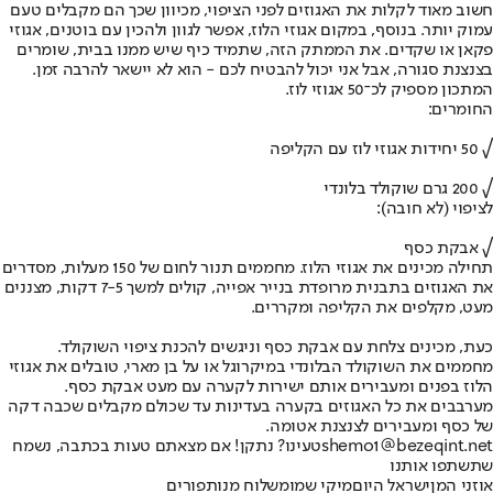
חשוב מאוד לקלות את האגוזים לפני הציפוי, מכיוון שכך הם מקבלים טעם
עמוק יותר. בנוסף, במקום אגוזי הלוז, אפשר לגוון ולהכין עם בוטנים, אגוזי
פקאן או שקדים. את הממתק הזה, שתמיד כיף שיש ממנו בבית, שומרים
בצנצנת סגורה, אבל אני יכול להבטיח לכם - הוא לא יישאר להרבה זמן.
המתכון מספיק לכ־50 אגוזי לוז.
החומרים:
√ 50 יחידות אגוזי לוז עם הקליפה
√ 200 גרם שוקולד בלונדי
לציפוי (לא חובה):
√ אבקת כסף
תחילה מכינים את אגוזי הלוז. מחממים תנור לחום של 150 מעלות, מסדרים
את האגוזים בתבנית מרופדת בנייר אפייה, קולים למשך 7-5 דקות, מצננים
מעט, מקלפים את הקליפה ומקררים.
כעת, מכינים צלחת עם אבקת כסף וניגשים להכנת ציפוי השוקולד.
מחממים את השוקולד הבלונדי במיקרוגל או על בן מארי, טובלים את אגוזי
הלוז בפנים ומעבירים אותם ישירות לקערה עם מעט אבקת כסף.
מערבבים את כל האגוזים בקערה בעדינות עד שכולם מקבלים שכבה דקה
של כסף ומעבירים לצנצנת אטומה.
shemo1@bezeqint.net
טעינו? נתקן! אם מצאתם טעות בכתבה, נשמח
שתשתפו אותנו
אוזני המן
ישראל היום
מיקי שמו
משלוח מנות
פורים