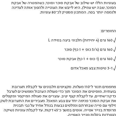
בעוגיות הללו יש שילוב של אבקת סוכר וסוכר, כשהמטרה של אבקת
הסוכר, שבה יש עמילן, היא לייבש את העוגייה ולהפוך אותה לעדינה
ולנמסה יותר בפה. המתכון מספיק לכ־80 עוגיות.
החומרים:
√ 160 גרם (4 יחידות) חלבוני ביצה במידה L
√ 160 גרם (3/4 כוס + 1 כף) סוכר
√ 160 גרם (1 כוס + 1 כף) אבקת סוכר
√ 3-1 טיפות צבע מאכל אדום
מחממים תנור ל־110 מעלות. מקציפים חלבונים עד לקבלת תערובת
בועתית, מוסיפים את הסוכר תוך כדי פעולת הערבול וממשיכים לערבל
כדקה־שתיים, עד לקבלת קצף יציב. עוצרים את פעולת המיקסר ומקפלים
את אבקת הסוכר פנימה יחד עם צבע המאכל. מעבירים את התערובת לשק
זילוף עם פייה שבחרתם ומזלפים גבעות בגודל אחיד על גבי תבנית
מרופדת בנייר אפייה. אופים במשך כ־45 דקות, עד לקבלת עוגיות נשיקה
הנפרדות בקלות מנייר האפייה.