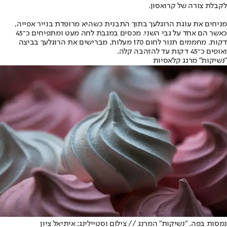
לקבלת צורה של קרואסון.
מניחים את עוגת הרוגלעך בתוך התבנית כשהיא מרופדת בנייר אפייה,
כאשר הם אחד על גבי השני. מכסים במגבת לחה מעט ומתפיחים כ־45
דקות. מחממים תנור לחום 170 מעלות, מברישים את הרוגלעך בביצה
ואופים כ־45 דקות עד להזהבה קלה.
"נשיקות" מרנג קלאסיות
נמסות בפה. "נשיקות" המרנג // צילום וסטיילינג: איתיאל ציון