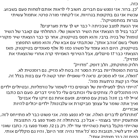
כזה.
"כן, ברור. אני נפגש עם חברים. חשוב לי לראות אותם לפחות פעם בשבוע.
עכשיו אני גם בתקופת בגרויות, אז לקחתי מורה פרטי. אתמול עשיתי
בגרות במתמטיקה".
איך הגעת למצב שבכיתה י' כבר יש לך עדת מעריצים?
"כבר בגיל 13 הוצאתי את השיר הראשון שלי. התחלתי עם קאבר של השיר
'גומות' של בניה ברבי, והוא תפס בטיקטוק. אחר כך כבר הוצאתי שיר מקורי
משלי בשם 'אוהב אותך', שכתבתי עם אבא שלי, והוא ממש התפוצץ
בטיקטוק. היום הוא עומד על משהו כמו 70 אלף סאונדים בטיקטוק. מאז
הוצאתי כבר 17 סינגלים, אבל הטירוף האמיתי קרה אחרי שהוצאתי את
'מדויק'".
הלוק מתוקתק, הלב דופק. "מדויק"
ברמת הפופולריות בבית הספר זה בטח לא מזיק. גם רומנטית לא.
"וואלה, אני לא מסכים. נראה לי שאפילו יותר קשה לי עם בנות בגלל זה.
אולי הן קצת נרתעות מזה".
"הייתי הולך לפעילויות של הצופים כדי לשמור על נורמליות, ובטיולים ילדים
היו מתנכלים לי, צוחקים עלי וכותבים עלי כל מיני דברים. פעם הם כתבו
'אייל לוי בן זונה' בענק עם פחמים, ופעם אחת גם זרקו עלי אבנים"
ואיך אתה שומר על עצמך מביקורת או עלבונות? ילדים יכולים להיות
אכזריים.
"מתרגלים לדברים האלה. אני לא נפגע מזה. אני פשוט כבר לא מתייחס לזה,
ומתעסק יותר בעצמי - אבל כן, בהתחלה זה מאוד פגע בי. התגובות
שהייתי מקבל ברשת כשהייתי עוד ילד, רק בן 12, מאוד פגעו בי. כתבו שאני
לא יודע לשיר, תגובות כמו 'כל אחד נהיה זמר היום', והיו גם מקללים אותי.
היום זה כבר מצחיק אותי".