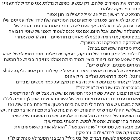
הכרתי את השירים שלהם. רק עכשיו, כשקצת גדלתי, אני מתחיל להתעניין
יותר במוזיקה שלהם.
הוציא שיר ראשון בגיל 13. אייל לוי,צילום: חנן אסור
"הוא גם לא אוהב שאנחנו שומעים את המוזיקה שלו לידו. אלה עניינים שלו
עם עצמו, לא יודע למה. אף פעם לא הבנתי באמת את סדר הגודל של
ההצלחה שלהם, אבל היום, אם אני נכנס לעמוד האמן של שוטי הנבואה
בספוטיפיי, אני רואה 250 אלף מאזינים חודשיים - וזה 17 שנה אחרי
שהלהקה התפרקה! זה מטורף".
איזו מוזיקה שמעתם בבית?
"גדלתי על המון סוגים של מוזיקה, בעיקר ישראלית, מתי כספי למשל. אבא
היה שומע פרינס, דיוויד בואי. תמיד היתה אצלנו מוזיקה בבית. כל חמשת
האחים מנגנים, וכולם שרים".
אופרציה של עשרות אנשים מאחוריו. אייל לוי,צילום: חנן אסור; ג׳קט: shdz
וינטג׳, ג'ינס: קרהארט, נעליים: ריק אוונס
אבל רק אחד מכם עושה את זה באופן מקצועי. כמה אנשים עובדים
באופרציה הזו שנקראת "אייל לוי"?
"באופן קבוע ורציף, משהו כמו חמישה או שישה, אבל יש לנו פרויקטים
שאנחנו עובדים בהם עם צוות גדול של עשרות אנשים. אתן לך דוגמה ללו"ז
שלי: בשבוע שעבר היתה לי הופעה ביום ראשון, עוד אחת ביום שני, ואז
בשלישי היו לי עוד שתי הופעות. יש הופעות של בת מצווה או בר מצווה, יש
גם הופעות של העירייה מול עשרות אלפים, ויש גם הופעות שלי, שאני
פותח בהן קופות. אתמול, למשל, הופעתי במודיעין".
עם אבא רואי, ממייסדי "שוטי הנבואה". "הוא לא אוהב ששומעים את
המוזיקה שלו לידו",צילום: ניר פקין
אתה מספיק לעשות דברים של בני גילך? רוב בני הנוער לא מנהלים לו"ז