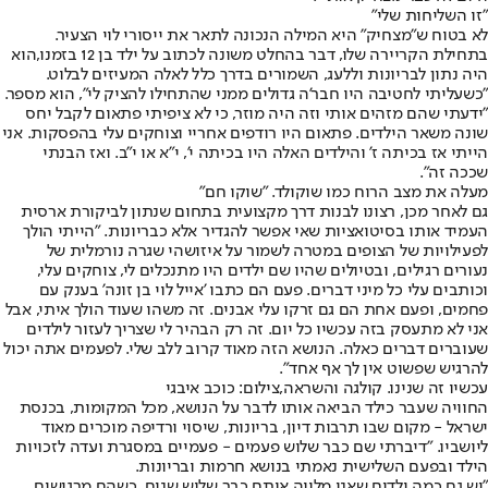
"זו השליחות שלי"
לא בטוח ש"מצחיק" היא המילה הנכונה לתאר את ייסורי לוי הצעיר.
בתחילת הקריירה שלו, דבר בהחלט משונה לכתוב על ילד בן 12 בזמנו,
הוא
היה נתון לבריונות וללעג
, השמורים בדרך כלל לאלה המעיזים לבלוט.
"כשעליתי לחטיבה היו חבר'ה גדולים ממני שהתחילו להציק לי", הוא מספר.
"ידעתי שהם מזהים אותי וזה היה מוזר, כי לא ציפיתי פתאום לקבל יחס
שונה משאר הילדים. פתאום היו רודפים אחריי וצוחקים עלי בהפסקות. אני
הייתי אז בכיתה ז' והילדים האלה היו בכיתה י', י"א או י"ב. ואז הבנתי
שככה זה".
מעלה את מצב הרוח כמו שוקולד. "שוקו חם"
גם לאחר מכן, רצונו לבנות דרך מקצועית בתחום שנתון לביקורת ארסית
העמיד אותו בסיטואציות שאי אפשר להגדיר אלא כבריונות. "הייתי הולך
לפעילויות של הצופים במטרה לשמור על איזושהי שגרה נורמלית של
נעורים רגילים, ובטיולים שהיו שם ילדים היו מתנכלים לי, צוחקים עלי,
וכותבים עלי כל מיני דברים. פעם הם כתבו 'אייל לוי בן זונה' בענק עם
פחמים, ופעם אחת הם גם זרקו עלי אבנים. זה משהו שעוד הולך איתי, אבל
אני לא מתעסק בזה עכשיו כל יום. זה רק הבהיר לי שצריך לעזור לילדים
שעוברים דברים כאלה. הנושא הזה מאוד קרוב ללב שלי. לפעמים אתה יכול
להרגיש שפשוט אין לך אף אחד".
עכשיו זה שנינו. קולגה והשראה,צילום: כוכב איבגי
החוויה שעבר כילד הביאה אותו לדבר על הנושא, מכל המקומות, בכנסת
ישראל - מקום שבו תרבות דיון, בריונות, שיסוי ורדיפה מוכרים מאוד
ליושביו. "דיברתי שם כבר שלוש פעמים - פעמיים במסגרת ועדה לזכויות
הילד ובפעם השלישית נאמתי בנושא חרמות ובריונות.
"יש גם כמה ילדים שאני מלווה אותם כבר שלוש שנים. כשהם מרגישים