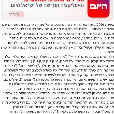
בשנת 2016,
נועה קירל
היתה סודם הכמוס של נערות מתבגרות ונערים עם
שפם בר מצווה - וכולנו יודעים מה קרה איתה אחר כך. אייל לוי בן ה־16
נמצא היום באותו מקום - פסע מהמיינסטרים של המבוגרים. לוי, שהתחיל
לכתוב שירים בגיל 13, נראה כמו הגרסה הישראלית האותנטית ביותר
של
ג'סטין ביבר
- כוכב שצעירים ישראלים רבים ניסו בעבר להפוך לגרסה
מקומית שלו, ונכשלו בגדול - והוא עושה זאת במה שנראה כמו חוסר מאמץ
משווע.
הלהיטים שלו, ביניהם "מדויק" ("מדויק, הכל אצלה מדויק, ואיך הלוק שלה
תמיד מתוקתק, ואיך הלב שלי דופק, טיק טק טיק טק"), "טיל נפץ" ("בייבי
את טיל, את פשוט נפץ, אני רואה אותך ומייד נלחץ") ו"שוקו חם" ("רק איתך
אני פה, רק איתך הלילה, כמו שוקולד את מעלה ת'מצב רוח שלי למעלה"),
כבר שרפו את טיקטוק ויוטיוב, והגיעו לעשרות מיליוני צפיות. ברקורד שלו
כבר יש שיר משותף עם הקולגה וההשראה
סטפן לגר
("חצופה"), שת"פ עם
טל מוסרי, וריקוד שהפך במלחמה עם איראן לטרנד, שהצטרפו אליו גם
שמות כמו עדן בן זקן, דודו אהרון, רגב הוד, קורין גדעון ואחרים.
אייל לוי בראיון למגזין "היום" // כתב: עמי פרידמן, צילום: משה בן שמחון
אחרי הופעה מוצלחת בהאנגר 11, ב־23 ביוני הוא יעלה על במת אמפי תל
אביב בגני יהושע, להופעה הגדולה ביותר בחייו עד כה. עם דרייב שלא היה
מבייש את אותה נועה קירל, תפקידי משחק בסדרות נוער (ובראשן
"הסוכן") ובסדרה המוערכת של כאן 11 "כל האימהות משקרות", וצוות