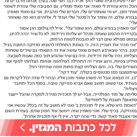
"יש לי פסיכולוגית שאני הולך אליה כבר חצי שנה בערך. אנחנו מדברים על
הכל, והיא עוזרת לי מאוד. אני מאוד ממליץ. גם הסביבה שלי עוזרת לשמור
אותי מוגן. יש מי ששומרים עלי, חברים שלי מהבית. אני גם מאוד מאמין
בבורא עולם, זה שומר על ה'סנטר' שלי ועוזר לי. אלוהים הוא מה ששומר
עלי".
"אני מאמין בבורא עולם, הוא שומר עלי". אייל לוי,צילום: חנן אסור
בקריירה מהסוג שאתה מנהל יש עליות וירידות. לא כל שיר יהיה להיט,
ובפופ ממילא שום דבר לא מובטח לטווח הרחוק.
"אני מכיר את העניין הזה, כי באמת התחלתי להוציא מוזיקה החוצה בגיל
קטן. ברור שבארבע השנים שאני עושה את זה הוצאתי גם שירים שפחות
הצליחו, והיו עליות וירידות. היה גם שיר שהגיע תוך כמה שעות לשבעה
מיליון צפיות, ורגע אחרי זה התחילה המלחמה ופחות הצלחתי למנף את
השירים שלי בה, והם הצליחו קצת פחות ממה שהייתי רגיל.
שיתפוצצו כמו מנטוסים בקולה. "עוד דקה"
"כן, זה מבאס, אבל זה משהו שאני מוכן אליו, וברור לי שזה יכול לקרות גם
בעתיד. אני פשוט חושב שאם אביא מוזיקה טובה, בסוף הכל יתחבר
ויצליח".
סליחה על מוד הפולנייה, אבל יש לך תוכנית מגירה למקרה שהכל ייעצר
פתאום? חשבת על לימודים?
"האמת היא שלא, אין לי תוכנית ב' ואני לא חושב על זה בכלל. עכשיו אני
במוזיקה, בכיף שלי, ואני מאמין שזה יימשך עוד המון שנים, בעזרת השם.
אני אעבוד מאוד קשה כדי שזה יקרה. אין לי אף תוכנית אחרת".