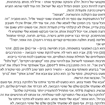
מקצועי של ניהול, יח"צ והפקה שמקיף אותו - אייל לוי, מותג בהתהוות,
רוצה להיות כוכב הפופ הגדול הבא של ישראל. וזה עוד לפני שהוא הוציא
רישיון נהיגה ותעודת זהות.
דואט עם הקולגה וההשראה. "חצופה"
"כל ההתעסקות עם כסף זה לא משהו שאני קשור אליו", הוא מסביר. "זה
הכל עובר בין הסוכן שלי לאמא שלי. מה, אני עוד ילד, אפילו אין לי חשבון
בנק עדיין, אפילו לא קיבלתי עדיין תעודת זהות. אני פשוט יודע שאם אני
רוצה משהו, אני יכול לקנות אותו, אז אני מבקש מאמא שלי שתוציא לי
מהחיסכון. קניתי כבר אייפון חדש, גיטרה, בגדים. תראה, קניתי אתמול
חליפה (מציג חולצה ומכנסיים קצרים בגזרה רחבה). מה אומר, יפה?"
יש אני
הוא הבן האמצעי במשפחה, מבין חמישה בנים - ארי (24) און (22), זוהר
(20) וניר (13). אביו הוא רואי לוי, איש להקת שוטי הנבואה - מההרכבים
המצליחים של תחילת שנות האלפיים, ומי שנחשבו לכוח מרכזי בייבוא
תרבות השאנטי לישראל, עם להיטי ענק כמו "קופצים רוקדים", "קול גלגל"
ו"אין אני". זה היה מזמן (בין 1994 ל־2007), אבל אשתקד אייל העלה את "אין
אני" בביצוע משותף עם אבא - והשיר הישן הפך שוב ללהיט, כפי שקורה לא
מעט בטיקטוק. נוסף על כך, הוא כתב עם אבא את "אוהב אותך" ואת "ברוך
ה'", שכבשו את הרשת.
"אבא שלי מאוד צנוע. הוא כמעט לא מדבר איתנו על הלהקה בבית. אף פעם
לא שמעתי אלבום שלם של שוטי הנבואה, לא הכרתי את השירים שלהם. רק
עכשיו, כשקצת גדלתי, אני מתחיל להתעניין יותר במוזיקה שלהם"
"
הלהקה של אבא שלי התפרקה לפני שנולדתי
, אז אנחנו לא מרגישים את זה
בבית", הוא אומר. "אבא שלי מאוד צנוע. הוא כמעט לא מדבר איתנו על
הלהקה בבית. אף פעם לא שמעתי אלבום שלם של שוטי הנבואה, לא