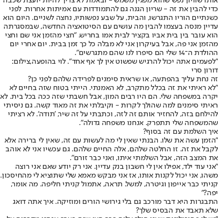
אותו שוויון נפש שהוא מפגין משמש - ובאמת לא צריך להיות יועצת שכבה
כדי להבין את זה - שריון הגנה גם להתמודדות עם אמיתות אחרות. לפני
כשנתיים הוריו התגרשו, והבית, על שבע נפשותיו, נחצה לשניים. היום הוא
עדיין מנסה בעצמו להבין מה עושים עם הסיטואציה החדשה, שבמסגרתה
הוא עובר בין בית אביו בקציר לבית אמו בחריש. "חצי מהזמן אני שם וחצי
מהזמן אני פה, אבל בעיקרון אני לא מבלה כל כך זמן בבית. יום אחרי יום
ההולדת ה־14 שלי הם סיפרו לנו שהם מתגרשים".
"לפעמים אתה יכול להרגיש שפשוט אין לך אף אחד". לוי בהופעה,צילום:
דורון סרי
זה נחת עליך בהפתעה, או שראית סימנים לפרידה שלהם לפני כן?
"לא ראיתי את זה בכלל מתקרב, לא האמנתי. הייתי בטוח שזה בחיים לא
יקרה במשפחה שלי. הם היו רבים המון, אבל חשבתי שזה ככה בכל בית. לא
ראיתי סימנים למה שהולך לקרות - וקיבלתי את זה מאוד קשה. גם ניסיתי
להילחם בזה, להחזיר אותם זה לזה, וכתבתי על זה שיר, 'תודה'. לא רציתי
שהמשפחה שלי תתפרק. אנחנו משפחה גדולה".
איך השלמת עם זה בסוף?
"הזמן עשה את שלו. הבנתי שאין לי מה לעשות עם זה, שאין לי ברירה אלא
לקבל את זה. זו החלטה שלהם, אלה החיים שלהם. גם עכשיו אני לא אוהב
את המצב הזה, אבל השלמתי איתו, ואני כבר זורם".
"אני עוד ילד, אפילו אין לי חשבון בנק עדיין. אני רק יודע שאם אני רוצה
משהו, אני יכול לקנות אותו, אז אני מבקש מאמא שלי שתוציא לי מהחיסכון.
קניתי כבר אייפון וגיטרה, למשל. תראה, אתמול קניתי חליפה. מה אומר,
יפה?"
התבגרות היא דבר מורכב גם בלי גירושי הורים ומוזיקה. איך אתה דואג
שלא תאבד את הבסיס שלך?