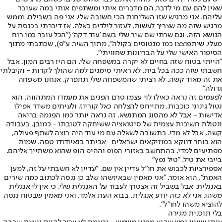
שאין להם עם מי לדבר, הם מדברים איתי ומשתפים אותי במה שעובר
עליהם. אני מרגיש שזו השליחות הכי חשובה שלי. אני פה בשבילם, וממש
מרגיש שזה מה שצריך לעשות, לעזור לילדים כאלה. אז דיברתי בכנסת על
הנושא הזה, וגם שרתי שם שיר שלי בשם 'עוד דקה' ("הכל עובר כמו רוח
מעלי, שיתפוצצו כמו מנטוסים בקולה", מתוך השיר, ע"פ), שכתבתי מתוך
הסיפור האישי שלי על הבריונות שחוויתי".
"הייתי בטוח שזה בחיים לא יקרה במשפחה שלי. הם היו רבים המון, אבל
חשבתי שזה ככה בכל בית. לא ראיתי סימנים למה שהולך לקרות - וקיבלתי
את זה מאוד קשה. לא רציתי שהמשפחה שלי תתפרק, אנחנו משפחה
גדולה"
לפעמים זה נראה כאילו לוי עצמו טרם הפנים את מעמדו המתהווה. הוא
נטול גינוני כוכבות, מתייחס להצלחה כאל קוריוז, ולעיתים משדר אפילו
אדישות - אבל לא מהסוג המתנשא. זה נראה יותר כמו הפנמה בריאה
ונטולת חשיבות עצמית של סיטואציה ששיחקה לטובתו - כמובן, בעבודה
קשה, אבל לא מדי. בתשובה לשאלה עם מי עוד היה רוצה לשתף פעולה,
הוא בוחר דווקא במוזיקאים ישראלים -
אביתר בנאי
ו
דודו טסה
. שמות
מפתיעים למדי, בהתחשב באזורי הפופ וההיפ הופ שהוא משתייך אליהם.
בייבי את טיל. "טיל נפץ"
אספירציות לכבוש את חו"ל עדיין אין שם. "עדיין לא חשבתי על זה, למען
האמת", הוא אומר. "אני מאמין שבאיזשהו שלב כן ננסה לכתוב כמה שירים
באנגלית, אבל בשביל זה אצטרך לעבוד על האנגלית שלי, כי אין לי אנגלית
משהו, אני לא כזה יודע אנגלית. בבוא העת אלמד, ואני מאמין שבטוח ננסה
להוציא משהו לחו"ל".
בלי תוכנית מגירה