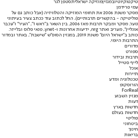
טיקטוק
יוטיוב
מגזין
מוזיקה ישראלית
סטפן לגר
עמי פרידמן
מסקר משנת 2006 את תחומי המוזיקה והטלוויזיה (אבל כותב גם על
פוליטיקה - בהקשרים תרבותיים). החל לכתוב עוד ככתב צעיר בעיתוני
נוער, מסקר ומבקר תרבות מאז 2006, בין השאר ב"ראש 1", "העיר" ו"עכבר
אונליין", מעריב ואתר nrg, ידיעות אחרונות ו-ynet, פנאי פלוס ובלייזר.
כותב ב"ישראל היום" משנת 2019, במגזין הסופ"ש "שישבת", באתר ובמדור
התרבות היומי.
מדורים
ספורט
תרבות ובידור
לייף סטייל
אוכל
תיירות
טכנולוגיה ומדע
הורוסקופ
ForReal
מגזין השבוע
דעות
חדשות בארץ
חדשות בעולם
פוליטי
ביטחוני
חינוך
בריאות