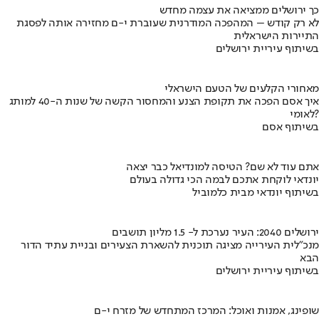
כך ירושלים ממציאה את עצמה מחדש
לא רק קודש – המהפכה המודרנית שעוברת י-ם מחזירה אותה לפסגת
התיירות הישראלית
בשיתוף עיריית ירושלים
מאחורי הקלעים של הטעם הישראלי
איך אסם הפכה את תקופת הצנע והמחסור הקשה של שנות ה-40 למותג
לאומי?
בשיתוף אסם
אתם עוד לא שם? הטיסה למונדיאל כבר יצאה
יונדאי לוקחת אתכם לבמה הכי גדולה בעולם
בשיתוף יונדאי מבית כלמוביל
ירושלים 2040: העיר נערכת ל- 1.5 מליון תושבים
מנכ"לית העירייה מציגה תוכנית להשארת הצעירים ובניית עתיד הדור
הבא
בשיתוף עיריית ירושלים
שופינג, אמנות ואוכל: המרכז המתחדש של מזרח י-ם