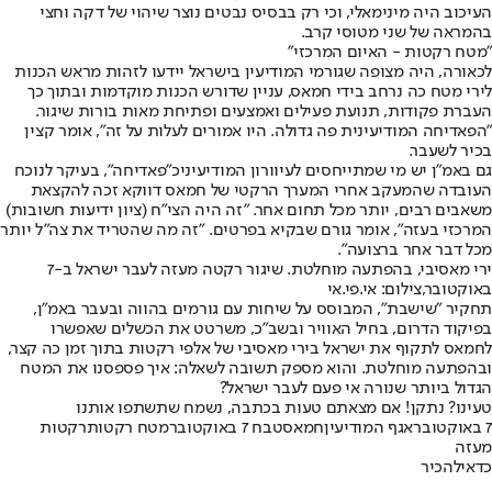
העיכוב היה מינימאלי, וכי רק בבסיס נבטים נוצר שיהוי של דקה וחצי
בהמראה של שני מטוסי קרב.
"מטח רקטות - האיום המרכזי"
לכאורה, היה מצופה שגורמי המודיעין בישראל יידעו לזהות מראש הכנות
לירי מטח כה נרחב בידי חמאס, עניין שדורש הכנות מוקדמות ובתוך כך
העברת פקודות, תנועת פעילים ואמצעים ופתיחת מאות בורות שיגור.
"הפאדיחה המודיעינית פה גדולה. היו אמורים לעלות על זה", אומר קצין
בכיר לשעבר.
גם באמ"ן יש מי שמתייחסים ל
עיוורון המודיעיני
כ"פאדיחה", בעיקר לנוכח
העובדה שהמעקב אחרי המערך הרקטי של חמאס דווקא זכה להקצאת
משאבים רבים, יותר מכל תחום אחר. "זה היה הצי"ח (ציון ידיעות חשובות)
המרכזי בעזה", אומר גורם שבקיא בפרטים. "זה מה שהטריד את צה"ל יותר
מכל דבר אחר ברצועה".
ירי מאסיבי, בהפתעה מוחלטת. שיגור רקטה מעזה לעבר ישראל ב-7
באוקטובר,צילום: אי.פי.אי
תחקיר "שישבת", המבוסס על שיחות עם גורמים בהווה ובעבר באמ"ן,
בפיקוד הדרום, בחיל האוויר ובשב"כ, משרטט את הכשלים שאפשרו
לחמאס לתקוף את ישראל בירי מאסיבי של אלפי רקטות בתוך זמן כה קצר,
ובהפתעה מוחלטת. והוא מספק תשובה לשאלה: איך פספסנו את המטח
הגדול ביותר שנורה אי פעם לעבר ישראל?
טעינו? נתקן! אם מצאתם טעות בכתבה, נשמח שתשתפו אותנו
7 באוקטובר
אגף המודיעין
חמאס
טבח 7 באוקטובר
מטח רקטות
רקטות
מעזה
כדאי
להכיר