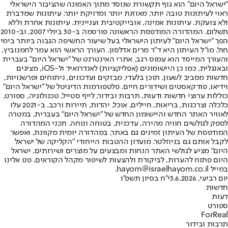
"ישראל היום" הוא גוף תקשורת שנוסד מתוך האמונה שהציבור הישראלי
ראוי לעיתונות טובה יותר, מאוזנת יותר ומדויקת יותר. עיתונות שמדברת
ולא צועקת. עיתונות אמינה, אובייקטיבית ועניינית. עיתונות אחרת וללא
תשלום. המהדורה המודפסת הראשונה פורסמה ב-30 ביולי 2007, וב-2010
הפך "ישראל היום" לעיתון הישראלי בעל שיעור החשיפה הגבוה ביותר בימי
חול. מו"ל העיתון היא ד"ר מרים אדלסון. העורך הראשי הוא עמר לחמנוביץ,
והעורך המייסד הוא עמוס רגב. אתרי האינטרנט של "ישראל היום" בעברית
ובאנגלית, כמו כן היישומונים (אפליקציות) לאנדרואיד ול-iOS, מציגים
חדשות מסביב לשעון, תוכן בלעדי, מבזקים ועדכונים, ניתוחים ופרשנויות,
וידיאו, פודקאסטים ושידורים חיים. פלטפורמות הדיגיטל של "ישראל היום"
כוללות ערוצי חדשות ודעות, תרבות ובידור, לייף סטייל, טכנולוגיה, ספורט,
כלכלה וצרכנות, בריאות, חיילים, אוכל, יהדות, תיירות ורכב. ב-2021 עלו
לאוויר האתר החדש והיישומון החדש של "ישראל היום" בעברית, במטרה
לספק לגולשים חוויה מהירה, עדכנית, בטוחה ונוחה. תכני המהדורה
המודפסת של העיתון זמינים גם באתר, במהדורה יומית מקוונת, ואפשר
לקבל אותם גם בניוזלטר. מועדון ההטבות הייחודי "הקליקה של ישראל
היום" מציע לגולשי האתר הנחות ומבצעים על מוצרים ושירותים. ישראל
היום פתוח להערות, לביקורת ולהצעות לשיפור מקהל הקוראים. פנו אלינו
במייל hayom@israelhayom.co.il.
יום רביעי, 3.6.2026
י"ח בסיון תשפ"ו
חדשות
דעות
ספורט
ForReal
תרבות ובידור