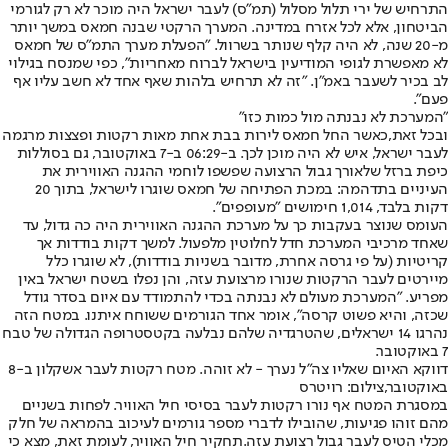
התרחיש של ירי תלול מסלול (תמ"ס) לעבר ישראל היה מוכר לא רק לגורמי
הביטחון, אלא לכל אזרח במדינה. המערך הרקטי שבנה חמאס במשך יותר
מ-20 שנה, לא היה קלף שנותר בשרוול. "הפעלת מערך התמ"ס של חמאס
לא מאפשרת לגופי המודיעין בישראל לברוח מאחריות", כפי שמנסח בגילוי
לב בכיר לשעבר באמ"ן. "זה לא תרחיש בלהות שאף אחד לא חשב עליו אף
פעם".
"המערכת לא נבנתה מול כמות כזו"
ובכל זאת,
כאשר החל חמאס לירות בבת אחת מאות רקטות ופצצות מרגמה
לעבר ישראל
, איש לא היה מוכן לכך. ב-06:29 ב-7 באוקטובר, גם בסוללות
כיפת ברזל שלאורך גבול הרצועה שפשפו לוחמי ההגנה האווירית את
העיניים בתדהמה: במכת הפתיחה של חמאס שוגרו לישראל, בתוך 20
דקות בלבד, 1,014 חימושים "מעופפים".
העומס שנוצר בעקבות כך על מערכת ההגנה האווירית היה כה גדול, עד
שאחד מרכיבי המערכת חדל לחלוטין מלפעול. למשך דקות בודדות אך
קריטיות (על פי גרסה אחרת, מדובר בשניות בודדות), לא שוגרו כלל
מיירטים לעבר הרקטות שנורו מרצועת עזה, והן נפלו בשטח ישראל באין
מפריע. "המערכת מעולם לא נבנתה בכדי להתמודד עם איום בסדר גודל
שכזה, והיא פשוט קרסה", אומר אחד הגורמים ששוחח איתנו. במטח הזה
נהרגו 14 ישראלים, שהטרגדיה שלהם נבלעה בקטסטרופה הגדולה של טבח
7 באוקטובר.
דווקא האיום שאליו צה"ל נערך - לא זוהה. מטח רקטות לעבר אשקלון ב-8
באוקטובר,צילום: רויטרס
במסגרת המטח אף נורו רקטות לעבר בסיסי חיל האוויר. לפחות בשניים
מהם זוהו פגיעות, שהובילו לדברי מספר גורמים לעיכוב בהמראה של חלק
מכלי הטיס לעבר גבול רצועת עזה.
תחקיר חיל האוויר
, לעומת זאת, מצא כי