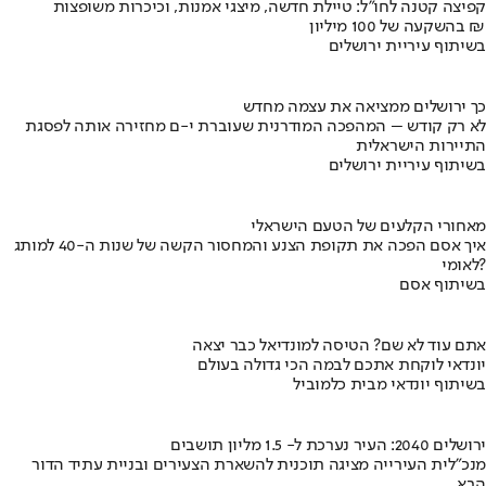
קפיצה קטנה לחו"ל: טיילת חדשה, מיצגי אמנות, וכיכרות משופצות
בהשקעה של 100 מיליון ₪
בשיתוף עיריית ירושלים
כך ירושלים ממציאה את עצמה מחדש
לא רק קודש – המהפכה המודרנית שעוברת י-ם מחזירה אותה לפסגת
התיירות הישראלית
בשיתוף עיריית ירושלים
מאחורי הקלעים של הטעם הישראלי
איך אסם הפכה את תקופת הצנע והמחסור הקשה של שנות ה-40 למותג
לאומי?
בשיתוף אסם
אתם עוד לא שם? הטיסה למונדיאל כבר יצאה
יונדאי לוקחת אתכם לבמה הכי גדולה בעולם
בשיתוף יונדאי מבית כלמוביל
ירושלים 2040: העיר נערכת ל- 1.5 מליון תושבים
מנכ"לית העירייה מציגה תוכנית להשארת הצעירים ובניית עתיד הדור
הבא