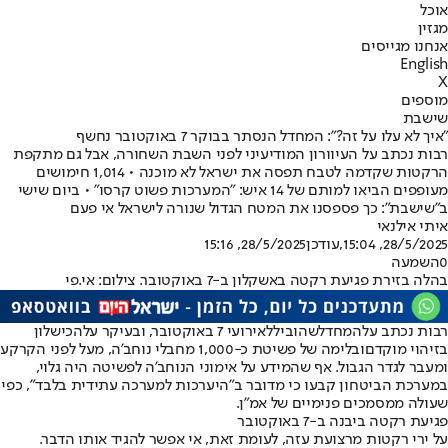
אוכל
מגזין
אנחנו מגייסים
English
X
מוספים
שישבת
"איך לא עלו על זה?": המחדל הנסתר בבוקר 7 באוקטובר נחשף
רבות נכתב על העיוורון המודיעיני לפני השבת השחורה, אבל גם מתקפת
הרקטות שקדמה לטבח תפסה את ישראל לא מוכנה • 1,014 חימושים
מעופפים הביאו למותם של 14 איש: "המערכות פשוט קרסו" • ביום שישי
ב"שישבת": כך פספסנו את המטח הגדול שנורה לישראל אי פעם
איתי אילנאי
28/5/2025, 15:04
,עודכן
28/5/2025, 15:16
0
השמעה
בהלה בזירת פגיעת רקטה באשקלון ב-7 באוקטובר. צילום: אי.פי
רבות נכתב על
המחדל
שהוביל
לאירועי 7 באוקטובר
, ובעיקר על
הכישלון
בזיהוי מוקדם
ובלימה של פשיטת כ-1,000 מחבלי נוחב'ה, מעל לפני הקרקע
ומעבר לגדר הגבול. אף שהמידע על אימוני הנוחב'ה לפשיטה היה גלוי,
במערכת הביטחון קבעו כי מדובר ב"היערכות למערכה עתידית בלבד", כפי
שעולה ממסמכים פנימיים של אמ"ן.
פגיעת רקטה ביבנה ב-7 באוקטובר
על ירי רקטות מרצועת עזה, לעומת זאת, אי אפשר להגיד אותו הדבר.