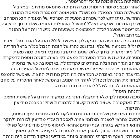
השליטה במה שכונה עד אז "הפרימטר".
"אחרי מבצע שומר החומות נוצרה תפיסה שחמאס מורתע, ובמקביל
הושלמה הגדר הכפולה במכשול", הוא אומר. "במסגרת תפיסת ההגנה
החדשה, ניתן דגש לכך שמרחב הפעילות המרכזי של האוגדה הוא המרחב
שבין הגדרות, שנקרא בצה"ל 'ספארי'. הפעילות היזומה שלנו בתוך הרצועה,
בפרימטר שמעבר לגדר, הצטמצמה משמעותית. מישהו ויתר על ההגנה
במרחב הגדר".
נדמה כי ההמחשה הכי חזקה לכך היא שב־2018 נהרג על הגדר סמ"ר אביב
לוי ז"ל, מפגיעה של צלף, וב־2021 נהרג על חומת הגבול סמ"ר בראל חדריה
ז"ל, מירי אקדח. בתוך שלוש שנים התקרבו מחבלי חמאס כמה מאות
מטרים, עד שנגעו בגדר המערכת כמעט בלי בעיה. דוגמה נוספת להפקרת
מרחב הגדר התקבלה בחודשים שקדמו ל־7 באוקטובר, כאשר בחסות
המהומות על הגדר הצמידו אנשי חמאס מטענים למכשול ההפרדה. רק
בדיעבד הבינו באוגדה שהמחאות היו חלק מתרגיל הונאה, שאפשר לחמאס
לבחון את התנהלות צה"ל לאורך קו המגע, ובהמשך, לאחר ההכרזה על סיום
המהומות, לגרום לצה"ל להוריד כוננות בגזרה.
"הנחת היסוד"
סיבה נוספת לכך שלא התקבלה התרעה בפיקוד הדרום על פשיטת חמאס
ב־7 באוקטובר, עשויה להיות קשורה לתמורות שחלו במבנה מודיעין
הפיקוד.
יחידת המודיעין של פיקוד הדרום מחולקת לכמה ענפים. ענף השטח,
למשל, אחראי לפענוח תצלומי אוויר, לאספקת עזרי מודיעין לכוחות ולחקר
תוואי הקרקע בגזרה. ענף יעדים אחראי לאיסוף מידע מודיעיני על פעילי
טרור ותשתיות טרור, ולהפוך אותם למטרות לתקיפה. ואולם, באופן
מסורתי, הענף היוקרתי והחשוב ביותר במודיעין פיקוד הדרום היה ונותר