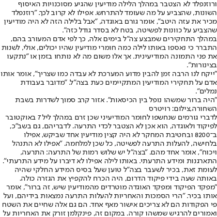
ורוזנפלד לא הצטבר במהלך הלילה מודיעין שהגיע מסוכנויות האיסוף
השונות, שהצביע על מה שעומד להתרחש. אפילו לא קרוב לכך. "רוזנפלד
מכיר את עזה היטב", אומר גורם באוגדה, "אבל בלילה הזה לא היה מודיעין
שהצביע על כוונות לפשיטה, בטח לא בסדר גודל כזה".
במהלך התחקירים שמבצע צה"ל בימים אלה, כך לפי אדם המעורב בהם,
התברר כי נאספו באותו לילה כמה חומרי מודיעין שהיו יכולים, אולי, לשנות
את פני התמונה המודיעינית. אך אלו משום מה לא נותחו בזמן או "נתקעו
בצינורות".
"ייקח לנו הרבה זמן להבין מדוע המערכת לא עבדה כמו שצריך", אומר אותו
אדם על תחקירי המודיעין המתקיימים כעת בצה"ל. "מדובר בעבודת
נמלים".
"היה ברור שמשהו נופל בין הכיסאות". אזור קרב סמוך לשדרות בשבת
השחורה,צילום: רויטרס
לדברי גורמים שנחשפו לחומר המודיעיני שכן זרם במהלך ליל 7 באוקטובר
לפיקוד ולאוגדה, הוא אכן לא הצטבר לכדי התרעה. לדבריהם, גם בשב"כ,
ב־8200 ובחטיבת המחקר לא היה קצין מודיעין אחד שביקש, אפילו
בלחישה, להעלות התרעה לפשיטה, כל שכן למלחמה. "אפילו לא התנהל
ויכוח", אומר אחד מהם. "בצה"ל יש שלוש רמות של התרעה: התרעה,
התארגנות ומידע התרעתי. באותו לילה אפילו לא דיברו על מידע התרעתי".
לעומת זאת, בכיר לשעבר בצה"ל טוען שעל בסיס המידע החלקי שהיה
באותה שעה בידי פיקוד הדרום, היה הכרח להקפיץ את הגזרה כולה.
"מפקד הפיקוד ומפקד האוגדה מוטרדים מהמודיעין שיש, זה ברור", אומר
אותו בכיר. "הרי הסמכות והאחריות להעלות התרעה נמצאות בידיהם, ועל
פי הפקודות הם לא צריכים אישור מאף אחד. הם גם אלה שחיים את השטח
ואמורים להרגיש שמשהו קורה. במקום זה, פינקלמן זורק את האחריות על