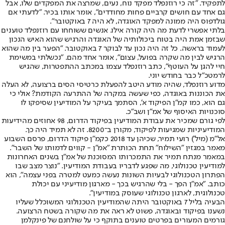
לתפקיד. "זה כי רוזנפלד מפקד נוח, נעים, שמרצה את המפקדים שלו, אבל
גם אחד עם חושים קרביים פחות מחודדים", אומר אותו בכיר. "לדעתי אם
גולדפוס היה ממונה למפקד האוגדה, לא היה 7 באוקטובר".
בלתי אפשרי לדעת מה היה קורה אילו. אנשים ששוחחו עם רוזנפלד טוענים
שבזמן אמת היה בטוח ביכולותיה של האוגדה והרגיש שהוא האיש הנכון
לעמוד בראשה. כל זה היה נכון עד לבוקר 7 באוקטובר. "הפער בין מה שהוא
הרגיש לבין מה שקרה בפועל, עצום", אומר אחד מהם. "נכשלתי במשימת
חיי להגן על העוטף", כתב רוזנפלד עצמו במכתב ההתפטרות, שהגיש
לרמטכ"ל כבר בחודש יוני.
מדוע רוזנפלד, שהיה מודע היטב להפעלת כרטיסי הסים ברצועה, לא העלה
את הכוננות באוגדה, כפי שעשה במקרה של ההתרעה הקודמת? אולי כי
גם הוא, כמו קמ"ן הפיקוד א', הסתמך בעיקר על המודיעין שסיפקו לו
סוכנויות האיסוף של אמ"ן ושב"כ.
לפי גורם שמכיר את עבודת המודיעין בפיקוד הדרום, 98 אחוזים מהידיעות
המודיעיניות שמגיעות לפיקוד, מקורן ב־8200. זה לא תמיד היה כך.
אל"מ (מיל') רועי תמיר, שכיהן עד 2018 כקמ"ן פיקוד הדרום, פרסם השבוע
מאמר במגזין "השילוח" תחת הכותרת "אמ"ן - קווים לדמותו של השבר".
במאמר מנתח תמיר את התמכרותו המסוכנת של אמ"ן בשנים האחרונות
למודיעין טכנולוגי, מה שפגע לדבריו בעבודת המודיעין. "נוצר מצב שבו
הפתרון הטכנולוגי לבעיות השונות נעשה כמעט למטרה בפני עצמה", הוא
כותב. "אמ"ן הפך - בלי שהרגיש בכך - מארגון מודיעיני עם יכולת
טכנולוגית, לארגון טכנולוגי שעוסק במודיעין".
הבעיה בליל 7 באוקטובר היתה שהמודיעין הטכנולוגי המשוכלל שעליו
נשענו בפיקוד ובאוגדה, פשוט לא ראה את מה שקורה בשטח הרצועה.
גורמים המעורים בפרטים טוענים בתוקף כי על שולחנם של פינקלמן