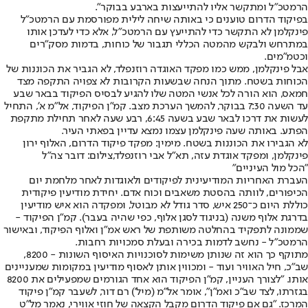
הרמטכ"ל ומתקשר אליו להתייעצות בארבע בבוקר".
בפיקוד הדרום טוענים כי באותה שיחה לילית מפורסמת עם הרמטכ"ל
פינקלמן לא התקשר כדי להתייעץ עם הרמטכ"ל, אלא כדי לעדכן אותו
במתרחש ולבקש מהמטה הכללי תגבור של כוחות, בדמות מסק"רים
וכטמ"מים.
אבל פינקלמן, ממש כמו מפקד האוגדה רוזנפלד, לא הגביר את הכוננות של
הכוחות בשטח. מתוך הנחה שבשעות הקרובות לא צפויה התקפה מצד
חמאס, הוא הורה לכל אנשי המטה שלו להגיע לבסיס הפיקוד בבאר שבע
עד השעה 7:30 בבוקר, להמשך הערכת מצב. קמ"ן הפיקוד, אל"מ א', התחיל
לעשות את דרכו לבאר שבע בשעה 6:45, רבע שעה לאחר תחילת מתקפת
הפתע. באותה שעה פינקלמן עצמו נמצא עדיין בפאתי העיר.
לא הגבירו את הכוננות בשטח. מימין: מפקד פיקוד הדרום, האלוף ירון
פינקלמן, ומפקד אוגדת עזה, תא"ל אבי רוזנפלד,צילום: דובר צה"ל
"הכל מול העיניים"
העברת האחריות המודיעינית לפיקודים ולאוגדות לאחר מלחמת יום
הכיפורים, לוותה בהסטת משאבים וכוח אדם. יחידת מודיעין פיקודית
כוללת היום כ־250 איש, סדר גודל לא מבוטל, ומפקדה הוא איש מודיעין
בדרגת אלוף משנה (בניגוד לסגן אלוף, כפי שהיה בעבר). קמ"ן הפיקוד -
שממונה לתפקיד בהחלטה משותפת של ראש אמ"ן ואלוף הפיקוד, ובאישור
הרמטכ"ל - נחשב לדמות בכירה ובעלת סמכויות רחבות.
מתוקף כך הוא זה שנותן משימות לסוכנויות האיסוף השונות - 8200,
שב"כ, חיל האוויר ועוד - ומכווין אותן לאסוף מודיעין במקומות שמעניינים
אותו. "לצורך העניין, קמ"ן הפיקוד הוא אחד הגורמים שמפעילים את 8200
בגזרתו, לצד שב"כ ואמ"ן", אומר אל"מ (מיל') רם דור, לשעבר קמ"ן פיקוד
המרכז. "גם אם פיקוד הדרום מקבל הקצאה של חוזי אווירי, נאמר מל"ט