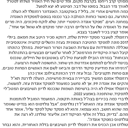
מסוקי קרב ריחפו בקרבת מקום, ומל"טים של חיל האוויר נשלחו לפטרל
לאורך גדר הגבול. בסופו של דבר, הפיגוע לא יצא לפועל.
כמה חודשים אחרי זה, בליל 7 באוקטובר, האוגדונר רוזנפלד לא העלה
התרעה, גם כאשר כוחות הנוח'בה כבר נכנסו בגופם למפקדת האוגדה
במחנה רעים. "מפקד אוגדה היסטרי יותר, שלא לוקח סיכונים, היה מרים
את כל האוגדה שלו על הרגליים הרבה יותר מוקדם ולא שואל אף אחד",
אומר קצין בכיר לשעבר בצבא.
רוזנפלד, לשעבר מפקד יחידת שלדג, דווקא מכיר היטב את חמאס. ביולי
2017 מונה למפקד החטיבה הצפונית בעזה והשלים קדנציה אינטנסיבית
שכללה התמודדות עם צעדות השבעה וטרור השריפות. במהלך כהונתו
קיבל הערה פיקודית מהרמטכ"ל, לאחר ש"פערים מבצעיים בהתנהלות
הכוחות" בגזרתו הובילו לפגיעת טיל נ"ט באוטובוס של חיילים, שנכנס
בניגוד לנהלים למתחם אנדרטת חץ שחור, החשופה לשטח הרצועה.
"הזניחו את מודיעין פיקוד הדרום והביאו לשם את האנשים הפחות טובים,
וגם פחות תקציבים". גבול עזה דרך הכוונת,צילום: אורן כהן
רוזנפלד אמנם המשיך בקריירה צבאית מרשימה, הועלה לדרגת תא"ל
והקים את אוגדה 99, אך לא נחשב כמועמד למפקד אוגדת עזה. למעשה,
רוזנפלד אפילו לא היה ברשימת השמות שנכנסו לדיון השיבוצים המטכ"לי
לתפקיד, שהתפנה באמצע 2022.
לדברי כמה בכירים בצה"ל באותה תקופה, המועמד המוביל להתמנות
למפקד אוגדת עזה הוא
תא"ל דן גולדפוס
. "אבל גולדפוס הוא בנדיט שאומר
מה שהוא חושב, הוא עצמאי, והוא לא מפקד שקל לפקד עליו", אומר אחד
מהם. "בדיוק בגלל זה אלוף הפיקוד דאז, אליעזר טולדנו, לא רצה את
גולדפוס כמפקד אוגדה".
טולדנו אכן הכניס את רוזנפלד לדיון השיבוצים בדלת האחורית, והוא נבחר