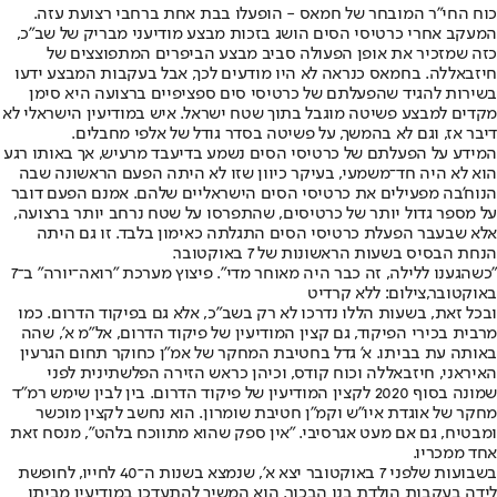
כוח החי"ר המובחר של חמאס - הופעלו בבת אחת ברחבי רצועת עזה.
המעקב אחרי כרטיסי הסים הושג בזכות מבצע מודיעני מבריק של שב"כ,
כזה שמזכיר את אופן הפעולה סביב מבצע הביפרים המתפוצצים של
חיזבאללה. בחמאס כנראה לא היו מודעים לכך, אבל בעקבות המבצע ידעו
בשירות להגיד שהפעלתם של כרטיסי סים ספציפיים ברצועה היא סימן
מקדים למבצע פשיטה מוגבל בתוך שטח ישראל. איש במודיעין הישראלי לא
דיבר אז, וגם לא בהמשך, על פשיטה בסדר גודל של אלפי מחבלים.
המידע על הפעלתם של כרטיסי הסים נשמע בדיעבד מרעיש, אך באותו רגע
הוא לא היה חד־משמעי, בעיקר כיוון שזו לא היתה הפעם הראשונה שבה
הנוח'בה מפעילים את כרטיסי הסים הישראליים שלהם. אמנם הפעם דובר
על מספר גדול יותר של כרטיסים, שהתפרסו על שטח נרחב יותר ברצועה,
אלא שבעבר הפעלת כרטיסי הסים התגלתה כאימון בלבד. זו גם היתה
הנחת הבסיס בשעות הראשונות של 7 באוקטובר.
"כשהגענו ללילה, זה כבר היה מאוחר מדי". פיצוץ מערכת "רואה־יורה" ב־7
באוקטובר,צילום: ללא קרדיט
ובכל זאת, בשעות הללו נדרכו לא רק בשב"כ, אלא גם בפיקוד הדרום. כמו
מרבית בכירי הפיקוד, גם קצין המודיעין של פיקוד הדרום, אל"מ א', שהה
באותה עת בביתו. א' גדל בחטיבת המחקר של אמ"ן כחוקר תחום הגרעין
האיראני, חיזבאללה וכוח קודס, וכיהן כראש הזירה הפלשתינית לפני
שמונה בסוף 2020 לקצין המודיעין של פיקוד הדרום. בין לבין שימש רמ"ד
מחקר של אוגדת איו"ש וקמ"ן חטיבת שומרון. הוא נחשב לקצין מוכשר
ומבטיח, גם אם מעט אגרסיבי. "אין ספק שהוא מתווכח בלהט", מנסח זאת
אחד ממכריו.
בשבועות שלפני 7 באוקטובר יצא א', שנמצא בשנות ה־40 לחייו, לחופשת
לידה בעקבות הולדת בנו הבכור. הוא המשיך להתעדכן במודיעין מביתו