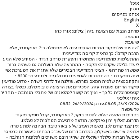
אוכל
מגזין
אנחנו מגייסים
English
X
מרחב הגבול עם רצועת עזה| צילום: אורן כהן
מוספים
שישבת
"הטעות של פיקוד הדרום ואוגדת עזה לא מתחילה ב־7 באוקטובר, אלא
הרבה קודם": כך נראית קריסה מודיעינית
ההתעלמות מהמודיעין המחשיד והפקרת מרחב הגדר • המידע שלא הגיע
ליעדו בלילה שקדם למתקפה • ההתרעה שלא הועלתה גם כשהיה ברור
שמשהו מתרחש • קציני המודיעין הבכירים שלא אתגרו את המערכת אף
שזה תפקידם • ההתמכרות לאמצעים טכנולוגיים ולמידע מ-8200 •
והקונספציה שלפיה חמאס מורתע, שזלגה עד לדרגי השדה • מדוע מודיעין
פיקוד הדרום ואוגדת עזה, המכירים את הרצועה טוב מכולם, נכשלו בצורה
קטסטרופלית כל כך - ואיך זה קשור לטלפונים של מחבלי הנוח'בה • תחקיר
איתי אילנאי
26/9/2024, 08:03
,עודכן
26/9/2024, 08:32
0
השמעה
בסביבות השעה שלוש לפנות בוקר, 7 באוקטובר, קיבל מפקד פיקוד
הדרום,
האלוף ירון פינקלמן
, הודעה מרגיעה: הנוח'בות לא נעלמו.
זמן קצר קודם לכן, בשעות הערב של 6 באוקטובר, הבהבה לפתע נורה
אדומה אי־שם באשקלון. במרחב דרום של שב"כ הבחינו כי
עשרות כרטיסי
סים
של חברות סלולר ישראליות, שהיו רובם משויכים לפלוגות הנוח'בה -