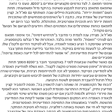
אימוני חמאס. ו', לצד גורמים מקצועיים אחרים ב־8200, טענו כי נראה
שחמאס מתאמן ברצינות למבצע פשיטה בהיקף גדול ומשמעותי, תחת
השם "חומות יריחו". בתכתובת מיילים שבה השתתף גם סא"ל א', קצין
המודיעין של אוגדת עזה, כתבה ו' ש"האימונים ממחישים לנו שתוכנית
'חומת יריחו' היא תוכנית אופרטיבית, מתורגלת, כלומר כבר היום יש
לחמאס כוחות שמתרגלים את המתווים האלה ויודעים להוציאם אל הפועל
ביום פקודה".
סא"ל א', מצידו, ענה לנגדת כי מדובר ב"תרחיש דמיוני", וכי אימוני חמאס
הם לצורכי "וואסח", כלומר פוזה בלבד. האזהרות של ו' נבלעו בקונספציה.
המידע שסיפקה ו' הגיע כאמור לאוגדה, אבל לא לפיקוד הדרום ולקמ"ן שלו.
ממילא, כך לטענת גורמים בפיקוד, היה מדובר בידיעה אחת מתוך צבר
עצום של ידיעות מודיעיניות. "אי אפשר להתייחס לכל ידיעה כאמת צרופה",
מסבירים שם.
גם כאשר שלושה שבועות לפני 7 באוקטובר חובר ב־8200 מסמך תחת
הכותרת "אימון פשיטה מפורט מקצה לקצה", הוא נשלח למודיעין האוגדה
ולא למודיעין הפיקוד. המסמך לא זכה להתייחסות רצינית, אף שפירט שורה
של אימונים שביצעו יחידות הנוח'בה של חמאס לכיבוש מוצבים וקיבוצים,
כולל תרגול להעברת חטופים לשטח הרצועה.
"הכוח של הקונספציה זה שאתה רוצה להאמין בה", מנסה להסביר קצין
מודיעין ותיק. "עבודת ההתרעה מנוגדת לטבע האנושי. האתגר הוא לאסוף
את פירורי המידע ולנסות להבין אם יש כאן משהו שדורש שינוי תפיסה.
לכאורה האוגדה היא המקום האופטימלי שבו אפשר לקחת את המודיעין
מהשטח, ולפורר באמצעותו את התפיסה המודיעינית האסטרטגית.
הפיקוד לא חי את השטח באותה רזולוציה, ובטח לא חטיבת המחקר.
לצערנו, ההתפכחות מהקונספציה לא קרתה באוגדת עזה של אוקטובר