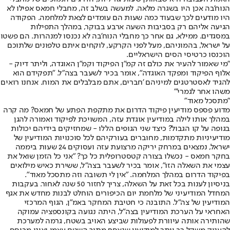
הנוח'בה אכן היו בשגרה מלאה. למעשה בשלב זה, מחבלי חמאס אפילו לא
היו מודעים לכך שבעוד כמה שעות הם עומדים לצאת למלחמה. הפקודה
הגיעה אליהם רק בסביבות השעה ארבע בבוקר, במהלך התפילות
במסגדים. ממילא, גם אחר כך מחבלי הנוח'בה לא נכנסו למנהרות. הם פשטו
על ישראל, בהמוניהם, מעל לפני הקרקע, לוקחים איתם טלפונים שלתוכם
הוכנסו כרטיסי הסים הישראליים.
"מי שאמור להעיר את כולם זה קמ"ן הפיקוד וקמ"ן האוגדה, וליתר דיוק -
אלוף הפיקוד ומפקד האוגדה", אומר בכיר לשעבר בצה"ל. "תפקידם הוא
להגיד לאסטרטגים למיניהם 'חברים, אתם מבלבלים את המוח. אנחנו רואים
משהו אחר לגמרי'"
"מתסכל מאוד"
מדוע פספס מודיעין פיקוד הדרום את מתקפת הפתע של חמאס? מה קרה
במהלך אותו לילה במודיעין אוגדת עזה, המשויכת לפיקוד ואמורה להגן
בגופה על קו הגבול? כיצד שני הגופים הללו - שמחזיקים בידיהם יכולות
מודיעיניות מתקדמות, מחוברים בעורקיהם לכל סוכנויות המודיעין של
ישראל, נמצאים במרחק יריקה מרצועת עזה ועסוקים 24 שעות ביממה
בחקר חמאס - נכשלו בצורה קטסטרופלית כל כך? "אני כל הזמן שואל את
עצמי את השאלה הזו", אומר בכיר לשעבר בצה"ל, ששירת כאיש מילואים
בפיקוד הדרום במהלך המלחמה. "אין לי תשובה וזה מתסכל מאוד".
בניסיון לענות בכל זאת על השאלה, צריך לחזור 50 שנה לאחור. בעקבות
המחדל המודיעיני של מלחמת יום הכיפורים הוחלט לבנות מחדש את אגף
המודיעין של צה"ל. התובנה כי חטיבת המחקר באמ"ן, הגוף המרכזי
האחראי על הערכת המודיעין בצה"ל, היתה נגועה בקונספציה עמוקה
שהותירה אותה עיוורת לפעולות שביצע האויב בשטח, גרמה למערכת