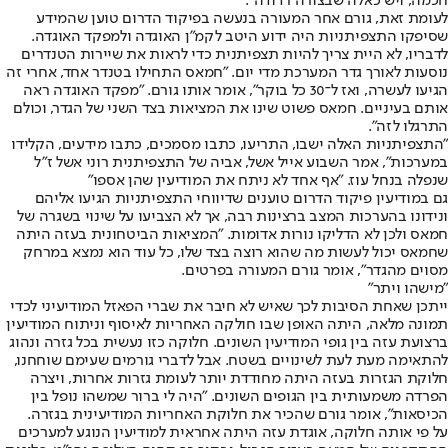
חכמה, ויש כאלה שבצורה רדודה".
לעומת זאת, גורם אחר המעורה בנעשה בפיקוד הדרום טוען שהמידע
שסיפקו התצפיתניות היה ידוע היטב לקמ"ן האוגדה ולמפקד האוגדה.
לדבריו, לא היית צריך להיות תצפיתנית כדי לראות את שיירות הטנדרים
נוסעות לאורך גדר המערכת מדי יום. "חמאס התחילו בטנדר אחד, אחרי זה
הגיעו לעשרה, ואז ל־30 כל בוקר", אומר אותו גורם. "מפקד האוגדה ראה
אותם בעיניים. חמאס פשוט שינו את המציאות בצד השני של הגדר, וכולם
התרגלו לזה".
"התצפיתניות האלה ישבו, התריעו, כתבו מסמכים, כתבו מידעים, הקלידו
במערכות", אמר השבוע אייל אשל, אביה של התצפיתנית רוני אשל ז"ל
שנפלה בנחל עוז. "אף אחד לא ניתח את המודיעין שהן אספו"
גם במודיעין פיקוד הדרום טוענים שדיווחי התצפיתניות הגיעו אליהם
ונידונו בהערכות המצב ברצינות רבה, אך לא הצביעו על שינוי בשגרה של
חמאס ולכן לא הדליקו נורות אדומות. "המציאות הביטחונית בעזה היתה
שחמאס יכול לעשות מה שהוא רוצה בצד שלו, כל עוד הוא נמצא במרחק
מסוים מהגדר", אומר גורם המעורה בפרטים.
"מישהו ויתר"
ייתכן שאחת הסיבות לכך שאיש לא חיבר את שברי הפאזל המודיעיני לכדי
תמונה מלאה, היתה האופן שבו חולקה האחריות לאיסוף וניתוח המודיעין
ברצועת עזה בין גופי המודיעין השונים. חלוקה כזו נעשית בכל גזרה ונהוג
להתאימה מעת לעת לשינויים בשטח. אבל לדברי גורמים שעימם שוחחנו,
חלוקת הגזרות בעזה היתה מחודדת יותר לעומת גזרות אחרות, ויצרה
הפרדה משמעותית בין הגופים השונים. "היה לי ברור שמשהו נופל בין
הכיסאות", אומר גורם שהכיר את חלוקת האחריות המודיעינית בגזרה.
על פי אותה חלוקה, אוגדת עזה היתה אחראית למודיעין הנוגע למערכים