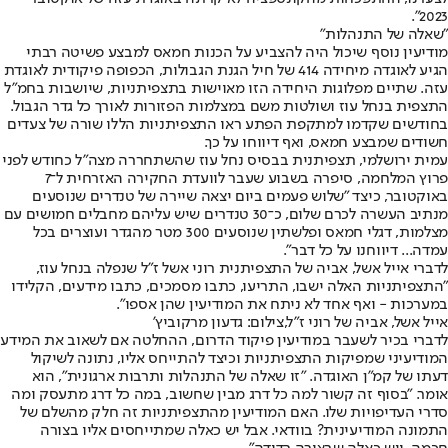
2023".
"שאלה של התנהלות"
מודיעין נוסף שיכול היה להצביע על הכנות חמאס למבצע פשיטה רבתי
הגיע לאוגדה מיחידה 414 של חיל הגנת הגבולות, הכפופה פיקודית לאוגדת
עזה. שתיים מפלוגות היחידה הזו מאוישות בתצפיתניות, שיושבות בחמ"ל
התצפית בנחל עוז ושולטות משם במצלמות הפזורות לאורך כל גדר הגבול.
בחודשים שקדמו למתקפת הפתע ראו התצפיתניות הללו שורה של צעדים
חשודים שמבצע חמאס, ואף דיווחו על כך.
עמית ירושלמי, תצפיתנית בבסיס נחל עוז שהשתחררה מצה"ל כחודש לפני
פרוץ המלחמה, סיפרה בשבוע שעבר לוועדת החקירה האזרחית ל־7
באוקטובר, כיצד "שלוש פעמים ביום יצאה שיירה של טנדרים שנוסעים
מנתיב העשרה לכרם שלום, כ־30 טנדרים שיש עליהם מחבלים חמושים עם
מצלמות, דגלי חמאס ופלשתין שנוסעים 300 מטר מהגדר ועוצרים בכל
עמדה... דיווחנו על כל דבר".
לדברי אייל אשל, אביה של התצפיתנית רוני אשל ז"ל שנפלה בנחל עוז,
"התצפיתניות האלה ישבו, התריעו, כתבו מסמכים, כתבו מידעים, הקלידו
במערכות - ואף אחד לא ניתח את המודיעין שהן אספו".
אייל אשל, אביה של רוני ז"ל,צילום: גדעון מרקוביץ'
לדברי בכיר לשעבר במודיעין פיקוד הדרום, ההחלטה אם לשאוב את המידע
המודיעיני שמפיקות התצפיתניות וכיצד להתייחס אליו, נתונה לשיקול
דעתו של קמ"ן האוגדה. "זו שאלה של התנהלות ותרבות ארגונית", הוא
אומר. "בסוף זה קשור למה כל דרג מבין שחשוב, במה כל דרג מתעסק ומה
סדרי העדיפויות שלו. האם המודיעין מהתצפיתניות זה חלק מהשלם של
התמונה המודיעינית? בוודאי. אבל יש כאלה שמתייחסים אליו בצורה