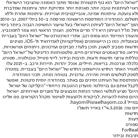
"ישראל היום" הוא גוף תקשורת שנוסד מתוך האמונה שהציבור הישראלי
ראוי לעיתונות טובה יותר, מאוזנת יותר ומדויקת יותר. עיתונות שמדברת
ולא צועקת. עיתונות אמינה, אובייקטיבית ועניינית. עיתונות אחרת וללא
תשלום. המהדורה המודפסת הראשונה פורסמה ב-30 ביולי 2007, וב-2010
הפך "ישראל היום" לעיתון הישראלי בעל שיעור החשיפה הגבוה ביותר בימי
חול. מו"ל העיתון היא ד"ר מרים אדלסון. העורך הראשי הוא עמר לחמנוביץ,
והעורך המייסד הוא עמוס רגב. אתרי האינטרנט של "ישראל היום" בעברית
ובאנגלית, כמו כן היישומונים (אפליקציות) לאנדרואיד ול-iOS, מציגים
חדשות מסביב לשעון, תוכן בלעדי, מבזקים ועדכונים, ניתוחים ופרשנויות,
וידיאו, פודקאסטים ושידורים חיים. פלטפורמות הדיגיטל של "ישראל היום"
כוללות ערוצי חדשות ודעות, תרבות ובידור, לייף סטייל, טכנולוגיה, ספורט,
כלכלה וצרכנות, בריאות, חיילים, אוכל, יהדות, תיירות ורכב. ב-2021 עלו
לאוויר האתר החדש והיישומון החדש של "ישראל היום" בעברית, במטרה
לספק לגולשים חוויה מהירה, עדכנית, בטוחה ונוחה. תכני המהדורה
המודפסת של העיתון זמינים גם באתר, במהדורה יומית מקוונת, ואפשר
לקבל אותם גם בניוזלטר. מועדון ההטבות הייחודי "הקליקה של ישראל
היום" מציע לגולשי האתר הנחות ומבצעים על מוצרים ושירותים. ישראל
היום פתוח להערות, לביקורת ולהצעות לשיפור מקהל הקוראים. פנו אלינו
במייל hayom@israelhayom.co.il.
יום שני, 4.5.2026
י"ז באייר תשפ"ו
חדשות
דעות
ספורט
ForReal
תרבות ובידור