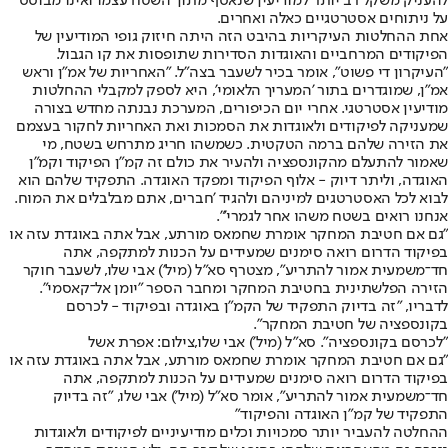
להעניק משקל רב יותר למודיעין שנאסף מתוך השטח עצמו ואינו מבוסס
על ניתוחים אסטרטגיים כאלה ואחרים.
אחת ההחלטות העיקריות בהיבט הזה היתה חיזוק גופי המודיעין של
הפיקודים המרחביים והאוגדות הסדירות שתופסות את קו הגבול.
"העיקרון די פשוט", אומר בכיר לשעבר בצה"ל. "האחריות של אמ"ן וראש
אמ"ן, שמוגדרים בתור 'המעריך הלאומי', היא לספק למקבלי ההחלטות
מודיעין אסטרטגי. אחרי יום הכיפורים, המערכת נבנתה מחדש בצורה
שמעניקה לפיקודים ולאוגדות את הסמכות ואת האחריות לחקור בעצמם
את הזירה שלהם ברמה הטקטית. כשמשהו חריג מתרחש בשטח, מי
שאמור להתעלם מהקונספציה ולהעיר את כולם זה קמ"ן הפיקוד וקמ"ן
האוגדה, וליתר דיוק - אלוף הפיקוד ומפקד האוגדה. התפקיד שלהם הוא
לבוא לכל האסטרטגים למיניהם ולהגיד 'חברים, אתם מבלבלים את המוח.
אנחנו רואים בשטח משהו אחר לגמרי'".
"גם אם חטיבת המחקר אומרת שחמאס מורתע, אבל אתה באוגדת עזה או
בפיקוד הדרום רואה סימנים שמעידים על הכנות למתקפה, אתה
חד־משמעית אמור להתריע", מצטרף סא"ל (מיל') אבי שלו, לשעבר חוקר
הזירה הפלשתינית בחטיבת המחקר ומחבר הספר "יומן אל־קאסמי".
לדבריו, "זה בדיוק התפקיד של הקמ"ן באוגדה ובפיקוד - לכרסם
בקונספציה של חטיבת המחקר".
"לכרסם בקונספציה". סא"ל (מיל') אבי שלו,צילום: אפרת אשל
"גם אם חטיבת המחקר אומרת שחמאס מורתע, אבל אתה באוגדת עזה או
בפיקוד הדרום רואה סימנים שמעידים על הכנות למתקפה, אתה
חד־משמעית אמור להתריע", אומר סא"ל (מיל') אבי שלו, "זה בדיוק
התפקיד של קמ"ן האוגדה והפיקוד"
ההחלטה להעביר יותר סמכויות וכלים מודיעיניים לפיקודים ולאוגדות