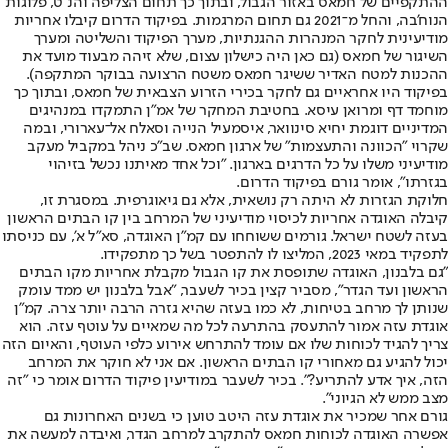
ההתקפיים של חמאס באזור הגבול, ובתוך כך תחום הצליפה והנ"ט, פלוגות
הנוח'בה, והחל מ־2021 גם תחום המרגמות. בפיקוד הדרום קיבלו אחריות
מודיעינית לחקר המנהרות ההגנתיות, מערך הפיקוד והשליטה ומערך
השיגור של חמאס (גם כאן היה כישלון עצום, שלא זיהה מבעוד מועד את
ההכנות למטח האדיר ששיגר חמאס משטח הרצועה בבוקר המתקפה).
בפיקוד היו אחראיים גם לחקר בכירי הזרוע הצבאית של חמאס, ובתוך כך
מוחמד דף ומרואן עיסא. בחטיבת המחקר של אמ"ן התמקדו במנהיגים
המדיניים דוגמת יחיא סינוואר, איסמעיל הנייה וסאלח אל־עארורי, ובמה
שקרוי "הכוונה והתעצמות" של ארגון חמאס. שב"כ ניהל במקביל מעקב
מודיעיני משלו על כל הדרגים בארגון. "וכל אחד מאיתנו נכשל בזיהוי
בגזרתו", אומר גורם בפיקוד הדרום.
חלוקת הגזרות לא היתה רק נושאית, אלא גם גיאוגרפית. במסגרת זו,
קיבלה האוגדה אחריות לכיסוי מודיעיני של המרחב בין קו הבתים הראשון
בעזה לשטח ישראל. גורמים ששוחחו עם קמ"ן האוגדה, סא"ל א', עם כניסתו
לתפקיד במאי 2023, המליצו לו להתפטר בשל כך מתפקידו.
"גם בלבנון, האוגדה שתופסת את קו הגבול מקבלת אחריות מקו הבתים
הראשון ועד הגדר", מסביר קצין בכיר לשעבר, "אבל בלבנון יש ממד עומק
שנותן לך מרחב בטיחות, לא כמו בעזה שהיא גזרה הרבה יותר צרה. קמ"ן
אוגדת עזה אמור להתעסק בהתרעה לכל מה שמאיים על עוטף עזה. הוא
צריך להגיד לכוחות שלו אם עומד להתרחש אירוע כלפי העוטף, והאיום הזה
יכול להגיע גם מאחורי קו הבתים הראשון. אם אני לא חוקר את המרחב
הזה, איך אדע להתריע?". בכיר לשעבר במודיעין פיקוד הדרום אומר כי "זה
מצב ממש לא הגיוני".
גורם אחר שמכיר את אוגדת עזה היטב טוען כי בשנים האחרונות גם
אפשרה האוגדה לכוחות חמאס להתקרב למרחב הגדר, ואיבדה למעשה את