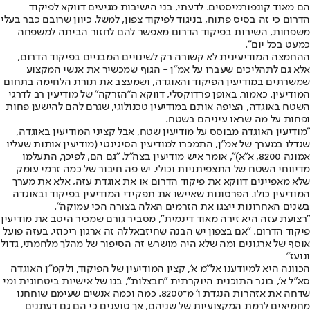
הם מאוד קונפורמיסטים. לדעתי, בני הישיבות מגיעים דווקא לפיקוד
הדרום כי זה בסיס פתוח, בניגוד לפיקוד צפון, למשל. כיוון שרובם כבר בעלי
משפחות, השירות בפיקוד הדרום מאפשר להם לחזור הביתה למשפחה
כמעט בכל יום".
ההחמצה המודיעינית לא קשורה רק לשינויים המבניים בפיקוד הדרום,
אלא גם לתהליכים שעברו על אמ"ן - הגוף שמכשיר את אנשי המקצוע
שמשרתים במודיעין הפיקוד והאוגדה, ושמעצב את תורת הלחימה בתחום
המודיעין. כאמור, באופן פרדוקסלי, דווקא ה"הזרקה" של מודיעין רב לדרגי
השטח באוגדה, הציפה אותם במודיעין טכנולוגי, שגרם להם להישען פחות
ופחות על מה שראו עיניהם בשטח.
"מודיעין האוגדה מבוסס על מודיעין שטח, אבל קציני המודיעין באוגדה,
שגדלו במערך של אמ"ן, התמכרו למודיעין הסיגינטי (מודיעין אותות שעליו
אמונה 8200, א"א)", אומר איש מודיעין בצה"ל. "גם הם, לפיכך, התעלמו
מדיווחי השטח של התצפיתניות וכולי. יש פה חיבור של כמה זרמי עומק
שלא מאפיינים דווקא את פיקוד הדרום או את אוגדת עזה, אלא את מערך
המודיעין כולו. הפרסונות שאיישו את תפקידי המודיעין בפיקוד ובאוגדה
בשנים האחרונות ייצגו את הזרמים האלה בצורה הכי עמוקה".
"רצועת עזה היא זירה מאוד דינמית", מסביר גורם שמכיר היטב את מודיעין
פיקוד הדרום. "אם בצפון יש הבנה שחיזבאללה זה ארגון ריכוזי, בעזה פועל
אוסף של ארגונים ומה שלא היה מושרש זה הסיפור של מהלך מלחמתי, גדול
ונועז"
הכוונה היא למיודענו אל"מ א', קצין המודיעין של הפיקוד, ולקמ"ן האוגדה
סא"ל א', בוגר התוכנית היוקרתית "חבצלות", בנו של אישיות ביטחונית ומי
שדחה את אזהרות הנגדת ו' מ־8200. כמה וכמה אנשים שעימם שוחחנו
מחמיאים לרמת המקצועיות של שניהם, אך טוענים כי הם גם דעתנים