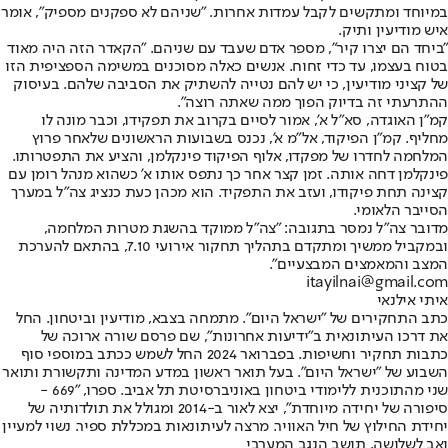
במיוחד ומתקשים לקבל עמדות אחרות. "שניהם לא ספקנים מספיק", אומר
איש מודיעין ותיק.
"ביחד הם יצרו קיר", מספר אדם שעבד עם שניהם. "הקאדר הזה היה מאוד
בטוח בעצמו, עד כדי זחוח. אנשים כאלה מסוכנים במשימה הספציפית הזו
של קציני מודיעין, כי יש להם נטייה להשתיק את הסביבה שלהם. בעיסוק
ההתרעתי זה בדיוק הפוך ממה שאתה רוצה".
קמ"ן האוגדה, סא"ל א', אמור לסיים בקרוב את תפקידו, וכבר מונה לו
מחליף. קמ"ן הפיקוד, אל"מ א', נכנס בשבועות הראשונים שלאחר פרוץ
המלחמה לחדרו של מפקדו, אלוף הפיקוד פינקלמן, והציע את התפטרותו.
פינקלמן דחה אותה. זמן קצר אחר כך נתפס אותו א' כשהוא מנהל רומן עם
קצינה תחת פיקודו, ועזב את התפקיד. הוא מכהן כעת כנציג צה"ל במערך
הסייבר הלאומי.
מדובר צה"ל נמסר בתגובה: "צה"ל ממוקד בהשגת מטרות המלחמה,
ובמקביל ממשיך ומתקדם בתהליך תחקור אירועי 7.10, בהתאם להערכת
המצב והמאמצים המבצעיים".
itayilnai@gmail.com
איתי אילנאי
כתב התחקירים של "ישראל היום". מתמחה בצבא, מודיעין וביטחון. החל
את דרכו העיתונאית ב"ידיעות אחרונות", שם פרסם שורה ארוכה של
כתבות תחקיר וחשיפות. בפברואר 2024 החל לשמש ככתב במוספי סוף
השבוע של "ישראל היום". בעל תואר ראשון במדע המדינה ותקשורת ותואר
שני מהתוכנית ללימודי ביטחון באוניברסיטת תל אביב. ספרו, "669 -
סיפורה של יחידה מיוחדת", יצא לאור ב-2014 ומגולל את תולדותיה של
יחידת החילוץ של חיל האוויר. מרצה לעיתונאות במכללת ספיר. נשוי למעיין
ואב לשלושה, תושב הנגב המערבי