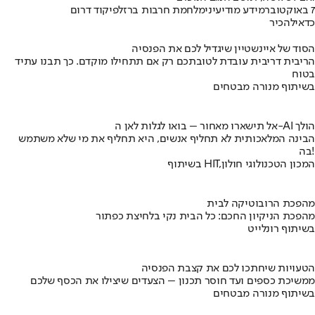
7 באוקטובר
מידע מודיעיני
מלחמת חרבות ברזל
פיקוד דרום
כדאי
להכיר
הסוד של איינשטיין שיגדיל לכם את הפנסיה
הריבית דריבית עובדת לטובתכם רק אם תתחילו מוקדם. כך תבנו עתיד
בטוח
בשיתוף מנורה מבטחים
אל תישארו מאחור – בואו לגלות לאן ה-AI הולך
הבינה המלאכותית לא תחליף אנשים, היא תחליף את מי שלא משתמש
בה!
בשיתוף HIT,המכון הטכנולוגי חולון
מהפכת הרובוטיקה לבית
מהפכת הניקיון החכם: כל הבית נקי בלחיצת כפתור
בשיתוף רונלייט
הטעויות שיחתכו לכם את קצבת הפנסיה
ממשיכת כספים ועד חוסר תכנון – הצעדים שיצילו את הכסף שלכם
בשיתוף מנורה מבטחים