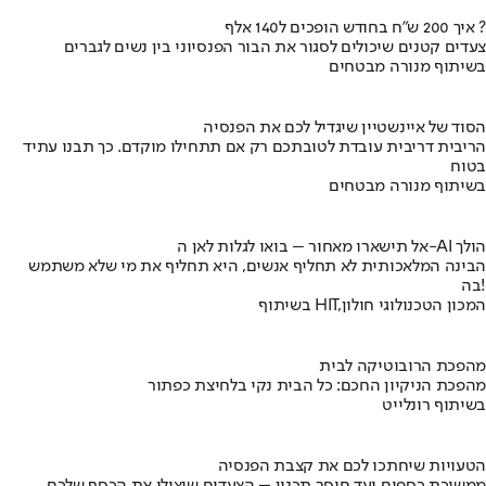
איך 200 ש"ח בחודש הופכים ל140 אלף ?
צעדים קטנים שיכולים לסגור את הבור הפנסיוני בין נשים לגברים
בשיתוף מנורה מבטחים
הסוד של איינשטיין שיגדיל לכם את הפנסיה
הריבית דריבית עובדת לטובתכם רק אם תתחילו מוקדם. כך תבנו עתיד
בטוח
בשיתוף מנורה מבטחים
אל תישארו מאחור – בואו לגלות לאן ה-AI הולך
הבינה המלאכותית לא תחליף אנשים, היא תחליף את מי שלא משתמש
בה!
בשיתוף HIT,המכון הטכנולוגי חולון
מהפכת הרובוטיקה לבית
מהפכת הניקיון החכם: כל הבית נקי בלחיצת כפתור
בשיתוף רונלייט
הטעויות שיחתכו לכם את קצבת הפנסיה