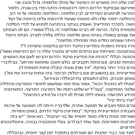
"מה שלא היה מושרש זה הסיפור של מהלך מלחמתי, גדול ונועז. אני
מתרשם שבפיקוד הדרום היתה דיכוטומיה חזקה מדי בין שגרה, כלומר
התרעה לפיגועים נקודתיים, לבין מלחמה. המלחמה נתפסה על פי רוב
כהחלטה יזומה שלנו ולא כמשהו שעשוי להיכפות עלינו ביוזמה של הצד
השני. ב'מרכז המודיעין', שעסק בעיקר בהתרעה לפיגוע עד לכדי הסלמה
מקומית בלבד, כנראה לא הבינו שמלחמה זה בכלל אפשרי. הם לא העסיקו
את עצמם בשאלה באיזה אופן מלחמה כוללת עלולה לפרוץ. הנחת היסוד
היתה שאנחנו נחליט מתי מתחילה מלחמה".
והיו בעיות נוספות במודיעין פיקוד הדרום בתקופה שקדמה ל־7
באוקטובר. משיחות עם גורמים זוטרים במערך עולה כי הם התרשמו שאמ"ן
והמטה הכללי "הזניחו את מודיעין פיקוד הדרום והביאו לשם את האנשים
הפחות טובים, וגם פחות תקציבים. כולם חשבו שחמאס מורתע". גם לדברי
גורם בכיר יותר בפיקוד, "אין ספק שעזה קיבלה פחות תשומת לב
מודיעינית, גם במשאבים וגם ביכולות הכיסוי. עזה פחות עניינה את אמ"ן
באופן מובהק. כולם התעסקו בחיזבאללה ובאיראן".
"אפילו לא התנהל ויכוח", אומר אחד ממי שנחשפו לחומרי המודיעין מהלילה
שלפני המתקפה. "בצה"ל יש שלוש רמות של התרעה: התרעה, התארגנות
ומידע התרעתי. באותו לילה אפילו לא דיברו על מידע התרעתי"
"יצרו ביחד קיר"
גורם נוסף מצביע על תופעה אחרת, שלדבריו היתה לה השפעה על איכות
העבודה המודיעינית בפיקוד. "במודיעין פיקוד הדרום, באופן מסורתי,
משרתת כמות גדולה מאוד יחסית של בני ישיבות", הוא אומר. "יש בזה
יתרונות וחסרונות. מצד אחד הם לרוב בעלי מוטיבציה גבוהה, אינטליגנטים
וחרוצים.
"מצד שני, כבני ישיבות הם משרתים בתפקיד זמן קצר יחסית, ובהכללה