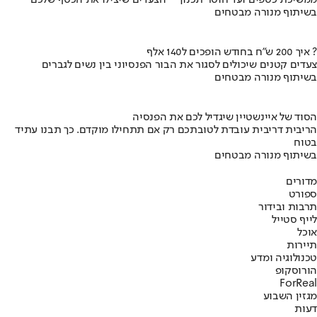
ממשיכת כספים ועד חוסר תכנון – הצעדים שיצילו את הכסף שלכם
בשיתוף מנורה מבטחים
איך 200 ש"ח בחודש הופכים ל140 אלף ?
צעדים קטנים שיכולים לסגור את הבור הפנסיוני בין נשים לגברים
בשיתוף מנורה מבטחים
הסוד של איינשטיין שיגדיל לכם את הפנסיה
הריבית דריבית עובדת לטובתכם רק אם תתחילו מוקדם. כך תבנו עתיד
בטוח
בשיתוף מנורה מבטחים
מדורים
ספורט
תרבות ובידור
לייף סטייל
אוכל
תיירות
טכנולוגיה ומדע
הורוסקופ
ForReal
מגזין השבוע
דעות