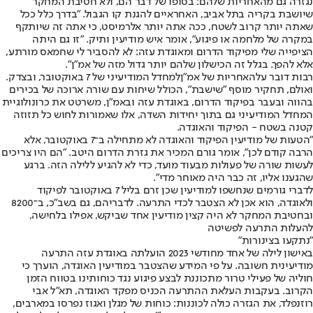
נגזרה גם מהאחריות שלהם: בסופו של דבר הם, ולא חטיבת המחקר
שיושבת בקריה בתל אביב, האחראיים להגנת קו הגבול. "בדרך כלל ככל
שאתה יותר קרוב לשטח, ככה אתה יותר אלרמיסט, כי אתה זה שיותקף
במקרה של מלחמה או פיגוע", אומר איש מודיעין ותיק. "זו גם היתה
הציפייה שלי מפיקוד הדרום ומאוגדת עזה: לא להסביר לי שחמאס מורתע,
אלא להפך. בגלל זה הכישלון שלהם יותר גדול מזה של אמ"ן".
רבות דובר על
האחריות של אמ"ן
למחדל המודיעיני של 7 באוקטובר, ובצדק.
ואולם, תחקיר מוסף "שישבת", הכולל שיחות עם שורה ארוכה של בכירים
בהווה ובעבר בפיקוד הדרום, באוגדת עזה ובאמ"ן, משרטט את כרונולוגיית
המחדל המודיעיני גם בתוך יחידות השדה, אלו שאמורות לחוש כל תזוזה
קטנה בשטח - הפיקוד והאוגדה.
"הטעות של מודיעין הפיקוד והאוגדה לא מתחילה ב־7 באוקטובר, אלא
הרבה קודם לכן", אומר גורם המכיר את גזרת הדרום היטב. "הם היו צריכים
לעשות שורה של פעולות מבעוד מועד, כדי לא להגיע ללילה הזה. ברגע
שהגענו אליו, זה כבר היה מאוחר מדי".
לדברי גורמים שנחשפו למודיעין שכן זרם בליל 7 באוקטובר לפיקוד
ולאוגדה, הוא אכן לא הצטבר לכדי התרעה. לדבריהם, גם בשב"כ, ב־8200
ובחטיבת המחקר לא היה קצין מודיעין אחד שביקש, אפילו בלחישה,
להעלות התרעה לפשיטה
"נתקעו בצינורות"
באישון לילה של אחד מחודשי 2023 הועלתה באוגדת עזה התרעה
מודיעינית חשובה. על פי המידע שהצטבר במודיעין האוגדה, הוערך כי
חוליה של פעילי טרור מתכוננת לבצע פיגוע נגד כוחותינו בטווח הזמן
הקרוב. בעקבות העלאת ההתרעה הכניס מפקד האוגדה, תא"ל אבי
רוזנפלד, את הגזרה כולה לכוננות: כוחות של מגלן ואגוז נפרסו במארבים,