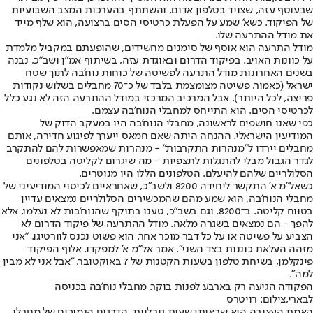
שבעוטף עזה, שצויד בטלפון אדום, והשתתף בהערכות המצב השבועיות
של הפיקוד. כשא' שמע על הפעלת כרטיסי הסים ברצועה, הוא שלף מייד
את מודל ההתרעה שלו.
מודל התרעה הוא אוסף של סימנים מחשידים, שהופעתם במקביל מלמדת
על כוונות האויב. בפיקוד הדרום ובאוגדת עזה, בשיתוף אמ"ן ושב"כ, נבנה
בשנים האחרונות מודל התרעה לפשיטה של כוחות נוח'בה לתוך שטח
ישראל (כאמור, פשיטה מצומצמת בלבד של כ־70 מחבלים בשלוש נקודות
פריצה, לכל היותר). אבל המרכיב המרכזי במודל ההתרעה הזה לא נגע כלל
לכרטיסי הסים. הוא התייחס למחבלי הנוח'בה עצמם.
כפי שאנו חושפים לראשונה, מחבלי הנוח'בה היו במעקב הדוק של
המודיעין הישראלי. ההנחה היתה שאם חמאס ייערך לפיגוע חדירה, אותם
מחבלים יירדו ל"מנהרות התקרבות" - מנהרות שמאפשרות להם להתקרב
לגדר הגבול מבלי להתגלות לתצפיות - מה שיגרום לקליטה בטלפונים
הסלולריים שלהם להיעלם. הטלפונים הללו היו מנוטרים.
כשאל"מ א' התקשר ליחידה 8200 ולשב"כ, שאחראיים לכיסוי המודיעיני של
מחבלי הנוח'בה, הוא שמע מהם שהמכשירים הסלולריים נמצאים עדיין
בטווח קליטה. ב־8200, וגם בשב"כ, טענו בתוקף שהנוח'בות לא נעלמו, אלא
להפך - הם נמצאים בשגרה מלאה. מודל ההתרעה של פיקוד הדרום לא
הצביע על פשיטה או על כל דבר מוכר אחר. הוא פשוט נכנס לוורטיגו. "אני
מזהה העלאת כוננות בצד השני", אמר אל"מ א' למפקדו, אלוף הפיקוד
פינקלמן, בשיחת טלפון בשעות הקטנות של 7 באוקטובר, "אבל אני לא מבין
למה".
הפקודה הגיעה רק בארבע לפנות בוקר. מחבלי נוח'בה בכניסה
לבארי,צילום: רויטרס
האמת העצובה היא שבאותן שעות גורליות, הדרגים הנמוכים של מחבלי