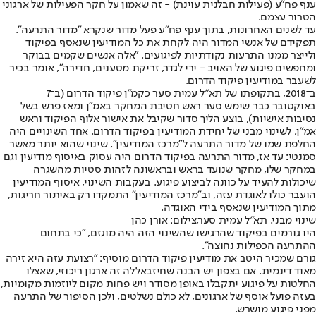
ענף פח"ע (פעילות חבלנית עוינת) - זה שאמון על חקר הפעילות של ארגוני
הטרור עצמם.
עד לשנים האחרונות, בתוך ענף פח"ע פעל מדור שנקרא "מדור התרעה".
תפקידם של אנשי המדור היה לקחת את כל המודיעין שנאסף בפיקוד
ולייצר ממנו התרעות נקודתיות לפיגועים. "אלה אנשים שקמים בבוקר
ומחפשים פיגוע של האויב - ירי לגדר, זריקת מטענים, חדירה", אומר בכיר
לשעבר במודיעין פיקוד הדרום.
ב־2018, בתקופתו של תא"ל עמית סער כקמ"ן פיקוד הדרום (ב־7
באוקטובר כבר שימש סער ראש חטיבת המחקר באמ"ן ומאז פרש בשל
נסיבות אישיות), בוצע הליך סדור שקיבל את אישור אלוף הפיקוד וראש
אמ"ן, לשינוי מבני של יחידת המודיעין בפיקוד הדרום. אחד השינויים היה
החלפת שמו של מדור התרעה ל"מרכז המודיעין", שינוי שהוא יותר מאשר
סמנטי: עד אז, מדור התרעה בפיקוד הדרום היה עסוק באיסוף מודיעין וגם
במחקר שלו, מחקר שנועד בראש ובראשונה לזהות סטיות מהשגרה
שיכולות להעיד על כוונה לביצוע פיגוע. בעקבות השינוי, איסוף המודיעין
הועבר כולו לאוגדת עזה, וב"מרכז המודיעין" התמקדו רק באיתור חריגות,
מתוך המודיעין שנאסף בידי האוגדה.
שינוי מבני. תא"ל עמית סער,צילום: אורן כהן
היו גורמים בפיקוד שהרגישו שהשינוי הזה היה מוגזם, "כי בתחום
ההתרעה הכפילות נחוצה".
גורם שמכיר היטב את מודיעין פיקוד הדרום מוסיף: "רצועת עזה היא זירה
מאוד דינמית. אם בצפון יש הבנה שחיזבאללה זה ארגון ריכוזי, שאצלו
החלטות על פיגוע יתקבלו באופן מסודר ויש פחות מקום ליוזמות מקומיות,
בעזה פועל אוסף של ארגונים, לא כולם נשלטים, ולכן הסיפור של התרעה
מפני פיגוע מושרש.