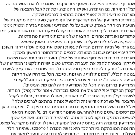
שמרחף בשמיים מעל עזה ואוסף מודיעין, מי שמגדיר לו את המשימה זה
קמ"ן הפיקוד. גם האוגדה, ואפילו החטיבה, יכולות לקבל הקצאה של
מערכת מודיעינית ולהפעיל אותה בהתאם לצרכים שלהן".
ביחידת המודיעין של הפיקוד אף פועל גוף מחקר, מעין גרסה מוקטנת של
חטיבת המחקר באמ"ן, שיושב על כל המודיעין שנאסף בגזרה ומפיק ממנו
הערכות. מעבר לכך, בשנים האחרונות קיבלו פיקוד הדרום ואוגדת עזה, כמו
פיקודים ואוגדות אחרים, הקצאה של מערכות מודיעין מתקדמות,
בהשקעה של מיליוני שקלים, שאותן הם מפעילים באופן עצמאי.
במקרה של חזית הדרום הגדילו לעשות והפכו את בסיס אמ"ן ירקון, השוכן
ליד קיבוץ אורים שבנגב המערבי, לבסיס הרב־תחומי הראשון באמ"ן:
מערכים ביחידות האיסוף השונות של אמ"ן הועברו מבסיסי האם שלהם
לירקון, במטרה להקל את העברת המידע משם ישירות לקציני המודיעין של
האוגדה. "הזרקנו להם מודיעין מכל הסוגים", כפי שמגדיר זאת קצין לשעבר
במטה הכללי. "תמונות לוויין, האזנות, סייבר. הכל במרחק עשר דקות
נסיעה מהאוגדה". לדברי איש מילואים בכיר בפיקוד הדרום, "לקציני
המודיעין בדרום היה הכל. כל המודיעין היה להם מול העיניים".
"קמ"ן הפיקוד יכול להפעיל את 8200 בגזרתו", אומר אל"מ (מיל') רם דור,
לשעבר קמ"ן פיקוד המרכז. "גם האוגדה, ואפילו החטיבה, יכולות לקבל
הקצאה של מערכת מודיעינית ולהפעיל אותה בהתאם לצרכים שלהן"
צה"ל טרם השלים את התחקירים סביב סוגיית המודיעין ב־7 באוקטובר, אך
מפרסומים שונים ניתן להתרשם שחומר מודיעני רב על הכנות חמאס
לפשיטה התנקז דווקא לאוגדת עזה, ולא לפיקוד הדרום. זאת אף שגוף
המודיעין באוגדה רזה ביחס לזה של הפיקוד, ואין לו יכולות מחקר של ממש.
הדוגמה המובהקת ביותר לכך היא זו של הנגדת ו' מ־8200, שהיתה חלק
מצמ"מ - צוות מודיעין מיוחד - שהוכפף לאוגדת עזה ונועד לחקור את