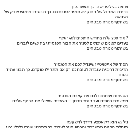
צוואה בגיל פרישה: כך תעשו נכון
ברירת המחדל של החוק לא תמיד לטובתכם. כך תבטיחו מימוש צודק של
הצוואה
בשיתוף מנורה מבטחים
איך 200 ש"ח בחודש הופכים ל140 אלף ?
צעדים קטנים שיכולים לסגור את הבור הפנסיוני בין נשים לגברים
בשיתוף מנורה מבטחים
הסוד של איינשטיין שיגדיל לכם את הפנסיה
הריבית דריבית עובדת לטובתכם רק אם תתחילו מוקדם. כך תבנו עתיד
בטוח
בשיתוף מנורה מבטחים
הטעויות שיחתכו לכם את קצבת הפנסיה
ממשיכת כספים ועד חוסר תכנון – הצעדים שיצילו את הכסף שלכם
בשיתוף מנורה מבטחים
גיל 65 הוא רק אמצע הדרך להשקעה
תוחלת החיים מתארכת והכסף חייב לעבוד: כך תתכננו אופק כלכלי נכון