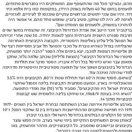
מהם, ובעיקר מכל מה שהתעופף שם. המשחקים היו במגרשים פתוחים,
לפעמים בחום של 40 מעלות בעמק הירדן, במקומות כמו בית אלפא וניר
דוד, והיו שם ענני יתושים וברחשים ענקיים שנכנסו לך לעיניים, לאוזניים,
לאיפה לא. היה לנו שחקן, סטיב צ'ובין, שממש פחד מהם. אי אפשר היה
להתרכז במשחק, ולפעמים גם הפסדנו שם".
ברקוביץ' זוכר היטב את אגדת הכדורסל הקיבוצי, זה שהצמיח במשך שנים
תרבות ספורט הישגית וחברתית והפך לגאוות יחידה. 30 שנה אחרי זכייתה
של הפועל גליל עליון באליפות היסטורית, הקבוצה הקיבוצית האחרונה
שהצליחה בגדול כשהיא גוברת על מכבי והפועל תל אביב ומסיימת רצף של
23 אליפויות רצופות למכבי, יצא בימים אלה הספר "הרבה יותר ממשחק,
סיפורו של הכדורסל הקיבוצי" (הוצאת גלילית) שכתב שלמה גלזר, שחקן
ומאמן עבר ואיש כדורסל בכל רמ"ח איבריו. הספר סוקר את תולדות
הכדורסל בקיבוצים ושופך אור על תופעה ספורטיבית והיסטורית מדהימה
למדי שהיתה ואיננה עוד.
"בשיאם, מסוף שנות ה־60 ועד תחילת שנות ה־80, הקיבוצים היוו 3.5%
מהאוכלוסייה בארץ, וכמעט ממחצית הקבוצות בליגה ומסגל שחקני
נבחרת ישראל היו מהקיבוצים", מסביר גלזר (70) את ממדי התופעה.
"השיא היה בעונת 1968/9, אז שיחקו בליגה הלאומית שש קבוצות
קיבוציות מתוך 14.
בארבע אליפויות אירופה שבהן השתתפה נבחרת ישראל בין השנים 1977-
1971 היו חמישה שחקנים מההתיישבות העובדת בין 12 שחקני הסגל, ו־10
מתוך 50 הקלעים הבולטים בכדורסל הישראלי הם בני קיבוץ.
"באותן שנים המשחקים התקיימו בימי שישי בערב, והיה ממש עוצר
בקיבוצים וביישובים שמסביב. כל הקיבוצניקים, מההר ומהעמק, באו
חפופים ולבושים להצגה הכי טובה בקיבוץ".