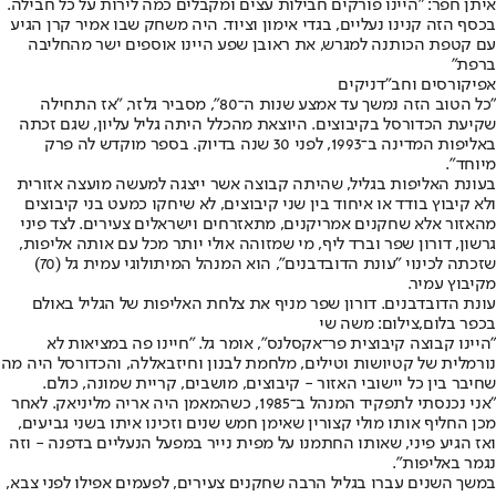
איתן חפר: "היינו פורקים חבילות עצים ומקבלים כמה לירות על כל חבילה.
בכסף הזה קנינו נעליים, בגדי אימון וציוד. היה משחק שבו אמיר קרן הגיע
עם קטפת הכותנה למגרש, את ראובן שפע היינו אוספים ישר מהחליבה
ברפת"
אפיקורסים וחב"דניקים
"כל הטוב הזה נמשך עד אמצע שנות ה־80", מסביר גלזר, "אז התחילה
שקיעת הכדורסל בקיבוצים. היוצאת מהכלל היתה גליל עליון, שגם זכתה
באליפות המדינה ב־1993, לפני 30 שנה בדיוק. בספר מוקדש לה פרק
מיוחד".
בעונת האליפות בגליל, שהיתה קבוצה אשר ייצגה למעשה מועצה אזורית
ולא קיבוץ בודד או איחוד בין שני קיבוצים, לא שיחקו כמעט בני קיבוצים
מהאזור אלא שחקנים אמריקנים, מתאזרחים וישראלים צעירים. לצד פיני
גרשון, דורון שפר וברד ליף, מי שמזוהה אולי יותר מכל עם אותה אליפות,
שזכתה לכינוי "עונת הדובדבנים", הוא המנהל המיתולוגי עמית גל (70)
מקיבוץ עמיר.
עונת הדובדבנים. דורון שפר מניף את צלחת האליפות של הגליל באולם
בכפר בלום,צילום: משה שי
"היינו קבוצה קיבוצית פר־אקסלנס", אומר גל. "חיינו פה במציאות לא
נורמלית של קטיושות וטילים, מלחמת לבנון וחיזבאללה, והכדורסל היה מה
שחיבר בין כל יישובי האזור - קיבוצים, מושבים, קריית שמונה, כולם.
"אני נכנסתי לתפקיד המנהל ב־1985, כשהמאמן היה אריה מליניאק. לאחר
מכן החליף אותו מולי קצורין שאימן חמש שנים וזכינו איתו בשני גביעים,
ואז הגיע פיני, שאותו החתמנו על מפית נייר במפעל הנעליים בדפנה - וזה
נגמר באליפות".
במשך השנים עברו בגליל הרבה שחקנים צעירים, לפעמים אפילו לפני צבא,