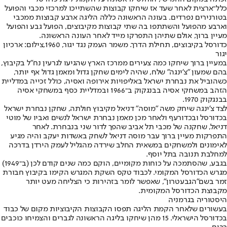
כלל־ארצית לאחר שעד אז שיחקו קבוצות שהשתייכו למרכזי מכבי והפועל
בטורנירים נפרדים. בעונה הראשונה כללה הליגה ארבע קבוצות ממכבי
וארבע מהפועל והשתתפו בה שתי קבוצות מקיבוצים, הפועל גבע והפועל
מעיין ברוך, אולם שתיהן התפרקו מייד לאחר העונה הראשונה.
כדורסל בקיבוצים, תחילת הדרך. משמר העמק נגד יגור, 1960,צילום: ארכיון
יגור
במעיין ברוך שיחקו כמה צעירים ממרכז הארץ שהגיעו לגרעין נח"ל בקיבוץ,
בהם שמעון "צ'ינגה" שלח, שהיה לימים שחקן גדול ומאמן גדול אף יותר,
כשהוביל את נבחרת ישראל באליפויות אירופה ואסיה, כולל זכייה במדליית
הזהב במשחקי אסיה בבנגקוק ב־1966 ובמדליית כסף במשחקי אסיה
בבנגקוק 1970.
לצד צ'ינגה שיחק משה "מוסה" דניאל מקיבוץ חולתה, שחקן נבחרת ישראל
בכדורסל ובכדורעף ולאחר מכן מאמן נבחרת ישראל לנשים ואביו של מוטי
דניאל, שחקנה של מכבי תל אביב שהפך לדור שני בנבחרת. לאחר
התפרקות מעיין ברוך עבר מוסה דניאל לשחק באשדות יעקב והיה מגיע
לאימונים ולמשחקים במשאית החלב שירדה מהגליל לעמק הירדן בדרכה
למחלבת תנובה בתל יוסף.
בגבע, שהסתמכה על כוחות מקומיים, הוקם כמה שנים קודם לכן (ב־1949)
מגרש הכדורסל המקומי. לכבוד טקס השקת המגרש הקימו בקיבוץ חבורת
זמר בשם
"הגבעטרון"
, שאפשר לומר בזהירות כי הצליחה מעט יותר
מקבוצת הכדורסל המקומית.
היסטוריה בגרמניה
בעשורים שלאחר הקמת הליגה תפסו הקבוצות הקיבוציות מקום של כבוד
בכדורסל הישראלי. 15 מהן שיחקו בליגה הראשונה לגברים והצמיחו כוכבים