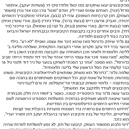
רבים.
מהקיבוצים יצאו שחקנים כמו יגאל וולודרסקי דר (אשדות יעקב), איתמר
מרזל (יגור), האחים עמוס ואורי לין, ואדם "פוטו" גורן ובנו אור גורן (משמר
העמק), חנן קרן (רמת השופט), עוזי לב (גבע), אביגדור מוסקוביץ' והאחים
יהודה, זאביק וגדעון רייס (גבעת ברנר), עודד גינדין (נען), אורי שטרן ואיתן
חפר (גבעת חיים), בארי שיפמן (גבת), גל קנז (גן שמואל), גבי טייכנר (ניר
דוד), ורבים אחרים כיכבו בקבוצות הקיבוציות ובנבחרות ישראל והביאו
הרבה כבוד לקיבוצם ולמדינה.
גם גלזר שיחק כדורסל מאז שהוא זוכר את עצמו, ואפילו "לא רע". כילד
וכנער בניר דוד עקב מקרוב אחרי הקבוצה המקומית, שעלתה מליגה ב'
לליגה הלאומית ולאחר מכן התאחדה עם הקבוצה מהקיבוץ השכן בית
אלפא. "מאז שאני זוכר את עצמי הייתי אוהד של ניר דוד ותמיד הייתי סביב
כדורסל", הוא מספר. "אחר כך הפכתי לשחקן בנוער של ניר דוד ולפני גיל 16
כבר קלעתי את הסל הראשון שלי בליגה הלאומית".
שלמה גלזר: "כדורסל הוא משחק שמתאים לאידיאולוגיה הקיבוצית. פשוט
במהותו, מנוהל על שטח קטן, וכל השחקנים משתתפים גם בהגנה וגם
בהתקפה - כלומר משחק קבוצתי פר־אקסלנס. זה גרם לקברניטי
הקיבוצים לעודד ולתקצב את המשחק"
כנער עשה גלזר עוד היסטוריה קטנה, כאשר ב־1969 היה חלק מנבחרת
נוער שיצאה למסע משחקים בגרמניה כמשלחת הספורט הראשונה לשם
אחרי חידוש היחסים הדיפלומטיים בין המדינות.
"חידוש היחסים עם גרמניה גרר הפגנות סוערות בהובלת שני קצוות
פוליטיים, הליכוד של בגין והקיבוץ הארצי בהובלת יעקב חזן ומאיר יערי",
הוא נזכר.
"רפי גלבוע ממשמר העמק, קיבוצו של חזן, לא נסע למשלחת למרות שהיה