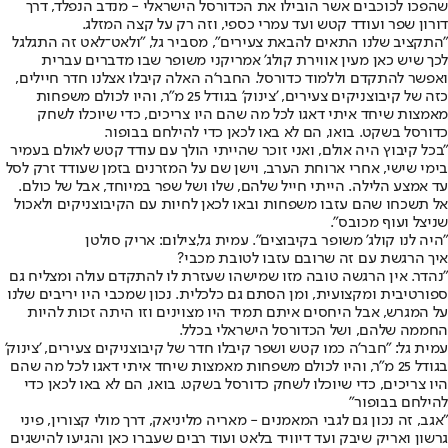
שהפכו לכוכבים אשר הובילו את הכדורסל הישראלי - מנדב הנפלד, דרך
דורון שפר ועודד קטש ועד עמרי כספי, וזה רק על קצה המזלג.
"התקציב שלנו התאים להבאת צעירים", מסביר גל, "ולאט־לאט זה התגלגל
לכך שיש כאן מעין אווירת קולג' אמריקני משופר שבו מדברים עברית
ואפשר להתקדם וללמוד כדורסל. החבר'ה האלה קיבלו אצלנו חדר חיילים,
כזה של קיבוצניקים צעירים, 'צינוק' בגודל 25 מ"ר, והיו לכולם משפחות
מאמצות שיחד איתי דאגו לכל מה שהם היו צריכים, כדי שיוכלו לשחק
כדורסל בשקט. בואו, הם לא באו לכאן כדי להילחם בבופור.
"בכל קיבוץ היה אולם, ואני זוכר שהייתי הולך עם עודד קטש לאולם בעמיר
בימי שישי, אחרי ארוחת הערב, וישן שם על המזרנים בזמן שעודד זרק לסל
עד אמצע הלילה. הייתי חייל שלהם, שלו ושל שפר במיוחד, אבל של כולם.
אל תשכחו שהם עזבו משפחות ובאו לכאן לחיות עם הקיבוצניקים ולאכול
שניצל ועוף מכובס".
"היה לנו קולג' משופר בקיבוצים". עמית גל,צילום: אריק סולטן
איך הרגשת עם זה שרובם עזבו לטובת מכבי?
"נהדר. אין הרגשה טובה מזו שמישהו שעזרת לו להתקדם עולה ומצליח גם
ספורטיבית ומקצועית, ומן הסתם גם כלכלית. נכון שמכבי היו יריבים שלנו
על המגרש, אבל היחסים איתם תמיד היו מצוינים וזו היתה זכות להיות
החממה שלהם, ושל הכדורסל הישראלי בכלל.
עמית גל: "חבר'ה כמו קטש ושפר קיבלו חדר של קיבוצניקים צעירים, 'צינוק'
בגודל 25 מ"ר, והיו לכולם משפחות מאמצות שיחד איתי דאגו לכל מה שהם
היו צריכים, כדי שיוכלו לשחק כדורסל בשקט. בואו, הם לא באו לכאן כדי
להילחם בבופור"
"אגב, זה נכון גם לגבי המאמנים - מאריה מליניאק, דרך מולי קצורין, פיני
גרשון ואריק שיבק ועד דיוויד בלאט ועוד רבים שעברו כאן והגיעו להישגים