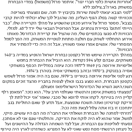
"אחריות אישית כלפי חברי יגור". איתמר מרזל (משמאל) במדי הנבחרת
במשחק בארה"ב,צילום: ללא
"לפני הצבא יצאתי לשנת שירות בקיבוץ יד חנה, שם נפצעתי בשריפה
ונכוויתי קשה בפלג הגוף העליון, מה שהוביל לכך שלא יכולתי להיות קרבי
בצבא", מספר מרזל על אירוע מכונן שהשפיע על מהלך הקריירה שלו. "כבר
הייתי 'חתום' בסיירת צנחנים, אבל הפרופיל הצבאי שלי ירד ל־63. למזלי,
הכוויות לא פגעו בכתפיים שלי, מה שהציל את קריירת הכדורסל. מאותו
אירוע התחלתי לשחק עם חולצה מתחת לגופיית המשחק, וזה הפך לסמל
המסחרי שלי. אנשים אמרו שאני משוויץ, אבל זה היה כדי להסתיר את
הכוויות".
במהלך הקריירה שימש מרזל כקפטן נבחרת ישראל והופיע במדיה ב־140
משחקים, שבהם קלע 594 נקודות. הוא הוביל את הנבחרת בחמש
אליפויות אירופה בין 1969 ל־1977 וזכה עימה במדליית הכסף במשחקי
אסיה בבנגקוק ב־1970 ובזהב במשחקי אסיה בטהרן ב־1974.
רגע לפני אליפות אירופה בטורינו ב־1979, שגם בה היה אמור מרזל לשמש
כקפטן הנבחרת, הוא נפצע בגבו ונאלץ לצפות בחבריו מהצד זוכים במקום
השני,
הישג השיא של הכדורסל הישראלי
מאז ומעולם.
"נפצעתי במשחק אימון והרגשתי שעולמי חרב עלי", הוא נזכר. "המאמן רלף
קליין היה בטירוף. לקחו אותי לרופא של מכבי, שאמר 'אני יכול לתת לך
זריקת קורטיזון ואתה תשכח שנפצעת, אבל תדע לך שאם החוליות בגב
יתחככו זו בזו אתה עלול לצאת מזה נכה'.
"חזרתי למחנה של הנבחרת ושאלתי את החבר'ה מה הם היו עושים. מיקי,
למשל, אמר שהוא לא היה לוקח את הזריקה, והחלטתי שגם אני לא אסתכן.
נסעתי לאליפות עם הנבחרת, אבל לצד השמחה הגדולה על ההישגים ועל
כל ניצחון הרגשתי מפח נפש שאני לא על המגרש. כשחזרנו לארץ היה טירוף