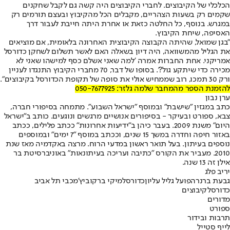
הכלכלי של הקיבוצים. לחברי הקיבוצים היה קשה גם לקבל שחקנים
שקמים רק בשעות הצהריים, מקבלים הכל מהקיבוץ ובעצם תורמים רק
במגרש. בנוסף, כל החלטה כזאת או אחרת היתה חייבת לעבור דרך
האסיפה, שיחת הקיבוץ.
"בגן שמואל, שהיתה הקבוצה הקיבוצית האחרונה בלאומית, אם מוציאים
את הגליל מהמשוואה, היה דיון בשאלה האם לאשר תשלום לשחקן כדורסל
אמריקני. אחת החברות אמרה 'למה שאני אשלם כסף למישהו שאני לא
מכירה כדי שיתקע גול?'. בסופו של דבר, 70 מחברי הקיבוץ התנגדו לעניין
ורק 30 תמכו, רוב שממחיש אולי את סופה של תקופת הכדורסל בקיבוצים".
להזמנת הספר מהמחבר שלמה גלזר: 050-7677925
ערן נבון
כתב במגזין "שישבת" ובמוסף "ישראל השבוע". מתמחה בסיפורי חברה,
צבא, ספורט ובעיקר - בסיפורים אנושיים מרגשים ונוגעים. כותב ב"ישראל
היום" משנת 2009. בעבר כיהן ב"ידיעות אחרונות" ככתב פלילים, ככתב
באזור חיפה וחדרה במשך 15 שנים, וככתב במוסף "7 ימים" ובמוספים
נוספים בעיתון. בעל תואר ראשון במדעי הרוח. מרצה באקדמיה מאז שנת
2010. מעביר את הקורס "כתיבה ועריכה בעיתונאות" באוניברסיטת בר
אילן זה 13 שנה.
יריב פלג
גבעת ברנר
הפועל גליל עליון
כדורסל
מיקי ברקוביץ'
מכבי תל אביב
כדורסל
קיבוצים
מדורים
ספורט
תרבות ובידור
לייף סטייל