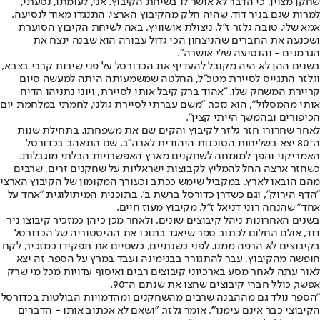
שחקן מצוין, כי הדבר לא אושר לו בשיחת הקיבוץ. אני, לעומתו, נסעתי,
למרות שגם בניר דוד, שהיה חלק מהקיבוץ הארצי, התנגדו מאוד לנסיעה.
אמא שלי, טובה גלזר ז"ל, ניצולת אושוויץ, באה לשיחת הקיבוץ הסוערת
ושכנעה את החברים שהניצחון הכי גדול עבורה הוא שבנה ינצח את
הגרמנים - והנסיעה שלי אושרה".
בשנים ההן לא היה מקובל להעדיף את הכדורסל על פני שירות קרבי בצבא,
וגלזר התגייס לסיירת מטכ"ל, החלטה שמשמעותה היתה למעשה סיום
קריירת המשחק שלו. "אהוד ברק קיבל אותי לסיירת, ויוני נתניהו הדיח
אותי מהמסלול", הוא נזכר. "משם עברתי לסיירת גולני, לחמתי במלחמת יום
הכיפורים ובהמשך הייתי קצין".
לאחר שחרורו חזר גלזר לקיבוץ והקים שם את משפחתו. בתחילת שנות
ה־80 יצא בשליחות הסוכנות היהודית לארה"ב, שם התאהב בכדורסל
האמריקני והפך למומחה לשחקנים מארץ האפשרויות הבלתי מוגבלות.
כשחזר ארצה החל להמליץ לקבוצות ישראליות על שחקנים זרים, שרבים
מהם הובאו לארץ. במקביל שימש ככתב וכעורך המקומון של הקיבוץ הארצי
"הדף הירוק", וגם כשדרן כדורסל ברשת ב', בתוכנית המיתולוגית "אחד על
אחד" שהנחה רוני דניאל ז"ל, מקיבוץ מעוז חיים.
בשנים האחרונות ניהל קיבוצים שונים, ולאחר מכן כיהן כמזכיר קיבוצו ניר
דוד, אולם החלום לכתוב ספר שיאגד בתוכו את ההיסטוריה של הכדורסל
בקיבוצים לא הרפה ממנו. לפני כשנתיים, כשסיים את תפקידו כמזכיר, לקח
חופשה מהקיבוץ, עבר להתגורר בבנימינה ועבד במרץ על הספר. זה יצא
לאור עתה לאחר מסע בארכיוני קיבוצים רבים ואיסוף עדויות מכל מי שרק
אפשר, כולל חברי קיבוצים שחצו את שנתם ה־90.
"הספר נולד גם מההבנה שרבים מהשחקנים ומהדמויות הבולטות בכדורסל
הקיבוצי כבר אינם עימנו"', אומר גלזר, "ושאם לא אכתוב אותו - הדברים