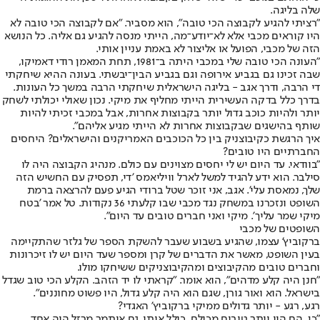
שלה בליגה.
"רציתי להגיע לקבוצה הכי טובה", הוא מסביר. "אם לקבוצה הכי טובה לא
היו קוראים מכבי אלא לא־יודע־מה, הייתי מנסה להגיע גם אליה. כל הנושא
הזה של מכבי, הפועל או אליצור לא באמת עניין אותי.
"העונה הכי טובה שלי במכבי היתה ב־1981, תחת המאמן רודי דאמיקו,
שבה זכינו גם בגביע אירופה וגם בגביע הבין־יבשתי. בעונה ההיא שיחקתי
די הרבה, ודרך אגב - בליגה הישראלית שיחקתי הרבה במשך כל העונות.
בדרך כלל בדקה העשירית הייתי מחליף את מיקי. נכון שאולי יכולתי לשחק
יותר ולהיות כוכב גדול יותר בקבוצות אחרות, אבל במכבי זכיתי להיות
שותף בהישגים שבקבוצות אחרות לא הייתי מגיע אליהם".
איך הרגשת כקיבוצניק בין כל הכוכבים האמריקנים והישראלים? היחסים
החברתיים היו טובים?
"בוודאי. עד היום יש לי יחסים מצוינים עם כולם. מנהיג הקבוצה היה לו
סילבר. הוא ידע להגיד למשל לארל וויליאמס 'די, תפסיק עם החשיש הזה
שלך, נמאסת עלי'. אגב, אני זוכר שטל ברודי הגיע פעם להרצאה ברמת
השופט ונזכרנו במשחק נגד מכבי שבו קלעתי 36 נקודות. טל אמר 'בטח
מיקי שמר עליך'. מיקי ואני חברים טובים עד היום".
השופטים של מכבי
ברקוביץ' עצמו, שהגיע בשבוע שעבר להשקת הספר של גלזר שהתקיימה
בעין השופט, מאשר את הדברים של קרן ומספר שעד היום יש לו זיכרונות
וחברים טובים מהקיבוצים ומהקיבוצניקים ששיחקו מולו.
"חנן היה קלע מדהים", הוא אומר. "קראתי לו יד הזהב. הקלע הכי טוב שגדל
בישראל. הוא ואור גורן, שגם הוא היה קלע גדול, היו פשוט מחוננים".
רגע, רגע - יותר גדולים ממיקי ברקוביץ' האגדי?
"כן, הם היו יותר טובים מכולם, כולל אותי. גם איתמר מרזל היה אחד