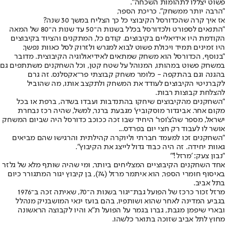
פשוט יצללו לתהומות השכחה".
"הרבה יותר ממשחק". כריכת הספר,
אז איך קרה שהכדורסל הקיבוצי כל כך הצליח במשך 30 שנה?
"התנאים לספורט ולכדורסל בכלל בשנות ה־50 עד שנות ה־80 של המאה
הקודמת היו אידיאליים בקיבוצים. קודם כל, המתקנים והציוד בקיבוצים
היו זמינים תמיד ויכולת פשוט לבוא למגרש ולזרוק לסל כאוות נפשך.
"בנוסף, הכדורסל הוא משחק שמתאים לאידיאולוגיה הקיבוצית. מדובר
במשחק פשוט במהותו, המנוהל על שטח קטן, וכל השחקנים משתתפים גם
בהגנה וגם בהתקפה - כלומר משחק קבוצתי פר־אקסלנס. זה גרם
לקברניטי הקיבוצים לעודד את המשחק ולתקצב אותו, מה שהוביל
להצלחת קבוצות רבות.
"השחקנים מהקיבוצים שיחקו בהתנדבות ועבדו בשדה, ברפת או בכל
מקום אחר. אביגדור מוסקוביץ' מגבעת ברנר, למשל, שהיה רכז נבחרת
ישראל, מספר שה'צ'ופר' היחיד שבו זכה ככוכב כדורסל היה שביום המשחק
אושר לו לעבוד רק חצי יום בפרדס...
"השחקנים זכו למעמד חברתי וליוקרה קהילתית והרגישו שהם מביאים
גאוות יחידה. זה היה כבוד גדול לייצג את הקיבוץ".
"נבון צעק: 'מרזל!'"
אחד השחקנים הקיבוציים המצליחים ביותר, ומי שהיה שותף מלא של גלזר
באיסוף חומרי הספר, הוא איתמר מרזל (74), בן קיבוץ יגור המתגורר כיום
בתל אביב.
מרזל זכור כרכז של הפועל גבת־יגור בשנות ה־70, שאיתה זכה ב־1976
בגביע המדינה לאחר שהוא ושותפיו, בהם בועז ינאי המושבניק מנהלל
ובארי שיפמן מגבת, גברו בגמר על הפועל ת"א והיו לקבוצה הראשונה
מחוץ לתל אביב שזוכה בתואר כלשהו.