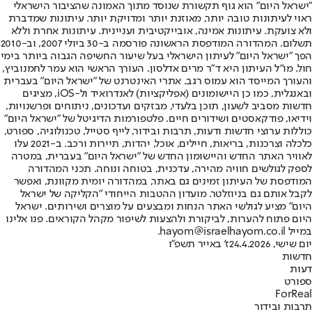
"ישראל היום" הוא גוף תקשורת שנוסד מתוך האמונה שהציבור הישראלי
ראוי לעיתונות טובה יותר, מאוזנת יותר ומדויקת יותר. עיתונות שמדברת
ולא צועקת. עיתונות אמינה, אובייקטיבית ועניינית. עיתונות אחרת וללא
תשלום. המהדורה המודפסת הראשונה פורסמה ב-30 ביולי 2007, וב-2010
הפך "ישראל היום" לעיתון הישראלי בעל שיעור החשיפה הגבוה ביותר בימי
חול. מו"ל העיתון היא ד"ר מרים אדלסון. העורך הראשי הוא עמר לחמנוביץ,
והעורך המייסד הוא עמוס רגב. אתרי האינטרנט של "ישראל היום" בעברית
ובאנגלית, כמו כן היישומונים (אפליקציות) לאנדרואיד ול-iOS, מציגים
חדשות מסביב לשעון, תוכן בלעדי, מבזקים ועדכונים, ניתוחים ופרשנויות,
וידיאו, פודקאסטים ושידורים חיים. פלטפורמות הדיגיטל של "ישראל היום"
כוללות ערוצי חדשות ודעות, תרבות ובידור, לייף סטייל, טכנולוגיה, ספורט,
כלכלה וצרכנות, בריאות, חיילים, אוכל, יהדות, תיירות ורכב. ב-2021 עלו
לאוויר האתר החדש והיישומון החדש של "ישראל היום" בעברית, במטרה
לספק לגולשים חוויה מהירה, עדכנית, בטוחה ונוחה. תכני המהדורה
המודפסת של העיתון זמינים גם באתר, במהדורה יומית מקוונת, ואפשר
לקבל אותם גם בניוזלטר. מועדון ההטבות הייחודי "הקליקה של ישראל
היום" מציע לגולשי האתר הנחות ומבצעים על מוצרים ושירותים. ישראל
היום פתוח להערות, לביקורת ולהצעות לשיפור מקהל הקוראים. פנו אלינו
במייל hayom@israelhayom.co.il.
יום שישי, 24.4.2026
ז' באייר תשפ"ו
חדשות
דעות
ספורט
ForReal
תרבות ובידור