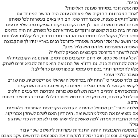
רבים".
מה אתה זוכר במיוחד מעונת האליפות?
"אחד הזיכרונות החזקים שלי מאותה עונה היה הקשר המיוחד עם
החב"דניקים מצפת, שנוצר דרך פיני. הם היו באים בעשרות לכל משחק
ושרים 'משיח משיח'. תאר לך את הקיבוצניקים האפיקורסים שלא יודעים
מה זה בית כנסת קופצים ורוקדים ביחד איתם כל משחק. זה היה מרומם
נפש. בכלל, הקהל שלנו תמיד התנהג הכי טוב ובכבוד, בלי קללות ועלבונות.
אני חושב שזו אולי הסיבה שאוהדי כדורסל רבים בארץ יגידו לך שהקבוצה
השנייה המועדפת עליהם היא גליל עליון".
למה לדעתך הכדורסל בקיבוצים הפסיק להצליח?
"הכל עניין של כסף. יש היום תקציבים מטורפים, והתנועה הקיבוצית לא
יכולה להתחרות בזה. גם הדנ"א של התנועה הוא פחות להביא זרים לשחק,
אלא להתמקד יותר בספורט עממי ובספורטאים כחול־לבן".
משבר כלכלי וערכי
גם גלזר מסביר כי "התחילה בכדורסל הישראלי אמריקניזציה, מה שגרם
לקושי מקצועי להעמיד סגלים ראויים בקיבוצים. כניסת השחקנים
המתאזרחים והזרים חייבה תשלום משכורות והזרמת תקציבים הולכים
וגדלים לקבוצות, כשבמקביל התרחש משבר כלכלי וערכי בקיבוצים בשנות
ה־80.
שלמה גלזר: "בגן שמואל, שהיתה הקבוצה הקיבוצית האחרונה בלאומית,
אם מוציאים את הגליל מהמשוואה, היה דיון האם לשלם לשחקן אמריקני.
אחת החברות אמרה 'למה שאשלם למישהו שאני לא מכירה כדי שיתקע
גול?'"
"בתנועה הקיבוצית היתה התנגדות עקרונית לתשלום שכר עבור
השחקנים, וכמובן חוסר יכולת להקצות את הסכומים הדרושים עקב מצבם