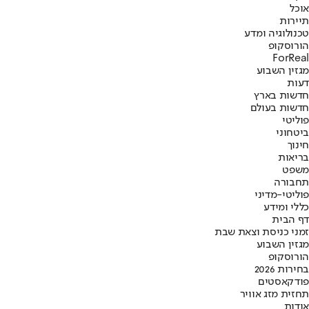
אוכל
תיירות
טכנולוגיה ומדע
הורוסקופ
ForReal
מגזין השבוע
דעות
חדשות בארץ
חדשות בעולם
פוליטי
ביטחוני
חינוך
בריאות
משפט
תחבורה
פוליטי-מדיני
כללי ומידע
דף הבית
זמני כניסת וצאת שבת
מגזין השבוע
הורוסקופ
בחירות 2026
פודקאסטים
תחזית מזג אוויר
אודות