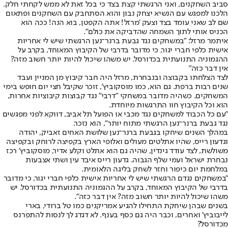
סביב השחקנים, ואני הרגשתי קצת בצד כי בכל זאת לא ממש לקחתי חלק.
הלכנו למפגש עם הנשיא יצחק נבון והוא הסתחבק עם השחקנים ופתאום
שם לב שאני עומד בצד וצעק 'מרזל! אתה הקפטן, בוא הנה! ככה הוא
הכניס אותי לתוך השמחה שהדביקה את כולם".
איתמר מרזל: "במשחקים נגד גבעת ברנר־נען הרגשתי שיש לי אחריות
אישית כלפי חברי יגור, כי מדובר בדרבי של הקיבוץ המאוחד, בקרב על
ההגמוניה התנועתית בכדורסל. יש משהו שיכול להיות יותר חשוב מזה?
אין דבר כזה"
לצד הצלחתו בקבוצה ובנבחרת, מרזל היה חבר קיבוץ מן המניין ועבד
שנים רבות ברפת. גם הוא, כמו מוסקוביץ', זוכר שקיבל חצי יום חופש בימי
המשחקים. כשהיה מדובר במשחקי "דרבי" נגד קבוצות קיבוציות אחרות,
הוא וכל הקיבוץ חוו התרגשות מיוחדת.
"עם כל הכבוד למשחקים נגד מכבי או הפועל תל אביב, דווקא לפני מפגשים
נגד גבעת ברנר־נען הרגשתי מתוח יותר", הוא נזכר.
במהלך השנים שיחקו בגבעת ברנר־נען שלושת האחים זאביק, יהודה
וגדעון רייס, שהיו אתלטים מעולים ואלופי הארץ בקפיצה לרוחק ובקפיצה
משולשת, לצד עודד גינדין, שהיה גם הוא אתלט וקלע אדיר, מוסקוביץ' רכז
נבחרת ישראל ועמי שלף הגבוה. גדעון רייס איבד עין ושתי אצבעות
במלחמת יום כיפור וחזר לשחק בליגה הלאומית.
"במשחקים נגדם הרגשתי שיש לי אחריות אישית כלפי חברי יגור, כי מדובר
בדרבי של הקיבוץ המאוחד, בקרב על ההגמוניה התנועתית בכדורסל. יש
משהו שיכול להיות יותר חשוב מזה? אין דבר כזה".
בשנים שבהן שיחקת התחילו להגיע אמריקנים כמו טל ברודי, בארי
לייבוביץ' ואחרים, וכבר היה גם כסף בענף. לא דגדג לך לנסות להתפרנס
מכדורסל?