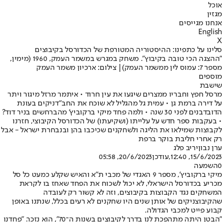
אוכל
מגזין
אנחנו מגייסים
English
X
סלינו על כתפינו: ההיסטוריה המטורפת של הכדורסל בקיבוצים
"ההצגה הכי טובה בקיבוץ". משחק במגרש במשמר העמק, 1960 (מימין,
מספר 7: עמוס לין ממשמר העמק)| צילום: ארכיון משמר העמק
מוספים
שישבת
מרסל חפץ וחבריו ממצרים שיגעו את עין חרוד • איתמר מרזל מיגור ויתר
על דירה ברמת גן • עמית גל מהגליל לא שוכח את החב"דניקים בעונת
הדובדבנים לפני 30 שנה • ולמה פחד מיקי ברקוביץ' מהברחשים בניר דוד?
• בעקבות ספר חדש על עלייתו (ושקיעתו) של הכדורסל הקיבוצי, חזרנו
לקבוצות שמילאו את הליגה ולשחקנים שכיכבו בהן ובנבחרת ישראל - אבל
רק אחרי חליבת בוקר ברפת
ערן נבון
יריב פלג
15/6/2023, 12:40
,עודכן
20/6/2023, 05:58
0
השמעה
מיקי ברקוביץ', מספר 9 האגדי של מכבי ת"א והאיש שקלע כמעט כל סל
מכריע בכדורסל הישראלי, לא יכול לשכוח את הפחד שאחז בו לקראת
המשחקים נגד הקבוצות בקיבוצים, וזה לא קשור רק לעובדה
שהקיבוצניקים של אותן שנים היו שחקנים לא רעים בכלל, שנתנו באופן
קבוע פייט למכבי הגדולה.
"הבטן היתה מתהפכת לנו בדרך לקיבוצים בשנות ה־70", הוא נזכר. "פחדנו