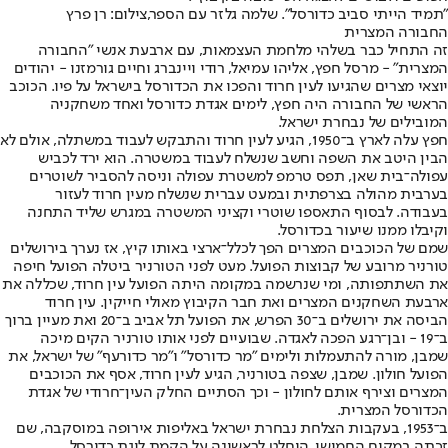
"תמיד הייתי סביב כדורסל". שלמה גלזר עם הספר,צילום: רן פרץ
החבורה המצרית
זה התחיל כבר בשלהי מלחמת העצמאות, עם ארבעת אנשי "החבורה
המצרית" - מרסל חפץ, אליהו עמיאל, רודי ויינברג וחיים גורמזנו - יהודים
יוצאי מצרים שהגיעו לעין חרוד והפכו את הכדורסל בישראל על פיו. הכוכב
הראשי של החבורה היה חפץ, לימים אגדת כדורסל ואחד משחקניה
המובילים של נבחרת ישראל.
חפץ עלה לארץ ב־1950, הגיע לעין חרוד והתבקש לעבוד במשתלה, אולם לא
הבין היטב את השפה וחשב שנשלח לעבוד במשטרה. הוא ירד לכביש
עפולה־בית שאן, תפס טרמפ למשטרת עפולה וניסה להסביר לשוטרים
בערבית מהולה בצרפתית ובמעט עברית שנשלח מעין חרוד לעזור
בעבודה. לבסוף התאספו שוטרי וקציני המשטרה במגרש שליד התחנה
וקיבלו ממנו שיעור בכדורסל.
שמם של הכוכבים המצרים הפך לכלל־ארצי באותו קיץ, אז נערך בירושלים
טורניר מרובע של קבוצות הפועל. מעט לפני הטורניר ביטלה הפועל חיפה
את השתתפותה, ומי שנרשמה במקומה היתה הפועל עין חרוד, שכללה את
ארבעת השחקנים המצרים ואת חבר הקיבוץ מאולי חייקין. עין חרוד
הביסה את ירושלים ב־30 הפרש, את הפועל תל אביב ב־20 ואת מעיין ברוך
ב־19 - ובן־רגע הפכה לאגדה. שבועיים לפני אותו טורניר הקים מיכה
שמבן, מורה להתעמלות ולימים "מר כדורסל" ו"מר כדורעף" של ישראל, את
הפועל חולון. שמבן, שצפה בטורניר, הגיע לעין חרוד, אסף את הכוכבים
המצרים וצירף אותם לחולון - וכך הסתיים החלק העין־חרודי של אגדת
הכדורסל המצרית.
ב־1953, בעקבות הצלחת נבחרת ישראל באליפות אירופה במוסקבה, שם
זכתה במקום החמישי, הוחלט לראשונה על הקמת ליגת כדורסל