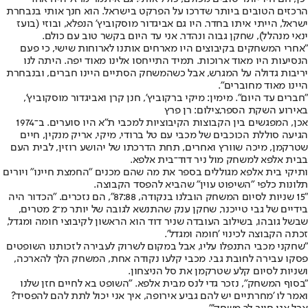
הרכזים הטובים ביותר שדרכו על הפרקט בישראל. הוא חנך אותי בנבחרת
ישראל, הייתי איתו בחדר. היו גם אביגדור מוסקוביץ' הנפלא, ובוזי (בועז
ינאי מנהלל), שחקן גבוה ונהדר. אני עד היום בקשר טוב עם כולם.
"אחרי המשחקים בקיבוצים היו מארחים אותנו לארוחות שישי, כי פעם
הנסיעות היו מאוד ארוכות. תמיד התייחסו אלינו מאוד יפה. היתה לנו
יריבות גדולה על המגרש, אבל כשהמשחק הסתיים היינו חברים, ובנבחרת
היינו מאוד מחוברים".
"חברים עד היום". מימין: מיקי ברקוביץ', חנן קרן ואביגדור מוסקוביץ',
באירוע השקת הספר,צילום: רן פרץ
אכן, המפגשים בין הקבוצות הקיבוציות למכבי ת"א היו סוערים. ב־1974
הגיעה סוללת הכוכבים של מכבי עם טל ברודי, מיקי, אריק מנקין, חיים
שטרקמן, מיכה שוורץ ואחרים, תחת הדרכתו של יהושע רוזין, לבית העם
בבית אלפא למשחק מול ניר דוד־בית אלפא.
ותיקי בית אלפא מגוללים בספר את מה שהם מכנים "החמצת חיינו" ויורים
תלונות כלפי "השיפוט עוין" שהביא להפסד הקבוצה.
"15 שניות לסיום המשחק הובלנו בנקודה, 87:88", הם נזכרים. "הכדור היה
בידיים של גבי טייכנר, שחקן ענק שהתנשא לגובה של יותר מ־2 מטרים,
שבשל גובהו, בשילוב העובדה שניר דוד הוא הראשון לקיבוצי חומה ומגדל,
זכתה הקבוצה לכינוי 'חומה ומגדל'.
"שחקני מכבי התנפלו עליו, אבל במקום לשרוק לעבירה לזכותנו השופטים
פסקו עבירה לחובת גבי. מכבי קלעו נקודה אחת, המשחק הלך להארכה,
ושניות לסיום קלע שטרקמן את סל הניצחון.
"בסוף המשחק", נזכר גדי לנס מבית אלפא. "השופט בא לחיים חזן שלנו
ואמר לו 'מחרתיים יש להם גביע אירופה, איך אני יכול לתת להם להפסיד?