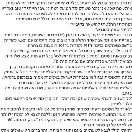
"תבינו, כחבר קיבוץ לא ידעתי בכלל שהאפשרות הזו קיימת. זה לא עניין
אותי. מה שכן, אני זוכר משחק נגד הפועל רמת גן שבו הייתי די טוב ואחריו
באו אלי מההנהלה שלהם ורצו להחתים אותי לשלוש שנים תמורת דירה.
העניין כבר היה כמעט סגור, אבל ברגע האחרון בגלל לחץ משפחתי
וקהילתי החלטתי להישאר בקיבוץ".
"הייתי שורץ במגרש"
כוכב נוסף שצמח בקיבוץ הוא חנן קרן (72) מרמת השופט, המתגורר כיום
בקריית אונו ונחשב לאחד הקלעים הטובים בכל הזמנים עם 4,321 נקודות
ב־267 משחקים בליגה ו־911 נקודות ב־101 הופעות בנבחרת.
"כבר כילד הייתי שורץ במגרש", הוא מגדיר את ילדותם של קיבוצניקים
רבים באותן שנים. "מגיל 6 הלכתי לזרוק לסל בכל רגע פנוי. אבא שלי היה
מביא לי למגרש סנדוויצ'ים עם גבינה וזיתים".
כמו כוכבי כדורסל קיבוציים לא מעטים אחרים באותה תקופה, גם קרן
העדיף את הכדורסל על פני שירות קרבי בצבא לאחר שכבר בגיל 16 שיחק
בליגה הלאומית ובגיל 18 בנבחרת ישראל באליפות אסיה בבנגקוק ב־1970,
שם היה שותף בזכייה במדליית הכסף. בהמשך ייצג את הנבחרת
באליפויות אירופה ובאליפות אסיה נוספת בטהרן, שם היה שותף לזכייה
בזהב.
"כל השנים ידעתי שאהיה שחקן כדורסל". חנן קרן מול זאביק רייס,צילום:
וולטר ליפמן
"לאורך כל השנים ידעתי שאהיה שחקן כדורסל. אני לא יודע איך להסביר את
זה, מעין תחושה פנימית חזקה. כשהגיע הזמן ללכת לצבא לא יכולתי לוותר
על המשחק, התגייסתי כספורטאי מצטיין לתפקיד מד"סניק במחנה 80
ושילמתי על כך מחיר חברתי.
"הייתי הולך לצבא לשעתיים ביום וחוזר הביתה, והחברים היו שואלים אותי