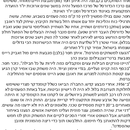
אחד השחקנים בקבוצה היה איתן חפר (86) מגבעת חיים מאוחד, ששימש
גם כרכז הכדורסל של מרכז הפועל והיה במשך שנים ארוכות יו"ר הוועדה
המקצועית באיגוד הכדורסל וסגן יו"ר האיגוד.
חפר, שגם בגילו ממשיך לרוץ 10 ק"מ כמה פעמים בשבוע, שוחה, עושה
תרגילי כוח והליכות יחד עם אשתו רחל בשדות הקיבוץ, שיחק לצד ראובן
שפע (שחקן כדורמים ושחיין, אחיו של השחיין האולימפי גרשון שפע ואביו
של כדורסלן העבר דורון שפע), נחום מנבר (שהיה הבעלים של הפועל חולון
ולימים הורשע בסיוע לאיראן לאחר שמכר לה נשק וישב שנים ארוכות
בכלא), אורי שטרן ז"ל שלדעת רבים היה אחד הכישרונות הכי גדולים
שצמחו בישראל, אמיר קרן ז"ל ואחרים.
"הגענו למשחקים מהרפת". איתן חפר (בלבן) מגבעת חיים מול זאביק רייס
מגבעת ברנר־נען,צילום: גבעון כהן
"היינו פורקים חבילות עצים ומקבלים כמה לירות על כל חבילה", נזכר חפר.
"בכסף הזה קנינו נעליים, בגדי אימון וציוד. היה משחק שבו אמיר קרן הגיע
עם קטפת הכותנה למגרש, את ראובן שפע היינו אוספים ישר מהחליבה
ברפת.
"ב־1956, אחרי מבצע קדש, החבר'ה הביאו כשלל קומנדקר מצרי ששימש
לחלוקת תערובת בלול. לא היה לו רישיון וביטוח, אבל באחת הפעמים לא
היה לנו רכב לנסוע למשחק בירושלים, אז לקחנו את הקומנדקר. זו היתה
נסיעה של ארבע שעות ונתקענו ליד קריית ענבים. החוק היה אז שאם
מאחרים ב־20 דקות מפסידים טכני, פלאפונים לא היו ולא ידענו מה עושים.
"דני ארז, שהיה המאמן, עצר מונית ועלינו חמישה אנשים. הגענו באיחור
למגרש, אבל השופט אורי זמרי הסכים לקיים את המשחק ונתן לנו חמש
דקות להתארגן בלי חימום. התלבשנו תוך כדי ריצה מהמונית ומובן
שהפסדנו".