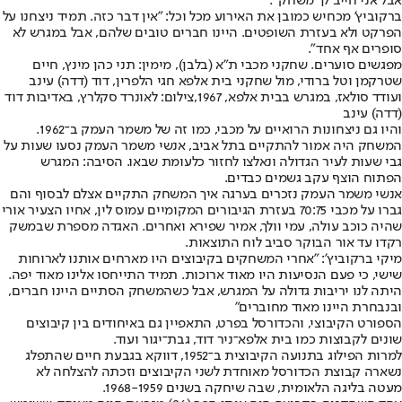
אבל אני חייב לך משחק'".
ברקוביץ' מכחיש כמובן את האירוע מכל וכל: "אין דבר כזה. תמיד ניצחנו על
הפרקט ולא בעזרת השופטים. היינו חברים טובים שלהם, אבל במגרש לא
סופרים אף אחד".
מפגשים סוערים. שחקני מכבי ת"א (בלבן), מימין: תני כהן מינץ, חיים
שטרקמן וטל ברודי, מול שחקני בית אלפא חגי הלפרין, דוד (דדה) עינב
ועודד סולאז, במגרש בבית אלפא, 1967,צילום: לאונרד סקלרץ, באדיבות דוד
(דדה) עינב
והיו גם ניצחונות הרואיים על מכבי, כמו זה של משמר העמק ב־1962.
המשחק היה אמור להתקיים בתל אביב, אנשי משמר העמק נסעו שעות על
גבי שעות לעיר הגדולה ונאלצו לחזור כלעומת שבאו. הסיבה: המגרש
הפתוח הוצף עקב גשמים כבדים.
אנשי משמר העמק נזכרים בערגה איך המשחק התקיים אצלם לבסוף והם
גברו על מכבי 70:75 בעזרת הגיבורים המקומיים עמוס לין, אחיו הצעיר אורי
שהיה כוכב עולה, עמי וולך, אמיר שפירא ואחרים. האגדה מספרת שבמשק
רקדו עד אור הבוקר סביב לוח התוצאות.
מיקי ברקוביץ': "אחרי המשחקים בקיבוצים היו מארחים אותנו לארוחות
שישי, כי פעם הנסיעות היו מאוד ארוכות. תמיד התייחסו אלינו מאוד יפה.
היתה לנו יריבות גדולה על המגרש, אבל כשהמשחק הסתיים היינו חברים,
ובנבחרת היינו מאוד מחוברים"
הספורט הקיבוצי, והכדורסל בפרט, התאפיין גם באיחודים בין קיבוצים
שונים לקבוצות כמו בית אלפא־ניר דוד, גבת־יגור ועוד.
למרות הפילוג בתנועה הקיבוצית ב־1952, דווקא בגבעת חיים שהתפלג
נשארה קבוצת הכדורסל מאוחדת לשני הקיבוצים וזכתה להצלחה לא
מעטה בליגה הלאומית, שבה שיחקה בשנים 1968-1959.