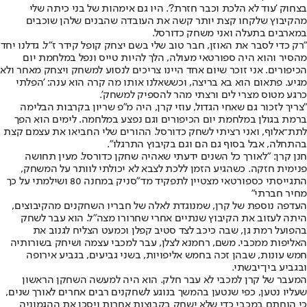
בצחוק 'עוד לא הלכת וכבר חזרת?'. היו גם אימהות של בני כיתה שלי
מהקיבוץ שלקחו קצת יותר קשה את העובדה שהבנים שלהן שוכבים
במארבים בתעלה ואני משחק כדורסל.
"רק כדי לסבר את האוזן, חבר טוב שלי בשם יצחק קופל קידר ז"ל. גדלנו יחד
מהסיר והוא היה ספורטאי מעולה, הלך להיות טייס ונפל במלחמת יום
הכיפורים. אני זוכר שיום אחד היינו צריכים לנסוע למשחק ויצחק מאחר ולא
מגיע. פתאום הוא בא בריצה, וכששאלנו אותו מה קרה הוא ענה: 'הפלתי
כרגע מטוס מצרי לים ורצתי מהר להספיק למשחק'.
"צריך לזכור גם שאחי הגדול, עוזי קרן, היה מ"פ שריון בקרבות הבלימה
ברמת בגולן במלחמת יום הכיפורים וגם נפצע במלחמה. לימים הוא הפך
לתת־אלוף, ואני רציתי לשחק כדורסל. ההורים שלי החביאו את עצמם קצת
בהתחלה, אבל בסוף גם הם וגם בקיבוץ התרגלו".
חנן קרן: "לאורך כל השנים ידעתי שאהיה שחקן כדורסל. מעין תחושה
פנימית חזקה. כשהגיע הזמן ללכת לצבא לא יכולתי לוותר על המשחק,
התגייסתי כספורטאי מצטיין לתפקיד מד"סניק במחנה 80 ושילמתי על כך
מחיר חברתי"
העדפה נוספת של קרן, שמנוגדת לאלה של חבריו השחקנים מהקיבוצים,
היתה לעזוב את הקיבוץ שנתיים אחרי שחרורו מצה"ל. הוא עבר לשחק
בהפועל רמת גן, שבה כיכב לצד סטיב קפלן וכמעט הצליח לגנוב את
האליפות ממכבי. משם, רחמנא לצלן, עבר למכבי עצמה ושיחק בשורותיה
חמש עונות, שבהן זכה בחמש אליפויות, בשני גביעים, בגביע אירופה
ובגביע בין־יבשתי.
המעבר של קרן למכבי לא עבר חלק. הוא היה למעשה השחקן הראשון
שעליו נטען, כפי שנטען בהמשך בנוגע לשחקנים רבים אחרים לאורך שנים,
כי הוחתם במכבי כדי שלא ישחק בקבוצות אחרות ויסכן את ההגמוניה