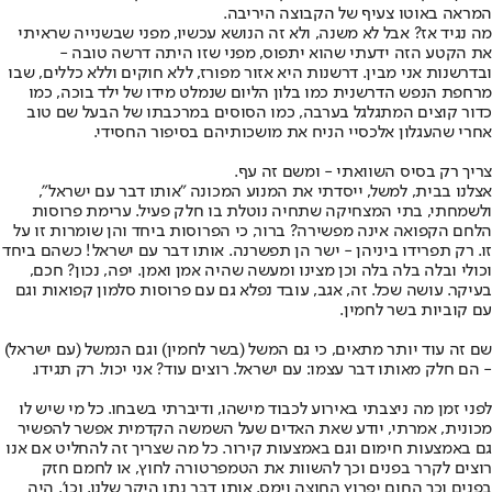
המראה באוטו צעיף של הקבוצה היריבה.
מה נגיד אז? אבל לא משנה, ולא זה הנושא עכשיו, מפני שבשנייה שראיתי
את הקטע הזה ידעתי שהוא יתפוס, מפני שזו היתה דרשה טובה -
ובדרשנות אני מבין. דרשנות היא אזור מפורז, ללא חוקים וללא כללים, שבו
מרחפת הנפש הדרשנית כמו בלון הליום שנמלט מידו של ילד בוכה, כמו
כדור קוצים המתגלגל בערבה, כמו הסוסים במרכבתו של הבעל שם טוב
אחרי שהעגלון אלכסיי הניח את מושכותיהם בסיפור החסידי.
צריך רק בסיס השוואתי - ומשם זה עף.
אצלנו בבית, למשל, ייסדתי את המנוע המכונה "אותו דבר עם ישראל",
ולשמחתי, בתי המצחיקה שתחיה נוטלת בו חלק פעיל. ערימת פרוסות
הלחם הקפואה אינה מפשירה? ברור, כי הפרוסות ביחד והן שומרות זו על
זו. רק תפרידו ביניהן - ישר הן תפשרנה. אותו דבר עם ישראל! כשהם ביחד
וכולי ובלה בלה בלה וכן מצינו ומעשה שהיה אמן ואמן. יפה, נכון? חכם,
בעיקר. עושה שכל. זה, אגב, עובד נפלא גם עם פרוסות סלמון קפואות וגם
עם קוביות בשר לחמין.
שם זה עוד יותר מתאים, כי גם המשל (בשר לחמין) וגם הנמשל (עם ישראל)
- הם חלק מאותו דבר עצמו: עם ישראל. רוצים עוד? אני יכול. רק תגידו.
לפני זמן מה ניצבתי באירוע לכבוד מישהו, ודיברתי בשבחו. כל מי שיש לו
מכונית, אמרתי, יודע שאת האדים שעל השמשה הקדמית אפשר להפשיר
גם באמצעות חימום וגם באמצעות קירור. כל מה שצריך זה להחליט אם אנו
רוצים לקרר בפנים וכך להשוות את הטמפרטורה לחוץ, או לחמם חזק
בפנים וכך החום יפרוץ החוצה וימס. אותו דבר נתן היקר שלנו, וכו'. היה