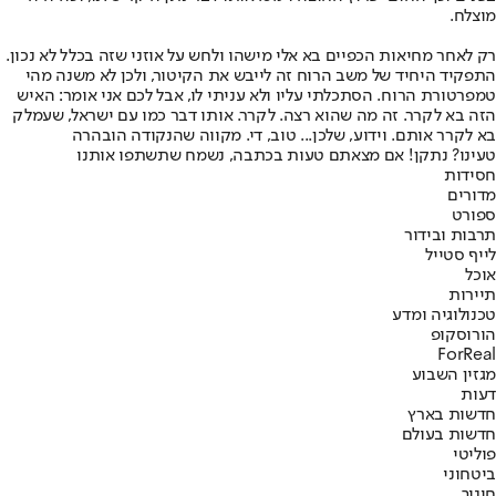
מוצלח.
רק לאחר מחיאות הכפיים בא אלי מישהו ולחש על אוזני שזה בכלל לא נכון.
התפקיד היחיד של משב הרוח זה לייבש את הקיטור, ולכן לא משנה מהי
טמפרטורת הרוח. הסתכלתי עליו ולא עניתי לו, אבל לכם אני אומר: האיש
הזה בא לקרר. זה מה שהוא רצה. לקרר. אותו דבר כמו עם ישראל, שעמלק
בא לקרר אותם. וידוע, שלכן... טוב, די. מקווה שהנקודה הובהרה
טעינו? נתקן! אם מצאתם טעות בכתבה, נשמח שתשתפו אותנו
חסידות
מדורים
ספורט
תרבות ובידור
לייף סטייל
אוכל
תיירות
טכנולוגיה ומדע
הורוסקופ
ForReal
מגזין השבוע
דעות
חדשות בארץ
חדשות בעולם
פוליטי
ביטחוני
חינוך