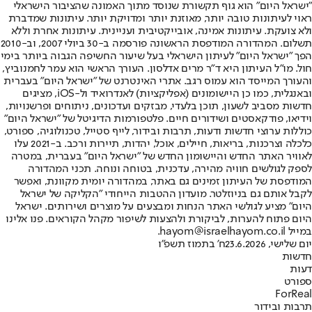
"ישראל היום" הוא גוף תקשורת שנוסד מתוך האמונה שהציבור הישראלי
ראוי לעיתונות טובה יותר, מאוזנת יותר ומדויקת יותר. עיתונות שמדברת
ולא צועקת. עיתונות אמינה, אובייקטיבית ועניינית. עיתונות אחרת וללא
תשלום. המהדורה המודפסת הראשונה פורסמה ב-30 ביולי 2007, וב-2010
הפך "ישראל היום" לעיתון הישראלי בעל שיעור החשיפה הגבוה ביותר בימי
חול. מו"ל העיתון היא ד"ר מרים אדלסון. העורך הראשי הוא עמר לחמנוביץ,
והעורך המייסד הוא עמוס רגב. אתרי האינטרנט של "ישראל היום" בעברית
ובאנגלית, כמו כן היישומונים (אפליקציות) לאנדרואיד ול-iOS, מציגים
חדשות מסביב לשעון, תוכן בלעדי, מבזקים ועדכונים, ניתוחים ופרשנויות,
וידיאו, פודקאסטים ושידורים חיים. פלטפורמות הדיגיטל של "ישראל היום"
כוללות ערוצי חדשות ודעות, תרבות ובידור, לייף סטייל, טכנולוגיה, ספורט,
כלכלה וצרכנות, בריאות, חיילים, אוכל, יהדות, תיירות ורכב. ב-2021 עלו
לאוויר האתר החדש והיישומון החדש של "ישראל היום" בעברית, במטרה
לספק לגולשים חוויה מהירה, עדכנית, בטוחה ונוחה. תכני המהדורה
המודפסת של העיתון זמינים גם באתר, במהדורה יומית מקוונת, ואפשר
לקבל אותם גם בניוזלטר. מועדון ההטבות הייחודי "הקליקה של ישראל
היום" מציע לגולשי האתר הנחות ומבצעים על מוצרים ושירותים. ישראל
היום פתוח להערות, לביקורת ולהצעות לשיפור מקהל הקוראים. פנו אלינו
במייל hayom@israelhayom.co.il.
יום שלישי, 23.6.2026
ח' בתמוז תשפ"ו
חדשות
דעות
ספורט
ForReal
תרבות ובידור