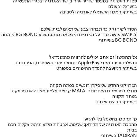
פסגת האנרגיה במעמד שגריר ארה"ב, שר האנרגיה ובכירי התעשייה
בישראל ובעולם
בשיתוף המכון הישראלי לאנרגיה ולסביבה
הסוד לקיר נקי: כך תבחרו צבע שמתאים לבית שלכם
מומחה BG BOND עושה סדר על המדפים ומציג את מותג הצבע SIMPLY
בשיתוף BG BOND
אל תחמיצו! גם אתם יכולים להרוויח מהמונדיאל
יחסי הימור משופרים, הפקדות ב-Apple Pay ותשלום זכיות מיידי
בשיתוף המועצה להסדר ההימורים בספורט
הפרויקט החדש שמסקרן רוכשים בפתח תקווה
קבוצת אלמוג מציגה את פרויקט MALA: מגדלי הפרימיום האחרונים
בפתח תקווה
בשיתוף קבוצת אלמוג
כך תחסכו בחשמל בלי להזיע
מהפכת האנרגיה של תדיראן: שליטה, אבטחת מידע וניהול אקלים חכם
בבית
בשיתוף TADIRAN