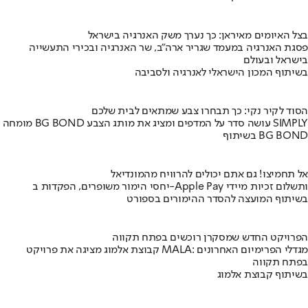
בצל האיומים מאיראן: כך נערך משק האנרגיה בישראל
פסגת האנרגיה במעמד שגריר ארה"ב, שר האנרגיה ובכירי התעשייה
בישראל ובעולם
בשיתוף המכון הישראלי לאנרגיה ולסביבה
הסוד לקיר נקי: כך תבחרו צבע שמתאים לבית שלכם
מומחה BG BOND עושה סדר על המדפים ומציג את מותג הצבע SIMPLY
בשיתוף BG BOND
אל תחמיצו! גם אתם יכולים להרוויח מהמונדיאל
יחסי הימור משופרים, הפקדות ב-Apple Pay ותשלום זכיות מיידי
בשיתוף המועצה להסדר ההימורים בספורט
הפרויקט החדש שמסקרן רוכשים בפתח תקווה
קבוצת אלמוג מציגה את פרויקט MALA: מגדלי הפרימיום האחרונים
בפתח תקווה
בשיתוף קבוצת אלמוג