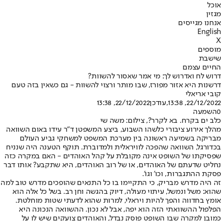
אוכל
מגזין
אנחנו מגייסים
English
X
מוספים
שישבת
החיים עצמם
דרוש לח ואדרוש לך: מי אמר שאסור להשוות?
דרשנות היא אזור מפורז, שבו מותר ורצוי להשוות - גם כשאין בזה טעם
קובי אריאלי
22/12/2022, 13:38
,עודכן
22/12/2022, 13:38
0
השמעה
כלב ים בקרח. בא לקרר?, צילום: משה שי
מהלך אירוע ציבורי כלשהו השבוע, ביצע המשפטן ד"ר עידו באום השוואה
מבריקה בשמיעה ראשונה בין מערכת המשפט למשחקי גביע העולם
בכדורגל, השוואה שהפכה לוויראלית ולמדוברת. תוקף הטענה היה שנניח
שפסיקתו של השופט אינה מקובלת על קהל האוהדים - האם במקרה כזה
נחליט שדעתם של האוהדים, או של רוב האוהדים, היא שתקבע? אותו דבר
פסקת ההתגברות, וכו' וגו'.
זה היה מדרש מבריק, כי התקיימו בו כל התנאים שהופכים מדרש טוב למה
שהוא: משל ונמשל, עיתוי מעולה, דיוק בהגשה וחן רב. בשל כל אלה הוא
אומץ בחדווה והפך להיות ויראלי, למרות שהוא לדעתי שטות מוחלטת.
הפלפול ההשוואתי הזה הוא יפה, אבל לא נכון. ההשוואה הנכונה היא
כמובן למקרה שבו השופט פוסק נבדל, והאוהדים צועקים שיש לו על