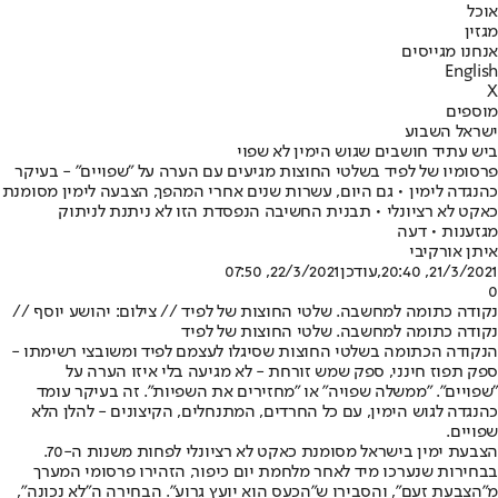
אוכל
מגזין
אנחנו מגייסים
English
X
מוספים
ישראל השבוע
ביש עתיד חושבים שגוש הימין לא שפוי
פרסומיו של לפיד בשלטי החוצות מגיעים עם הערה על "שפויים" - בעיקר
כהנגדה לימין • גם היום, עשרות שנים אחרי המהפך, הצבעה לימין מסומנת
כאקט לא רציונלי • תבנית החשיבה הנפסדת הזו לא ניתנת לניתוק
מגזענות • דעה
איתן אורקיבי
21/3/2021, 20:40
,עודכן
22/3/2021, 07:50
0
נקודה כתומה למחשבה. שלטי החוצות של לפיד // צילום: יהושע יוסף //
נקודה כתומה למחשבה. שלטי החוצות של לפיד
הנקודה הכתומה בשלטי החוצות שסיגלו לעצמם לפיד ומשובצי רשימתו -
ספק תפוז חינני, ספק שמש זורחת - לא מגיעה בלי איזו הערה על
"שפויים". "ממשלה שפויה" או "מחזירים את השפיות". זה בעיקר עומד
כהנגדה לגוש הימין, עם כל החרדים, המתנחלים, הקיצונים - להלן הלא
שפויים.
הצבעת ימין בישראל מסומנת כאקט לא רציונלי לפחות משנות ה-70.
בבחירות שנערכו מיד לאחר מלחמת יום כיפור, הזהירו פרסומי המערך
מ"הצבעת זעם", והסבירו ש"הכעס הוא יועץ גרוע". הבחירה ה"לא נכונה",