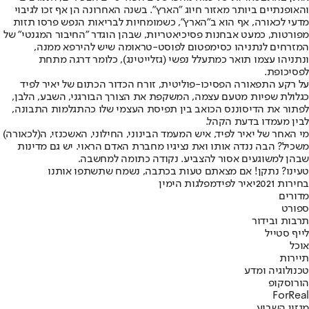
והאופנתיים ביותר מאזור חיוג "הארץ". בשנה האחרונה הן אף זכו לגיבוי
מדעי לכאורה, אף הוא ב"הארץ", כשמומחיות לבריאות הנפש פרסו תזות
מפורטות, כמעט אבחנות פסיכיאטריות, שבהן הוגדר "החיבור המגנטי" של
המזרחים לנתניהו כסימפטום לפוסט-טראומה שיש להירפא ממנה,
ונתניהו עצמו תואר כמתעלל נפשי (גזלייטינג), כלומר דרגה מתחת
לפסיכופת.
על רקע התפאורה הפסיכו-פוליטית, זורח הכדור הכתום של יאיר לפיד
כגלולת שפיות מטעם עצמה, המשקפת את הצורך הבורגני, השבע, הלבן,
לפתור את הדיסוננס הכואב בין תפיסת העצמי שלו כהתגלמות התבונה,
לבין מעמדו בדעת הקהל.
מי האחר של יאיר לפיד, איש המעמד הבינוני, החילוני, האשכנזי, ה(לכאורה)
משכיל? הבה ננדה אותו ואת נציגיו מחברת האדם הראוי. יש גם מדינות
שבהן למשוגעים אסור להצביע. נקודה כתומה למחשבה.
טעינו? נתקן! אם מצאתם טעות בכתבה, נשמח שתשתפו אותנו
בחירות 2021
יאיר לפיד
מפלגות הימין
מדורים
ספורט
תרבות ובידור
לייף סטייל
אוכל
תיירות
טכנולוגיה ומדע
הורוסקופ
ForReal
מגזין השבוע