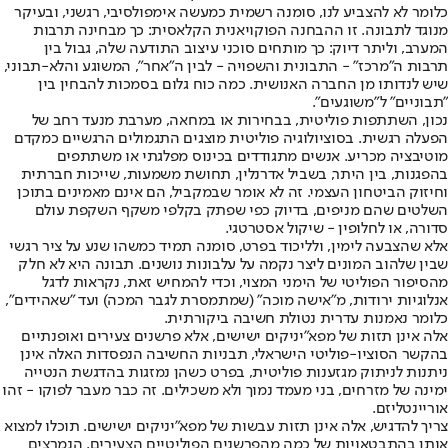
כלומר לא להצביע לנו, סומנה רשמית כמעשה אימפולסיבי, רגשני, ובעיקר
מנוגד לתבונה. זו ההבחנה הפוקויאנית הקלאסית: כך מבחינה תרבות
המערב, וליתר דיוק: כך מותחים סוכני עיצוב התודעה שלה, גבול בין
תרבות ה"מרכז" - התבונית והשפויה - לבין ה"אחר", המשוגע והלא-תבוני,
שיש לנדותו מן החברה האנושית. כמה כוח גלום בסמכות להבחין בין
"תבוניים" ל"משוגעים".
נכון, השתתפות פוליטית, בבחירות או במחאה, מערבת מנעד רחב של
הפעלה רגשית. בסוציולוגיה פוליטית מוצגים התגמולים הרגשיים כמקדם
מוטיבציה מכריע. אנשים מתגודדים בכינוס מפלגתי או משתתפים
בהפגנות, בין היתר, בשביל אדרנלין, תחושת משמעות, שייכות חברתית
וחיזוק הביטחון העצמי. זה לא אומר שבמקביל, הם אינם מאמינים בתוכן
השלטים שהם מניפים, בדיוק כפי שפתק בקלפי משקף השקפת עולם
סדורה, או לחלופין - שיקול אסטרטגי.
אלא שהצבעה לימין, ולליכוד בפרט, סומנה תמיד כמשהו שנע על ציר רגשי
שבין שלהוב המונים ליצר נקמה על עלבונות נושנים. תבונה היא לא חלק
מהסיפור הפוליטי של הימני המצוי, וכדי להמחיש זאת, נקראות לדגל
אנלוגיות ירודות, מ"אישה מוכה" (שמתמסרת לגבר המכה) ועד "שאהידים",
כלומר נאמנות עדרית נטולת חשיבה ביקורתית.
אלה אינן תזות של מפא"יניקים ישישים, אלא פרשנים צעירים ואופנתיים
בהקשר הסוציו-פוליטי הישראלי, תבניות החשיבה הנפסדות האלה אינן
ניתנות לניתוק מגזענות פוליטית, בפרט כשהן נמזגות בהדגשת הנטייה
ימינה של מזרחים, בני מעמד נמוך ולא משכילים. זה כבר מעבר לפוקו - זהו
אוריינטליזם.
צריך להדגיש, אלה אינן תזות עבשות של מפא"יניקים ישישים. תוכלו למצוא
אותן בהתבטאויות של כמה מהפרשנים הפוליטיים הצעירים, הנמרצים