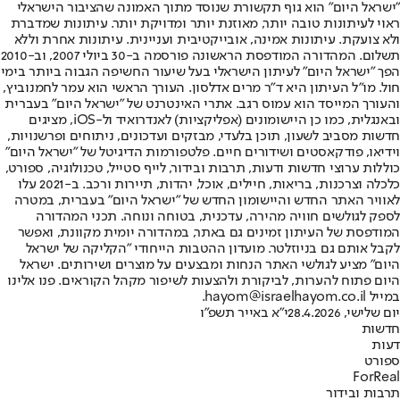
"ישראל היום" הוא גוף תקשורת שנוסד מתוך האמונה שהציבור הישראלי
ראוי לעיתונות טובה יותר, מאוזנת יותר ומדויקת יותר. עיתונות שמדברת
ולא צועקת. עיתונות אמינה, אובייקטיבית ועניינית. עיתונות אחרת וללא
תשלום. המהדורה המודפסת הראשונה פורסמה ב-30 ביולי 2007, וב-2010
הפך "ישראל היום" לעיתון הישראלי בעל שיעור החשיפה הגבוה ביותר בימי
חול. מו"ל העיתון היא ד"ר מרים אדלסון. העורך הראשי הוא עמר לחמנוביץ,
והעורך המייסד הוא עמוס רגב. אתרי האינטרנט של "ישראל היום" בעברית
ובאנגלית, כמו כן היישומונים (אפליקציות) לאנדרואיד ול-iOS, מציגים
חדשות מסביב לשעון, תוכן בלעדי, מבזקים ועדכונים, ניתוחים ופרשנויות,
וידיאו, פודקאסטים ושידורים חיים. פלטפורמות הדיגיטל של "ישראל היום"
כוללות ערוצי חדשות ודעות, תרבות ובידור, לייף סטייל, טכנולוגיה, ספורט,
כלכלה וצרכנות, בריאות, חיילים, אוכל, יהדות, תיירות ורכב. ב-2021 עלו
לאוויר האתר החדש והיישומון החדש של "ישראל היום" בעברית, במטרה
לספק לגולשים חוויה מהירה, עדכנית, בטוחה ונוחה. תכני המהדורה
המודפסת של העיתון זמינים גם באתר, במהדורה יומית מקוונת, ואפשר
לקבל אותם גם בניוזלטר. מועדון ההטבות הייחודי "הקליקה של ישראל
היום" מציע לגולשי האתר הנחות ומבצעים על מוצרים ושירותים. ישראל
היום פתוח להערות, לביקורת ולהצעות לשיפור מקהל הקוראים. פנו אלינו
במייל hayom@israelhayom.co.il.
יום שלישי, 28.4.2026
י"א באייר תשפ"ו
חדשות
דעות
ספורט
ForReal
תרבות ובידור