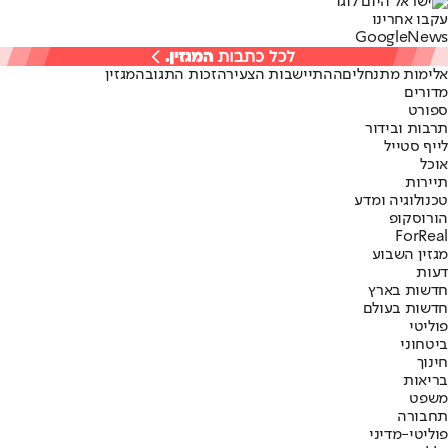
עקבו אחרינו
G
o
o
g
l
e
News
אלימות מתנחלים
ההתיישבות הצעירה
זכות התגובה
מגזין
מדורים
ספורט
תרבות ובידור
לייף סטייל
אוכל
תיירות
טכנולוגיה ומדע
הורוסקופ
ForReal
מגזין השבוע
דעות
חדשות בארץ
חדשות בעולם
פוליטי
ביטחוני
חינוך
בריאות
משפט
תחבורה
פוליטי-מדיני