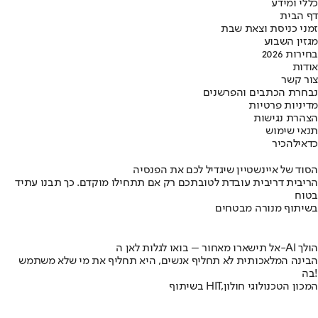
כללי ומידע
דף הבית
זמני כניסת וצאת שבת
מגזין השבוע
בחירות 2026
אודות
צור קשר
נבחרת הכתבים והפרשנים
מדיניות פרטיות
הצהרת נגישות
תנאי שימוש
כדאי
להכיר
הסוד של איינשטיין שיגדיל לכם את הפנסיה
הריבית דריבית עובדת לטובתכם רק אם תתחילו מוקדם. כך תבנו עתיד
בטוח
בשיתוף מנורה מבטחים
אל תישארו מאחור – בואו לגלות לאן ה-AI הולך
הבינה המלאכותית לא תחליף אנשים, היא תחליף את מי שלא משתמש
בה!
בשיתוף HIT,המכון הטכנולוגי חולון