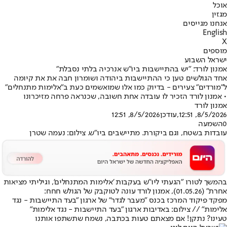
אוכל
מגזין
אנחנו מגייסים
English
X
מוספים
ישראל השבוע
אמנון לורד: "יש בהתיישבות ביו"ש אנרכיה בלתי נסבלת"
אחד הגולשים טען כי ההתיישבות ביהודה ושומרון חבה את את קיומה
ל"מורדים" צעירים - בדיוק כמו אלו שמואשמים כעת ב"אלימות מתנחלים"
• אמנון לורד הזכיר לו עובדה אחת חשובה, שכנראה פרחה מזיכרונו
אמנון לורד
8/5/2026, 12:51
,עודכן
8/5/2026, 12:51
0
השמעה
עובדות בשטח, וגם ביקורת. מתיישבים ביו"ש. צילום: נעמה שטרן
בהמשך לטורו "
הגעתי ליו"ש בעקבות 'אלימות המתנחלים', וגיליתי מציאות
אחרת
" (01.05.26), אמנון לורד עונה לטוקבק של הגולש חחח:
מפקד פיקוד המרכז בכנס "מעבר לגדר" של ארגון "בעד התיישבות - נגד
אלימות" // צילום: באדיבות ארגון "בעד התיישבות - נגד אלימות"
טעינו? נתקן! אם מצאתם טעות בכתבה, נשמח שתשתפו אותנו