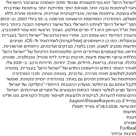
"ישראל היום" הוא גוף תקשורת שנוסד מתוך האמונה שהציבור הישראלי
ראוי לעיתונות טובה יותר, מאוזנת יותר ומדויקת יותר. עיתונות שמדברת
ולא צועקת. עיתונות אמינה, אובייקטיבית ועניינית. עיתונות אחרת וללא
תשלום. המהדורה המודפסת הראשונה פורסמה ב-30 ביולי 2007, וב-2010
הפך "ישראל היום" לעיתון הישראלי בעל שיעור החשיפה הגבוה ביותר בימי
חול. מו"ל העיתון היא ד"ר מרים אדלסון. העורך הראשי הוא עמר לחמנוביץ,
והעורך המייסד הוא עמוס רגב. אתרי האינטרנט של "ישראל היום" בעברית
ובאנגלית, כמו כן היישומונים (אפליקציות) לאנדרואיד ול-iOS, מציגים
חדשות מסביב לשעון, תוכן בלעדי, מבזקים ועדכונים, ניתוחים ופרשנויות,
וידיאו, פודקאסטים ושידורים חיים. פלטפורמות הדיגיטל של "ישראל היום"
כוללות ערוצי חדשות ודעות, תרבות ובידור, לייף סטייל, טכנולוגיה, ספורט,
כלכלה וצרכנות, בריאות, חיילים, אוכל, יהדות, תיירות ורכב. ב-2021 עלו
לאוויר האתר החדש והיישומון החדש של "ישראל היום" בעברית, במטרה
לספק לגולשים חוויה מהירה, עדכנית, בטוחה ונוחה. תכני המהדורה
המודפסת של העיתון זמינים גם באתר, במהדורה יומית מקוונת, ואפשר
לקבל אותם גם בניוזלטר. מועדון ההטבות הייחודי "הקליקה של ישראל
היום" מציע לגולשי האתר הנחות ומבצעים על מוצרים ושירותים. ישראל
היום פתוח להערות, לביקורת ולהצעות לשיפור מקהל הקוראים. פנו אלינו
במייל hayom@israelhayom.co.il.
יום שישי, 8.5.2026
כ"א באייר תשפ"ו
חדשות
דעות
ספורט
ForReal
תרבות ובידור