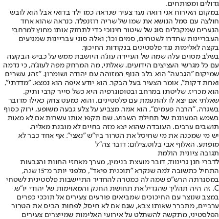
גדולים ומפותחים.
במקום האירוח אני רואה נער צעיר שנראה כמו ילד בדואי אבל הוא לובש
חולצה עם סמל הנושא את שמו של שריה רוזנפלד. כנראה שהוא אחד
הנערים שמקבלים סוג של שיטור חינוכי כדי לתחזק אותו מחוץ למרחבי
העבריינות שחדרו לשטחים, סמים וכו'; ואלה סוגי עבריינות שמגיעים
בקצה לאלימות נגד פלסטינים בנקודות החיכוך.
בשלב מסוים עלה שמה של העיירה עוג'ה היושבת ממש על כביש הבקעה
עם כל מגרשי העציצים הידועים. שאלתי, מה המרחק מפה לעוג'ה, כי נדמה
שמיקום "הגבעה" הוא בלב הנוף המזוהה עם יהודה ושומרון. "זהו, עשרים
ואחת דקות", אומר הצעיר בעל הבקר. הוא יודע איפה הוא נמצא. "מדדתי",
הוא מכריז. שליטתו במרחב ובטופוגרפיה היא כשל סייר קרבי ותיק.
שאלתי אם יצא לו להתעמת עם פלסטינים, והוא כמעט צחק כאילו מדובר
בשגרה. "הרבה פעמים", הוא אמר. מצביע על צלע גבעה משופע, ירוק כסוף
בשמש המעוננת של תחילת השבוע. שם תקפו אותו עשרות אם לא מאות
תושבים ערבים. העובדה שהוא יצא מזה בחיים לא מובנת מאליה.
יש מי שמכנה את מי שחיסל את הטרור ביו"ש "נאצי". אף אחד כבר לא
מופתע. האלוף אבי בלוט,צילום: דובר צה"ל
תגובה ציונית הולמת
לדברי חנן גרינווד, דובר מועצת בנימין, מערך מאחזי החוות והגבעות
התחיל כתשובה למה שנקרא "תוכנית פיאד", מלפני יותר מ־15 שנה,
במסגרתה הרש"פ שמה לה כמטרה להחדיר התיישבות פלסטינית לשטחי
C. זה היה תהליך שהגדיל את תחושת החנק והמאוימות של יהודי יו"ש.
במצב שנוצר עם החיכוכים שמביאים פורעים צעירים אל תוככי כפרים
ערביים, מתברר שאותו צבא, שגם אם לא חיסל, לפחות הביס את הטרור
הפלסטיני, מתקשה להשתלט על אירועי האלימות שמייצרים צעירים