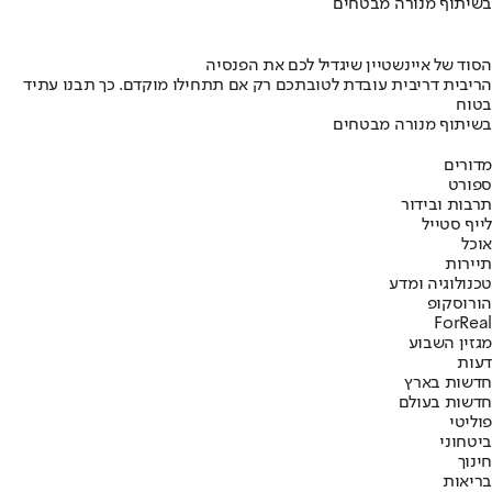
בשיתוף מנורה מבטחים
הסוד של איינשטיין שיגדיל לכם את הפנסיה
הריבית דריבית עובדת לטובתכם רק אם תתחילו מוקדם. כך תבנו עתיד
בטוח
בשיתוף מנורה מבטחים
מדורים
ספורט
תרבות ובידור
לייף סטייל
אוכל
תיירות
טכנולוגיה ומדע
הורוסקופ
ForReal
מגזין השבוע
דעות
חדשות בארץ
חדשות בעולם
פוליטי
ביטחוני
חינוך
בריאות