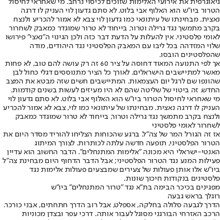
גיאוגרפית את אירועי האלימות שזוכים לכיסוי נרחב. מי שאחראי לחיסול
הטרור ביו"ש הוא האלוף אבי בלוט. לא סתם גדעון לוי העניק לו דרגה
נאצית. מבחינתו של עיתונאי כמו גדעון לוי צבא לא אמור להכריע ולנצח
בקרב מתמשך נגד גרילה וטרור, בייחוד לא טרור שמוגדר כמאבק לשחרור
לאומי פלסטיני. אין להעלות על הדעת דבר כזה ולכן הגינוי ה"נאצי" פירושו
שלוי המזדהה בכל ליבו עם המאבק הפלסטיני נגד היהודים, מודה
שהפלסטינים הובסו.
אך לפי התנועה המאוד דחוסה על ציר 60 זה רק עושה להם טוב, לא פחות
מאשר למתיישבים הישראלים. לאורך כל הציר מתנוססים דגלי כחול לבן
שהונפו שם לרגל יום העצמאות. המתיישבים חשים שזה מבטא את המצב
החדש. זה ביטוי של שליטה שהם לא היו מעיזים לעשות בשנים קודמות.
מי שאחראי לחיסול הטרור ביו"ש הוא האלוף אבי בלוט. לא סתם גדעון לוי
העניק לו דרגה נאצית. מבחינתו של עיתונאי כמו לוי, צבא לא אמור להכריע
ולנצח בקרב מתמשך נגד גרילה וטרור, בייחוד לא טרור שמוגדר כמאבק
לשחרור לאומי פלסטיני
אז זה הגורל המר של צה"ל. ברגע שהכוחות הצליחו להוריד מסדר היום את
הטרור הפלסטיני, תופעה חדשה עלתה לכותרות. לצורך המיתוג
האנטי-ישראלי היא מכונה "אלימות המתנחלים". הדבר החשוב הוא עדיין
פעילות המנע נגד הטרור הפלסטיני; אבל הדבר הדחוף היום מבחינת צה"ל
ביו"ש אלו אותן פעולות של צעירים שמבצעים פעולות אלימות נגד
פלסטינים בנקודות חיכוך שונות.
מפגינים בכיכר הבימה בת״א נגד "טרור המתנחלים" ביו"ש
רוגלך בראש גבעה
הדרך לגבעה סלולה בחלקה, אספלט, אבל רוב הדרך חתחתים, אבני כורכר.
הרכב האזרחי הבורגני מסוגל לעבור אותה. דרכי עפר ובצדן מכוניות