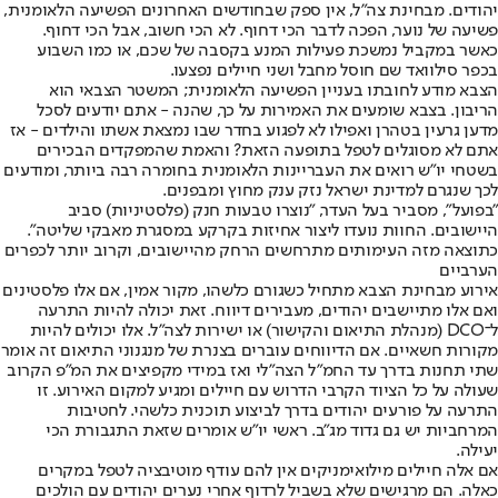
יהודים. מבחינת צה"ל, אין ספק שבחודשים האחרונים הפשיעה הלאומנית,
פשיעה של נוער, הפכה לדבר הכי דחוף. לא הכי חשוב, אבל הכי דחוף.
כאשר במקביל נמשכת פעילות המנע בקסבה של שכם, או כמו השבוע
בכפר סילוואד שם חוסל מחבל ושני חיילים נפצעו.
הצבא מודע לחובתו בעניין הפשיעה הלאומנית; המשטר הצבאי הוא
הריבון. בצבא שומעים את האמירות על כך, שהנה - אתם יודעים לסכל
מדען גרעין בטהרן ואפילו לא לפגוע בחדר שבו נמצאת אשתו והילדים - אז
אתם לא מסוגלים לטפל בתופעה הזאת? והאמת שהמפקדים הבכירים
בשטחי יו"ש רואים את העבריינות הלאומנית בחומרה רבה ביותר, ומודעים
לכך שנגרם למדינת ישראל נזק ענק מחוץ ומבפנים.
"בפועל", מסביר בעל העדר, "נוצרו טבעות חנק (פלסטיניות) סביב
היישובים. החוות נועדו ליצור אחיזות בקרקע במסגרת מאבקי שליטה".
כתוצאה מזה העימותים מתרחשים הרחק מהיישובים, וקרוב יותר לכפרים
הערביים
אירוע מבחינת הצבא מתחיל כשגורם כלשהו, מקור אמין, אם אלו פלסטינים
ואם אלו מתיישבים יהודים, מעבירים דיווח. זאת יכולה להיות התרעה
ל־DCO (מנהלת התיאום והקישור) או ישירות לצה"ל. אלו יכולים להיות
מקורות חשאיים. אם הדיווחים עוברים בצנרת של מנגנוני התיאום זה אומר
שתי תחנות בדרך עד החמ"ל הצה"לי ואז במידי מקפיצים את המ"פ הקרוב
שעולה על כל הציוד הקרבי הדרוש עם חיילים ומגיע למקום האירוע. זו
התרעה על פורעים יהודים בדרך לביצוע תוכנית כלשהי. לחטיבות
המרחביות יש גם גדוד מג"ב. ראשי יו"ש אומרים שזאת התגבורת הכי
יעילה.
אם אלה חיילים מילואימניקים אין להם עודף מוטיבציה לטפל במקרים
כאלה. הם מרגישים שלא בשביל לרדוף אחרי נערים יהודים עם הולכים