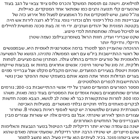
למילואים. וישנה גם תוספת המשקל והכרס פלוס ציוד צבאי על הגב בעוד
שהנערים קלי תנועה ורצים כמו שמתאר אחד המפקדים, כאיילות.
צה"ל טוען, שיש למפקדים את כל האמצעים לפעול מול אירוע כזה של
עבריינות וזה כולל רימוני הלם וכדורי גומי. צה"ל לא רוצה לירות אש חיה
בקטטה המונית של יהודים וערבים. ירי חי זה בעת סכנה מוחשית לחיילים
או לסיכול פעולה שמתפתחת לכדי פיגוע.
שקט שברירי ועדין. חוות הראל בשומרון,צילום: נעמה שטרן
רדיקלי, ורדיקלי יותר
ההוכחה שהעניין הפך למטרד ברמה אסטרטגית לאומית היא, שבמפגשים
של ראשי ההתיישבות ביו"ש עם ראש הממשלה נתניהו, הנושא של הפשיעה
הלאומנית של פורעים יהודים בהחלט עולה. הפתרון שהם מציעים, לפחות
חלקית, זה סוג של שיטור חינוכי. אנשים אחראים בחוות או בגבעות שייקחו
חסות ויטפלו בצעירים המועדים, שהיום מקבלים מקלט אצל עברייני סמים
בערים הגדולות ומחר אתה מוצא אותם במעמקי שטח ההפקר שבין גושי
ההתיישבות לכפרים הפלסטינים.
מספר הפורעים המועדים מוערך על ידי אנשי ההתיישבות בכ-200; גורמים
אחרים שמתמצאים בשטח אומדים את המספרים בעוד כמה מאות, משהו
כמו 500. למרות שהתקשורת כבר לא שמה לב לנושא, הצבא מפנה חדשות
לבקרים מאחזים בלתי חוקיים ובלתי מאושרים. בפעילות האכיפה
השגרתית טוענים שלמשטרה יש קושי לאסוף ראיות בשטחי B. שחרור
עצורים הופך לאירוע שיגרתי. אבל גם בימים אלה יש עשרות עצורים מבין
העבריינים של החודשים האחרונים.
ישנה גם עמדה שהיא יותר רדיקלית לגבי הטיפול בנוער הגבעות והאלימות
שהם מייצרים. יש שיגידו הרבה יותר רדיקלית. שמעתי אותה מאדם שהוא
איש ביטחון מוכר, בכיר, לעיתים הוא עדיין פעיל. הוא נחשב לתומך