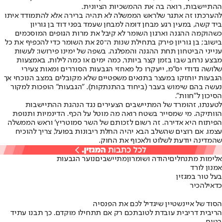
ההתיישבות, רואה בה את ההמשכיות הציונית.
להערכתו זה אתגר שלראש הממשלה לא תהיה ברירה אלא להתמודד איתו
ביד קשה, במעין רגע מבחן דומה למבחן שעמד בפני דוד בן גוריון
כשהוקמה ההגנה וארגון השומר לא קיבל את מרות הגופים המוסכמים
בישוב; בן גוריון פירק בתחילת שנות ה־20 את השומר כדי להכפיף את כל
ענייני הביטחון תחת ההגנה והמפלגה. בשפה של ימינו פירושו: לעשות
מבצע נרחב שבו בזמן קצר ביותר, כמה ימים או כמה לילות, באמצעות
שלושה גדודי יס"מ, ייעקרו כל מאחזי הגבעות הסוררים ומאות צעירי
הגבעות יוחזקו במעצר בתנאים משפטיים שלא מקובלים במצב הנוכחי אך
נעשה בהם שימוש בעבר (ביחוד בהתנתקות). "הגבעות" הופכות למקור
הסיכון ל"
חוות
".
לטענתו, זהו
מרד של המתיישבים הצעירים נגד הנהגת ההתיישבות
הוותיקה
. מי שמסייר בשטח רואה מה מוטל על הכף. הדינמיות ותנופת
הפיתוח היא אדירה. זה רשום לזכותם של השר סמוטריץ' וראש הממשלה
עצמו. אם רוצים שהשלב הבא יהיה החלת ריבונות בפועל, צריך להוכיח
שהמדינה יודעת לשלוט ולאכוף את החוק.
אלימות מתנחלים
יהודה ושומרון
מתיישבים
נוער הגבעות
אמנון לורד
בעל טור במגזין
כדאי
להכיר
הסוד של איינשטיין שיגדיל לכם את הפנסיה
הריבית דריבית עובדת לטובתכם רק אם תתחילו מוקדם. כך תבנו עתיד