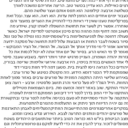
האירוע ורדף אחרי כמה נערים מתפרעים. למרות שלפי עדותו הנערים
רצים כאיילות, הוא עדיין בכושר טוב. הריצה אחריהם נמשכה לאורך
כשלושה ארבעה קילומטר. הוא תפס אותם ועצר שלושה מהם.
כעבור ימים אחדים הוא הוזמן לתת עדות. הוא ראה, הוא עצר, ובכל זאת
בפרקליטות טענו שאין די ראיות כדי להחזיק את הנערים במעצר והם
שוחררו. אפשר רק לשער את תחושת ההשפלה לאותו קצין, שיודע מה
חשוב ומה דחוף ומה מהווה גורם סיכון אסטרטגי למדינת ישראל, כאשר
פעולה דחופה שלו למניעת
אלימות ביו"ש
מסתיימת כמו נפילה של פגז נפל.
סיור בשטח לעבר החוות או הגבעות עלול לתת תחושה של מסקנה ידועה
מראש: אמור לי מי מדריך אותך אל הגבעה, אל הוואדי, אל הציר המבוקש -
ואומר לך מי האיש הרע. בסיור של יום אחד אתה לא יכול לכסות את כל
גזרות יהודה ושומרון. העניין מרגיש יותר ויותר דחוף. בשבוע שעבר, סיפר
לי אחד האנשים בגזרת בנימין, היו ארבעה אירועי אלימות: שריפה בבורין,
יהודים ככל הנראה ניסו להצית בית. מטען דמה ליד חוות גיבורי דוד
שממוקמת ליד הכפר דומא הידוע. וזה מקוטלג כפיגוע של טרור ערבי.
באירוע שלישי היתה התקפה המונית של פורעים ערבים באזור סמוך לאחת
החוות, חייל הגמ"ר לא פעל כראוי והרג תושב פלסטיני. ארבע - רועה צאן
יהודי הותקף, שוב באזור דומה וכמעט מת. ביום העצמאות מטיילים
הותקפו על ידי המון בדרך לכפר דיר דיבוואן הממוקם דרומית לעופרה.
התקפה על יהודי מסתיימת לא פעם בכניסה אלימה לכפר ערבי ובתקשורת
זה גם יהיה הדיווח תוך ניתוק או התעלמות מהגורם להתפרעות.
במקרים אחרים
גורמים מההתיישבות הוותיקה
מצליחים לאבחן התארגנות
של פורעים יהודים ונותנים התרעה לצבא. האירוע נגדע באיבו ונמנע.
מצב הביטחון ביו"ש הוא כנראה הטוב ביותר שהתושבים היהודים בשטח
מסוגלים לזכור. צריך להבין את זה כדי לדעת למקם גם פרופורציונלית וגם