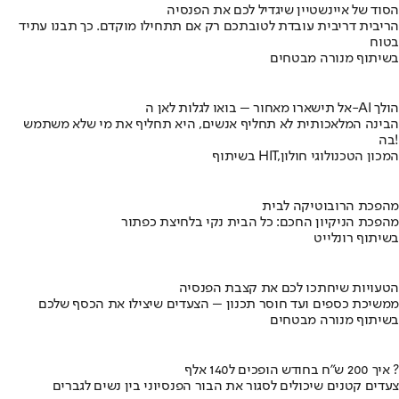
הסוד של איינשטיין שיגדיל לכם את הפנסיה
הריבית דריבית עובדת לטובתכם רק אם תתחילו מוקדם. כך תבנו עתיד
בטוח
בשיתוף מנורה מבטחים
אל תישארו מאחור – בואו לגלות לאן ה-AI הולך
הבינה המלאכותית לא תחליף אנשים, היא תחליף את מי שלא משתמש
בה!
בשיתוף HIT,המכון הטכנולוגי חולון
מהפכת הרובוטיקה לבית
מהפכת הניקיון החכם: כל הבית נקי בלחיצת כפתור
בשיתוף רונלייט
הטעויות שיחתכו לכם את קצבת הפנסיה
ממשיכת כספים ועד חוסר תכנון – הצעדים שיצילו את הכסף שלכם
בשיתוף מנורה מבטחים
איך 200 ש"ח בחודש הופכים ל140 אלף ?
צעדים קטנים שיכולים לסגור את הבור הפנסיוני בין נשים לגברים