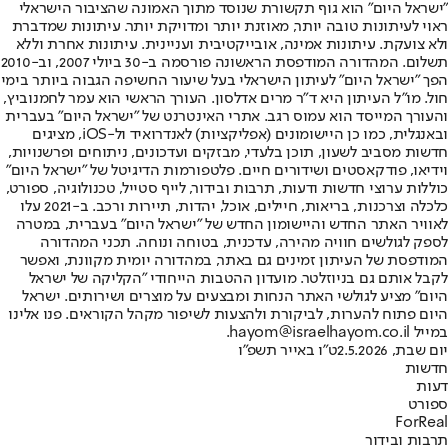
"ישראל היום" הוא גוף תקשורת שנוסד מתוך האמונה שהציבור הישראלי
ראוי לעיתונות טובה יותר, מאוזנת יותר ומדויקת יותר. עיתונות שמדברת
ולא צועקת. עיתונות אמינה, אובייקטיבית ועניינית. עיתונות אחרת וללא
תשלום. המהדורה המודפסת הראשונה פורסמה ב-30 ביולי 2007, וב-2010
הפך "ישראל היום" לעיתון הישראלי בעל שיעור החשיפה הגבוה ביותר בימי
חול. מו"ל העיתון היא ד"ר מרים אדלסון. העורך הראשי הוא עמר לחמנוביץ,
והעורך המייסד הוא עמוס רגב. אתרי האינטרנט של "ישראל היום" בעברית
ובאנגלית, כמו כן היישומונים (אפליקציות) לאנדרואיד ול-iOS, מציגים
חדשות מסביב לשעון, תוכן בלעדי, מבזקים ועדכונים, ניתוחים ופרשנויות,
וידיאו, פודקאסטים ושידורים חיים. פלטפורמות הדיגיטל של "ישראל היום"
כוללות ערוצי חדשות ודעות, תרבות ובידור, לייף סטייל, טכנולוגיה, ספורט,
כלכלה וצרכנות, בריאות, חיילים, אוכל, יהדות, תיירות ורכב. ב-2021 עלו
לאוויר האתר החדש והיישומון החדש של "ישראל היום" בעברית, במטרה
לספק לגולשים חוויה מהירה, עדכנית, בטוחה ונוחה. תכני המהדורה
המודפסת של העיתון זמינים גם באתר, במהדורה יומית מקוונת, ואפשר
לקבל אותם גם בניוזלטר. מועדון ההטבות הייחודי "הקליקה של ישראל
היום" מציע לגולשי האתר הנחות ומבצעים על מוצרים ושירותים. ישראל
היום פתוח להערות, לביקורת ולהצעות לשיפור מקהל הקוראים. פנו אלינו
במייל hayom@israelhayom.co.il.
יום שבת, 2.5.2026
ט"ו באייר תשפ"ו
חדשות
דעות
ספורט
ForReal
תרבות ובידור