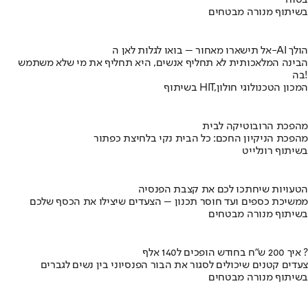
בטוח
בשיתוף מנורה מבטחים
אל תישארו מאחור – בואו לגלות לאן ה-AI הולך
הבינה המלאכותית לא תחליף אנשים, היא תחליף את מי שלא משתמש
בה!
בשיתוף HIT,המכון הטכנולוגי חולון
מהפכת הרובוטיקה לבית
מהפכת הניקיון החכם: כל הבית נקי בלחיצת כפתור
בשיתוף רונלייט
הטעויות שיחתכו לכם את קצבת הפנסיה
ממשיכת כספים ועד חוסר תכנון – הצעדים שיצילו את הכסף שלכם
בשיתוף מנורה מבטחים
איך 200 ש"ח בחודש הופכים ל140 אלף ?
צעדים קטנים שיכולים לסגור את הבור הפנסיוני בין נשים לגברים
בשיתוף מנורה מבטחים