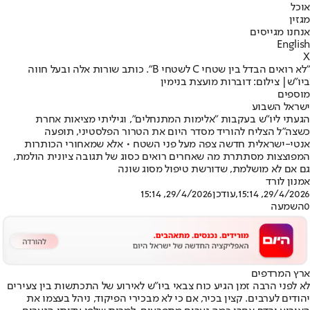
אוכל
מגזין
אנחנו מגייסים
English
X
"לא רואים הבדל בין שטחי C לשטחי B". כותב שורות אלה ובעל חווה
ביו"ש| צילום: דוברות מועצת בנימין
מוספים
ישראל השבוע
הגעתי ליו"ש בעקבות "אלימות המתנחלים", וגיליתי מציאות אחרת
כשצה"ל הצליח להוריד מסדר היום את הטרור הפלסטיני, תופעה
אנטי-ישראלית חדשה צפה מעל פני השטח • אלא שמאחורי הכותרות
המפוצצות מסתתרת מה שאחרים רואים כסוג של תגובה ציונית הולמת,
גם אם לא מושלמת, שדורשת טיפול מסוג שונה
אמנון לורד
29/4/2026, 15:14
,עודכן
29/4/2026, 15:14
0
השמעה
ארץ המרדפים
לא לפני הרבה זמן הגיע כוח צבאי ביו"ש ל
אירוע של התכתשות בין צעירים
יהודים לערבים
. קצין בכיר, אם כי לא מבכירי הפיקוד, ניהל בעצמו את