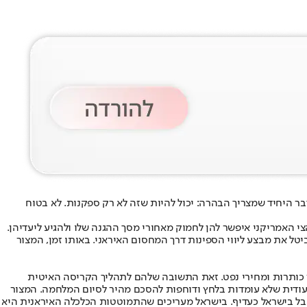
 ארה"ב לאיראן אחרי הפסקת האש. זה דיווח של CNN לפי גורם ביטחוני ישראלי. הדבר היחיד שמצריך הבהרה: יכול להיות שזה לא רק ספקנות. לא בטוח
י האמריקני איפשר להן לחמוק מאחורי מסך ההגנה שלו ולהגיע ליעדיהן.
טל את מבצע ליווי הספינות דרך המחסום האיראני. באותו זמן, המצור
 כותרות ומחירי נפט. זאת התשובה שלהם לתהליך הקריסה האיטית
ודית שלא עומדות בלחץ ודוחפות להסכם מהיר לסיום המלחמה. המצור
קבל בישראל כעדיף. בישראל מעריכים שהתמוטטות הכלכלה האיראנית היא