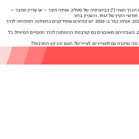
מונה שנים יצא הכרך השני (!) בביוגרפיה של סטלין, אותה חיבר – או עדיין מחבר –
על פי החוזה בין הפריקים של הביוגרפיה ומחברה, הכרך הסופי – ממלחמת העולם השניה ועד מותו של סטלין (1953) היה אמור לצאת כבר בסביבות 2022. אנחנו כבר ב-2026. יש קוראים שמזדקנים בהמתנה המתוחה לכרך
ל אלוהים, כשביניהם משובצים גם קורבנות ההמתנה לכרך המסיים המיוחל. כל
 מה שיקרה גם למאיירים, לציירים? האם זהו קץ התרבות?