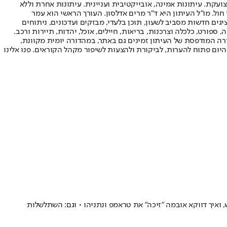
ועקת. עיתונות אמינה, אובייקטיבית ועניינית. עיתונות אחרת וללא
עור החשיפה הגבוה ביותר בימי חול. מו"ל העיתון היא ד"ר מרים אדלסון. העורך הראשי הוא עמר
 והעורך המייסד הוא עמוס רגב. אתרי האינטרנט של "ישראל היום" בעברית ובאנגלית, כמו כן היישומונים (אפליקציות) לאנדרואיד ול-iOS, מציגים חדשות מסביב לשעון, תוכן בלעדי, מבזקים ועדכונים, ניתוחים
, ספורט, כלכלה וצרכנות, בריאות, חיילים, אוכל, יהדות, תיירות ורכב.
דורה המודפסת של העיתון זמינים גם באתר, במהדורה יומית מקוונת,
היום פתוח להערות, לביקורת ולהצעות לשיפור מקהל הקוראים. פנו אלינו
ואיך דווקא אובמה "זיכה" את טראמפ ונתניהו • וגם: השתלשלות