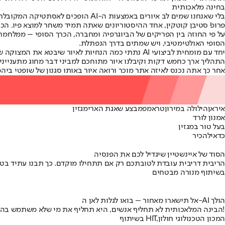
בחינה מלאכותית
בלי שאנחנו שמים לב איורים באמצעות
פרופ' סטיבן קוטקין, אחד ההיסטוריונים שאתה תמיד משחר למוצא פיו. הכרך כיסה תקופה שאין בלתה
הסופי האולטימטיבי, ויש שמתים בדרך הנפתלת.
יחד עם מומחית לביצועי AI נתתי כמה הנחיות לאיור
התהליך ארך כחמש דקות וקיבלנו איור מתוחכם למביני דבר מחוג מתענייני ק
אחר כך אתה נכנס לאיזה אתר מוכר ורואה איור באותו סגנון של שופטי ביהמ
איראן
הילולה במירון
טראמפ
מבצע שאגת הארי
מגזין
אמנון לורד
בעל טור במגזין
כדאי
להכיר
הסוד של איינשטיין שיגדיל לכם את הפנסיה
הריבית דריבית עובדת לטובתכם רק אם תתחילו מוקדם. כך תבנו עתיד בט
בשיתוף מנורה מבטחים
אל תישארו מאחור – בואו לגלות לאן ה-AI הולך
הבינה המלאכותית לא תחליף אנשים, היא תחליף את מי שלא משתמש בה!
בשיתוף HIT,המכון הטכנולוגי חולון