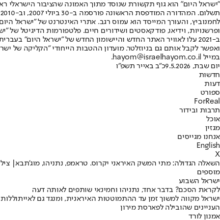
"ישראל היום" הוא גוף תקשורת שנוסד מתוך האמונה שהציבור הישראלי ראוי 
ת
ופרשנויות, וידיאו, פודקאסטים ושידורים חיים. פלטפורמות הדיגיטל של "ישרא
ב-2021 עלו לאוויר האתר החדש והיישומון החדש של "ישראל היום" בע
ואפשר לקבל אותם גם בניוזלטר. מועדון ההטבות הייחודי "הקליקה של ישרא
במייל hayom@israelhayom.co.il.
יום שבת, 9.5.2026
כ"ב באייר תשפ"ו
חדשות
דעות
ספורט
ForReal
תרבות ובידור
אוכל
מגזין
אנחנו מגייסים
English
X
השאלה הגדולה: מתי המשק האיראני יקרוס. טראמפ, נתניהו, מוג'תבא| צילום: רויטרס, Gettyimages, אבי אוחיון / לע
מוספים
ישראל השבוע
לקראת הסכם? בדבר אחד, נתניהו וחמינאי שותפים לאותה דעה
ישראל מקווה למשוך זמן עד ההתמוטטות האיראנית, ומנגד גם לאייתוללות 
העניינים שהובילה לפארסת מירון
אמנון לורד