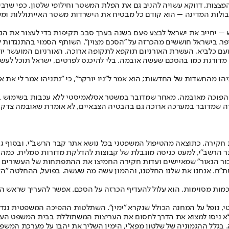
פצצות, דווקא עשויה להניב גם את הפלת המשטר וחילופי שלטון, כפי שרבי
גבולות המדינה – הוא קודם כל מבטיח את הישרדות משטר האייתוללות ומ
 יחייב את ישראל לבצע פעם בשנה בערך סבב תקיפות כדי לעצור את הניסי
ר. בישראל חוששים מהכרזה על "הסכם מצוין". השותף הסמוי בהתנגדות לה
עם כלביא, העשרת האורניום תוקפא לתקופה ארוכה, האורניום המועשר יוצ
החשדות של החדשות; הוא אמר ל"ניו יורקר", כי "נתניהו אמר לי את אות
וכה מאובמה. מאחר שמדובר במשטר אסלאמיסטי ללא עכבות בשימוש בטיל
ה שמדובר במערכה ארוכה גם בהבטיה הצבאיים, לא אומרת שאובמה צדק. ה
חקירה. כתוצאה מהטיפול המשפטני בכל נושא אתר קבר הרשב"י, ובסוף גם
 הרשב"י, למעט כניסה מוגבלת של קבוצות להדלקת מדורות סמלית. כמה מא
יבור הנאור" שמאיישים ועדות חקירה החמיצו את ההתפתחות של העשורים ה
ח. אנחנו את שלנו החלטנו, וההמון עשה מה שעשה. בפועל, ההחלטה "האח
מות מסוימות, הוא עלול להעדיף הכרזה על הסכם. אפשר להעריך שראש ה
 נופל על המחנה הכולל שנקרא "ימין". השתלטות ההפיכה המשפטית נגד ה
. בגלל ההגמוניה של שלטון מפא"י, הימין השליך את יהבו על מערכת המש