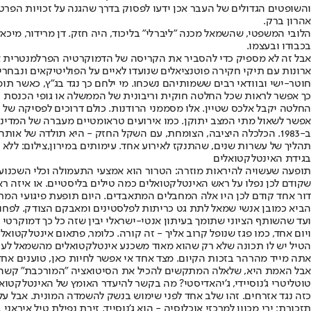
והשופטים הגדולים של העבר אכן ידעו לפסוק בדרך שהגנה על זכויות הפרט
אהרון ברק.
בכבודו ובעצמו.
אבל זה לא מספיק כדי להסביר את הקריסה של הדמוקרטיה הפרלמנטרית אל 
ארונות עם תיקי חקירה פוטנציאלים שנועדו לאיים על הפוליטיקאים ונבחרי הע
חוטר-ישי ובוודאי רבים ששמותיהם נשכחו. מי ילחם כך נגד בג"ץ, כאשר תומ
כך אפשר לראות שכל החלטה חוקית וריבונית של הממשלה או גופי הכנסת עובר
החלטה יקבל אלכס שטיין. אלו מסממני הרודנות. כולם דרוכים לפסיקה של ק
ב-1983. הכלכלה היציבה, הצומחת, עם השקל החזק - היא תולדה של אותה קריסה. "המוסד" המפואר של היום הוא תולדה של מחדלי שנות התשעים ועוד מחדל או שניים בעשור הראשון של שנות האלפיים.
תהליך של עשרות שנים, שהתנקז לאירוע אחד. עימותים במירון,צילום: ללא
בגידת האינטלקטואלים
תופעה שעשויה להיראות מוזרה: הטרור הוא אמצעי התעמולה וכלי השכנוע 
שקודם לכן נפלו על ראש האינטלקטואלים כמה טילים בליסטיים. או איזה רא
דור אחד קודם לכן היו אלה המחבלים המתאבדים. היום תופעת פיגועי המתא
הביא כמובן אנשי שמאל לתת גט כריתות לפלסטינים ומאבקם הצודק. לפחות 
ועד שהשותף הציוני שתומך בעיתון אנטי-ישראלי יבין שזה כל כך דמוקרטי ל
ויום אחד, כמו פגז שנופל קרוב אליך - זה קורה. כלומר, פתאום אינטלקטואל
הטיל יש לו תכונה שלא רק שהוא מאוד משכנע אינטלקטואלים מהשמאל לעז
אתה מייד מהרהר בזכות הקיום. מצד אחד אי אפשר לחיות כאן, טוענים אחד
אבל האמת היא, שלאלה המתקשים להכיל את הסיטואציה "המורכבת" קשה ל
טוטליטרי ג'נוסיידי, ג'יהאדיסטי? מה בקשר להיעדר האומץ של האינטלקטוא
כזה נגד אזרחים. זהו שלב אחד לפני שימוש בנשק להשמדה המונית. אבל על 
תזכורת: ירי מכוון למרכזי אוכלוסיה - הוא ג'נוסייד. זירת נפילת טיל איראני ב