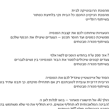
מהפכת הרובוטיקה לבית
מהפכת הניקיון החכם: כל הבית נקי בלחיצת כפתור
בשיתוף רונלייט
הטעויות שיחתכו לכם את קצבת הפנסיה
ממשיכת כספים ועד חוסר תכנון – הצעדים שיצילו את הכסף שלכם
בשיתוף מנורה מבטחים
איך 200 ש"ח בחודש הופכים ל140 אלף ?
צעדים קטנים שיכולים לסגור את הבור הפנסיוני בין נשים לגברים
בשיתוף מנורה מבטחים
הסוד של איינשטיין שיגדיל לכם את הפנסיה
הריבית דריבית עובדת לטובתכם רק אם תתחילו מוקדם. כך תבנו עתיד בט
בשיתוף מנורה מבטחים
אל תישארו מאחור – בואו לגלות לאן ה-AI הולך
הבינה המלאכותית לא תחליף אנשים, היא תחליף את מי שלא משתמש בה!
בשיתוף HIT,המכון הטכנולוגי חולון