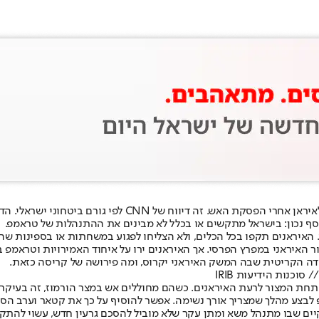
בישראל הביעו ספקנות מראשית הדרך לגבי סיכויי המשא ומתן בין
וסף נכון: בישראל מתקשים או בכלל לא מבינים את ההתנהלות של טראמפ.
 האיראנים תקפו בכל הכלים, ולא הצליחו לפגוע במשחתות או בספינות שהצ
איראני במפרץ הפרסי. אך האיראנים ירו על איחוד האמירויות וטראמפ בי
דה הקריטית שבה המשק האיראני יקרוס, ומה פירושה של קריסה כזאת.
כנות הידיעות IRIB
 תחת המצור לרעת האיראנים. כשהם מחוללים אש במצר הורמוז, זה בעיקר
בצע מהלך שמצריך אורך נשימה. אפשר להוסיף על כך את קטאר וערב הסע
קיים שבו מתנהל משא ומתן עקר שלא מוביל להסכם גרעין חדש, עשוי להת