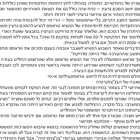
עניין של כחודשיים. התמדה במהלכי לחץ ויוזמות התקפיות שאינן כוללות ה
אם יושג הסכם גרעין – נניח שזה כולל גם את הוצאת האורניום המועשר מ
ומדינות האזור איום איראני גרעיני לשני דורות ויותר.
המשך המצב הקיים, בלי שהמשטר נופל – הרי מי יכול להבטיח שזה יתרחש –
ההתנגדות הקיימת לניסיונותיו של הנשיא טראמפ להגיע להסכם גרעין משופ
היתרון של הסכם הוא, שלאחר עצירת פרויקט הגרעין במבצעי שאגת הארי ו
ו-2026 היא תוכל, אם צריך, לפעול צבאית.
הדברים שאמר השבוע הנשיא לשעבר אובמה בעצם מזכים את טראמפ ונתניהו מ
חושב שההערכה שלי היתה מדויקת".
כך שראש הממשלה לא גרר את הנשיא טראמפ אלא שטראמפ החליט בצורה הפ
חשדנים לגבי השימוש שאיראן היתה עושה בראשי נפץ אטומיים. לכן העובד
לעלות למגרש ולהתעמת עם הבעיה.
כולם מנסים להיכנס לו לראש. טראמפ,צילום: אי.פי
שובה של הבג"צוקרטיה
אירועי ל"ג בעומר במירון
נותנים תמונה לגבי מה זאת הפקת לקחים מוועדת 
החליטו הרשויות לקראת ל"ג בעומר לאסור את קיום האירוע המסורתי באתר
עובדה שפרצו למקום אלפים, אולי אלפים רבים. קודם כל משום שנציגי "הצ
המערבי. בכל מקרה, ההחלטה למנוע את קיום האירוע היתה מה שנקרא כסת"
ביטחונו הביורוקרטי המשפטי של המחליט.
יש טענה, שבארץ אף אחד לא מבין ממש את טראמפ. אם ירגיש מרוצה מהסכ
יש להם שותף - מוג'תבא חמינאי
בימין נשמעים קולות שחלק גדול מהאשמה בנושא שיבוש המערכות המשפטי,
שיפוטית" ושלמה אבינרי השתמש בביטוי "בג"צוקרטיה". אבל זאת הטרגדיה