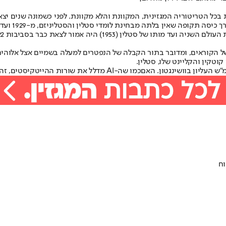
 ה-AI הופכים לאסתטיקה המקובלת בכל הטריטוריה המגזינית, המקוונת והלא מקוונת. לפני כש
 מבחינת לומדי סטלין והסטליניזם, מ-1929 ועד חודשי הקיץ של 1941, והעניין ברור.
 שיבטא את המצוקה של הקוראים, ומדובר בתור הקבלה של הנפטרים למעלה בשמיים אצ
וטקין והקליינט שלו, סטלין.
"ש העליון בוושינגטון. האם
כמו שה-AI מדלל את שורות ההייטקיסטים
, זה
וח