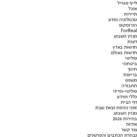
לייף סטייל
אוכל
תיירות
טכנולוגיה ומדע
הורוסקופ
ForReal
מגזין השבוע
דעות
חדשות בארץ
חדשות בעולם
פוליטי
ביטחוני
חינוך
בריאות
משפט
תחבורה
פוליטי-מדיני
כללי ומידע
דף הבית
זמני כניסת וצאת שבת
מגזין השבוע
בחירות 2026
אודות
צור קשר
נבחרת הכתבים והפרשנים