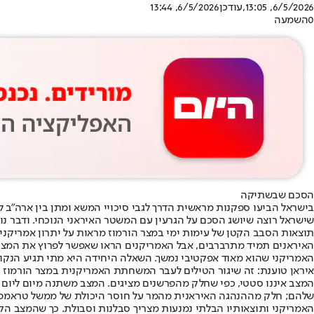
6/5/2026, 13:05
,עודכן
6/5/2026, 13:44
0
השמעה
הסכם שבשתיקה
שישראל רוצה שיושג הסכם על הגרעין עם המשטר האיראני הנוכחי. ודבר נ
תוצאות הסבב הקטן של עימות ימי במצר הורמוז מראות על יתרון אמריקני.
האיראנים תמיד מתרברבים, אבל האמריקנים הראו שאפשר לפרוץ את המצור ה
האמריקני שהוא מאוד אפקטיבי נמשך. השאלה היחידה היא מתי תגיע הנקו
איראן טוענת: זה שיגור הטילים לעבר המשחתת האמריקנית במצר הורמוז // סו
המצב איננו סטטי, כפי שחלק מהפרשנים מציגים. המצב משתנה מיום ליום
שלהם; חלק מההנהגה האיראנית מהמר על חוסר היכולת של ממשל טראמפ ל
האמריקני ותוצאותיו הבלתי נמנעות מצריך סבלנות וסבולת. כך שהמצב ה