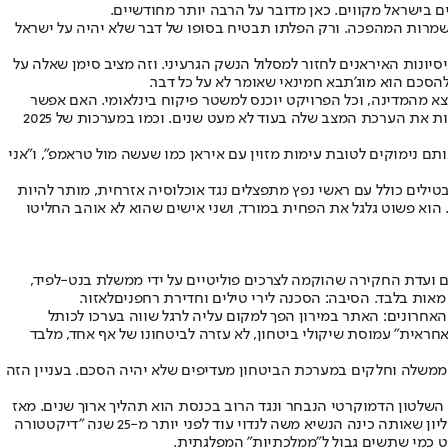
ם בישראל מקווים. כאן מדובר על הרבה יותר מחודשיים.
שמרות המהפכה. ורק הפלתו תבטיח בסופו של דבר שלא יהיה על ישראל
ונות האיראנים לחזור למסלול הנשק הגרעיני. וזה מציב סימן שאלה על
סכם הוא מוג'תבא חמינאי שאומר לא על כל דבר.
א מהמדינה, וכל הפרויקט יוכנס למשטר פיקוח בינלאומי. האם אפשר
להפוך את התקופה ל-20 שנה לפחות במקום 15 שנה? בכל אופן ללא תפוגה מדורגת כמו בהסכם שעשה אובמה. בלי להיכנס לפרטים, ישראל תוכל לעשות את הערכת המצב שלה בעוד לא מעט שנים. וכמו במערכות של 2025
ם נימוקים לטובת עימות מזוין עם איראן כמו שעשה מול טראמפ", ו"אני
ים כולל עם ראשי נפץ מתפצלים נגד אוכלוסיה אזרחית, מותר להיות
וא פשוט גלגל את הפחית במורד, ושני אישים שהוא לא אוהב החליטו
 ועדת החקירה שהוקמה לצרכים פוליטיים על ידי ממשלת בנט-לפיד,
ות בלבד. הסיבה: הסכנה לירי טילים ו
חדירת רחפנים
לאזור.
אחרונים: האתר במירון הפך למקום עליה לרגל שווה בערכו לכותל
ראית" עמוסת שיקולי ביטחון, לא עזרה לביטחונו של אף אחד, מלבד
ממשלה וחלקים במערכת הביטחון מעדיפים שלא יהיה הסכם. בעניין הזה
שלטון הדמוקרטי הנבחר ונגד הרוב בכנסת הוא תהליך ארוך שנים. מאז
שנות השמונים. ההאשמה היא, שבליכוד ראו את זה קורה אבל לא מצאו או לא ניסו למצוא את הדרך לחסום את העריצות המשתוללת בבית המשפט העליון שאותה כינה הנשיא משה לנדוי עוד לפני יותר מ-25 שנה "דיקטטורה
פט כמי שתשים גבול ל"ממלכתיות" המפלגתית.