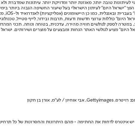
לעיתונות טובה יותר, מאוזנת יותר ומדויקת יותר. עיתונות שמדברת ולא צ
שלום. המהדורה המודפסת הראשונה פורסמה ב-30 ביולי 2007, וב-2010 הפך "ישראל היום" לעיתון הישראלי בעל שי
לחמנוביץ,
ל היום" כוללות ערוצי חדשות ודעות, תרבות ובידור, לייף סטייל, טכנולוגיה
ברית, במטרה לספק לגולשים חוויה מהירה, עדכנית, בטוחה ונוחה. תכני המה
ל היום" מציע לגולשי האתר הנחות ומבצעים על מוצרים ושירותים. ישראל 
"מ, אורן בן חקון
יש אינטרס לדחות את החתימה • מהם היתרונות והחסרונות של כל תרחיש, 