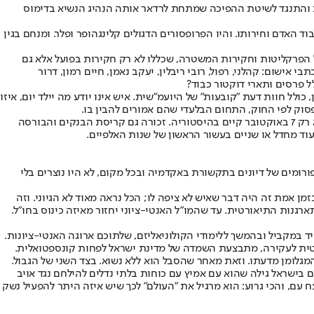
זאת והתנגד לשיטת ההפיכה שמתחת לרדאר אותה הנהיג הנשיא בדימוס
ליכוד, היה חזק. דן מרידור, מיכאל איתן, אוריאל לין. מיכאל איתן דווקא הבין מה קרה ב-1992 עם חוק יסוד כבוד האדם וחירותו. והיו הפרופסורים הדגולים קלינגהופר ופלר. ומנחם בגין
 הפרקליטות וחקירות המשטרה, שכללו לא רק חקירות בפועל אלא גם
 אישום: קהלני, רפול, רובי ריבלין, יעקב נאמן, חיים רמון, דרור
ל פרסים ותארי דוקטור כבוד?
ל חוות דעת "קובעות" של היועמ"שית. איש אינו יודע מה יילד יום, איזו
פסוק לפי החוק, התחום הבלעדי שהם אמורים להבין בו.
אפשר לשאול מתי המצב יתוקן. כמו אירועים טראומטיים מעברה של המדינה, זה יקרה רק אחרי קריסה טוטלית שאיש אינו יודע להגדיר איך תיראה. לא רק 7 באוקטובר קיים בהיסטוריה. זכורה גם קריסת הבנקים והבורסה
ומים של דיונים בתקשורת באקדמיה ובכל מקום, לא היו נוצרים בלי
 אמת זה היה דבר שאיש לא ציפה לו; הכל נראה מאוד לא הגיוני. וזה
גנות התיאורטית. עד שהמו"ל האנטי-ציוני יחזור מאיזה כינוס בחו"ל.
סייד במקביל ובהמשך ללימודי הקולוניאליזם, שלתוכם ארוגה האנטי-ציונות.
ליטית לעקירה, מתבצעת השמדה של מדינת ישראל לפחות קונספטואלית.
מגלומן מדעתו. וזאת מאחר שהסבל הוא ללא נשוא. בצד השני של הגבול.
שראל גילה שהוא עם אמיץ עם כוחות בלתי נדלים להילחם נגד אויב
 עם, והכי גרוע: הוא מרגיל את "העולם" לכך שיש איזה היתר להפעיל נשק