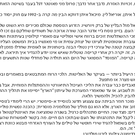
, זכויות האזרח, נדבך אחר נדבך; פרופ' מני מאוטנר דגל בעבר בשיטה ה
הלובי המשפטי, שהשמאל מכנה "ליברלי" ב
מול הבליץ של ברק ויורשיו. הזרוע הנוספת שכולם מכירים היא השוט של
ם. בזיון נוסח ג'יי אדגר הובר. שורה ארוכה של חשודים שחלקם גם זכו לכתבי
כי ההשתלטות זוכים ברווח אישי ופוליטי עם מאמרי קילוסין בעיתונות ושל
ת אוטומטית לעיונו של יצחק עמית או מי מאנשיו בבית המשפט העליון, כול
בוצה קטנה של עורכי דין נטולי הבנה ביטחונית או לאומית שחדלו מזמן ל
היעיל ביותר – בעיקר של האליטות. הלכי הרוח המתבטאים במאמרים ובפור
ש מצרר. או מתפצל.
בדים כבר עברה את הליכי העיכול התיאורטי וההסתגלות המוחית, אבל בזמן
לשבוע. או עד שמאמרי המערכת של עיתון "הארץ" יסיימו את תהליך ההתאר
הבין, להכיל, ולהמשיך הלאה.
 מוכר חוזר הביתה עם צעצוע חדש: ג'נוסייד א-סימטרי. יש הרי לימודי ג'נו
וב את הארץ, אלא הוא גם מוליך של מגלומניה מוסרית; כהכנה נפשית פו
ים; מצד שני, החיים מתנהלים כרגיל, בשגרה שמוציאה את האינטלקטואל ה
קבל את התנהגותו של העם שבתוכו הם חיים. מה בקשר לאפשרות שהעם בי
לים בשמאל להגיד שירי חופשי של טילים על העורף האזרחי מבטא כוונת רצח
זה, הס.
דימונה,צילום: לירון מולדובן