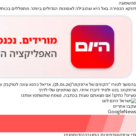
0
השמעה
דווקא הכפירה באל היא שהובילה לאסונות הגדולים ביותר. מתפללים בכותל. צ
בהמשך ל
טורו "הקווים של איזנקוט"
(23.04.26), אריאל כהנא עונה לטוקבק של הגולש אנטי דת:
איזנקוט: בנט ולפיד דיברו איתי, הם שותפים שלי לדרך
טעינו? נתקן! אם מצאתם טעות בכתבה, נשמח שתשתפו אותנו
עקבו אחרינו
G
o
o
g
l
e
News
גדי איזנקוט
דת
זכות התגובה
יהדות
מגזין