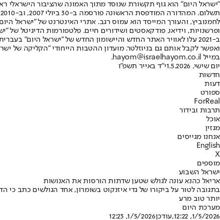
"ישראל היום" הוא גוף תקשורת שנוסד מתוך האמונה שהציבור הישראלי ראוי 
ת
ופרשנויות, וידיאו, פודקאסטים ושידורים חיים. פלטפורמות הדיגיטל של "ישרא
ב-2021 עלו לאוויר האתר החדש והיישומון החדש של "ישראל היום" בע
ואפשר לקבל אותם גם בניוזלטר. מועדון ההטבות הייחודי "הקליקה של ישרא
במייל hayom@israelhayom.co.il.
יום שישי, 1.5.2026
י"ד באייר תשפ"ו
חדשות
דעות
ספורט
ForReal
תרבות ובידור
אוכל
מגזין
אנחנו מגייסים
English
X
מוספים
ישראל השבוע
אריאל כהנא עונה לגולש שטען שדתות הורסות את האנושות
בתגובה לטור על ביקורו של גדי איזנקוט בשומרון, אחד הגולשים כתב כי ה
יותר טוב מרע
מערכת היום
1/5/2026, 12:22
,עודכן
1/5/2026, 12:23