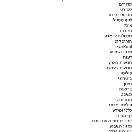
מדורים
ספורט
תרבות ובידור
לייף סטייל
אוכל
תיירות
טכנולוגיה ומדע
הורוסקופ
ForReal
מגזין השבוע
דעות
חדשות בארץ
חדשות בעולם
פוליטי
ביטחוני
חינוך
בריאות
משפט
תחבורה
פוליטי-מדיני
כללי ומידע
דף הבית
זמני כניסת וצאת שבת
מגזין השבוע
בחירות 2026