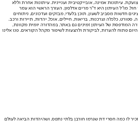
ועקת. עיתונות אמינה, אובייקטיבית ועניינית. עיתונות אחרת וללא
עור החשיפה הגבוה ביותר בימי חול. מו"ל העיתון היא ד"ר מרים אדלסון. העורך הראשי הוא עמר
 והעורך המייסד הוא עמוס רגב. אתרי האינטרנט של "ישראל היום" בעברית ובאנגלית, כמו כן היישומונים (אפליקציות) לאנדרואיד ול-iOS, מציגים חדשות מסביב לשעון, תוכן בלעדי, מבזקים ועדכונים, ניתוחים
, ספורט, כלכלה וצרכנות, בריאות, חיילים, אוכל, יהדות, תיירות ורכב.
דורה המודפסת של העיתון זמינים גם באתר, במהדורה יומית מקוונת,
היום פתוח להערות, לביקורת ולהצעות לשיפור מקהל הקוראים. פנו אלינו
זכיר לו כמה חסרי דת שגרמו חורבן בלתי נתפס, ושהיהדות הביאה לעולם