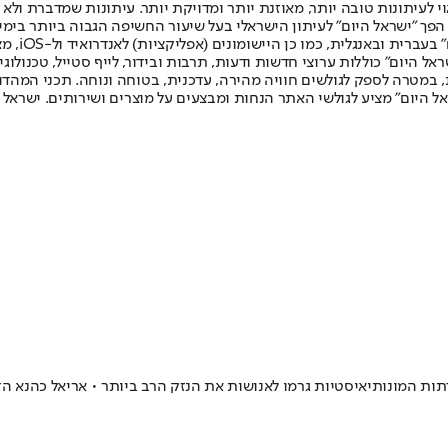
לעיתונות טובה יותר, מאוזנת יותר ומדויקת יותר. עיתונות שמדברת ולא צ
שלום. המהדורה המודפסת הראשונה פורסמה ב-30 ביולי 2007, וב-2010 הפך "ישראל היום" לעיתון הישראלי בעל שי
לחמנוביץ,
ל היום" כוללות ערוצי חדשות ודעות, תרבות ובידור, לייף סטייל, טכנולוגיה
ברית, במטרה לספק לגולשים חוויה מהירה, עדכנית, בטוחה ונוחה. תכני המה
ל היום" מציע לגולשי האתר הנחות ומבצעים על מוצרים ושירותים. ישראל 
דתות המונותיאיסטיות גרמו לאנושות את הנזק הרב ביותר • אריאל כהנא ה