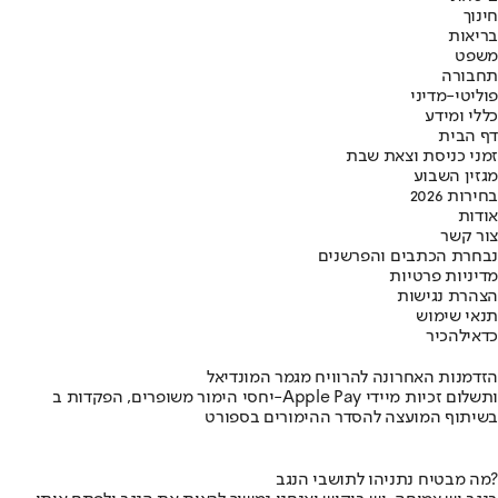
חינוך
בריאות
משפט
תחבורה
פוליטי-מדיני
כללי ומידע
דף הבית
זמני כניסת וצאת שבת
מגזין השבוע
בחירות 2026
אודות
צור קשר
נבחרת הכתבים והפרשנים
מדיניות פרטיות
הצהרת נגישות
תנאי שימוש
כדאי
להכיר
הזדמנות האחרונה להרוויח מגמר המונדיאל
יחסי הימור משופרים, הפקדות ב-Apple Pay ותשלום זכיות מיידי
בשיתוף המועצה להסדר ההימורים בספורט
מה מבטיח נתניהו לתושבי הנגב?