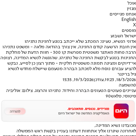
אוכל
מגזין
אנחנו מגייסים
English
X
מוספים
ישראל השבוע
אדוני הנשיא, טעינו: המכתב שלא ייכתב בנוגע לחנינת נתניהו
אין חובת הרשעה קודם החנינה, אין צורך בהודאה מלאה - ומשפט נתניהו
הרבה פחות מאתגר משפטית מפרשת קו 300 • חוות הדעת של מחלקת
החנינות בנוגע לבקשת החנינה של נתניהו, שהוגשה לנשיא המדינה, רצופה
אי־דיוקים ומציגה תמונה משפטית חלקית • מתוך רצון כן לסייע, נבקש
להציע עבורם נוסח מלא למכתב הבהרה מטעמם שיישלח מחדש לנשיא
גיל ברינגר
18/3/2026, 19:23
,עודכן
19/3/2026, 15:35
0
השמעה
עניינים פעוטים הטעונים הבהרה וחידוד. נתניהו והרצוג. צילום: אוליביה
פיטוסי, פלאש90
מכובדנו נשיא המדינה,
לאחרונה שיגרנו אליך את
חוות דעתנו בעניין בקשת ראש הממשלה