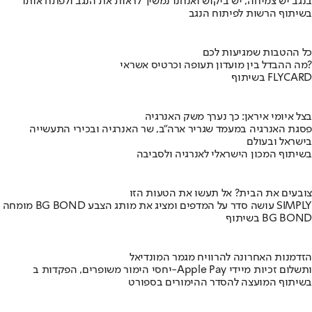
בנגב יש צמיחה, יש ביקוש ואנחנו נמשיך לראות את הנגב ולפתח אותו
בשיתוף הרשות לפיתוח הנגב
כל ההטבות שמגיעות לכם
מה ההבדל בין מועדון תעופה וכרטיס אשראי?
בשיתוף FLYCARD
בצל איומי איראן: כך נערך משק האנרגיה
פסגת האנרגיה במעמד שגריר ארה"ב, שר האנרגיה ובכירי התעשייה
בישראל ובעולם
בשיתוף המכון הישראלי לאנרגיה ולסביבה
צובעים את הבית? אל תעשו את הטעות הזו
מומחה BG BOND עושה סדר על המדפים ומציג את מותג הצבע SIMPLY
בשיתוף BG BOND
הזדמנות האחרונה להרוויח מגמר המונדיאל
יחסי הימור משופרים, הפקדות ב-Apple Pay ותשלום זכיות מיידי
בשיתוף המועצה להסדר ההימורים בספורט