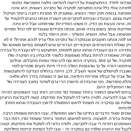
שכדאי לחדד. ההתעקשות על דרישה להודאה מלאה ומפורשת כתנאי
לחנינה אולי כלל אינה מתאימה למקרה של נתניהו. ראשית, היא אינה
מופיעה בנוסח חוק יסוד: הנשיא, שמעניק לך סמכות רחבה ביותר ושיקול
דעת עצום. העובדה שביחס למקרים מן השורה אנחנו נוהגים להקפיד על
זה, אינה נובעת מן הדין. זו פשוט המדיניות שפיתחנו. אבל היא אינה
מחייבת אותך בשום צורה ואופן. אנחנו פקידים שעובדים לפי נוהל מסוים
מטעמנו, אבל אתה הנשיא, ומעליך - חוק היסוד בלבד.
אז למה אנחנו חושבים שבמקרה של נתניהו אולי צריך לנהוג אחרת? זו לא
רק שאלת האינטרסים הציבוריים הברורים שיש לטעמנו בסיום משפטו של
נתניהו. זו גם העובדה שהוא טוען לחפותו, ומתעקש כי לא נעברה כל עבירה
מצידו, שאמורה להיות בעלת משמעות כלשהי ולהבחין בין המקרה שלו
למקרה של קו 300. במקרה ההוא צצו להן שתי גופות מחבלים, וצילום
עיתונאי הורה על כך שהגופות האלה היו די חיות רגעים ספורים לפני
שעברו לטיפולם של אנשי השב"כ. לכן, היתה בהחלט הצדקה להתעקשות
של אביך על קבלת אחריות והודאה, גם אם זו נעשתה בדרך הלא מלאה
והלא מפורשת, כפי שהבהרנו. מישהו הרי גרם לשינוי במצב הצבירה של
שני המחבלים ההם.
ביחס לאישום החמור ביותר שעומד נגד נתניהו, רמזו כבר השופטים רמיזה
די עבה לתביעה, ולפיה כדאי לה לשקול את מחיקתו. קשה לקבל את הרעיון
שלפיו גם במקרה זה תעמוד לראש הממשלה לרועץ העובדה שהוא מסרב
להודות
שונים מאוד הדברים בתיקו של ראש הממשלה, שבו הוכחת אשמתו הרבה
פחות ברורה. למעשה, ביחס לאישום החמור ביותר שעומד נגדו, רמזו כבר
השופטים רמיזה די עבה לתביעה, ולפיה כדאי לה לשקול את מחיקתו. קשה
לקבל את הרעיון שלפיו גם במקרה זה - שבו לכל הפחות קיימת מחלוקת