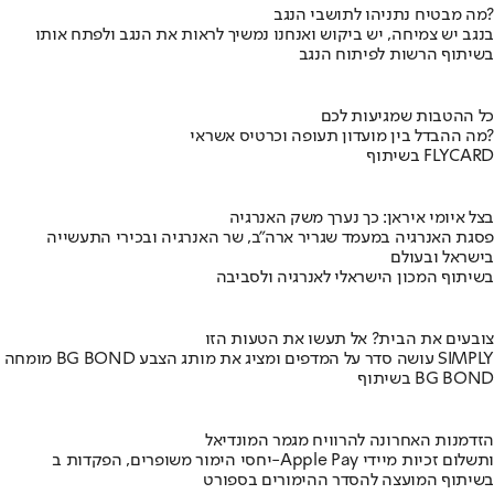
מה מבטיח נתניהו לתושבי הנגב?
בנגב יש צמיחה, יש ביקוש ואנחנו נמשיך לראות את הנגב ולפתח אותו
בשיתוף הרשות לפיתוח הנגב
כל ההטבות שמגיעות לכם
מה ההבדל בין מועדון תעופה וכרטיס אשראי?
בשיתוף FLYCARD
בצל איומי איראן: כך נערך משק האנרגיה
פסגת האנרגיה במעמד שגריר ארה"ב, שר האנרגיה ובכירי התעשייה
בישראל ובעולם
בשיתוף המכון הישראלי לאנרגיה ולסביבה
צובעים את הבית? אל תעשו את הטעות הזו
מומחה BG BOND עושה סדר על המדפים ומציג את מותג הצבע SIMPLY
בשיתוף BG BOND
הזדמנות האחרונה להרוויח מגמר המונדיאל
יחסי הימור משופרים, הפקדות ב-Apple Pay ותשלום זכיות מיידי
בשיתוף המועצה להסדר ההימורים בספורט