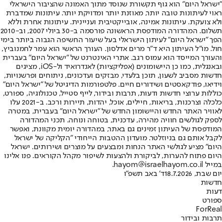
"ישראל היום" הוא גוף תקשורת שנוסד מתוך האמונה שהציבור הישראלי
ראוי לעיתונות טובה יותר, מאוזנת יותר ומדויקת יותר. עיתונות שמדברת
ולא צועקת. עיתונות אמינה, אובייקטיבית ועניינית. עיתונות אחרת וללא
תשלום. המהדורה המודפסת הראשונה פורסמה ב-30 ביולי 2007, וב-2010
הפך "ישראל היום" לעיתון הישראלי בעל שיעור החשיפה הגבוה ביותר בימי
חול. מו"ל העיתון היא ד"ר מרים אדלסון. העורך הראשי הוא עמר לחמנוביץ,
והעורך המייסד הוא עמוס רגב. אתרי האינטרנט של "ישראל היום" בעברית
ובאנגלית, כמו כן היישומונים (אפליקציות) לאנדרואיד ול-iOS, מציגים
חדשות מסביב לשעון, תוכן בלעדי, מבזקים ועדכונים, ניתוחים ופרשנויות,
וידיאו, פודקאסטים ושידורים חיים. פלטפורמות הדיגיטל של "ישראל היום"
כוללות ערוצי חדשות ודעות, תרבות ובידור, לייף סטייל, טכנולוגיה, ספורט,
כלכלה וצרכנות, בריאות, חיילים, אוכל, יהדות, תיירות ורכב. ב-2021 עלו
לאוויר האתר החדש והיישומון החדש של "ישראל היום" בעברית, במטרה
לספק לגולשים חוויה מהירה, עדכנית, בטוחה ונוחה. תכני המהדורה
המודפסת של העיתון זמינים גם באתר, במהדורה יומית מקוונת, ואפשר
לקבל אותם גם בניוזלטר. מועדון ההטבות הייחודי "הקליקה של ישראל
היום" מציע לגולשי האתר הנחות ומבצעים על מוצרים ושירותים. ישראל
היום פתוח להערות, לביקורת ולהצעות לשיפור מקהל הקוראים. פנו אלינו
במייל hayom@israelhayom.co.il.
יום שבת, 18.7.2026
ד' באב תשפ"ו
חדשות
דעות
ספורט
ForReal
תרבות ובידור