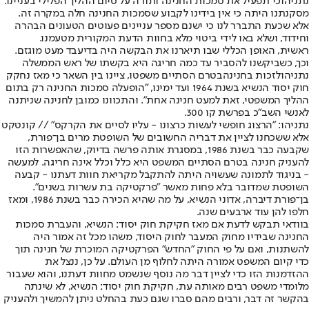
נתניהו
כי תפעיל את סמכות החנינה ותורה על סיום ההליך הפלילי בעניינו.
מסקנתנו היתה כי אין בידינו לקבוע שסמכות החנינה חלה במקרה זה.
אלא שכעת התברר לנו כי ישנם מספר עניינים פעוטים הטעונים הבהרה
וחידוד, ושלא באו לידי ביטוי מלא בחוות הדעת המקורית מטעמנו.
ראשית, האופן הכללי שבו תיארנו את הבקשה היה בדיעבד מעט מוגזם.
וכך, כשביקשנו להסביר עד כמה חריגה היא בקשתו של ראש הממשלה
נתניהו
לזכות בחנינה
בטרם הסתיים משפטו, ציינו בין השאר כי מאז נחקק
חוק יסוד הנשיא בשנת 1964 ועד ימינו, "הופעלה סמכות החנינה רק בתום
ההליך המשפטי, זאת למעט חנינה אחת". והתכוונו כמובן לחנינה שניתנה
לאנשי השב"כ בפרשת קו 300.
נתניהו: "הרצוג חופשי לעשות כרצונו - עליו לסיים את הקרקס" // קונטקט
אלא ששכחנו לציין את דבריה החשובים של השופטת מרים בן־פורת,
שקבעה כבר בשנת 1986, במסגרת אותה פרשה בדיוק, שהאפשרות הזו
להעניק חנינה בטרם הסתיים המשפט היא כלל וכלל אינה חריגה. למעשה
- בניגוד לתמונה שעשויה היתה להתקבל מקריאת חוות דעתנו - קבעה
השופטת שמדובר בלא פחות מאשר "פרקטיקה בת עשרות בשנים".
בן־פורת דיברה, אדוני הנשיא, על מה שהיא הכירה כבר בשנת 1986, ומאז
חלפו להן עוד ארבעים שנה.
בוודאי תבקש לדעת אם מאז חקיקת חוק יסוד: הנשיא, והעברת סמכות
החנינה שבידיו מחוק המעבר לחוק היסוד, משהו מכל זה אמור היה
להשתנות, ואם על פי החוק "החדש" הפרקטיקה המוכרת של חנינה תוך
כדי קיום המשפט אמורה היתה לחלוף מן העולם. על כן, ננצל את
ההזדמנות הזו כדי לציין דבר מה נוסף שנשמט מחוות דעתנו, והוא שעבור
מלומדי משפט רבים מאותה עת, חקיקת חוק יסוד: הנשיא, לא שינתה
בהקשר זה דבר, ורבים מהם סברו שגם כעת בהחלט ניתן להמשיך ולהעניק