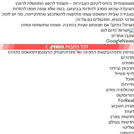
משמעותית ביחס לקיום העבירות - תעמוד לראש הממשלה לרועץ
העובדה שהוא מסרב להודות בביצוען. בטח שלא נצפה ממנו להודות
בעבירה שבית המשפט עצמו מתקשה להשתכנע שהתקיימה. מה יש לומר,
אדוני הנשיא, מתנצלים גם על זה.
טעינו? נתקן! אם מצאתם טעות בכתבה, נשמח שתשתפו אותנו
עקבו אחרינו
G
o
o
g
l
e
News
בנימין נתניהו
בקשת החנינה של נתניהו
יצחק הרצוג
מגזין
משפט נתניהו
מדורים
ספורט
תרבות ובידור
לייף סטייל
אוכל
תיירות
טכנולוגיה ומדע
הורוסקופ
ForReal
מגזין השבוע
דעות
חדשות בארץ
חדשות בעולם
פוליטי
ביטחוני