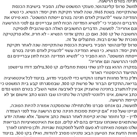
חנינה בטרם הרשעה.
למשל, פרופ' קלינגהופר, מענקי המשפט שלנו, הסביר בישיבת הכנסת
שהתקיימה בשנת 1965, שנה לאחר חקיקת חוק יסוד: הנשיא, כי נשיא
המדינה עשוי "להעניק לאדם חנינה בטרם ייפתח המשפט". הוא פירט את
הדברים והסביר כי "לנשיא המדינה הכוח לחון עבריינים גם לפני ההרשעה
וגם אחריה". למעשה, הדברים החשובים האלה הם שהובילו לפסיקה
החשובה של קו 300. ואם כן, נתקן אדוני הנשיא - לא חריג, אלא פרקטיקה
מוכרת של שנים רבות. מתנצלים על זה.
פרופ' קלינגהופר הסביר בישיבת הכנסת שהתקיימה שנה לאחר חקיקת
חוק יסוד: הנשיא, כי נשיא המדינה עשוי "להעניק לאדם חנינה בטרם
ייפתח המשפט". הוא הסביר כי "לנשיא המדינה הכוח לחון עבריינים גם
לפני ההרשעה וגם אחריה"
במקרה ההוא צצו להן שתי גופות מחבלים. קו 300,צילום: דודו גרינשפן
התיעוד ההיסטורי הארור
חלק גדול מחוות דעתנו הוקדש כדי להסביר מדוע, בניגוד לכל אינטואיציה
בריאה,
התקדים הברור של פרשת קו 300
, שבמסגרתו קבע בית המשפט כי
אין להתערב בחנינה שהעניק אביך לארבעה אנשי השב"כ בטרם הוגש נגדם
כתב אישום, אינו רלוונטי למקרה של נתניהו שבו הוגש כתב אישום אך לא
קיימת הרשעה.
למעשה, גם אנחנו סברנו מלכתחילה שהמסקנה אמורה להיות הפוכה,
וציינו שעל פניו "אם קיימת סמכות חנינה טרם הרשעה עוד לפני העמדה
לדין - קל וחומר שהיא קיימת לאחר הגשת כתב אישום". אלא שאתה יודע
שהתנאים שאנחנו עובדים בהם לא קלים, וגם את האינטואיציות הבריאות
שלנו מצופה מאיתנו לא פעם לתעל למסקנות שגויות. ולכן פיתחנו לאורך
חוות הדעת את הטיעון הבא: נתניהו מסרב להודות, ואילו בקו 300, בניגוד