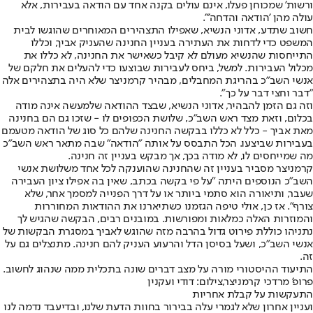
ורשות' שמכוחן פעלו, אינם עולים בקנה אחד עם הודאה בעבירות, אלא
עולה מהן 'הודאה והדחה'".
חשוב שתדע, אדוני הנשיא, שאפילו התצהירים המאוחרים שהוגשו לבית
המשפט כדי לדחות את העתירה בעניין החנינה שהעניק אביך, וכללו
התייחסות שהנשיא מעולם לא קיבל כשאישר את החנינה, לא כללו את
מכלול העבירות. למשל, ביחס לעבירות שבוצעו כדי להעלים את חלקם של
אנשי השב"כ בהריגת המחבלים, מבהיר קרמניצר שלא היה בתצהירים אלה
"דבר וחצי דבר על כך".
וזה גם הזמן להבהיר, אדוני הנשיא, שבצד ההודאה שלמעשה אינה מודה
בכלום, וזאת מצד ראש השב"כ, שלושת הכפופים לו - שזכו גם הם בחנינה
מאת אביך - כלל לא כללו בבקשה החנינה שלהם כל סוג של הודאה מטעמם
בעבירות שביצעו. הכל התבסס על אותה "הודאה" שבה מתאר ראש השב"כ
מה שמייחסים לו, לא מודה בכך, אך מבקש בעניין זה חנינה.
קרמניצר מסביר בעניין זה שהחנינה שהוענקה לכל אחד משלושת אנשי
השב"כ הנוספים היתה "על פי בקשה בכתב, שאין בה אפילו ציון העבירה
שעבר, ותיאורה הוא סתמי ביותר או על דרך הפנייה למסמך אחר, שלא
צורף". אז כן, אולי טיפה הגזמנו כשתיארנו את ההודאות המחוררות
והמוזרות האלה כמלאות ומפורשות. במובנים רבים, הבקשה שהגיש לך
נתניהו כוללת פירוט גדול בהרבה מזה שהוגש לאביך במסגרת הבקשות של
אנשי השב"כ, ושעל בסיסן הדל והרעוע העניק להם חנינה. מתנצלים גם על
זה.
התיעוד ההיסטורי מורה על מצב דברים שונה בתכלית ממה שנהוג לחשוב.
פרופ' מרדכי קרמניצר,צילום: דודי ועקנין
התעקשות על קבלת אחריות
ועניין אחרון שלא לגמרי עלה בבירור בחוות הדעת שלנו, ובדיעבד נדמה לנו