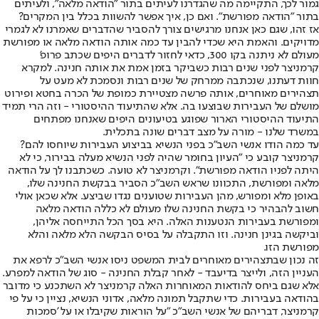
גמור לכך, התקיימה מה שהגדרנו לעיתים בתור "הודאה מלאה", ולעיתים
בתור "הודאה מפורשת". ואם כן, איך אפשר להשוות בכלל בין המקרים?
אז זהו, שגם כאן אנחנו מרגישים צורך להסביר שהדברים שאמרנו לא לגמרי
מדויקים. והאמת היא שכדי להבין עד כמה אותה הודאה מלאה או מפורשת
מעולם לא ניתנה בקו 300, כדאי לחזור לדברים היפים שכתב פרופ'
קרמניצר לפני שנים רבות כשביקר בזמן אמת את אותה חנינה. למקרא
חוות דעתנו, שנכתבה ממרחק של שנים רבות ונסמכת לא מעט על
תצהירים מאוחרים, אותה פרשה מצטיירת כמופת של הכרה בחטא ופירוט
מושלם של העבירות שבוצעו בה. אלא שהתיעוד ההיסטורי - וזה הרי תמיד
התיעוד ההיסטורי הארור שפוגע בטיעונים היפים שאנחנו מפתחים
במשרד שלנו - מורה על מצב דברים שונה בתכלית.
עד כמה הודו אנשי השב"כ בפני הנשיא בביצוע העבירות שיוחסו להם?
קרמניצר קובע כי "העיון בחומר שהיה לפני הנשיא מעלה בבירור, כי לא
היתה לפניו הודאה מפורשת". וקרמניצר לא טועה. כשכתבנו לך על הודאה
מלאה ומפורשת, התכוונו שראש השב"כ הסביר בבקשת החנינה שלו,
באופן מלא ומפורש, מהן העבירות שטוענים נגדו שביצע. אלא שכאן אולי
חשוב להבהיר כי בקשת החנינה שלו מעולם לא כללה הודאה מלאה
ומפורשת בעבירות הנטענות האלה. היא בסך הכל התייחסה אליהן,
וביקשה בגינן חנינה. וזו התקבלה על בסיס הבקשה הלא מלאה והלא
מפורשת הזו.
זה נכון שבתצהירים מאוחרים לבית המשפט ניסו אנשי השב"כ לרפא את
העניין הזה, ולייצר בדיעבד - לאחר קבלת החנינה - סוג של הודאה למפרע.
אלא שגם ביחס להודאות המאוחרות האלה קרמניצר לא השתכנע כי מדובר
בהודאה בעבירות. כדי שתקבל תמונה מלאה, אדוני הנשיא, נציין כי על פי
קרמניצר, דבריהם של אנשי השב"כ "על הוראות שקיבלו או על 'סמכות