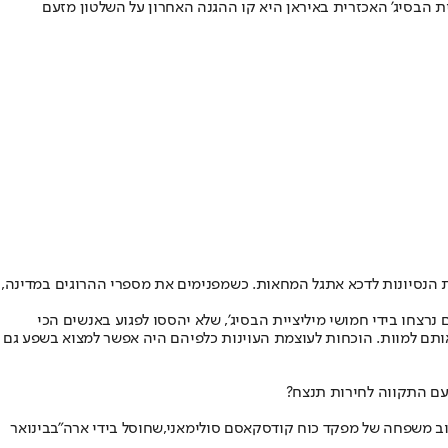
ית הבסיג' האכזרית באיראן היא קו ההגנה האחרון על השלטון מזעם
 הנסיונות לדכא את
גל המחאות
. כשמפנימים את מספרי ההרוגים במדינה,
חץ הדמים. רבים מהם נרצחו בידי חמושי מיליציית הבסיג', שלא יהססו לפגוע באנשים הכי
ותם למוות. הוכחות לעוצמת העוינות כלפיהם היה אפשר למצוא בשפע גם
עם התקווה לחירות תנצח?
וב משפחה של מפקד כוח קודס
קאסם סולימאני
,
שחוסל בידי ארה"ב
בינואר