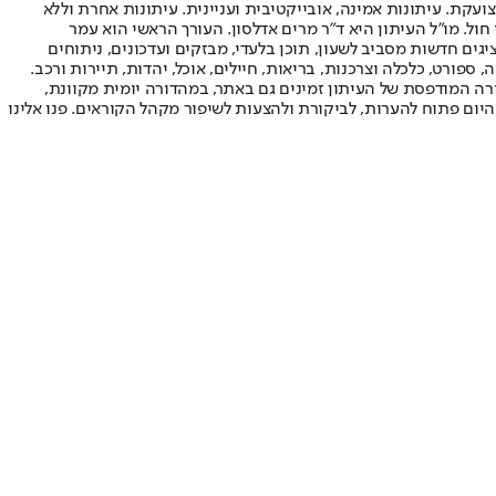
ועקת. עיתונות אמינה, אובייקטיבית ועניינית. עיתונות אחרת וללא
עור החשיפה הגבוה ביותר בימי חול. מו"ל העיתון היא ד"ר מרים אדלסון. העורך הראשי הוא עמר
 והעורך המייסד הוא עמוס רגב. אתרי האינטרנט של "ישראל היום" בעברית ובאנגלית, כמו כן היישומונים (אפליקציות) לאנדרואיד ול-iOS, מציגים חדשות מסביב לשעון, תוכן בלעדי, מבזקים ועדכונים, ניתוחים
, ספורט, כלכלה וצרכנות, בריאות, חיילים, אוכל, יהדות, תיירות ורכב.
דורה המודפסת של העיתון זמינים גם באתר, במהדורה יומית מקוונת,
היום פתוח להערות, לביקורת ולהצעות לשיפור מקהל הקוראים. פנו אלינו