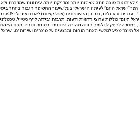
לעיתונות טובה יותר, מאוזנת יותר ומדויקת יותר. עיתונות שמדברת ולא צ
שלום. המהדורה המודפסת הראשונה פורסמה ב-30 ביולי 2007, וב-2010 הפך "ישראל היום" לעיתון הישראלי בעל שי
לחמנוביץ,
ל היום" כוללות ערוצי חדשות ודעות, תרבות ובידור, לייף סטייל, טכנולוגיה
ברית, במטרה לספק לגולשים חוויה מהירה, עדכנית, בטוחה ונוחה. תכני המה
ל היום" מציע לגולשי האתר הנחות ומבצעים על מוצרים ושירותים. ישראל 