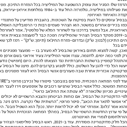
הרמז שלו הסגיר את עומק ההשפעה של המיליציה בכל המזרח התיכון. מפקד
את פעילותו במיליציה, גולמרזה 
קנדה והאיחוד האירופי.
בבסיג' עוסקים כל העת בפיקוח על השכונות, בהעברת מודיעין על מתנגדי ש
כמו בכירים אחרים במשטר, הוא הצהיר פעמים רבות כי הרפובליקה האסלא
האיראנית, אבל נמשיך בדרכנו עד לשחרור המלא של פלסטין", אמר לאחר
מלחמת
ב-2019 מפקד הבסיג' הצהיר שהמיליציה הפכה כבר ל"מעצמה צבאית אזו
הים התיכון (לבנון; ש"ק) ובדרום-מזרח החיג'אז (תימן; ש"ק)" - רמז לכך 
ידם בכל
ואכן, קשה למצוא תחום באיראן שהבסיג' לא מעורב בו – ממעצר מפגינים וע
רק לפני כמה ימים, לדוגמה, עצרו אנשי המיליציה צעיר איראני בשם ארפן סו
והתנהל קמפיין ברשתות החברתיות נגד הוצאתו להורג. היום (חמישי) נודע 
יעשו הכל כדי להגן על השלטון, כולל לפגוע בקרובים להם. מיצג של הבסיג' ע
ההפגנות.
כוחות המשטר, כולל אנשי הבסיג' שהגיעו רכובים על אופנועים וירו לעבר
עינויים, מכיוון שלכאורה "לא עטתה את החיג'אב כראוי".
לפי הדוקטרינה של הבסיג', אם כוחות הביטחון והצבא הרשמיים לא יכולים
"אי אפשר לתאר את הכאב", סיפר מרופי, "הרשתית שלי נקרעה. הדם ניגר. בבי
והוא אמר 'כלום'. אמרתי 'אני לא יכול לראות יותר, נכון? הוא השפיל מבט". 
על פי ערוץ החדשות הרשמי של הבסיג', במהלך המחאה הנוכחית הוטל על ח
הורו
לחסום לגמרי את האינטרנט
.
הכל חלק מדוקטרינה מסודרת. עוד ב-021