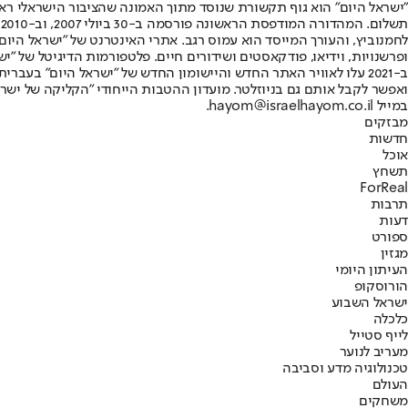
"ישראל היום" הוא גוף תקשורת שנוסד מתוך האמונה שהציבור הישראלי ראוי 
ת
ופרשנויות, וידיאו, פודקאסטים ושידורים חיים. פלטפורמות הדיגיטל של "ישרא
ב-2021 עלו לאוויר האתר החדש והיישומון החדש של "ישראל היום" בע
ואפשר לקבל אותם גם בניוזלטר. מועדון ההטבות הייחודי "הקליקה של ישרא
במייל hayom@israelhayom.co.il.
מבזקים
חדשות
אוכל
תשחץ
ForReal
תרבות
דעות
ספורט
מגזין
העיתון היומי
הורוסקופ
ישראל השבוע
כלכלה
לייף סטייל
מעריב לנוער
טכנולוגיה מדע וסביבה
העולם
משחקים