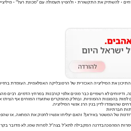
אזרחים • להשתיק את התקשורת • ולהפיץ תעמולה עם "מכונת רעל" • מיליצי
ח התיכון את המיליציה האכזרית של הרפובליקה האסלאמית, העומדת בחזית
ע על יותר מ-2,400 נרצחים במהומות במדינה, ודיווחים לא רשמיים כבר מונים אלפי קורבנות במר
 למות בהפגנות ההמוניות, ובחלק מהמקרים שתועדו המוחים אף הציתו א
ם שהועמדו לדין בגין הרג אנשי המיליציה.
תות חברתיות
ודנות של המשטר באיראן? והאם יצליחו אנשיו לחנוק את המחאה, או שהפ
רות המהפכה
בדרגה המקבילה לתא"ל בצה"ל. למרות שמו, לא מדובר בקר