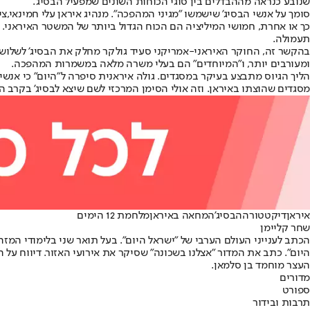
שנובע כנראה מההבדלים בין סוגי הכוחות השונים שמפעיל הבסיג'.
סומך על אנשי הבסיג' שישמשו "מגיני המהפכה". מנהיג איראן עלי חמינאי,ציל
כך או אחרת, חמושי המיליציה הם הכוח הגדול ביותר של המשטר האיראני. 
תעמולה.
בהקשר זה, החוקר האיראני-אמריקני סעיד גולקר מחלק את הבסיג' לשלוש קט
ומעורבים יותר, ו"המיוחדים" הם בעלי משרה מלאה במשמרות המהפכה.
הליך הגיוס מתבצע בעיקר במסגדים. גולה איראנית סיפרה ל"היום" כי אנשי
מסגדים שהוצתו באיראן. וזה אולי הסימן המרכזי לשם שיצא לבסיג' בקרב ה
איראן
דיקטטורה
הבסיג'
המחאה באיראן
מלחמת 12 הימים
שחר קליימן
הכתב לענייני העולם הערבי של "ישראל היום". בעל תואר שני בלימודי המז
היום". כתב את המדור "אצלנו בשכונה" שסיקר את אירועי האזור. דיווח על
העצר מוחמד בן סלמאן.
מדורים
ספורט
תרבות ובידור