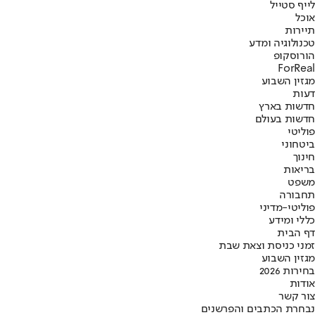
לייף סטייל
אוכל
תיירות
טכנולוגיה ומדע
הורוסקופ
ForReal
מגזין השבוע
דעות
חדשות בארץ
חדשות בעולם
פוליטי
ביטחוני
חינוך
בריאות
משפט
תחבורה
פוליטי-מדיני
כללי ומידע
דף הבית
זמני כניסת וצאת שבת
מגזין השבוע
בחירות 2026
אודות
צור קשר
נבחרת הכתבים והפרשנים