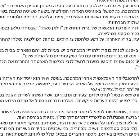
הפיץ תעמולה איראנית.
ודיעין על מתנגדי שלטון ובתיאום עם גופי הביטחון והביון האחרים - "אח
ת המהפכה. כך, למשל, באוגוסט האחרון המיליציה ביצעה פשיטה נרחבת בש
י המשטר תקפו את העצורות והעצורים, איימו עליהם, החרימו טלפונים ומח
 רשתות חברתיות
ה העורכת הראשית של ערוץ החדשות "גילאן סאדר", שבמחוז גילאן בצפו
כיר מקומי במיליציה.
במקרים אחרים הבסיג' נשלח לביצוע משימות מיוחדות על ידי מנגנון המודיע
עלי, תושב טהרן, סיפר אז ל"IRAN WIRE" כי הבסיג' פשט על בית משפחתו ב-2:30 לפנות בוקר: "להוריי המב
אנשים בבגדים אזרחיים עם כלי נשק עומדים מול הדלת שלנו".
ג' נכנס עם צו חיפוש בטענה לחשד לגבי מצלמות האבטחה והחרים את הכו
.
הרפובליקה האסלאמית אחרי המהפכה
. בשנת 1979 הוא ייסד א
 "הר הבית",צילום: אי.פי
י לסייע "לפנות שדות מוקשים", נשלחו חברים בבסיג' אל מותם הידוע מ
מהפכה, שמשמשות לסיוע לוגיסטי וצבאי. עם התחזקות ההשפעה של משמרו
רשת שמגלגלת מיליארדי דולרים דרך נדל"ן, מניות בבורסה ועוד.
 או לא רוצים להגן על המשטר, אז הכוח הזה, שמורכב בעיקר מאזרחים מאומ
תי ספר, סטודנטים, נשים, מבוגרים, בני שבטים ופקידים בשירות הציבורי.
רמים רשמיים באיראן, מספר החברים בבסיג' כולל מיליונים. לעומת זאת, ב