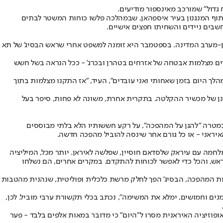
 גדול" שמורכב מאינספור מודיעים.
יתוף המנגנון בעיר איספהאן, שבמהלכה פלשו כוחות המשטר לבתים
שבים ניידים והשחיתו חפצים אישיים.
ן-מערב המדינה. בספטמבר היא זומנה למשפט אחרי שראש הבסיג' של תא
ין. בקיץ האחרון, על רקע מלחמת 12 הימים, כוחות המיליציה נשלחו להחרים מצלמות אבטחה של אזרחים בטהרן ובכרג' - ככל הנראה בשל חשש
וגרים יש בעיות לב, והם נשארים בבית במהלך היום בזמן שאחותי ואני עובדים", העיד, "אז התקנו מצלמות בתוך
נן של מכשיר ההקלטה. בתקרית אחרת, משונה לא פחות, סיפר בעל
ת הארגון במטרה "להגן על המהפכה", על רקע חששותיו הלא בלתי מבוססים
סדאם חוסיין
, שפלשה לאיראן. יותר מכל, המיליציה
ראש, והכל כדי לאפשר לכוחות להתקדם. במקרים אחרים, הם נשלחו
ת המהפכה, הבסיג' הפך לחלק מרשת כלכלית ופוליטית, שנהנית מהטבות
נים וחמושים, ימלא את המשימה", נכתב בכלי תקשורת ערבי מוביל. לכן,
אופוזיציה האיראנית מסרו ל"היום" כי מדובר במאות אלפים בלבד - פער