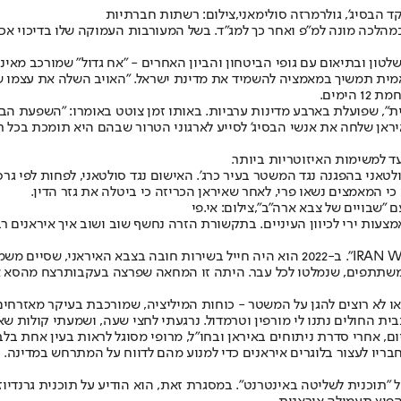
 הבסיג', גולרמרזה סולימאני,צילום: רשתות חברתיות
החל עוד ב-1984 במלחמת איראן-עיראק, במהלכה מונה למ"פ ואחר כך למג"ד. בשל המעורבות העמ
לטון ובתיאום עם גופי הביטחון והביון האחרים - "אח גדול" שמורכב מאינ
מית תמשיך במאמציה להשמיד את מדינת ישראל. "האויב השלה את עצמו ש
 12 הימים
.
רית", שפועלת בארבע מדינות ערביות. באותו זמן צוטט באומרו: "השפעת הבס
שאיראן שלחה את אנשי הבסיג' לסייע לארגוני הטרור שבהם היא תומכת בכל 
ד למשימות האיזוטריות ביותר.
לטאני בהפגנה נגד המשטר בעיר כרג'. האישום נגד סולטאני, לפחות לפי גרסת
כי המאמצים נשאו פרי, לאחר שאיראן הכריזה כי ביטלה את גזר הדין.
ם "שבויים של צבא ארה"ב",צילום: אי.פי
עוד לפני המחאה הנוכחית, פורסם בנובמבר סיפורו של נכירבן מרופי ב"IRAN WIRE". ב-2022 הוא
 המשתתפים, שנמלטו לכל עבר. היתה זו המחאה שפרצה בעקבות
רצח מהסא א
 או לא רוצים להגן על המשטר - כוחות המיליציה, שמורכבת בעיקר מאזרח
ת החולים נתנו לי מורפין וטרמדול. נרגעתי לחצי שעה, ושמעתי קולות שאומ
היום, אחרי סדרת ניתוחים באיראן ובחו"ל, מרופי מסוגל לראות בעין אחת בלב
בריו לעצור בלוגרים איראנים כדי למנוע מהם לדווח על המתרחש במדינה.
2, ראש הבסיג' סולימאני הצהיר על "תוכנית לשליטה באינטרנט". במסגרת זאת, הוא הודיע ע