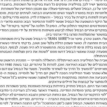
הדיגיטלי" - במילים אחרות, לרגל אחר אזרחי איראן ברשתות החברתיות ול
בהמשך ישיר לכך, במיליציה עוסקים כל העת בפיקוח על השכונות, בהעברת מ
יתר על כן, הבסיג' פועלים בשיתוף פעולה עם מנגנון המודיעין של משמרו
ולחנויות רבות במטרה לעצור נשים מהמיעוט הבהאי. לעיתים קרובות, סוכנ
העזה למתוח ביקורת על בכיר בבסיג' - והועמדה לדין. מהטא סדרי,צילום:
על היקף ההשפעה של הבסיג' אפשר ללמוד מהסיפור הבא: מהטא סדארי הית
הסטודנטים המקומי התלונן עליה. הסיבה? תלונה על "סיקור ביקורתי" של ב
במשטר שהמצלמות נפרצו בידי ארגוני ביון.
הבית ומחוצה לו. כאשר פעמון הדלת צלצל שוב ושוב, בדקתי וראיתי כעשרה 
הם בעטו בדלת וניסו להיכנס בכוח. מהמשטרה לא היה מענה. לבסוף, הבסי
מסעדה קטנה שאנשי הבסיג' דרשו ממנו "לשנות את כיוון מצלמות האבטחה"
ההתחלה
אביה של המיליציה הוא האייתוללה רוחאללה ח'ומייני – המנהיג הראשון של
מהגנרלים של הצבא האיראני. ואכן, למרות גל טיהורים, כבר בשנת 1980 התבצע ניסיון הפיכה כושל של הצבא. הבסיג' נועד, למעשה, לבלום את הצבא האיראני - או כל גורם אחר שינסה להוביל מהפכה חדשה.
מאיימים "להמשיך כל הדרך עד לשחרור פלסטין". מצעד של הבסיג' עם דגם של
אלא שמהר מאוד המיליציה הפכה ל"נשק יום הדין" של ח'ומייני. בשנות ה-80 שימש הבסיג' לגיוס ילדים, צעירים ומבוגרים, אשר נשלחו לשדות הקטל במלחמה עם עיראק של
הטביעה את חותמה במתקפות הידועות לשמצה שעשו שימוש ב"גל אנושי": כד
להסתער על קבוצות של חיילים עיראקים.
מאז ועד היום, הבסיג' מחזיק ביחידות צבאיות מאומנות בתוך משמרות ה
ותפקידים בתוך מוסדות המדינה. במשרד האוצר בארה"ב העריכה כי מדובר ב
"לפי הדוקטרינה של הבסיג', אם כוחות הביטחון והצבא הרשמיים לא יכולים
הכוח מגייס איראנים מכל שכבות החברה – עירוניים, כפריים, תלמידים של ב
בשורות המשטר, הבסיג' מוצג כ"מגן המהפכה" וכ"קו ההגנה האחרון". לפי גו