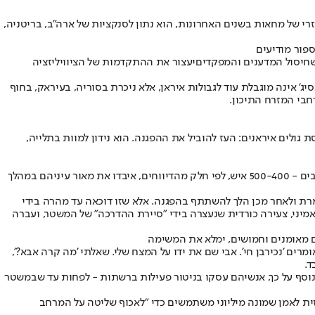
וקה שלו בדיכוי אכזרי של מחאות בשנים האחרונות, הוא נתון לסנקציות של ארה"ב, בריטניה,
ספור מודיעים
חיסול המדענים והמפקדים
יעצור את ההתקדמות של הציוויליזציה
יג' אינה מוגבלת עוד לגבולות איראן, אלא ניכרת בסוריה, בעיראק, בחוף
רחבי המזרח התיכון.
 גולים איראנים: העז להוביל את ההפגנה. הוא נידון למוות בתלייה,
פרקטיקה אכזרית אחרת שבה מעורבים אנשי הבסיג' היא לעוור מפגינים באמצעות ירי לכיוון העיניים. בתקשורת הזרה נחשף שוב ושוב איך איראנים רבים - 500-400 איש, לפי חלק מהדיווחים, איבדו את מאור עיניהם במהלך
 היה חייל בשירות חובה בצבא האיראני, שסיים משמרת ולאחר מכן הלך להשתתף בהפגנה. אלא שזו דוכאה עד מהרה בידי
מיני
, צעירה כורדית שנעצרה בידי "סיירת ההדרכה" של המשטר, ועברה
ים מאומנים וחמושים, ימלא את המשימה
רים 'נכירבן חי'. אבי שם את ידו על המצח שלי. שאלתי 'מה קרה אבא?',
ד.
 נוסף על כך, אנשיהם עסקו בניטור פעילות ברשתות - לפחות עד שבמשטר
ל תוכנית גרנדיוזית לאמן שמונה מיליוני משתמשים כדי "לאכוף שליטה על המרחב