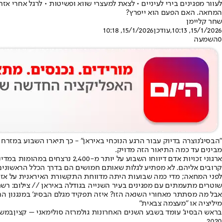
לעוור מפגינים בירי לעיניים • לצאת למעצרי שווא ופשיטות • לרגל אחרי 
המחאה. האם הפעם הוא ייפרץ?
שחר קליימן
15/1/2026, 10:13
,עודכן
15/1/2026, 10:18
0
השמעה
"
הבסיג'
נוצרה בדיוק עבור הרגע הנוכחי באיראן" - כך תיארו השבוע במזר
מבינים עד כמה התיאור הזה מדויק.
ארגוני זכויות אדם דיווחו השבו
קרובים אליהם. לא מפתיע לגלות שאותם חמושים הם בדרך הכלל הראשונים
לפני המחאה; מדי כמה שבועות היתה מדווחת התקשורת האיראנית על אזרחי
שוטרים מתעמתים עם מפגינים בעיר השנייה בגודלה באיראן // צילום: רש
אבל מה מסתתר מאחורי השנאה הזו? איזה תפקיד מגלם הבסיג' במנגנון הר
מיליציה או "מעצמה צבאית"
בראש הבסיג' עומד בשבע השנים האחרונות גולמרזה סולימאני – קצין
במשמ
2020.