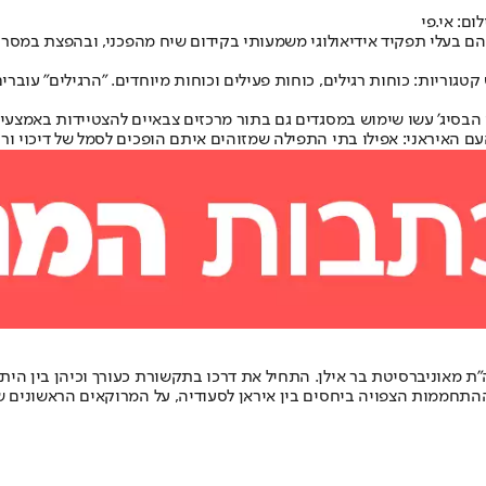
ום: אי.פי
הם בעלי תפקיד אידיאולוגי משמעותי בקידום שיח מהפכני, ובהפצת במסרי 
גוריות: כוחות רגילים, כוחות פעילים וכוחות מיוחדים. "הרגילים" עוברי
 הבסיג' עשו שימוש במסגדים גם בתור מרכזים צבאיים להצטיידות באמצעי ל
עם האיראני: אפילו בתי התפילה שמזוהים איתם הופכים לסמל של דיכוי ורו
ה"ת מאוניברסיטת בר אילן. התחיל את דרכו בתקשורת כעורך וכיהן בין הית
 ההתחממות הצפויה ביחסים בין איראן לסעודיה, על המרוקאים הראשונים ש