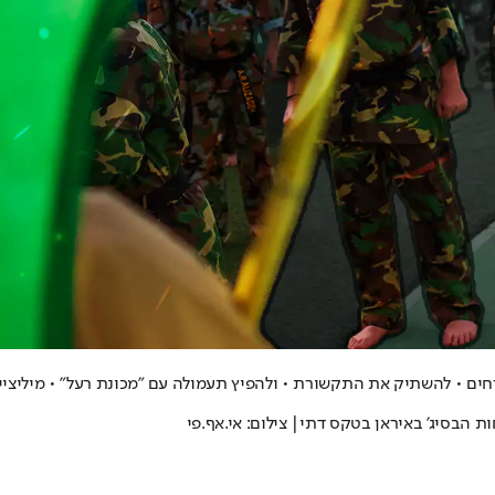
אזרחים • להשתיק את התקשורת • ולהפיץ תעמולה עם "מכונת רעל" • מיליצי
 הבסיג' באיראן בטקס דתי| צילום: אי.אף.פי