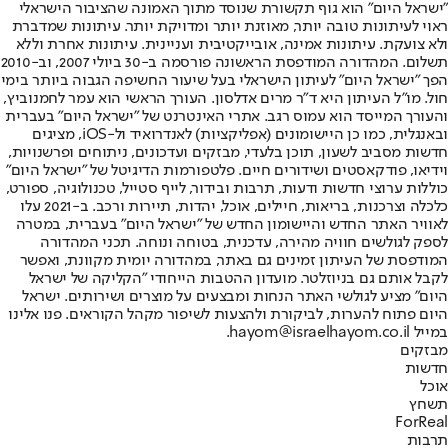
"ישראל היום" הוא גוף תקשורת שנוסד מתוך האמונה שהציבור הישראלי
ראוי לעיתונות טובה יותר, מאוזנת יותר ומדויקת יותר. עיתונות שמדברת
ולא צועקת. עיתונות אמינה, אובייקטיבית ועניינית. עיתונות אחרת וללא
תשלום. המהדורה המודפסת הראשונה פורסמה ב-30 ביולי 2007, וב-2010
הפך "ישראל היום" לעיתון הישראלי בעל שיעור החשיפה הגבוה ביותר בימי
חול. מו"ל העיתון היא ד"ר מרים אדלסון. העורך הראשי הוא עמר לחמנוביץ,
והעורך המייסד הוא עמוס רגב. אתרי האינטרנט של "ישראל היום" בעברית
ובאנגלית, כמו כן היישומונים (אפליקציות) לאנדרואיד ול-iOS, מציגים
חדשות מסביב לשעון, תוכן בלעדי, מבזקים ועדכונים, ניתוחים ופרשנויות,
וידיאו, פודקאסטים ושידורים חיים. פלטפורמות הדיגיטל של "ישראל היום"
כוללות ערוצי חדשות ודעות, תרבות ובידור, לייף סטייל, טכנולוגיה, ספורט,
כלכלה וצרכנות, בריאות, חיילים, אוכל, יהדות, תיירות ורכב. ב-2021 עלו
לאוויר האתר החדש והיישומון החדש של "ישראל היום" בעברית, במטרה
לספק לגולשים חוויה מהירה, עדכנית, בטוחה ונוחה. תכני המהדורה
המודפסת של העיתון זמינים גם באתר, במהדורה יומית מקוונת, ואפשר
לקבל אותם גם בניוזלטר. מועדון ההטבות הייחודי "הקליקה של ישראל
היום" מציע לגולשי האתר הנחות ומבצעים על מוצרים ושירותים. ישראל
היום פתוח להערות, לביקורת ולהצעות לשיפור מקהל הקוראים. פנו אלינו
במייל hayom@israelhayom.co.il.
מבזקים
חדשות
אוכל
תשחץ
ForReal
תרבות