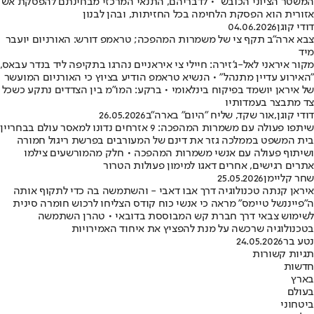
המשטר הציוני הכובש" • לדבריהם, התנאי המרכזי מבחינתם להפסקת אש
אזורית הוא הפסקת הלחימה בכל החזיתות, ובהן לבנון
דודי קוגן
04.06.2026
צבא ארה"ב תקף צי של משמרות המהפכה; טראמפ דורש: האורניום יועבר
מיד
מקור איראני לאל-ג'זירה: חיילי צי איראניים נהרגו בתקיפה ליד בנדר עבאס,
"האירוע עדיין מתנהל" • הנשיא טראמפ הודיע בציוץ כי האורניום המועשר
של איראן יושמד בפיקוח בינלאומי • ברקע: המו"מ בין הצדדים נתקע כשכל
צד מתבצר בעמדותיו
דודי קוגן
,
אור שקד, שליח "היום" בארה"ב
26.05.2026
שיתפו פעולה עם משמרות המהפכה: 9 אזרחים נדונו למאסר עולם בבחריין
בית המשפט בממלכה גזר את דינם של המעורבים בפרשת ריגול חמורה
ושיתוף פעולה עם אנשי משמרות המהפכה • חלק מהמורשעים צילמו
אתרים רגישים, אחרים דאגו למימון פעולות הטרור
שחר קליימן
25.05.2026
איראן קנתה טכנולוגיה דרך אבו דאבי - והשתמשה בה כדי לתקוף אותה
ה"פייננשל טיימס" מראה כי אנשי כוח קודס הצליחו לרכוש חומרה סינית
לשימוש צבאי דרך חברת קש המבוססת בדובאי • טהרן השתמשה
בטכנולוגיה שרכשה על מנת להפציץ את איחוד האמירויות
נטע בר
24.05.2026
תגיות קשורות
חדשות
בארץ
בעולם
ביטחוני