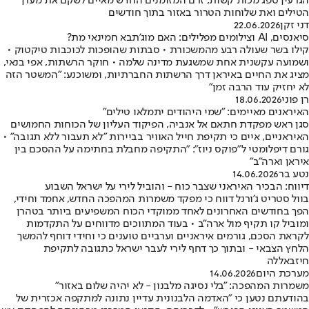
הגרעין ספג מכות קשות, זרם המזומנים החדש מאיים לשקם את מערך
הטילים ואת שלוחות הטרור באזור בתוך חודשים
דני זקן
22.06.2026
סיאנסים, AI וצילומים מפלילים: האם מוג'תבא חמינאי מת?
קילו בשר שעולה רבע מהמשכורת • סבתות שהופכות לכוכבות טיקטוק •
ושמועה עקשנית אחת שמשגעת מדינה שלמה • חוקר הרשתות, אפי בנאי,
מציג את החיים באיראן דרך הרשתות החברתיות, ומשוכנע: "המשטר הזה
לא יחזיק עוד הרבה זמן"
רן פוני
18.06.2026
האיראנים מאיימים: "שמי היהודים יתמלאו טילים"
סגן ראש מפקדת חתאם אל אנביה, הפיקוד העליון של הכוחות החמושים
האיראניים, איים כי תקיפת חייל האוויר בביירות "לא תעבור ללא תגובה" •
גורם דיפלומטי ל"פוקס ניוז": "התקיפה מחבלת בחתימה על ההסכם בין
איראן וארה"ב"
נטע בר
14.06.2026
דיווח: הבכיר האיראני שצבר כוח - והוביל לירי על ישראל השבוע
בוול סטריט ג'ורנל דווח כי מפקד משמרות המהפכה החדש, אחמד וחידי,
הפך בחודשים האחרונים לאחד ממוקדי הכוח המשפיעים ביותר בטהרן
ומוביל קו תקיף מול ארה"ב • בעוד המתווכים מדווחים על התקדמות
לקראת הסכם, גורמים איראניים וערביים טוענים כי וחידי דוחף להמשך
הלחץ הצבאי - ובתוך כך דחף לירי לעבר ישראל כתגובה לתקיפת
חיזבאללה
מערכת היום
14.06.2026
משמרות המהפכה: "בלי נסיגה מלבנון - לא יהיה שלום באזור"
בהודעתם נטען כי "האדמה הלבנונית עדיין נתונה למתקפה אכזרית של