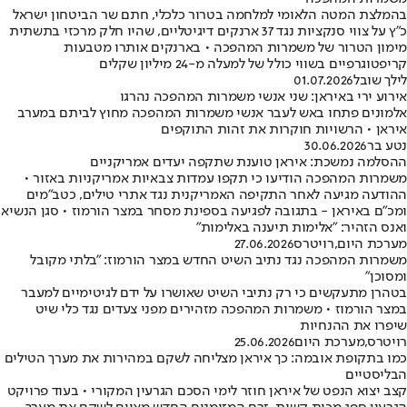
בהמלצת המטה הלאומי למלחמה בטרור כלכלי, חתם שר הביטחון ישראל
כ"ץ על צווי סנקציות נגד 37 ארנקים דיגיטליים, שהיו חלק מרכזי בתשתית
מימון הטרור של משמרות המהפכה • בארנקים אותרו מטבעות
קריפטוגרפיים בשווי כולל של למעלה מ-24 מיליון שקלים
לילך שובל
01.07.2026
אירוע ירי באיראן: שני אנשי משמרות המהפכה נהרגו
אלמונים פתחו באש לעבר אנשי משמרות המהפכה מחוץ לביתם במערב
איראן • הרשויות חוקרות את זהות התוקפים
נטע בר
30.06.2026
ההסלמה נמשכת: איראן טוענת שתקפה יעדים אמריקניים
משמרות המהפכה הודיעו כי תקפו עמדות צבאיות אמריקניות באזור •
ההודעה מגיעה לאחר התקיפה האמריקנית נגד אתרי טילים, כטב"מים
ומכ"ם באיראן - בתגובה לפגיעה בספינת מסחר במצר הורמוז • סגן הנשיא
ואנס הזהיר: "אלימות תיענה באלימות"
מערכת היום
,
רויטרס
27.06.2026
משמרות המהפכה נגד נתיב השיט החדש במצר הורמוז: "בלתי מקובל
ומסוכן"
בטהרן מתעקשים כי רק נתיבי השיט שאושרו על ידם לגיטימיים למעבר
במצר הורמוז • משמרות המהפכה מזהירים מפני צעדים נגד כלי שיט
שיפרו את ההנחיות
רויטרס
,
מערכת היום
25.06.2026
כמו בתקופת אובמה: כך איראן מצליחה לשקם במהירות את מערך הטילים
הבליסטיים
קצב יצוא הנפט של איראן חוזר לימי הסכם הגרעין המקורי • בעוד פרויקט