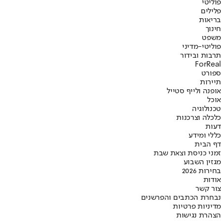
פוליטי
פלילים
בריאות
חינוך
משפט
פוליטי-מדיני
תרבות ובידור
ForReal
ספורט
תיירות
אופנה ולייף סטייל
אוכל
טכנולוגיה
כלכלה וצרכנות
דעות
כללי ומידע
דף הבית
זמני כניסת וצאת שבת
מגזין השבוע
בחירות 2026
אודות
צור קשר
נבחרת הכתבים והפרשנים
מדיניות פרטיות
הצהרת נגישות