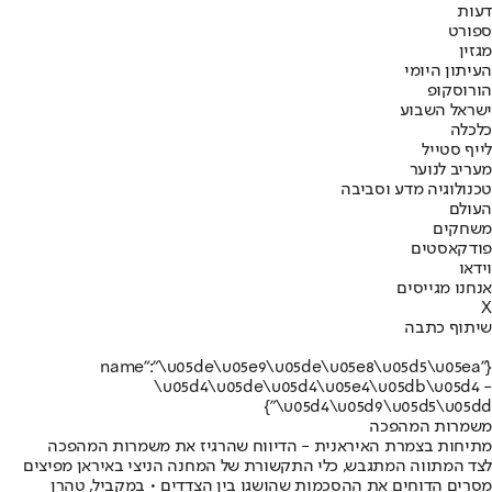
דעות
ספורט
מגזין
העיתון היומי
הורוסקופ
ישראל השבוע
כלכלה
לייף סטייל
מעריב לנוער
טכנולוגיה מדע וסביבה
העולם
משחקים
פודקאסטים
וידאו
אנחנו מגייסים
X
שיתוף כתבה
{"name":"\u05de\u05e9\u05de\u05e8\u05d5\u05ea
\u05d4\u05de\u05d4\u05e4\u05db\u05d4 -
\u05d4\u05d9\u05d5\u05dd"}
משמרות המהפכה
מתיחות בצמרת האיראנית - הדיווח שהרגיז את משמרות המהפכה
לצד המתווה המתגבש, כלי התקשורת של המחנה הניצי באיראן מפיצים
מסרים הדוחים את ההסכמות שהושגו בין הצדדים • במקביל, טהרן