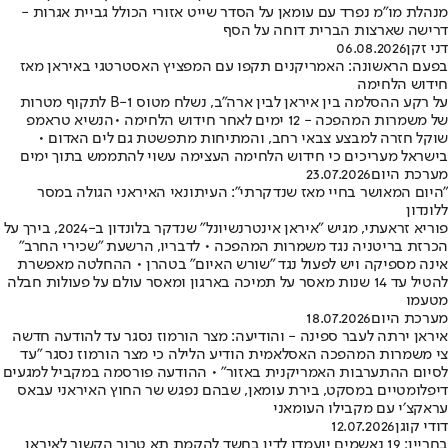
מנהלת מו"מ נפרד עם עומאן על הסדר שייט אזורי הכולל גביית אגרות -
דרישה שארצות הברית דוחה על הסף
דני זקן
06.08.2026
בפעם הראשונה: האמריקנים תקפו עם המפציץ האסטרטגי באיראן מאז
חידוש הלחימה
על רקע ההסלמה בין איראן לבין ארה"ב, נשלח מטוס B-1 לתקוף מטרות
של משמרות המהפכה - 12 ימים לאחר חידוש הלחימה •הנשיא טראמפ
שוקל חזרה למבצע צבאי רחב, והמתיחות מתפשטת גם לים האדום •
בישראל מעריכים כי חידוש הלחימה העצימה עשוי להתממש בתוך ימים
מערכת היום
23.07.2026
"היום המאושר בחיי מאז שנדקרתי": העיתונאי האיראני הגולה במסר
ללונדון
פוריא זראעתי, מגיש "איראן אינטרנשיונל" שנדקר בלונדון ב-2024, בירך על
הכרזת בריטניה נגד משמרות המהפכה • לדבריו, הרשעת "שכירי החרב"
אינה מספיקה ויש לפעול נגד "שורש האיום" בטהרן • ההחלטה מאפשרת
להטיל עד 14 שנות מאסר על תמיכה בארגון ומאסר עולם על פעולות חבלה
מטעמו
מערכת היום
18.07.2026
איראן ירתה לעבר ספינה - והודיעה: מצר הורמוז נסגר עד להודעה חדשה
צי משמרות המהפכה האסלאמית הודיע הלילה כי מצר הורמוז נסגר ״עד
לסיום ההתערבות האמריקנית באזור״ • ההודעה פורסמה במקביל למגעים
דיפלומטיים במסקט, בירת עומאן, שבהם נפגש שר החוץ האיראני עבאס
עראקצ׳י עם מקבילו העומאני
דודי קוגן
12.07.2026
בחריין: 19 נאשמים יועמדו לדין בחשד להקמת תא טרור הקשור לאיראן