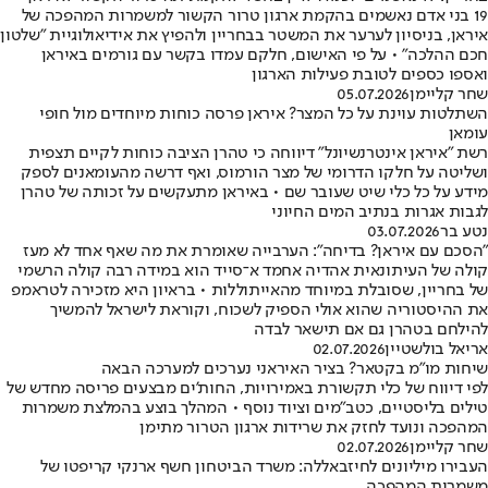
19 בני אדם נאשמים בהקמת ארגון טרור הקשור למשמרות המהפכה של
איראן, בניסיון לערער את המשטר בבחריין ולהפיץ את אידיאולוגיית "שלטון
חכם ההלכה" • על פי האישום, חלקם עמדו בקשר עם גורמים באיראן
ואספו כספים לטובת פעילות הארגון
שחר קליימן
05.07.2026
השתלטות עוינת על כל המצר? איראן פרסה כוחות מיוחדים מול חופי
עומאן
רשת "איראן אינטרנשיונל" דיווחה כי טהרן הציבה כוחות לקיים תצפית
ושליטה על חלקו הדרומי של מצר הורמוס, ואף דרשה מהעומאנים לספק
מידע על כל כלי שיט שעובר שם • באיראן מתעקשים על זכותה של טהרן
לגבות אגרות בנתיב המים החיוני
נטע בר
03.07.2026
"הסכם עם איראן? בדיחה": הערבייה שאומרת את מה שאף אחד לא מעז
קולה של העיתונאית אהדיה אחמד א־סייד הוא במידה רבה קולה הרשמי
של בחריין, שסובלת במיוחד מהאייתוללות • בראיון היא מזכירה לטראמפ
את ההיסטוריה שהוא אולי הספיק לשכוח, וקוראת לישראל להמשיך
להילחם בטהרן גם אם תישאר לבדה
אריאל בולשטיין
02.07.2026
שיחות מו"מ בקטאר? בציר האיראני נערכים למערכה הבאה
לפי דיווח של כלי תקשורת באמירויות, החות'ים מבצעים פריסה מחדש של
טילים בליסטיים, כטב"מים וציוד נוסף • המהלך בוצע בהמלצת משמרות
המהפכה ונועד לחזק את שרידות ארגון הטרור מתימן
שחר קליימן
02.07.2026
העבירו מיליונים לחיזבאללה: משרד הביטחון חשף ארנקי קריפטו של
משמרות המהפכה