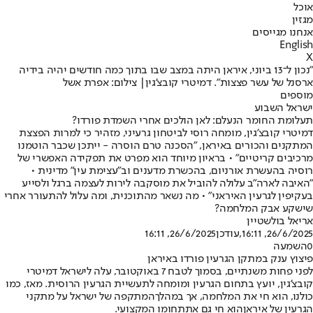
אוכל
מגזין
אנחנו מגייסים
English
X
"נכון ל־13 ביוני, איראן היתה במצב שבו בתוך כמה חודשים יהיה בידיה
ארסנל של עשר פצצות". דמיטרי קובצ'גין| צילום: אפרת אשל
מוספים
ישראל השבוע
תעלומת החומר הנעלם: לאן הולכים אחרי השמדת פורדו?
דמיטרי קובצ'גין, מומחה רוסי לביטחון גרעיני, מזהיר כי למרות הפצצת
המתקנים והכורים באיראן, "הסכנה טרם הוסרה - ייתכן שכבר הוטמנו
מרכיבים קריטיים" • בראיון מיוחד הוא מפרט את תפקידה האפשרי של
רוסיה בהעשרת אורניום, בהכשרת מדענים וב"עצימת עין" מדינית •
"האיבה לארה"ב עלולה להוביל את מוסקבה לירות לעצמה ברגל ולסייע
בעקיפין לגרעין האיראני" • מה נשאר מהתוכנית, ומה עלול להתעורר אחרי
שישקע אבק המלחמה?
אריאל בולשטיין
26/6/2025, 16:11
,עודכן
26/6/2025, 16:11
0
השמעה
פיצוץ ענק במתקן הגרעין פורדו באיראן
לפני פחות משנתיים, בסמוך לטבח 7 באוקטובר, עלה לישראל דמיטרי
קובצ'גין, יועץ בתחום הגרעין ומומחה לתעשיית הגרעין הרוסית. מאז, כמו
כולנו, הוא חי את המלחמה, אך במהלך
המתקפה של ישראל על מתקני
הגרעין של איראן
הוא חי גם את
תחומו המקצועי
.