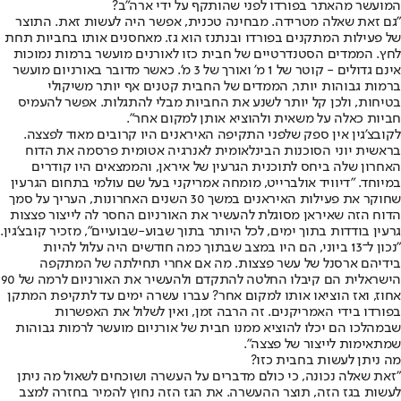
המועשר מהאתר בפורדו לפני שהותקף על ידי ארה"ב?
"גם זאת שאלה מטרידה. מבחינה טכנית, אפשר היה לעשות זאת. התוצר
של פעילות המתקנים בפורדו ובנתנז הוא גז. מאחסנים אותו בחביות תחת
לחץ. הממדים הסטנדרטיים של חבית כזו לאורנים מועשר ברמות נמוכות
אינם גדולים - קוטר של 1 מ' ואורך של 3 מ'. כאשר מדובר באורניום מועשר
ברמות גבוהות יותר, הממדים של החבית קטנים אף יותר משיקולי
בטיחות, ולכן קל יותר לשנע את החביות מבלי להתגלות. אפשר להעמיס
חביות כאלה על משאית ולהוציא אותן למקום אחר".
לקובצ'גין אין ספק שלפני התקיפה האיראנים היו קרובים מאוד לפצצה.
בראשית יוני הסוכנות הבינלאומית לאנרגיה אטומית פרסמה את הדוח
האחרון שלה ביחס לתוכנית הגרעין של איראן, והממצאים היו קודרים
במיוחד. "דיוויד אולברייט, מומחה אמריקני בעל שם עולמי בתחום הגרעין
שחוקר את פעילות האיראנים במשך 30 השנים האחרונות, העריך על סמך
הדוח הזה שאיראן מסוגלת להעשיר את האורניום החסר לה לייצור פצצות
גרעין בודדות בתוך ימים, לכל היותר בתוך שבוע-שבועיים", מזכיר קובצ'גין.
"נכון ל־13 ביוני, הם היו במצב שבתוך כמה חודשים היה עלול להיות
בידיהם ארסנל של עשר פצצות. מה אם אחרי תחילתה של המתקפה
הישראלית הם קיבלו החלטה להתקדם ולהעשיר את האורניום לרמה של 90
אחוז, ואז הוציאו אותו למקום אחר? עברו עשרה ימים עד לתקיפת המתקן
בפורדו בידי האמריקנים. זה הרבה זמן, ואין לשלול את האפשרות
שבמהלכו הם יכלו להוציא ממנו חבית של אורניום מועשר לרמות גבוהות
שמתאימות לייצור של פצצה".
מה ניתן לעשות בחבית כזו?
"זאת שאלה נכונה, כי כולם מדברים על העשרה ושוכחים לשאול מה ניתן
לעשות בגז הזה, תוצר ההעשרה. את הגז הזה נחוץ להמיר בחזרה למצב