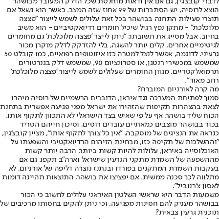
לדברי קובצ'גין, גם אם אין ודאות מוחלטת שכל הדלק המעובד מבושהר
הוצא לרוסיה, יש הסתברות של 99 אחוז שזה המצב. כאשר הוא נשאל אם
תוצרי פעילות התחנה בבושהר בכל זאת עלולים לשמש לייצור "פצצה
מלוכלכת" - מתקן נפץ רגיל שיכיל חומרים רדיואקטיביים - הוא משיב
בחיוב, אבל מסייג את תשובתו: "ניתן לייצר 'פצצה מלוכלכת' גם מחומרים
לגיטימיים אחרים, קלים יותר להשגה, בלי להזדקק לדלק מוקרן מכור
גרעיני. לדוגמה, אפשר לנצל למטרה כזו איזוטופים רפואיים, כמו קובלט 50
שמשמש במכשירי רנטגן, או סטרונציום 90, שמשמש דלק בגנרטורים
תרמואלקטריים. מגוון החומרים שעלולים לשמש לייצור 'פצצה מלוכלכת'
רחב מאוד".
מה קרה לאורניום המוברח?
סמוך לפתיחת המערכה נגד איראן, הדוברים הרשמיים של רוסיה מיהרו
לצאת בהצהרות תקיפות שהזהירו את ישראל מפני פגיעה אפשרית בתחנת
הכוח שליד בושהר, אף על פי שאיש בצד הישראלי לא התכוון לתקוף אותו.
בכור בבושהר מוצבים כמאתיים עובדים רוסים, וסיכון חייהם הטריד
כנראה את הנציגים של מוסקבה. "אין כל צורך לתקוף אותו", מציין קובצ'גין,
"וההשלכות של תקיפה כזו, מבחינת הזיהום הרדיואקטיבי והשפעתו על
האוכלוסייה באיראן, עלולות להיות קשות ביותר, הרבה יותר קשות
מההשפעה של השמדת מתקני הגרעין שישראל וארה"ב תקפו. גם אם
בעקבות השמדת המתקנים בפורדו ובנתנז נוצרה דליפה של אורניום, לא
מתלווה לכך סכנה ממשית. אם יפציצו את בושהר, התוצאות תהיינה דומות
לאסון צ'רנוביל".
משמעות הדבר היא שראשי השלטון האיראני עלולים לחשוב כי הכור
בבושהר מעניק להם חסינות מפגיעה, וכי ניתן להקים בחסותו מרכיבים של
תוכנית גרעין צבאית?