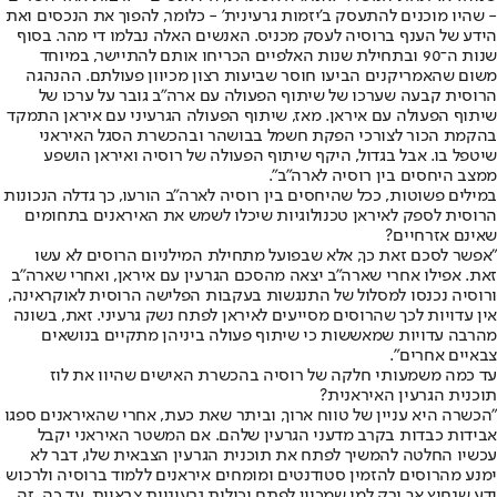
- שהיו מוכנים להתעסק ב'יזמות גרעינית' - כלומר, להפוך את הנכסים ואת
הידע של הענף ברוסיה לעסק מכניס. האנשים האלה נבלמו די מהר. בסוף
שנות ה־90 ובתחילת שנות האלפיים הכריחו אותם להתיישר, במיוחד
משום שהאמריקנים הביעו חוסר שביעות רצון מכיוון פעולתם. ההנהגה
הרוסית קבעה שערכו של שיתוף הפעולה עם ארה"ב גובר על ערכו של
שיתוף הפעולה עם איראן. מאז, שיתוף הפעולה הגרעיני עם איראן התמקד
בהקמת הכור לצורכי הפקת חשמל בבושהר ובהכשרת הסגל האיראני
שיטפל בו. אבל בגדול, היקף שיתוף הפעולה של רוסיה ואיראן הושפע
ממצב היחסים בין רוסיה לארה"ב".
במילים פשוטות, ככל שהיחסים בין רוסיה לארה"ב הורעו, כך גדלה הנכונות
הרוסית לספק לאיראן טכנולוגיות שיכלו לשמש את האיראנים בתחומים
שאינם אזרחיים?
"אפשר לסכם זאת כך, אלא שבפועל מתחילת המילניום הרוסים לא עשו
זאת. אפילו אחרי שארה"ב יצאה מהסכם הגרעין עם איראן, ואחרי שארה"ב
ורוסיה נכנסו למסלול של התנגשות בעקבות הפלישה הרוסית לאוקראינה,
אין עדויות לכך שהרוסים מסייעים לאיראן לפתח נשק גרעיני. זאת, בשונה
מהרבה עדויות שמאששות כי שיתוף פעולה ביניהן מתקיים בנושאים
צבאיים אחרים".
עד כמה משמעותי חלקה של רוסיה בהכשרת האישים שהיוו את לוז
תוכנית הגרעין האיראנית?
"הכשרה היא עניין של טווח ארוך, וביתר שאת כעת, אחרי שהאיראנים ספגו
אבידות כבדות בקרב מדעני הגרעין שלהם. אם המשטר האיראני יקבל
עכשיו החלטה להמשיך לפתח את תוכנית הגרעין הצבאית שלו, דבר לא
ימנע מהרוסים להזמין סטודנטים ומומחים איראנים ללמוד ברוסיה ולרכוש
ידע שנחוץ אך ורק למי שמכוון לפתח יכולות גרעיניות צבאיות. עד כה, זה