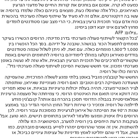
כמעט לא קרה. אמנם אם בוחנים את קורות החיים של מדעני הגרעין
האיראנים, כולל אלה שחוסלו כעת, מוצאים ביניהם כאלה שלמדו ברוסיה או
עשו בה דוקטורטים, אולם זה לא מעיד על שיתוף פעולה מערכתי בהכשרת
כוח אדם עבור תוכנית גרעין צבאית, כי הרי מצב שבו סטודנטים לומדים
מחוץ לארצם אינו יוצא דופן בימינו.
.,צילום: AFP
"בכל הקשור לשיתוף פעולה מערכתי בדרג מדינתי, הרוסים הכשירו בעיקר
מומחים לתפעול הכור בבושהר, שנבנה על ידיהם. בסך הכל הוכשרו בין
1,000 ל־1,500 מומחים כאלה. עם זאת, לא ניתן לשלול שכמה סטודנטים
בודדים מאיראן נקלעו במהלך לימודיהם ברוסיה לתחומים רגישים באמת
שקשורים למרכיבים של תוכנית הגרעין הצבאית, אלא שזה לא נעשה באופן
מערכתי ומכוון. אני חושש שעכשיו הסיכון לשיתוף פעולה מערכתי גדל".
הרווח כולו של רוסיה
החשש של קובצ'גין מוביל באופן בלתי נמנע לשאלה המרכזית, שהעסיקה
ושעודנה מעסיקה רבים וטובים: האם רוסיה מעוניינת שאיראן, שותפתה
לציר האנטי־מערבי, תהיה בעלת יכולות גרעיניות צבאיות, או שמא תסריט
כזה דווקא אינו תואם את האינטרס הרוסי, כי צמיחתה של מעצמה גרעינית
אסלאמיסטית בגבולה הדרומי תסכן בהכרח גם אותה? קובצ'גין מודע
לדילמה של רוסיה ומזכיר כי שירות ריגול החוץ הרוסי הגדיר כבר באמצע
שנות ה־90 את הפיכתה של איראן לגרעינית כמסוכנת עבור רוסיה. לכן
הרוסים גילו איפוק ונמנעו מלעזור לאיראן בתחומים רגישים, הוא טוען. אבל
בעקבות הרעת היחסים בין רוסיה למערב, הסיטואציה הזו עלולה
להשתנות. אין זה אומר שהרוסים ימהרו לסייע בנושאים מובהקים, כמו
נשק, אבל די שהם יחליטו לאמץ מדיניות של עצימת עיניים כביכול, או