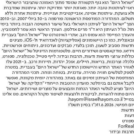
"ישראל היום" הוא גוף תקשורת שנוסד מתוך האמונה שהציבור הישראלי
ראוי לעיתונות טובה יותר, מאוזנת יותר ומדויקת יותר. עיתונות שמדברת
ולא צועקת. עיתונות אמינה, אובייקטיבית ועניינית. עיתונות אחרת וללא
תשלום. המהדורה המודפסת הראשונה פורסמה ב-30 ביולי 2007, וב-2010
הפך "ישראל היום" לעיתון הישראלי בעל שיעור החשיפה הגבוה ביותר בימי
חול. מו"ל העיתון היא ד"ר מרים אדלסון. העורך הראשי הוא עמר לחמנוביץ,
והעורך המייסד הוא עמוס רגב. אתרי האינטרנט של "ישראל היום" בעברית
ובאנגלית, כמו כן היישומונים (אפליקציות) לאנדרואיד ול-iOS, מציגים
חדשות מסביב לשעון, תוכן בלעדי, מבזקים ועדכונים, ניתוחים ופרשנויות,
וידיאו, פודקאסטים ושידורים חיים. פלטפורמות הדיגיטל של "ישראל היום"
כוללות ערוצי חדשות ודעות, תרבות ובידור, לייף סטייל, טכנולוגיה, ספורט,
כלכלה וצרכנות, בריאות, חיילים, אוכל, יהדות, תיירות ורכב. ב-2021 עלו
לאוויר האתר החדש והיישומון החדש של "ישראל היום" בעברית, במטרה
לספק לגולשים חוויה מהירה, עדכנית, בטוחה ונוחה. תכני המהדורה
המודפסת של העיתון זמינים גם באתר, במהדורה יומית מקוונת, ואפשר
לקבל אותם גם בניוזלטר. מועדון ההטבות הייחודי "הקליקה של ישראל
היום" מציע לגולשי האתר הנחות ומבצעים על מוצרים ושירותים. ישראל
היום פתוח להערות, לביקורת ולהצעות לשיפור מקהל הקוראים. פנו אלינו
במייל hayom@israelhayom.co.il.
יום חמישי, 11.6.2026
כ"ו בסיון תשפ"ו
חדשות
דעות
ספורט
ForReal
תרבות ובידור