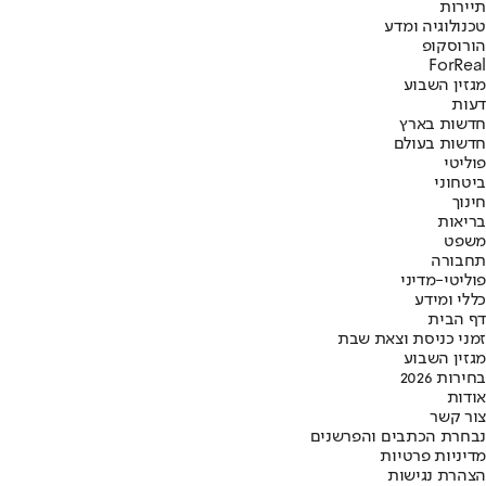
תיירות
טכנולוגיה ומדע
הורוסקופ
ForReal
מגזין השבוע
דעות
חדשות בארץ
חדשות בעולם
פוליטי
ביטחוני
חינוך
בריאות
משפט
תחבורה
פוליטי-מדיני
כללי ומידע
דף הבית
זמני כניסת וצאת שבת
מגזין השבוע
בחירות 2026
אודות
צור קשר
נבחרת הכתבים והפרשנים
מדיניות פרטיות
הצהרת נגישות