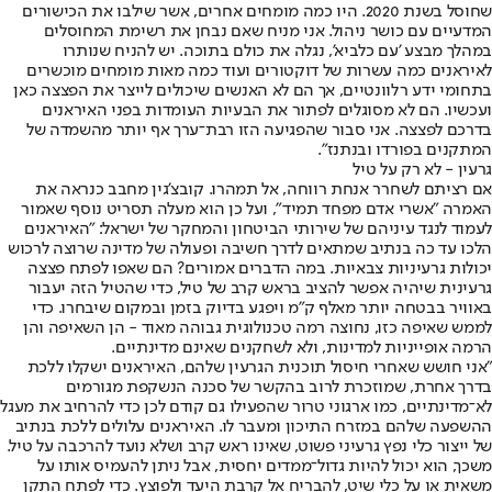
שחוסל בשנת 2020. היו כמה מומחים אחרים, אשר שילבו את הכישורים
המדעיים עם כושר ניהול. אני מניח שאם נבחן את רשימת המחוסלים
במהלך מבצע 'עם כלביא', נגלה את כולם בתוכה. יש להניח שנותרו
לאיראנים כמה עשרות של דוקטורים ועוד כמה מאות מומחים מוכשרים
בתחומי ידע רלוונטיים, אך הם לא האנשים שיכולים לייצר את הפצצה כאן
ועכשיו. הם לא מסוגלים לפתור את הבעיות העומדות בפני האיראנים
בדרכם לפצצה. אני סבור שהפגיעה הזו רבת־ערך אף יותר מהשמדה של
המתקנים בפורדו ובנתנז".
גרעין - לא רק על טיל
אם רציתם לשחרר אנחת רווחה, אל תמהרו. קובצ'גין מחבב כנראה את
האמרה "אשרי אדם מפחד תמיד", ועל כן הוא מעלה תסריט נוסף שאמור
לעמוד לנגד עיניהם של שירותי הביטחון והמחקר של ישראל: "האיראנים
הלכו עד כה בנתיב שמתאים לדרך חשיבה ופעולה של מדינה שרוצה לרכוש
יכולות גרעיניות צבאיות. במה הדברים אמורים? הם שאפו לפתח פצצה
גרעינית שיהיה אפשר להציב בראש קרב של טיל, כדי שהטיל הזה יעבור
באוויר בבטחה יותר מאלף ק"מ ויפגע בדיוק בזמן ובמקום שיבחרו. כדי
לממש שאיפה כזו, נחוצה רמה טכנולוגית גבוהה מאוד - הן השאיפה והן
הרמה אופייניות למדינות, ולא לשחקנים שאינם מדינתיים.
"אני חושש שאחרי חיסול תוכנית הגרעין שלהם, האיראנים ישקלו ללכת
בדרך אחרת, שמוזכרת לרוב בהקשר של סכנה הנשקפת מגורמים
לא־מדינתיים, כמו ארגוני טרור שהפעילו גם קודם לכן כדי להרחיב את מעגל
ההשפעה שלהם במזרח התיכון ומעבר לו. האיראנים עלולים ללכת בנתיב
של ייצור כלי נפץ גרעיני פשוט, שאינו ראש קרב ושלא נועד להרכבה על טיל.
משכך, הוא יכול להיות גדול־ממדים יחסית, אבל ניתן להעמיס אותו על
משאית או על כלי שיט, להבריח אל קרבת היעד ולפוצץ. כדי לפתח התקן