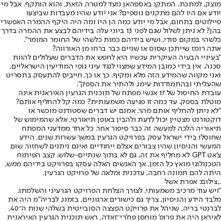
מוצק, למתכת. המתקן באספהאן נועד למטרה הזאת, והוא הותקף. אבל מי
יודע אם היו להם מתקנים נוספים? אני יודע שהיו מעבדות שביצעו
פיילוטים בתחום, אבל מי יודע כמה הן היו ומה היה היקף ההמרה האפשרי
בהן? לא ניתן לשלול שגם לפני 13 ביוני עלה בידיהם לבצע את ההמרה בדרך
כלשהי במקום סודי, ושיש בידיהם כמות כלשהי של החומר המומר".
אתה רומז שייתכן שסוס או שניים כבר ברחו מן האורווה?
"בעיניי הבעיה העיקרית עכשיו היא לחפש את הדברים שעלולים להוות
סכנה. אין בידי כמובן המידע שמצוי לנגד עיני גופי המודיעין הישראליים,
ואני מקווה שהמידע הזה מלא ומקיף. כך או כך, חייבים להתעסק בתסריט
שהעליתי ובהתמודדות עימו, ולהתיר את הספק".
עובדת החיסול של 17 אנשי מפתח של תוכנית הגרעין האיראנית אינה
מוטלת בספק. עד כמה זו פגיעה משמעותית? כמה קל להחליף אותם?
"לא ניתן להחליף אותם מהר. אמנם יש דברים שסטודנט מוכשר או
דוקטורנט מצטיין יכול לדעת ולהבין באופן תיאורטי, אלא שהמימוש של
תיאוריה הלכה למעשה זה כבר סיפור אחר. כל אחד ממדעני המפתח
שחוסלו בידי ישראל עסק בפרויקט הגרעין במשך עשרות שנים. הידע
המעשי והניסיון שהיו צבורים אצלם ייחודיים ואינם ניתנים לשחזור. שום
צ'אט GPT לא מחליף את זה, גם לא בתוך שנתיים-שלוש. קצב הפיתוח
הטכנולוגי מואץ כל הזמן, אך האנשים האלה עסקו בפרויקט בידיהם ממש,
היתה להם תמונה רחבה, עדכנית ומלאה של פרויקט הגרעין.
.,צילום: אפרת אשל
"ויש עוד מרכיב משמעותי. לצורך הצלחת הפרויקט הגרעיני והשלמתו,
מלבד הידע והניסיון, צריך גם כישורים ארגוניים. בזמנו, לבריה"מ היה את
לברנטי בריה, שניהל את פרויקט הפצצה הסובייטית בשלהי שנות ה־40.
לאיראן היה את פרופ׳ מוחסן פח'רי־זאדה, ראש תוכנית הגרעין האיראנית