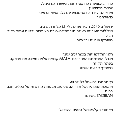
טרור באמצעות פרוקסיז, זאת השערה מדאיגה".
אריאל בולשטיין
איראן
הגרעין האיראני
מבצע עם כלביא
נשק גרעיני
כדאי
להכיר
ירושלים 2040: העיר נערכת ל- 1.5 מליון תושבים
מנכ"לית העירייה מציגה תוכנית להשארת הצעירים ובניית עתיד הדור
הבא
בשיתוף עיריית ירושלים
חלון ההזדמנויות בכפר גנים נסגר
קבוצת אלמוג מציגה את פרויקט MALA: מגדלי הפרימיום האחרונים
בפתח תקווה
בשיתוף קבוצת אלמוג
כך תחסכו בחשמל בלי להזיע
מהפכת האנרגיה של תדיראן: שליטה, אבטחת מידע וניהול אקלים חכם
בבית
בשיתוף TADIRAN
מאחורי הקלעים של הטעם הישראלי