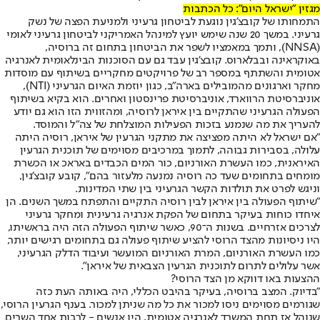
מגזין "ישראל היום": כל הכתבות
התמחותו של קובצ'גין נוגעת לביטחון גרעיני ולמניעת הפצה של נשק
גרעיני. במשך 20 שנה שימש יועץ למינהל האמריקני לביטחון גרעיני לאומי
(NNSA), ותמך במאמציו לשפר את הביטחון בתחום זה ברוסיה,
באוקראינה ובבלארוס. קובצ'גין עבד גם עם הסוכנות הבינלאומית לאנרגיה
אטומית והשתתף במספר רב של פרויקטים מחקריים בשיתוף עם מוסדות
מחקר וארגונים מהמובילים בארה"ב, כגון יוזמת האיום הגרעיני (NTI),
אוניברסיטת הרווארד, אוניברסיטת פרינסטון ואחרים. הוא בקיא בשיתוף
הפעולה הגרעיני שהתקיים בין איראן לרוסיה, ומהזווית הזו הוא גם יודע
להעריך את מה שנמנע בזכות הפעילות המוצלחת של צה"ל והמוסד.
"אם ישראל לא היתה מפציצה את מתקני הגרעין של איראן, רוסיה היתה
עלולה, בסבירות גבוהה, לתמוך במרכיבים מסוימים של תוכנית הגרעין
האיראנית, כמו העשרת האורניום, כור המים הכבדים באראכ או הכשרת
מומחים בתחומים שעד כה רוסיה נמנעה מלעזור בהם", קובע קובצ'גין,
וניגש לפרט את תולדות הקשר הגרעיני בין שתי המדינות.
"שיתוף הפעולה בין איראן לבין רוסיה התקיים והתפתח במשך השנים. הן
איחדו כוחות בעיקר בתחום של הפקת אנרגיה גרעינית ומחקר גרעיני
לצרכים אזרחיים. בשנות ה־90, כאשר שיתוף הפעולה הזה היה בראשיתו,
היו ניסיונות מהצד הרוסי להציע שיתוף פעולה גם בתחומים רגישים יותר,
כמו העשרת האורניום, המרת האורניום המועשר ועיבוד הדלק הגרעיני,
אשר עלולים לתרום לתוכנית הגרעין הצבאית של איראן".
ההצעות באו דווקא מן הצד הרוסי?
"בדיוק. המצב ברוסיה, בעיקר בהיבט הכללי, היה באותה העת כזה
שגורמים מסוימים ניסו למכור את כל מה שניתן למכור. בענף הגרעין הרוסי,
שנוהל אז תחת המשרד לאנרגיה אטומית, היו אנשים - לרבות אחד השרים