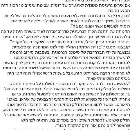
יעבירו ידע רגיש לסטודנטים איראנים.
אם איראן גרעינית מנוגדת לאינטרס של רוסיה, עצימת עיניים מן הסוג הזה
תפגע גם בה.
"נכון, אבל היו בתולדות רוסיה לא מעט דוגמאות להתנהלות כזו של לירות
ברגל של עצמך בכוונה להזיק לאחר. האיבה לארה"ב עלולה להוביל את
רוסיה למעשים אשר יפגעו גם בה".
הקמתה של תחנת הכוח הגרעינית מדרום־מזרח לעיר בושהר היתה עד כה
גולת הכותרת של שיתוף הפעולה הגרעיני בין רוסיה לאיראן. "עבור רוסיה
זה היה בעיקר עניין כלכלי, אם כי היו מעורבים בו שיקולים של יוקרה",
קובצ'גין מסביר. "בניית המתקן החלה עוד לפני המהפכה האסלאמית
ובוצעה על ידי חברה־בת של סימנס הגרמנית. בעקבות סירוב גרמניה
להמשיך בבניית המפעל אחרי מלחמת איראן־עיראק, הרוסים נכנסו
לתמונה, והחוזה להקמת תחנת כוח גרעינית נחתם בין איראן לבין המשרד
לאנרגיה אטומית של רוסיה בשנת 1995. הכור הופעל בשנת 2010. הרוסים
לא הרוויחו הרבה בפרויקט הזה, אבל בשנות ה־90 אפילו רווח קטן היה
בעיניהם משמעותי מאוד.
"למעשה, נוצרו להם כמה מקורות הכנסה - תשלום על בניית התחנה,
תשלום על הדלק הגרעיני, תשלום על הוצאת הדלק בתום עיבודו והטיפול
בו, וכן תשלום על הכשרת כוח האדם האיראני לתפעול התחנה. כך או
אחרת, לכור אין כל משמעות לתוכנית הגרעין הצבאית של איראן. באופן
תיאורטי, אפשר להוציא את הדלק המוקרן מן הכור הזה כדי להפוך אותו
לפלוטוניום, אמנם ברמת העשרה נמוכה, במטרה להשתמש בו לייצור נשק
גרעיני, אלא שהרוסים, כחלק מן העסקה, התחייבו להוציא מאיראן את כל
הדלק ששימש להפקת חשמל, והם עומדים בה. הראיה לכך היא
שהאמריקנים נתנו אור ירוק להקמת הכור".