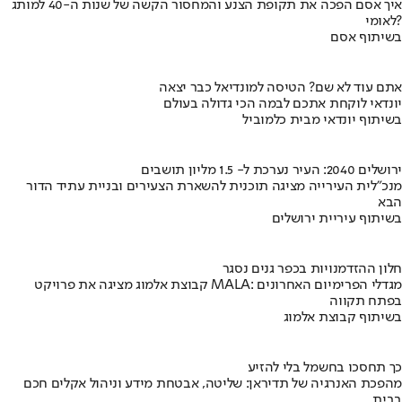
איך אסם הפכה את תקופת הצנע והמחסור הקשה של שנות ה-40 למותג
לאומי?
בשיתוף אסם
אתם עוד לא שם? הטיסה למונדיאל כבר יצאה
יונדאי לוקחת אתכם לבמה הכי גדולה בעולם
בשיתוף יונדאי מבית כלמוביל
ירושלים 2040: העיר נערכת ל- 1.5 מליון תושבים
מנכ"לית העירייה מציגה תוכנית להשארת הצעירים ובניית עתיד הדור
הבא
בשיתוף עיריית ירושלים
חלון ההזדמנויות בכפר גנים נסגר
קבוצת אלמוג מציגה את פרויקט MALA: מגדלי הפרימיום האחרונים
בפתח תקווה
בשיתוף קבוצת אלמוג
כך תחסכו בחשמל בלי להזיע
מהפכת האנרגיה של תדיראן: שליטה, אבטחת מידע וניהול אקלים חכם
בבית