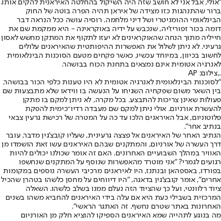
"אולי, אבל אני לא חושב שזה היה השיקול בהחלטה האיראנית להקים אותו.
ברור שהתנהגות כזו מצידה של איראן תהיה הפרה בוטה של החוק
הבינלאומי ההומניטרי ושל דיני מלחמה. רוסיה עושה ככל הנראה דבר
דומה בכור זפוריז'יה, שנכבש על ידיה באוקראינה - היא ממקמת שם את
חייליה מתוך הנחה שהאוקראינים לא יעזו לתקוף את המתקן מחשש לאסון
גרעיני. לא ניתן לשלול את האפשרות ההיפותטית שהאיראנים עלולים
לחשוב בכיוון, במיוחד עכשיו, כאשר פקחים מטעם הסוכנות הבינלאומית
לאנרגיה אטומית אינם נמצאים בתחנת הכוח בבושהר.
.,צילום: AP
"לסוכנות הבינלאומית לאנרגיה אטומית לא היו טענות כלפי הכור בבושהר,
בין השאר משום שפקחיה השגיחו על הנעשה בו ווידאו שלא מתבצעות שם
פעולות שאינן צריכות להתבצע. בכל מקרה, לא ניתן למקם בו מתקן
להעשרת אורניום. אולי ניתן למקם שם מעבדה רדיו־כימית להפקת
פלוטוניום, אבל האיראנים הלכו עד כה על המטרה של רכישת גרעין צבאי
בנתיב אחר".
הנתיב האחר של האיראנים אל פצצה גרעינית, שעליו קובצ'גין מדבר, עובר
דרך העשרה של אורניום, והמתקנים שבהם האיראנים עשו זאת הושמדו מן
האוויר במהלך השבועיים האחרונים. האם זה אומר שכולנו יכולים להיות
רגועים לגמרי? "אני מוטרד מהאפשרות שנוסף על המתקנים שנחשפו
בפורדו, באספהאן ובנתנז, היו לאיראנים מרכיבי העשרה נוספים במקומות
אחרים", אומר קובצ'גין בדאגה, "היו דיווחים על מחסן כלשהו בטהרן שהכיל
ציוד רלוונטי, ועל כך שהציוד הזה נעלם ממנו בשלב כלשהו. השאלה
המרכזית בשבילי כעת היא אם עלה בידי האיראנים להחביא משהו בשנים
האחרונות באתר שטרם נחשף. זה האתגר הראשי".
מה בנוגע לתהייה שמא האיראנים הספיקו להוציא חלק מן האורניום