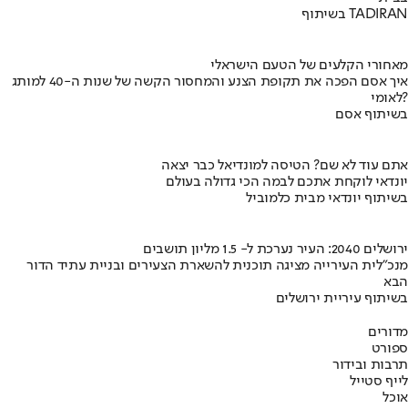
בשיתוף TADIRAN
מאחורי הקלעים של הטעם הישראלי
איך אסם הפכה את תקופת הצנע והמחסור הקשה של שנות ה-40 למותג
לאומי?
בשיתוף אסם
אתם עוד לא שם? הטיסה למונדיאל כבר יצאה
יונדאי לוקחת אתכם לבמה הכי גדולה בעולם
בשיתוף יונדאי מבית כלמוביל
ירושלים 2040: העיר נערכת ל- 1.5 מליון תושבים
מנכ"לית העירייה מציגה תוכנית להשארת הצעירים ובניית עתיד הדור
הבא
בשיתוף עיריית ירושלים
מדורים
ספורט
תרבות ובידור
לייף סטייל
אוכל