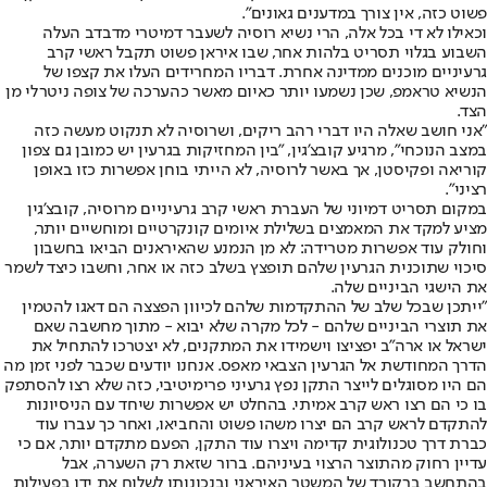
פשוט כזה, אין צורך במדענים גאונים".
וכאילו לא די בכל אלה, הרי נשיא רוסיה לשעבר דמיטרי מדבדב העלה
השבוע בגלוי תסריט בלהות אחר, שבו איראן פשוט תקבל ראשי קרב
גרעיניים מוכנים ממדינה אחרת. דבריו המחרידים העלו את קצפו של
הנשיא טראמפ, שכן נשמעו יותר כאיום מאשר כהערכה של צופה ניטרלי מן
הצד.
"אני חושב שאלה היו דברי רהב ריקים, ושרוסיה לא תנקוט מעשה כזה
במצב הנוכחי", מרגיע קובצ'גין, "בין המחזיקות בגרעין יש כמובן גם צפון
קוריאה ופקיסטן, אך באשר לרוסיה, לא הייתי בוחן אפשרות כזו באופן
רציני".
במקום תסריט דמיוני של העברת ראשי קרב גרעיניים מרוסיה, קובצ'גין
מציע למקד את המאמצים בשלילת איומים קונקרטיים ומוחשיים יותר,
וחולק עוד אפשרות מטרידה: לא מן הנמנע שהאיראנים הביאו בחשבון
סיכוי שתוכנית הגרעין שלהם תופצץ בשלב כזה או אחר, וחשבו כיצד לשמר
את הישגי הביניים שלה.
"ייתכן שבכל שלב של ההתקדמות שלהם לכיוון הפצצה הם דאגו להטמין
את תוצרי הביניים שלהם - לכל מקרה שלא יבוא - מתוך מחשבה שאם
ישראל או ארה"ב יפציצו וישמידו את המתקנים, לא יצטרכו להתחיל את
הדרך המחודשת אל הגרעין הצבאי מאפס. אנחנו יודעים שכבר לפני זמן מה
הם היו מסוגלים לייצר התקן נפץ גרעיני פרימיטיבי, כזה שלא רצו להסתפק
בו כי הם רצו ראש קרב אמיתי. בהחלט יש אפשרות שיחד עם הניסיונות
להתקדם לראש קרב הם יצרו משהו פשוט והחביאו, ואחר כך עברו עוד
כברת דרך טכנולוגית קדימה ויצרו עוד התקן, הפעם מתקדם יותר, אם כי
עדיין רחוק מהתוצר הרצוי בעיניהם. ברור שזאת רק השערה, אבל
בהתחשב ברקורד של המשטר האיראני ובנכונותו לשלוח את ידו בפעילות