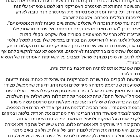
הביקורות האלו, הסביר בדרן, מגוחכות בעליל ונועדו להסתיר את האמת
הפשוטה והחותכת: האינטרס האמריקני הוא למנוע מאיראן עליונות
אזורית, וכל ברית זמנית שמבטיחה את האינטרס הזה טובה לא רק
ליציבות הכללית במרחב, אלא גם לישראל.
״הנה עוד פיסת הוכחה לישראלים שמחפשים סיבות להיות אופטימיים״,
אמר בדרן. ״הרבה מאוד מהמבקרים החריפים של עמדת טראמפ, אלו
שדיברו ללא הרף על המיעוטים בסוריה ואלו שקראו בקולי קולות
שאל־ג׳ולאני הוא ג׳יהאדיסט, הם בכירים בממשל שלו עצמו, למשל טולסי
גבארד, שעומדת בראש שירותי הביון האמריקניים. אותם הקולות בדיוק
הם אלו שתומכים בהתקרבות לאיראנים. וטראמפ לא עצר להקשיב להם אף
לא לרגע. זה סימן מצוין לישראל ומצביע על השאיפות האמיתיות של הנשיא
באזור״.
מה שמוביל אותנו לסוגיה המורכבת ביותר: עזה.
כמו בלפור
חדשות לבקרים בתקשורת האמריקנית והישראלית כאחת, צצות ידיעות
שטוענות שטראמפ מתרחק מירושלים ומנתניהו, ידיעות שהממשל, מצידו,
מכחיש באופן שיטתי. אבל, בכיר בוושינגטון שביקש להישאר בעילום שם
אמר ל״ישראל היום״, שזה לא אומר שלהתנהלות הישראלית אין השלכות.
״עם ההכרזה שלו שיש לרוקן את עזה מפלשתינים טראמפ עשה משהו
באמת היסטורי״, אמר הבכיר. ״ולהפתעתו, אף אחד לא הרים את הכפפה.
תאר לעצמך שמשרד החוץ הבריטי היה מפרסם את הכרזת בלפור, ובמקום
לקבל אותה על המקום ולפעול בהתאם, המנהיגים הציונים באותה
התקופה היו שותקים ולא אומרים כלום. ברגע שישראל שתקה ולא אמרה
כלום, היא פתחה את הדלת למגוון רחב של קולות, חלקם באים מתוך
הממשל וחלקם מחוצה לו, שששים לערער על העמדה של הנשיא ולקדם