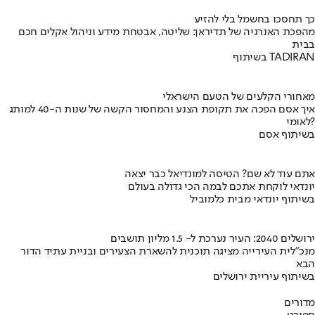
כך תחסכו בחשמל בלי להזיע
מהפכת האנרגיה של תדיראן: שליטה, אבטחת מידע וניהול אקלים חכם
בבית
בשיתוף TADIRAN
מאחורי הקלעים של הטעם הישראלי
איך אסם הפכה את תקופת הצנע והמחסור הקשה של שנות ה-40 למותג
לאומי?
בשיתוף אסם
אתם עוד לא שם? הטיסה למונדיאל כבר יצאה
יונדאי לוקחת אתכם לבמה הכי גדולה בעולם
בשיתוף יונדאי מבית כלמוביל
ירושלים 2040: העיר נערכת ל- 1.5 מליון תושבים
מנכ"לית העירייה מציגה תוכנית להשארת הצעירים ובניית עתיד הדור
הבא
בשיתוף עיריית ירושלים
מדורים