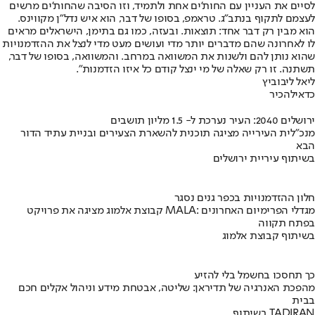
לסיים את העניין עם החות'ים אחת ולתמיד, וזו הסיבה שהחות'ים מרשים
לעצמם לתקוף בנתב"ג. טראמפ, בסופו של דבר, הוא איש נדל"ן מקווינס.
הוא מבין רק דבר אחד: תוצאות. ובעזה, כמו גם בתימן, הישראלים מראים
לו לאחרונה שהם מדברים יותר מדי ועושים מעט מדי לנצל את ההזדמנויות
שהוא נותן להם ולשנות את המשוואה במרחב. והמשוואה, בסופו של דבר,
תשתנה. זו רק שאלה של מי ינצל קודם כל איזו הזדמנות".
ליאל ליבוביץ
כדאי
להכיר
ירושלים 2040: העיר נערכת ל- 1.5 מליון תושבים
מנכ"לית העירייה מציגה תוכנית להשארת הצעירים ובניית עתיד הדור
הבא
בשיתוף עיריית ירושלים
חלון ההזדמנויות בכפר גנים נסגר
קבוצת אלמוג מציגה את פרויקט MALA: מגדלי הפרימיום האחרונים
בפתח תקווה
בשיתוף קבוצת אלמוג
כך תחסכו בחשמל בלי להזיע
מהפכת האנרגיה של תדיראן: שליטה, אבטחת מידע וניהול אקלים חכם
בבית
בשיתוף TADIRAN