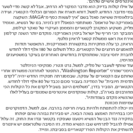
אינטרסים אישיים שלהם״.
על אילו קולות בדיוק הוא מדבר המקור לא הרחיב, אבל לא קשה מדי לשער
במי מדובר. החודש, למשל, דוחא תארח את הפורום הכלכלי הקטארי, ועידה
בינלאומית ששיאה פאנל בשם "איך לעשות כסף מ־MAGA: השקעה
באמריקה של טראמפ״. משתתפי הפאנל? דון ג׳וניור, בנו של הנשיא, ואומיד
מליק, משקיע המקורב לקטארים והמממן העיקרי של טאקר קרלסון,
המבקר הכי חריף של ישראל בימין האמריקני. מוקדם יותר השנה קרלסון
אירח את ראש ממשלת קטאר לראיון מלטף.
הראיון, כך עלה מחקירות בתקשורת האמריקנית, התאפשר תודות
למאמצים חרוצים של הקטארים, כולל תשלום של 180 אלף דולר לחודש
לחברת יחסי ציבור, שמתמקדת בחודשים האחרונים בעיקר במשפיענים
מהימין.
עוד שותף לשעבר של מליק, למשל, גרט ונטרי, ממקימי הניוזלטר
הימני־שמרני "Washington Reporter", התפטר לאחרונה ממשרתו אחרי
שחתם עם הקטארים על עסקה, שבמסגרתה תפקידו החדש יהיה ״לקדם
תדמית חיובית״ של המדינה בעבור סכום נכבד של 80 אלף דולר לחודש.
הקטארים, הסביר בדרן, "משלמים היטב בשביל לקדם את כל הקולות הכי
מחורבנים בארה"ב, קולות שמקדמים אינטרסים שמנוגדים בעליל לאלו
שהנשיא מקדם בעמדותיו".
עמימות מכוונת
וזו יכולה להתפתח ולהיות בעיה חריפה בהרבה. אם, למשל, הדמוקרטים
יזכו בבחירות האמצע בשנה הבאה, יש סבירות גבוהה שהם יפתחו
בחקירה נגד הבן של הנשיא ויטענו שעסקיו בקטאר נגדו את החוק. זה עלול
אפילו להוביל לתרחיש שבו הנשיא מודח, וזו הסיבה שלטראמפ יש אינטרס
להשתיק את הקולות הפרו־קטאריים בסביבתו, ומייד.