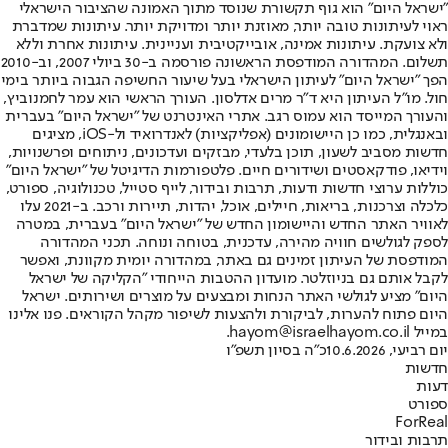
"ישראל היום" הוא גוף תקשורת שנוסד מתוך האמונה שהציבור הישראלי
ראוי לעיתונות טובה יותר, מאוזנת יותר ומדויקת יותר. עיתונות שמדברת
ולא צועקת. עיתונות אמינה, אובייקטיבית ועניינית. עיתונות אחרת וללא
תשלום. המהדורה המודפסת הראשונה פורסמה ב-30 ביולי 2007, וב-2010
הפך "ישראל היום" לעיתון הישראלי בעל שיעור החשיפה הגבוה ביותר בימי
חול. מו"ל העיתון היא ד"ר מרים אדלסון. העורך הראשי הוא עמר לחמנוביץ,
והעורך המייסד הוא עמוס רגב. אתרי האינטרנט של "ישראל היום" בעברית
ובאנגלית, כמו כן היישומונים (אפליקציות) לאנדרואיד ול-iOS, מציגים
חדשות מסביב לשעון, תוכן בלעדי, מבזקים ועדכונים, ניתוחים ופרשנויות,
וידיאו, פודקאסטים ושידורים חיים. פלטפורמות הדיגיטל של "ישראל היום"
כוללות ערוצי חדשות ודעות, תרבות ובידור, לייף סטייל, טכנולוגיה, ספורט,
כלכלה וצרכנות, בריאות, חיילים, אוכל, יהדות, תיירות ורכב. ב-2021 עלו
לאוויר האתר החדש והיישומון החדש של "ישראל היום" בעברית, במטרה
לספק לגולשים חוויה מהירה, עדכנית, בטוחה ונוחה. תכני המהדורה
המודפסת של העיתון זמינים גם באתר, במהדורה יומית מקוונת, ואפשר
לקבל אותם גם בניוזלטר. מועדון ההטבות הייחודי "הקליקה של ישראל
היום" מציע לגולשי האתר הנחות ומבצעים על מוצרים ושירותים. ישראל
היום פתוח להערות, לביקורת ולהצעות לשיפור מקהל הקוראים. פנו אלינו
במייל hayom@israelhayom.co.il.
יום רביעי, 10.6.2026
כ"ה בסיון תשפ"ו
חדשות
דעות
ספורט
ForReal
תרבות ובידור