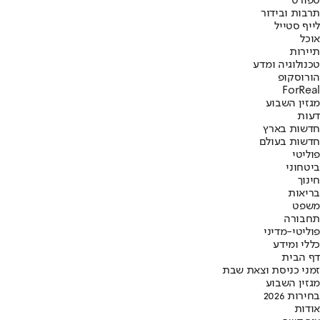
ספורט
תרבות ובידור
לייף סטייל
אוכל
תיירות
טכנולוגיה ומדע
הורוסקופ
ForReal
מגזין השבוע
דעות
חדשות בארץ
חדשות בעולם
פוליטי
ביטחוני
חינוך
בריאות
משפט
תחבורה
פוליטי-מדיני
כללי ומידע
דף הבית
זמני כניסת וצאת שבת
מגזין השבוע
בחירות 2026
אודות