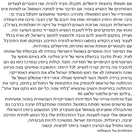
אם תשאלו בחוצות ירושלים, תקבלו, סביר להניח, שני הסברים לצעדים
האחרונים של הנשיא באזור. אם הדובר שייך למחנה השמאל, או לפחות אינו
מאוהדיו של ראש הממשלה נתניהו, הסיפור שתשמעו יתגלגל בערך כך:
ביבי, ואיתו הימין המשיחי, שמו את יהבם על קרן הצבי, סיכנו את העמדה
הישראלית הנבונה וארוכת השנים להקפיד על זיקה דו־מפלגתית בארה"ב,
וזנחו את הדמוקרטים כליל לטובת הנשיא הקפריזי כתום השיער. וזה,
מצידו, במקום להשיב להם טובה ולהמשיך לתמוך בישראל, לא טרח בכלל
לעצור בארץ הקודש במסעו החודש למזרח התיכון, ובמקום זאת התכרבל
עם הקטארים ואותת שהוא מתרחק מירושלים במהירות.
את הסיפור הזה מספרים בשמאל הישראלי במידה לא מבוטלת של שמחה
לאיד, כאילו מדובר בכישלון אישי של יריב פוליטי, ולא באיום ממשי על
האינטרסים הקיומיים של המדינה. מנגד, קולות בימין ובמרכז ניסו גם הם
להסביר מה בדיוק קורה לנשיא. לכל היותר, התשובה שסיפקו באה מכיוון
שונה והאשימה לא את ראש ממשלת ישראל אלא את הנשיא האמריקני.
בראיון ברדיו, למשל, השר לשיתוף פעולה אזורי דודי אמסלם נשאל על
ההחלטה של טראמפ להפסיק את התקיפות על החות׳ים בתימן, ביקר את
ההחלטה בחריפות והשיב שהנשיא ״בלתי צפוי, כל יום הוא נוקט צעד אחר״.
.,צילום: מרים אלסטר פלאש 90
אבל מניתוח ענייני של המדיניות האמריקנית העכשווית באזור, ומשיחות
עם פרשנים ואנשי מפתח בממשל, התמונה שמתקבלת יציבה בהרבה גם
מהתבהלה שמציגים בשמאל וגם משיברון הלב המפעפע בימין הישראלי.
טראמפ אולי קשה לפענוח, אבל ההתנהלות שלו בכל הנוגע למזרח התיכון
יציבה, רציונלית, ומבחינת ישראל, ממשיכה להיות מבטיחה.
בואו נתחיל עם הגרעין הקשה ביותר לפיצוח, קטאר.
הקלפים על השולחן