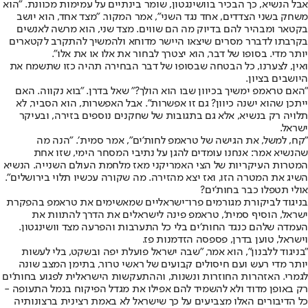
אבל הנשיא, כך הבכיר בוושינגטון, שומר בינתיים על עמימות מכוונת. "הוא
משחק בשני הצדדים, אחד נגד השני", אמר המקור. "מצד אחד, הוא יושב
בקטאר ומבהיר להם בדיוק מה הם שווים. מצד שני, הוא מרשה לאנשים
בקרבתו לדברר מסרים שיצאו היישר מדוחא ולהמשיך להתקרב לקטארים
יותר מדי. בסופו של דבר, הוא יצטרך לבחור את אלו או את אלו".
ואין, לצערנו, כל הבטחה שבסופו של דבר הבחירה תהיה כזו שתשמח את
היושבים בציון.
״האם טראמפ ימשיך בכיוון שבו הוא הולך?״ שאל בדרן. ״בוא נקווה. האם
ייתכן שהוא ישנה כיוון? גם זו אפשרות״. אבל האפשרות, הוא הסביר, לא
תלויה רק בנשיא, אלא גם בתגובות של שחקנים נוספים בזירה, ובעיקר
ישראל.
"קח, למשל, את הגישה של טראמפ לחות'ים", אמר סמית׳. "הנה מה
שהנשיא אמר: אנחנו עומדים להגן על נתיבי המסחר הימי, שזו אחת
המטרות העיקריות של הצי האמריקני מאז מלחמת העולם השנייה. הנשיא
השיג את המטרה הזו, ואז יצא מהזירה. מה שקורה עכשיו תלוי בירושלים".
אולי תטפלו כבר בחות'ים?
בניגוד לביקורת מגורמים פרו־ישראליים שמאשימים את טראמפ בהפקרת
ישראל, הוסיף סמית', טראמפ פינה לישראלים את הדרך להתוות את
העמדה שלהם כנגד החות׳ים בלי כל התערבות והפרעה מצד וושינגטון.
וישראל, טוען בדרן, פספסה הזדמנות פז.
"בניגוד ללבנון", הוא אמר, "שבה ישראל פועלת יפה ובשקט, בלי לעשות
יותר מדי רעש ועם חיסולים קבועים של ראשי טרור, בתימן המצב שונה
לגמרי. האזהרות החוזרות ונשנות, וההתעקשות הישראלית לפגוע בחות'ים
רק באופן מדוד ולא להשמיד להם אפילו את מגדל הפיקוח בנמל התעופה -
כל הדיבורים האלו מצביעים על כך שישראל לא באמת רצינית ברצונותיה