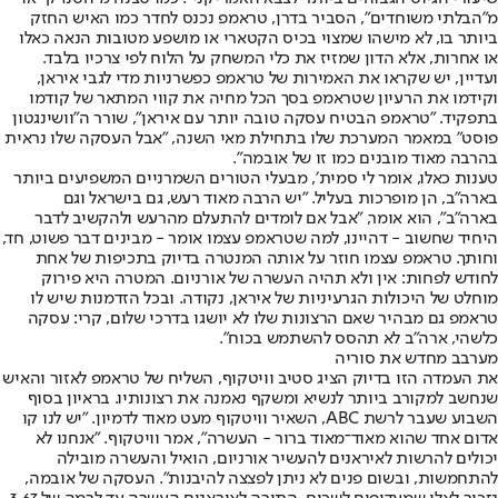
מ"הבלתי משוחדים", הסביר בדרן, טראמפ נכנס לחדר כמו האיש החזק
ביותר בו, לא מישהו שמצוי בכיס הקטארי או מושפע מטובות הנאה כאלו
או אחרות, אלא הדון שמזיז את כלי המשחק על הלוח לפי צרכיו בלבד.
ועדיין, יש שקראו את האמירות של טראמפ כפשרניות מדי לגבי איראן,
וקידמו את הרעיון שטראמפ בסך הכל מחיה את קווי המתאר של קודמו
בתפקיד. ״טראמפ הבטיח עסקה טובה יותר עם איראן״, שורר ה"וושינגטון
פוסט" במאמר המערכת שלו בתחילת מאי השנה, ״אבל העסקה שלו נראית
בהרבה מאוד מובנים כמו זו של אובמה״.
טענות כאלו, אומר לי סמית׳, מבעלי הטורים השמרניים המשפיעים ביותר
בארה״ב, הן מופרכות בעליל. ״יש הרבה מאוד רעש, גם בישראל וגם
בארה״ב״, הוא אומר, ״אבל אם לומדים להתעלם מהרעש ולהקשיב לדבר
היחיד שחשוב - דהיינו, למה שטראמפ עצמו אומר - מבינים דבר פשוט, חד,
וחותך. טראמפ עצמו חוזר על אותה המנטרה בדיוק בתכיפות של אחת
לחודש לפחות: אין ולא תהיה העשרה של אורניום. המטרה היא פירוק
מוחלט של היכולות הגרעיניות של איראן, נקודה. ובכל הזדמנות שיש לו
טראמפ גם מבהיר שאם הרצונות שלו לא יושגו בדרכי שלום, קרי: עסקה
כלשהי, ארה״ב לא תהסס להשתמש בכוח״.
מערבב מחדש את סוריה
את העמדה הזו בדיוק הציג סטיב וויטקוף, השליח של טראמפ לאזור והאיש
שנחשב למקורב ביותר לנשיא ומשקף נאמנה את רצונותיו. בראיון בסוף
השבוע שעבר לרשת ABC, השאיר וויטקוף מעט מאוד לדמיון. ״יש לנו קו
אדום אחד שהוא מאוד־מאוד ברור - העשרה״, אמר וויטקוף. ״אנחנו לא
יכולים להרשות לאיראנים להעשיר אורניום, הואיל והעשרה מובילה
להתחמשות, ובשום פנים לא ניתן לפצצה להיבנות". העסקה של אובמה,