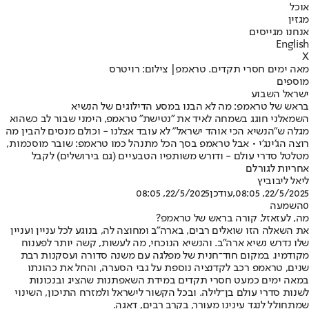
אוכל
מגזין
אנחנו מגייסים
English
X
מאה ימים חסרי תקדים. טראמפ| צילום: רויטרס
מוספים
ישראל השבוע
בראש של טראמפ: מה לא הבנו במסע הדילוגים של הנשיא
השמאלני חוגג בשמחה לאיד את "נטישת" טראמפ, הימני שבור לב כשהוא
מגלה ש"הנשיא הכי אוהד ישראל" לא עובד אצלנו - וכולם מנסים להבין מה
רוצה הג'ינג'י • אבל טראמפ בסך הכל מתנהל כמו טראמפ: שובר מוסכמות,
מטלטל סדרי עולם - ודורש משותפיו הטבעיים (גם בירושלים) לקבל
אחריות לגורלם
ליאל ליבוביץ
22/5/2025, 08:05
,עודכן
22/5/2025, 08:05
0
השמעה
מה, לעזאזל, קורה בראש של טראמפ?
את השאלה הזו שואלים רבים, בארה"ב ומחוצה לה, בנוגע לכל עניין ועניין
שלו נדרש נשיא ארה"ב. והנשיא הנוכחי, מה לעשות, קשה יותר לפענוח
מקודמיו. במקום חוד־חנית של מפלגה עם משנה סדורה ועסקנות רבת
שנים, טראמפ רכב לקדנציה נוספת על גבי הסערה, והחל את כהונתו
במאה ימים כמעט חסרי תקדים במידת השאפתנות שהציג ובנכונות
לשנות סדרי עולם בן־לילה. ובכל הקשור לישראל ולמזרח התיכון, השינוי
שמתחולל לנגד עינינו מעורר, בקרב רבים, דאגה.