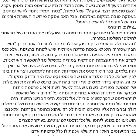
נזכיר לאלו שמעדיפים לשכוח, התירה לאיראנים העשרה עד לרמה של 3.67
אחוזים במשך 15 שנה, גישה שונה בתכלית מזו שטראמפ מציג באופן עקבי.
״האם טראמפ רוצה עסקה?״ שאל סמית׳, ״בטח! תמיד נחמד ליישר עניינים
בעסקה טובה במקום באלימות. אבל האם עסקה פירושה העשרת אורניום
כמו אצל אובמה? לא אצל טראמפ״.
.,צילום: רויטרס
גישת הממשל נראית אף יותר מבטיחה כששוקלים את התגובה של טראמפ
לחילופי השלטון בסוריה.
״מההתחלה טראמפ הבין בדיוק איך להתייחס לסורים״, אמר בדרן, ״הוא
הבין שסוריה היא לא באמת מדינה אמיתית שיש לקחת ברצינות, אלא נכס
במאבק אזורי על השפעה. טראמפ התרכז רק במה שחשוב, וזה מצד אחד
לקדם את ההתעצמות הטורקית בסוריה כמשקל נגד להשפעה האיראנית,
ומצד שני לעבוד עם מדינות המפרץ כדי להבטיח שלהשפעה של ארדואן
יהיו בלמים. בכך הוא הכניס את המדינות הסוניות לתמונה, ויצר איזון בינן
לבין ישראל. כל זה מלמד אותנו שהאינסטינקט שלו היה בדיוק במקום״.
כל זה, הוסיף בדרן, מרשים אף יותר בהתחשב ברעש שליווה את הפעולות
של הממשל בסוריה. בשבוע שעבר, למשל, רשת CNN פרסמה ניתוח
שביקר את מדיניות הנשיא בחריפות ומחה על ״החיבוק של טראמפ
לג׳יהאדיסט שהפך לנשיא סוריה״. אל־ג׳ולאני, הזכיר פרשן הרשת, היה
מנהיגה של חזית אל־נוסרה, טרוריסט מבוקש שעל ראשו פרס של 10 מיליון
דולר, ובחבירה אליו טראמפ הוכיח לא רק שהוא מחוסר עקרונות, אלא גם
שהוא לא מבין את המציאות המורכבת של המזרח התיכון. ביקורות דומות
הושמעו גם בנוגע ליחסו של אל־ג׳ולאני למיעוטים, בעיקר לנוצרים
ולעלאווים; טראמפ, כך מבקריו מבית ומחוץ, הכשיר למעשה את הטבח של
בני המיעוטים האלו, היות שלא אכפת לו כלל מזכויות אדם.