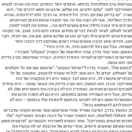
בארוחת ערב ממלכתית בדוחא, מוקדם יותר החודש, הנה מה שהיה לנשיא
האמריקני לומר. ״אתם יודעים, אין שלוש, ארבע או חמש דרכים פה״, הוא
שורר. ״יש בדיוק שתיים: הדרך הידידותית, או הדרך הלא־ידידותית, שהיא
הדרך האלימה. ואני לא רוצה את זה. אני מקווה שהמנהיגים האיראנים
מבינים איזו טובה גדולה אתם עושים להם פה... אנחנו פה לעזור לאזור,
לעזור לעולם, לעזור לבנות דברים מחדש. אנחנו זזים מהר, ושוב, אני מקווה
שהאיראנים יודעים אילו חברים טובים שלהם אתם, וגם אני, אני מניח, חבר
טוב, מכיוון שיש הרבה אנשים שהיו רוצים שאנקוט דרך הרבה יותר
קשוחה, אבל אם נוכל להימנע מזה, זה יהיה נהדר״.
הנאום, אמר טוני בדרן, עורך החדשות של המגזין ״טאבלט״ ומבכירי
הפרשנים האמריקנים לענייני המזרח התיכון, הבהיר שטראמפ מבין בדיוק
מה הוא עושה.
״בנאום שלו״, הסביר בדרן ל״ישראל השבוע״, ״טראמפ שם את כל הקלפים
על השולחן. קודם כל, הוא אמר, לכל מי שטרח להקשיב, שקטאר, על כל
הכתרים שקשרו לה, היא שום דבר. קטאר היא רק פונקציה של כוח
אמריקני. וככזו, הוא המשיך, הוא מבין בדיוק מה קטאר עושה - היא עוזרת
לשכנים הטובים מאיראן. האמירה הזו לא הביכה את המארחים שלו, לא
בדיוק, אבל היא העמידה אותם במקומם, והיא גם לא חסכה מהם את
האפשרות שאם הם לא יתנהגו בהתאם לרצונות שלו בהמשך - הוא לא
יהסס לרגע להשתמש בכוח".
זו, המשיך בדרן, הסיבה שמייד אחרי שטראמפ אמר שהוא מקווה שדברים
לא יתגלגלו לאלימות, הוא המשיך ושורר על הכוח הצבאי האמריקני. ״אלו
זמנים מרגשים באמריקה״, אמר הנשיא למארחיו הקטארים. ״מרגשים ממש.
כמו שאתם שומעים ורואים, אחרי שנים של אכזבות יש לנו עכשיו את
שיעורי הגיוס הגבוהים ביותר לצבא האמריקני״. כמו סצנה מ"הסנדק" או