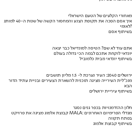
מאחורי הקלעים של הטעם הישראלי
איך אסם הפכה את תקופת הצנע והמחסור הקשה של שנות ה-40 למותג
לאומי?
בשיתוף אסם
אתם עוד לא שם? הטיסה למונדיאל כבר יצאה
יונדאי לוקחת אתכם לבמה הכי גדולה בעולם
בשיתוף יונדאי מבית כלמוביל
ירושלים 2040: העיר נערכת ל- 1.5 מליון תושבים
מנכ"לית העירייה מציגה תוכנית להשארת הצעירים ובניית עתיד הדור
הבא
בשיתוף עיריית ירושלים
חלון ההזדמנויות בכפר גנים נסגר
קבוצת אלמוג מציגה את פרויקט MALA: מגדלי הפרימיום האחרונים
בפתח תקווה
בשיתוף קבוצת אלמוג