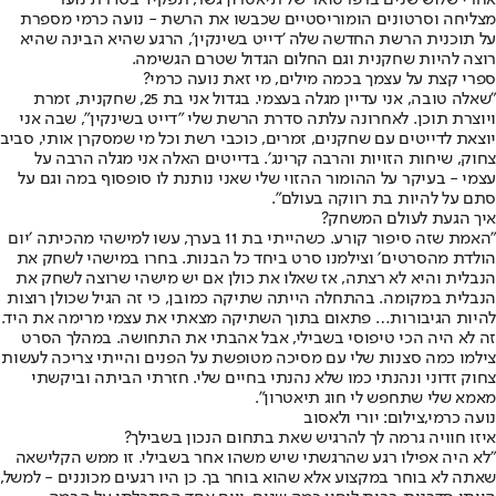
אחרי שלוש שנים ברפרטואר של תיאטרון גשר, תפקיד בסדרת נוער
מצליחה וסרטונים הומוריסטיים שכבשו את הרשת - נועה כרמי מספרת
על תוכנית הרשת החדשה שלה 'דייט בשינקין', הרגע שהיא הבינה שהיא
רוצה להיות שחקנית וגם החלום הגדול שטרם הגשימה.
ספרי קצת על עצמך בכמה מילים, מי זאת נועה כרמי?
"שאלה טובה, אני עדיין מגלה בעצמי. בגדול אני בת 25, שחקנית, זמרת
ויוצרת תוכן. לאחרונה עלתה סדרת הרשת שלי ״דייט בשינקין״, שבה אני
יוצאת לדייטים עם שחקנים, זמרים, כוכבי רשת וכל מי שמסקרן אותי, סביב
צחוק, שיחות הזויות והרבה קרינג׳. בדייטים האלה אני מגלה הרבה על
עצמי - בעיקר על ההומור ההזוי שלי שאני נותנת לו סופסוף במה וגם על
סתם על להיות בת רווקה בעולם".
איך הגעת לעולם המשחק?
"האמת שזה סיפור קורע. כשהייתי בת 11 בערך, עשו למישהי מהכיתה ׳יום
הולדת מהסרטים׳ וצילמנו סרט ביחד כל הבנות. בחרו במישהי לשחק את
הנבלית והיא לא רצתה, אז שאלו את כולן אם יש מישהי שרוצה לשחק את
הנבלית במקומה. בהתחלה הייתה שתיקה כמובן, כי זה הגיל שכולן רוצות
להיות הגיבורות… פתאום בתוך השתיקה מצאתי את עצמי מרימה את היד.
זה לא היה הכי טיפוסי בשבילי, אבל אהבתי את התחושה. במהלך הסרט
צילמו כמה סצנות שלי עם מסיכה מטופשת על הפנים והייתי צריכה לעשות
צחוק זדוני ונהנתי כמו שלא נהנתי בחיים שלי. חזרתי הביתה וביקשתי
מאמא שלי שתחפש לי חוג תיאטרון".
נועה כרמי,צילום: יורי ולאסוב
איזו חוויה גרמה לך להרגיש שאת בתחום הנכון בשבילך?
"לא היה אפילו רגע שהרגשתי שיש משהו אחר בשבילי. זו ממש הקלישאה
שאתה לא בוחר במקצוע אלא שהוא בוחר בך. כן היו רגעים מכוננים - למשל,