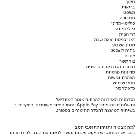
חינוך
בריאות
משפט
תחבורה
פוליטי-מדיני
כללי ומידע
דף הבית
זמני כניסת וצאת שבת
מגזין השבוע
בחירות 2026
אודות
צור קשר
נבחרת הכתבים והפרשנים
מדיניות פרטיות
הצהרת נגישות
תנאי שימוש
כדאי
להכיר
הזדמנות האחרונה להרוויח מגמר המונדיאל
יחסי הימור משופרים, הפקדות ב-Apple Pay ותשלום זכיות מיידי
בשיתוף המועצה להסדר ההימורים בספורט
מה מבטיח נתניהו לתושבי הנגב?
בנגב יש צמיחה, יש ביקוש ואנחנו נמשיך לראות את הנגב ולפתח אותו