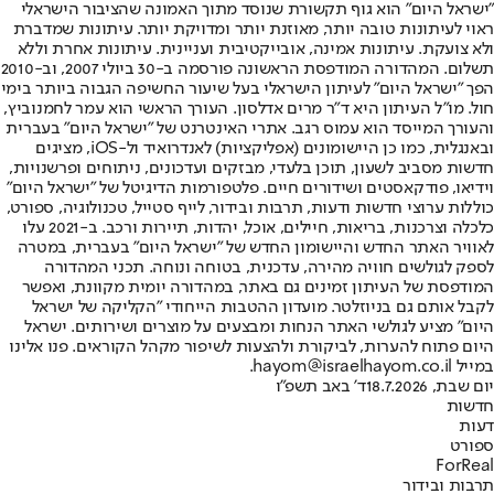
"ישראל היום" הוא גוף תקשורת שנוסד מתוך האמונה שהציבור הישראלי
ראוי לעיתונות טובה יותר, מאוזנת יותר ומדויקת יותר. עיתונות שמדברת
ולא צועקת. עיתונות אמינה, אובייקטיבית ועניינית. עיתונות אחרת וללא
תשלום. המהדורה המודפסת הראשונה פורסמה ב-30 ביולי 2007, וב-2010
הפך "ישראל היום" לעיתון הישראלי בעל שיעור החשיפה הגבוה ביותר בימי
חול. מו"ל העיתון היא ד"ר מרים אדלסון. העורך הראשי הוא עמר לחמנוביץ,
והעורך המייסד הוא עמוס רגב. אתרי האינטרנט של "ישראל היום" בעברית
ובאנגלית, כמו כן היישומונים (אפליקציות) לאנדרואיד ול-iOS, מציגים
חדשות מסביב לשעון, תוכן בלעדי, מבזקים ועדכונים, ניתוחים ופרשנויות,
וידיאו, פודקאסטים ושידורים חיים. פלטפורמות הדיגיטל של "ישראל היום"
כוללות ערוצי חדשות ודעות, תרבות ובידור, לייף סטייל, טכנולוגיה, ספורט,
כלכלה וצרכנות, בריאות, חיילים, אוכל, יהדות, תיירות ורכב. ב-2021 עלו
לאוויר האתר החדש והיישומון החדש של "ישראל היום" בעברית, במטרה
לספק לגולשים חוויה מהירה, עדכנית, בטוחה ונוחה. תכני המהדורה
המודפסת של העיתון זמינים גם באתר, במהדורה יומית מקוונת, ואפשר
לקבל אותם גם בניוזלטר. מועדון ההטבות הייחודי "הקליקה של ישראל
היום" מציע לגולשי האתר הנחות ומבצעים על מוצרים ושירותים. ישראל
היום פתוח להערות, לביקורת ולהצעות לשיפור מקהל הקוראים. פנו אלינו
במייל hayom@israelhayom.co.il.
יום שבת, 18.7.2026
ד' באב תשפ"ו
חדשות
דעות
ספורט
ForReal
תרבות ובידור