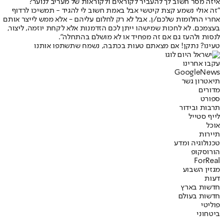
איזה מסר חשוב לך להעביר לקוראים ולקוראות של מעריב לנוער?
"זה אולי נשמע קצת קיטשי אבל באמת חשוב לי להגיד - תמשיכו לרדוף
אחרי החלומות שלכם/ן. אבל לא רק לחלום עליהם - אלא ממש לייצר אותם
בעצמכם. לא לחכות שמישהו ייתן לכם הזדמנות אלא לקחת יוזמה, ליצור,
לנסות ולהעז גם אם זה מפחיד או לא מושלם בהתחלה".
טעינו? נתקן! אם מצאתם טעות בכתבה, נשמח שתשתפו אותנו
עקבו אחרינו
G
o
o
g
l
e
News
תיאטרון גשר
מדורים
ספורט
תרבות ובידור
לייף סטייל
אוכל
תיירות
טכנולוגיה ומדע
הורוסקופ
ForReal
מגזין השבוע
דעות
חדשות בארץ
חדשות בעולם
פוליטי
ביטחוני