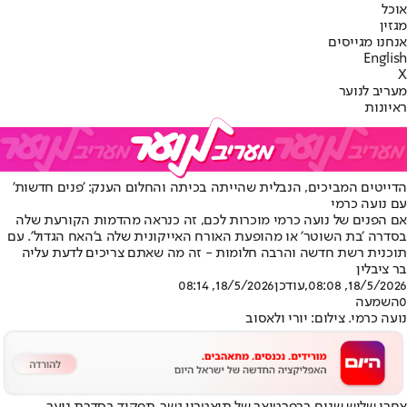
אוכל
מגזין
אנחנו מגייסים
English
X
מעריב לנוער
ראיונות
הדייטים המביכים, הנבלית שהייתה בכיתה והחלום הענק: 'פנים חדשות'
עם נועה כרמי
אם הפנים של נועה כרמי מוכרות לכם, זה כנראה מהדמות הקורעת שלה
בסדרה ׳בת השוטר׳ או מהופעת האורח האייקונית שלה ב'האח הגדול'. עם
תוכנית רשת חדשה והרבה חלומות - זה מה שאתם צריכים לדעת עליה
בר ציבלין
18/5/2026, 08:08
,עודכן
18/5/2026, 08:14
0
השמעה
נועה כרמי. צילום: יורי ולאסוב