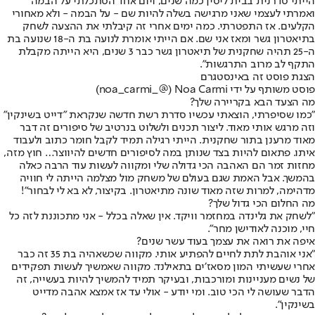
הייתי סדרנית בבית ליסין כמה שנים, ויום אחד הסתכלתי על הבמה
ואמרתי לעצמי שאני מרגישה בשלה להיות שם - על הבמה - ולא מאחורי
הקלעים. אז התפטרתי. כמה ימים אחרי זה קיבלתי את ההצעה לשחק
בתיאטרון גשר ומאז אני שם. אם הייתי אומרת לנועה בת ה-18 שנועה בת
ה-25 תהיה שחקנית של תיאטרון גשר כבר 3 שנים, היא הייתה מקבלת
התקף לב מרוב התרגשות".
הצגת פוסט זה באינסטגרם
פוסט משותף על ידי ‏‎Noa Carmi‎‏ (@‏‎noa_carmi_‎‏)
מה הצעד הבא בקריירה שלך?
"כמו שסיפרתי, הוצאתי עכשיו סדרת רשת חדשה שנקראת ״דייט בשינקין״
וזה מרגש אותי מאוד. ליצור תכנים ולשלוט בנרטיב של סיפורים זה דבר
מאוד מרענן בתור שחקנית. הייתי רגילה תמיד לקבל חומר כתוב ולעבוד
איתו. פתאום להיות בצד שנותן במה לסיפורים חדשים להיווצר… חוץ מזה,
מחזות זמר הם האהבה הכי גדולה שלי ומקווה לעשות עוד הרבה כאלה
בהמשך. אבל האמת שגם בעולם של משחק מול מצלמה הייתה לי חוויה
מדהימה, למרות שזה מאוד שונה מתיאטרון. בקיצור, לא בא לי לבחור"!
מה החלום הכי גדול שלך?
״לשחק את גלינדה במחזמר וויקד. אין שאלה בכלל - אני מתכוננת לזה כל
חיי, מוכנה לאודישן מחר״.
איפה את רואה את עצמך בעוד עשר שנים?
"אני אוהבת לתת לחיים להפתיע אותי. מקווה שכשאהיה בת 35 זה כבר
אחרי שעשיתי המון מסאז׳ים בתאילנד. מקווה שאמשיך לעשות תפקידים
של נשים מעניינות ומורכבות, ובעיקר תמיד להמשיך להיות בעשייה, זה
הדבר שעושה לי הכי טוב. ומי יודע - אולי עד אז אמצא אהבה מדייט
בשינקין".