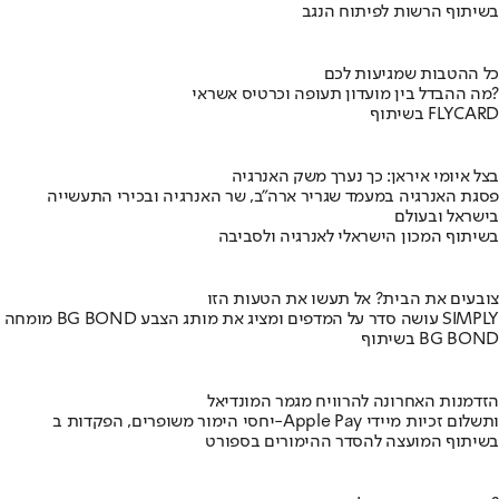
בשיתוף הרשות לפיתוח הנגב
כל ההטבות שמגיעות לכם
מה ההבדל בין מועדון תעופה וכרטיס אשראי?
בשיתוף FLYCARD
בצל איומי איראן: כך נערך משק האנרגיה
פסגת האנרגיה במעמד שגריר ארה"ב, שר האנרגיה ובכירי התעשייה
בישראל ובעולם
בשיתוף המכון הישראלי לאנרגיה ולסביבה
צובעים את הבית? אל תעשו את הטעות הזו
מומחה BG BOND עושה סדר על המדפים ומציג את מותג הצבע SIMPLY
בשיתוף BG BOND
הזדמנות האחרונה להרוויח מגמר המונדיאל
יחסי הימור משופרים, הפקדות ב-Apple Pay ותשלום זכיות מיידי
בשיתוף המועצה להסדר ההימורים בספורט