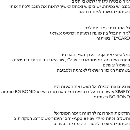
מה מבטיח נתניהו לתושבי הנגב?
בנגב יש צמיחה, יש ביקוש ואנחנו נמשיך לראות את הנגב ולפתח אותו
בשיתוף הרשות לפיתוח הנגב
כל ההטבות שמגיעות לכם
מה ההבדל בין מועדון תעופה וכרטיס אשראי?
בשיתוף FLYCARD
בצל איומי איראן: כך נערך משק האנרגיה
פסגת האנרגיה במעמד שגריר ארה"ב, שר האנרגיה ובכירי התעשייה
בישראל ובעולם
בשיתוף המכון הישראלי לאנרגיה ולסביבה
צובעים את הבית? אל תעשו את הטעות הזו
מומחה BG BOND עושה סדר על המדפים ומציג את מותג הצבע SIMPLY
בשיתוף BG BOND
הזדמנות האחרונה להרוויח מגמר המונדיאל
יחסי הימור משופרים, הפקדות ב-Apple Pay ותשלום זכיות מיידי
בשיתוף המועצה להסדר ההימורים בספורט