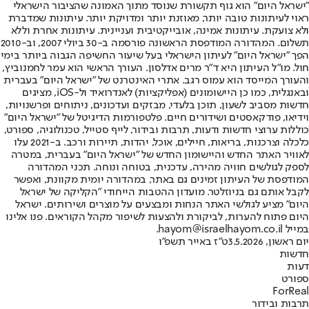
"ישראל היום" הוא גוף תקשורת שנוסד מתוך האמונה שהציבור הישראלי
ראוי לעיתונות טובה יותר, מאוזנת יותר ומדויקת יותר. עיתונות שמדברת
ולא צועקת. עיתונות אמינה, אובייקטיבית ועניינית. עיתונות אחרת וללא
תשלום. המהדורה המודפסת הראשונה פורסמה ב-30 ביולי 2007, וב-2010
הפך "ישראל היום" לעיתון הישראלי בעל שיעור החשיפה הגבוה ביותר בימי
חול. מו"ל העיתון היא ד"ר מרים אדלסון. העורך הראשי הוא עמר לחמנוביץ,
והעורך המייסד הוא עמוס רגב. אתרי האינטרנט של "ישראל היום" בעברית
ובאנגלית, כמו כן היישומונים (אפליקציות) לאנדרואיד ול-iOS, מציגים
חדשות מסביב לשעון, תוכן בלעדי, מבזקים ועדכונים, ניתוחים ופרשנויות,
וידיאו, פודקאסטים ושידורים חיים. פלטפורמות הדיגיטל של "ישראל היום"
כוללות ערוצי חדשות ודעות, תרבות ובידור, לייף סטייל, טכנולוגיה, ספורט,
כלכלה וצרכנות, בריאות, חיילים, אוכל, יהדות, תיירות ורכב. ב-2021 עלו
לאוויר האתר החדש והיישומון החדש של "ישראל היום" בעברית, במטרה
לספק לגולשים חוויה מהירה, עדכנית, בטוחה ונוחה. תכני המהדורה
המודפסת של העיתון זמינים גם באתר, במהדורה יומית מקוונת, ואפשר
לקבל אותם גם בניוזלטר. מועדון ההטבות הייחודי "הקליקה של ישראל
היום" מציע לגולשי האתר הנחות ומבצעים על מוצרים ושירותים. ישראל
היום פתוח להערות, לביקורת ולהצעות לשיפור מקהל הקוראים. פנו אלינו
במייל hayom@israelhayom.co.il.
יום ראשון, 3.5.2026
ט"ז באייר תשפ"ו
חדשות
דעות
ספורט
ForReal
תרבות ובידור