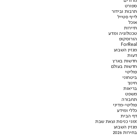
מדורים
ספורט
תרבות ובידור
לייף סטייל
אוכל
תיירות
טכנולוגיה ומדע
הורוסקופ
ForReal
מגזין השבוע
דעות
חדשות בארץ
חדשות בעולם
פוליטי
ביטחוני
חינוך
בריאות
משפט
תחבורה
פוליטי-מדיני
כללי ומידע
דף הבית
זמני כניסת וצאת שבת
מגזין השבוע
בחירות 2026