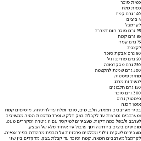
כפית סוכר
כפית מלח
140 גרם קמח
4 ביצים
לקרמבל
95 גרם סוכר חום דמררה
85 גרם קמח
75 גרם קמח
לקצפת
80 גרם אבקת סוכר
20 גרם פודינג וניל
250 גרם מסקרפונה
500 גרם שמנת להקצפה
מחית פיסטוק
לנשיקות מרנג
150 גרם חלבונים
300 גרם סוכר
פיסטוק גרוס
אופן הכנה
בסיר מערבבים חמאה, חלב, מים, סוכר ומלח עד לרתיחה. מוסיפים קמח
ומערבבים נמרצות עד לקבלת בצק חלק שנפרד מדפנות הסיר. ממשיכים
לערבב ולבשל כמה דקות. מעבירים למיקסר עם וו גיטרה ומקררים מעט.
מוסיפים ביצים בהדרגה תוך ערבול עד איחוד מלא של הבצק.
מעבירים לשקית זילוף ומזלפים פחזניות על תבנית מרופדת בנייר אפייה.
לקרמבל מערבבים חמאה, קמח וסוכר עד קבלת בצק. מדקדים בין שני