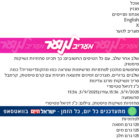
אוכל
מגזין
אנחנו מגייסים
English
X
מעריב לנוער
שלב אחר שלב, עם כל הטיפים החשובים: כך תכינו פחזניות נשיקות
פיסטוק
מחפשים מתכון לפחזניות מרשימות שנראה כמו מהקונדיטוריה? כמה
שלבים ברורים, מצרכים זמינים ותוצאה חגיגית עם קרם פיסטוק, קרמבל
פריך ונשיקות מרנג עדינות
כ״נ דניאל פטיסרי
3/9/2025, 15:36
,עודכן
3/9/2025, 15:36
0
השמעה
פחזניות נשיקות פיסטוק. צילום: כ"נ דניאל פטיסרי
לפחזניות
125 גרם חמאה
125 גרם מים
125 גרם חלב