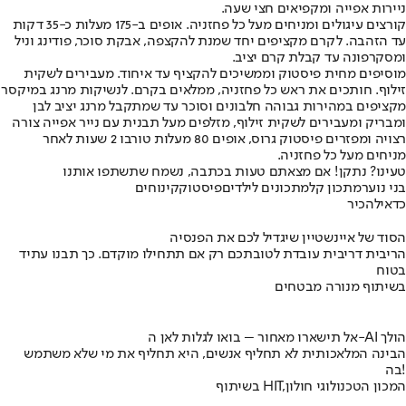
ניירות אפייה ומקפיאים חצי שעה.
קורצים עיגולים ומניחים מעל כל פחזניה. אופים ב-175 מעלות כ-35 דקות
עד הזהבה. לקרם מקציפים יחד שמנת להקצפה, אבקת סוכר, פודינג וניל
ומסקרפונה עד קבלת קרם יציב.
מוסיפים מחית פיסטוק וממשיכים להקציף עד איחוד. מעבירים לשקית
זילוף. חותכים את ראש כל פחזניה, ממלאים בקרם. לנשיקות מרנג במיקסר
מקציפים במהירות גבוהה חלבונים וסוכר עד שמתקבל מרנג יציב לבן
ומבריק ומעבירים לשקית זילוף, מזלפים מעל תבנית עם נייר אפייה צורה
רצויה ומפזרים פיסטוק גרוס, אופים 80 מעלות טורבו 2 שעות לאחר
מניחים מעל כל פחזניה.
טעינו? נתקן! אם מצאתם טעות בכתבה, נשמח שתשתפו אותנו
בני נוער
מתכון קל
מתכונים לילדים
פיסטוק
קינוחים
כדאי
להכיר
הסוד של איינשטיין שיגדיל לכם את הפנסיה
הריבית דריבית עובדת לטובתכם רק אם תתחילו מוקדם. כך תבנו עתיד
בטוח
בשיתוף מנורה מבטחים
אל תישארו מאחור – בואו לגלות לאן ה-AI הולך
הבינה המלאכותית לא תחליף אנשים, היא תחליף את מי שלא משתמש
בה!
בשיתוף HIT,המכון הטכנולוגי חולון