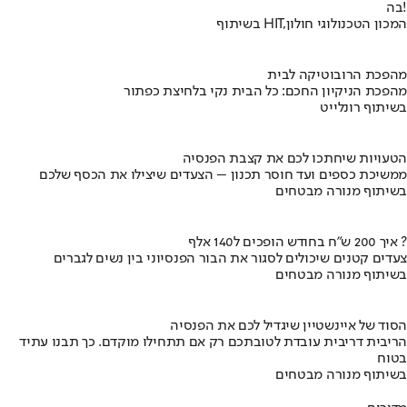
בה!
בשיתוף HIT,המכון הטכנולוגי חולון
מהפכת הרובוטיקה לבית
מהפכת הניקיון החכם: כל הבית נקי בלחיצת כפתור
בשיתוף רונלייט
הטעויות שיחתכו לכם את קצבת הפנסיה
ממשיכת כספים ועד חוסר תכנון – הצעדים שיצילו את הכסף שלכם
בשיתוף מנורה מבטחים
איך 200 ש"ח בחודש הופכים ל140 אלף ?
צעדים קטנים שיכולים לסגור את הבור הפנסיוני בין נשים לגברים
בשיתוף מנורה מבטחים
הסוד של איינשטיין שיגדיל לכם את הפנסיה
הריבית דריבית עובדת לטובתכם רק אם תתחילו מוקדם. כך תבנו עתיד
בטוח
בשיתוף מנורה מבטחים